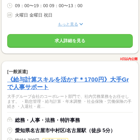
09：00〜19：00 09：00〜13：00
火曜日 金曜日 祝日
もっと見る
求人詳細を見る
3日以内公開
[一般派遣]
《給与計算スキルを活かす＊1700円》大手Gr
で人事サポート
大手グループ会社のコーポレート部門で、社内労務業務をお任せし
ます。 ・勤怠管理・給与計算・年末調整 ・社会保険・労働保険の手
続き ・入退社・産...
総務・人事・法務・特許事務
愛知県名古屋市中村区/名古屋駅（徒歩 5分）