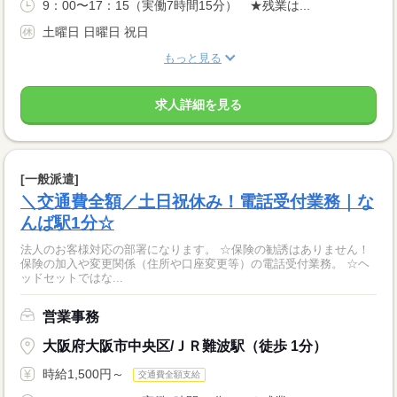
9：00〜17：15（実働7時間15分） ★残業は...
土曜日 日曜日 祝日
もっと見る
求人詳細を見る
[一般派遣]
＼交通費全額／土日祝休み！電話受付業務｜な
んば駅1分☆
法人のお客様対応の部署になります。 ☆保険の勧誘はありません！
保険の加入や変更関係（住所や口座変更等）の電話受付業務。 ☆ヘ
ッドセットではな...
営業事務
大阪府大阪市中央区/ＪＲ難波駅（徒歩 1分）
時給1,500円～
交通費全額支給