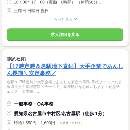
10：00〜17：00（実働：6時間） （休憩60分...
土曜日 日曜日 祝日
もっと見る
求人詳細を見る
[契約社員]
【17時定時＆名駅地下直結】大手企業であんし
ん長期＼安定事務／
名駅＆17時定時☆大手企業であんしん安定の事務♪勤怠チェックなど
派遣社員の管理窓口のチームで、事務処理をお願いします・勤怠チ
ェック・請求書、...
一般事務・OA事務
愛知県名古屋市中村区/名古屋駅（徒歩 1分）
時給1,550円～1,600円
交通費一部支給