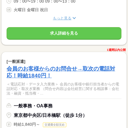
09：00〜19：00 09：00〜13：00
火曜日 金曜日 祝日
もっと見る
求人詳細を見る
1週間以内公開
[一般派遣]
会員のお客様からのお問合せ→取次の電話対
応！時給1840円！
＜電話応対・データ入力業務＞ 会員のお客様や銀行担当者からの電
話対応・取次ぎ業務 （問合せ内容は会社経営に関する相談事：会社
法・融資・抵当権・...
一般事務・OA事務
東京都中央区/日本橋駅（徒歩 1分）
時給1,840円～
交通費全額支給