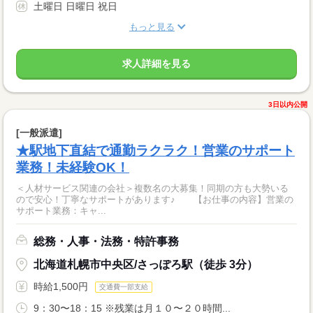
土曜日 日曜日 祝日
もっと見る
求人詳細を見る
3日以内公開
[一般派遣]
★駅地下直結で通勤ラクラク！営業のサポート
業務！未経験OK！
＜人材サービス関連の会社＞複数名の大募集！同期の方も大勢いる
ので安心！丁寧なサポートがあります♪ 【お仕事の内容】営業の
サポート業務：キャ...
総務・人事・法務・特許事務
北海道札幌市中央区/さっぽろ駅（徒歩 3分）
時給1,500円
交通費一部支給
9：30〜18：15 ※残業は月１０〜２０時間...