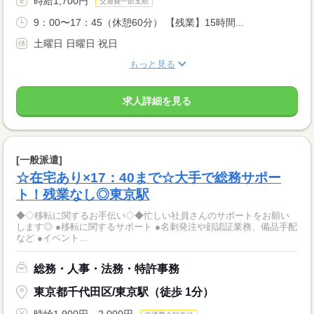
時給1,700円
交通費一部支給
9：00〜17：45（休憩60分） 【残業】15時間...
土曜日 日曜日 祝日
もっと見る
求人詳細を見る
[一般派遣]
☆在宅あり×17：40まで☆大手で総務サポー
ト！残業なし◎東京駅
◆◇移転に関するお手伝い◇◆忙しい社員さんのサポートをお願い
します◎ ●移転に関するサポート ●名刺発注や顔認証業務、備品手配
など ●イベント...
総務・人事・法務・特許事務
東京都千代田区/東京駅（徒歩 1分）