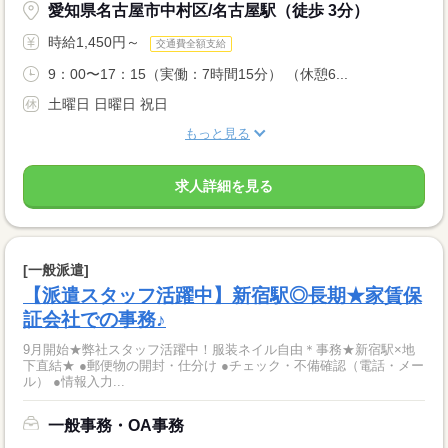
愛知県名古屋市中村区/名古屋駅（徒歩 3分）
時給1,450円～
交通費全額支給
9：00〜17：15（実働：7時間15分） （休憩6...
土曜日 日曜日 祝日
もっと見る
求人詳細を見る
[一般派遣]
【派遣スタッフ活躍中】新宿駅◎長期★家賃保
証会社での事務♪
9月開始★弊社スタッフ活躍中！服装ネイル自由＊事務★新宿駅×地
下直結★ ●郵便物の開封・仕分け ●チェック・不備確認（電話・メー
ル） ●情報入力...
一般事務・OA事務