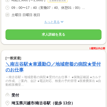
時給1,900円～2,000円
交通費全額支給
09：00〜17：40（実働07：40、休憩01：00）...
土曜日 日曜日 祝日
もっと見る
求人詳細を見る
1週間以内公開
[一般派遣]
＼南古谷駅★車通勤◎／地域密着の病院★受付
のお仕事
＜南古谷駅＞地域密着の病院★受付のお仕事！ ●保険証確認 ●カルテ
の作成、ご案内、会計 ●電話対応、検査の予約管理 ●医療費算出 ●自
動精算機管...
受付
埼玉県川越市/南古谷駅（徒歩 13分）