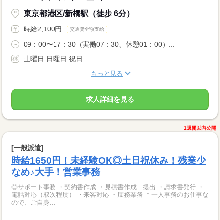
東京都港区/新橋駅（徒歩 6分）
時給2,100円
交通費全額支給
09：00〜17：30（実働07：30、休憩01：00）...
土曜日 日曜日 祝日
もっと見る
求人詳細を見る
1週間以内公開
[一般派遣]
時給1650円！未経験OK◎土日祝休み！残業少
なめ♪大手！営業事務
◎サポート事務 ・契約書作成 ・見積書作成、提出 ・請求書発行 ・
電話対応（取次程度） ・来客対応 ・庶務業務 ＊一人事務のお仕事な
ので、ご自身...