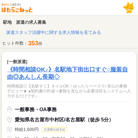
駅地 派遣の求人募集
派遣スタッフ活躍中に関する求人情報を見てみる
353
ヒット件数：
件
[一般派遣]
《時間相談OK♪》名駅地下街出口すぐ○服装自
由◎あんしん長期◇
時間相談◎【名駅すぐ】ネイルOK！ゆったりペースで♪安心の事務
デビュー★ ●契約書の作成⇒書類を見ながら必要項目をシステムへ入
力するだけです♪...
一般事務・OA事務
愛知県名古屋市中村区/名古屋駅（徒歩 5分）
時給1,600円
交通費全額支給