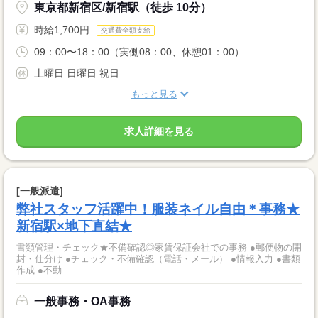
東京都新宿区/新宿駅（徒歩 10分）
時給1,700円
交通費全額支給
09：00〜18：00（実働08：00、休憩01：00）...
土曜日 日曜日 祝日
もっと見る
求人詳細を見る
[一般派遣]
弊社スタッフ活躍中！服装ネイル自由＊事務★
新宿駅×地下直結★
書類管理・チェック★不備確認◎家賃保証会社での事務 ●郵便物の開
封・仕分け ●チェック・不備確認（電話・メール） ●情報入力 ●書類
作成 ●不動...
一般事務・OA事務