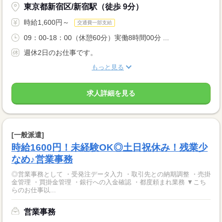
東京都新宿区/新宿駅（徒歩 9分）
時給1,600円～
交通費一部支給
09：00-18：00（休憩60分）実働8時間00分 ...
週休2日のお仕事です。
もっと見る
求人詳細を見る
[一般派遣]
時給1600円！未経験OK◎土日祝休み！残業少
なめ♪営業事務
◎営業事務として ・受発注データ入力 ・取引先との納期調整 ・売掛
金管理 ・買掛金管理 ・銀行への入金確認 ・都度頼まれ業務 ▼こち
らのお仕事以...
営業事務