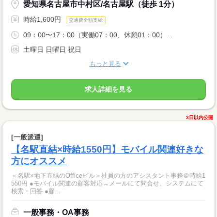
愛知県名古屋市中村区/名古屋駅（徒歩 1分）
時給1,600円
交通費全額支給
09：00〜17：00（実働07：00、休憩01：00）...
土曜日 日曜日 祝日
もっと見る
求人詳細を見る
3日以内公開
[一般派遣]
【名駅直結×時給1550円】モバイル関連好きな
方にオススメ
＜名駅×地下直結のOfficeビル＞社員の方のアシスタント事務＠時給1
550円 ●モバイル関連の顧客対応→メールにて問合せ、システムにて
検索・回答 ●顧...
一般事務・OA事務