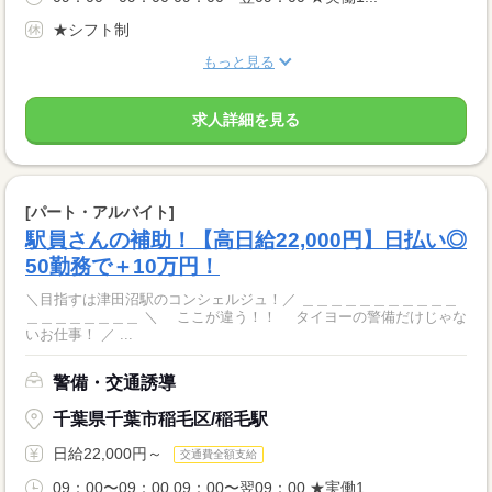
★シフト制
もっと見る
求人詳細を見る
[パート・アルバイト]
駅員さんの補助！【高日給22,000円】日払い◎
50勤務で＋10万円！
＼目指すは津田沼駅のコンシェルジュ！／ ＿＿＿＿＿＿＿＿＿＿＿
＿＿＿＿＿＿＿＿ ＼ ここが違う！！ タイヨーの警備だけじゃな
いお仕事！ ／ ...
警備・交通誘導
千葉県千葉市稲毛区/稲毛駅
日給22,000円～
交通費全額支給
09：00〜09：00 09：00〜翌09：00 ★実働1...