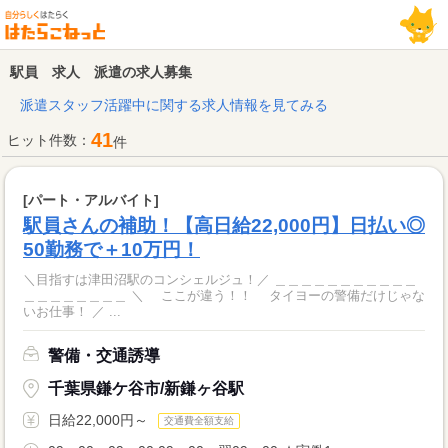
駅員 求人 派遣の求人募集
派遣スタッフ活躍中に関する求人情報を見てみる
41
ヒット件数：
件
[パート・アルバイト]
駅員さんの補助！【高日給22,000円】日払い◎
50勤務で＋10万円！
＼目指すは津田沼駅のコンシェルジュ！／ ＿＿＿＿＿＿＿＿＿＿＿
＿＿＿＿＿＿＿＿ ＼ ここが違う！！ タイヨーの警備だけじゃな
いお仕事！ ／ ...
警備・交通誘導
千葉県鎌ケ谷市/新鎌ヶ谷駅
日給22,000円～
交通費全額支給