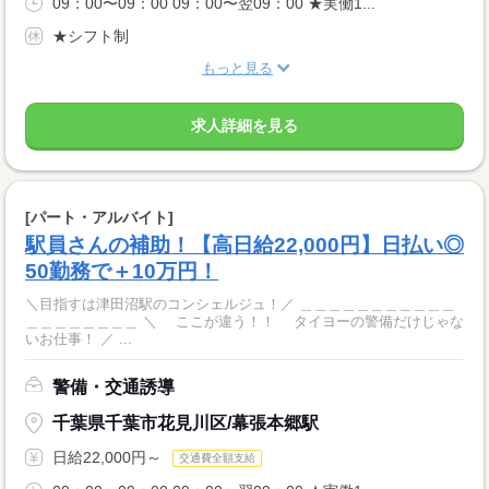
09：00〜09：00 09：00〜翌09：00 ★実働1...
★シフト制
もっと見る
求人詳細を見る
[パート・アルバイト]
駅員さんの補助！【高日給22,000円】日払い◎
50勤務で＋10万円！
＼目指すは津田沼駅のコンシェルジュ！／ ＿＿＿＿＿＿＿＿＿＿＿
＿＿＿＿＿＿＿＿ ＼ ここが違う！！ タイヨーの警備だけじゃな
いお仕事！ ／ ...
警備・交通誘導
千葉県千葉市花見川区/幕張本郷駅
日給22,000円～
交通費全額支給