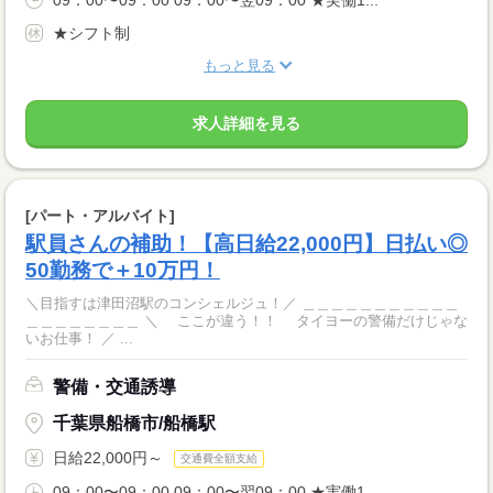
★シフト制
もっと見る
求人詳細を見る
[パート・アルバイト]
駅員さんの補助！【高日給22,000円】日払い◎
50勤務で＋10万円！
＼目指すは津田沼駅のコンシェルジュ！／ ＿＿＿＿＿＿＿＿＿＿＿
＿＿＿＿＿＿＿＿ ＼ ここが違う！！ タイヨーの警備だけじゃな
いお仕事！ ／ ...
警備・交通誘導
千葉県船橋市/船橋駅
日給22,000円～
交通費全額支給
09：00〜09：00 09：00〜翌09：00 ★実働1...