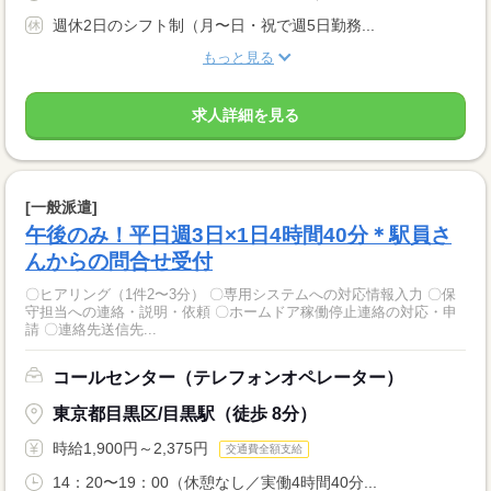
週休2日のシフト制（月〜日・祝で週5日勤務...
もっと見る
求人詳細を見る
[一般派遣]
午後のみ！平日週3日×1日4時間40分＊駅員さ
んからの問合せ受付
〇ヒアリング（1件2〜3分） 〇専用システムへの対応情報入力 〇保
守担当への連絡・説明・依頼 〇ホームドア稼働停止連絡の対応・申
請 〇連絡先送信先...
コールセンター（テレフォンオペレーター）
東京都目黒区/目黒駅（徒歩 8分）
時給1,900円～2,375円
交通費全額支給
14：20〜19：00（休憩なし／実働4時間40分...