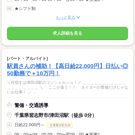
★シフト制
もっと見る
求人詳細を見る
[パート・アルバイト]
駅員さんの補助！【高日給22,000円】日払い◎
50勤務で＋10万円！
＼目指すは津田沼駅のコンシェルジュ！／ ＿＿＿＿＿＿＿＿＿＿＿
＿＿＿＿＿＿＿＿ ＼ ここが違う！！ タイヨーの警備だけじゃな
いお仕事！ ／ ...
警備・交通誘導
千葉県習志野市/津田沼駅（徒歩 0分）
日給22,000円～
交通費全額支給
09：00〜09：00 09：00〜翌09：00 ★実働1...