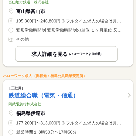
富山地方鉄道 株式会社
富山県富山市
195,300円〜246,800円 ※フルタイム求人の場合は月額（換算額）、パート求人の場合は時間額を表示しています。
変形労働時間制 変形労働時間制の単位 １ヶ月単位 又は 5時00分〜0時00分の時間の間の8時間程度 就業時間に関する特記事項 シフト制 <BR> 日により長短あり <BR> 一日平均実働７時間５０分
その他
求人詳細を見る
(ハローワークより転載)
ハローワーク求人（掲載元：福島公共職業安定所）
正社員
鉄道総合職（電気・信通）
阿武隈急行株式会社
福島県伊達市
177,200円〜313,000円 ※フルタイム求人の場合は月額（換算額）、パート求人の場合は時間額を表示しています。
就業時間１ 8時50分〜17時50分