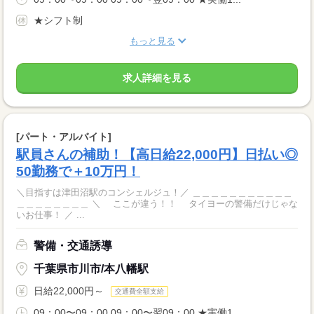
★シフト制
もっと見る
求人詳細を見る
[パート・アルバイト]
駅員さんの補助！【高日給22,000円】日払い◎
50勤務で＋10万円！
＼目指すは津田沼駅のコンシェルジュ！／ ＿＿＿＿＿＿＿＿＿＿＿
＿＿＿＿＿＿＿＿ ＼ ここが違う！！ タイヨーの警備だけじゃな
いお仕事！ ／ ...
警備・交通誘導
千葉県市川市/本八幡駅
日給22,000円～
交通費全額支給
09：00〜09：00 09：00〜翌09：00 ★実働1...