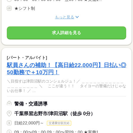
★シフト制
もっと見る
求人詳細を見る
[パート・アルバイト]
駅員さんの補助！【高日給22,000円】日払い◎
50勤務で＋10万円！
＼目指すは津田沼駅のコンシェルジュ！／ ＿＿＿＿＿＿＿＿＿＿＿
＿＿＿＿＿＿＿＿ ＼ ここが違う！！ タイヨーの警備だけじゃな
いお仕事！ ／ ...
警備・交通誘導
千葉県習志野市/津田沼駅（徒歩 0分）
日給22,000円～
交通費全額支給
09：00〜09：00 09：00〜翌09：00 ★実働1...