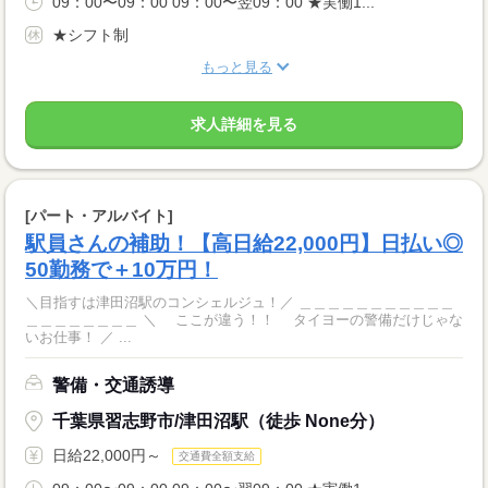
09：00〜09：00 09：00〜翌09：00 ★実働1...
★シフト制
もっと見る
求人詳細を見る
[パート・アルバイト]
駅員さんの補助！【高日給22,000円】日払い◎
50勤務で＋10万円！
＼目指すは津田沼駅のコンシェルジュ！／ ＿＿＿＿＿＿＿＿＿＿＿
＿＿＿＿＿＿＿＿ ＼ ここが違う！！ タイヨーの警備だけじゃな
いお仕事！ ／ ...
警備・交通誘導
千葉県習志野市/津田沼駅（徒歩 None分）
日給22,000円～
交通費全額支給