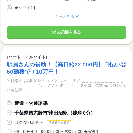
★シフト制
もっと見る
求人詳細を見る
[パート・アルバイト]
駅員さんの補助！【高日給22,000円】日払い◎
50勤務で＋10万円！
＼目指すは津田沼駅のコンシェルジュ！／ ＿＿＿＿＿＿＿＿＿＿＿
＿＿＿＿＿＿＿＿ ＼ ここが違う！！ タイヨーの警備だけじゃな
いお仕事！ ／ ...
警備・交通誘導
千葉県習志野市/津田沼駅（徒歩 0分）
日給22,000円～
交通費全額支給
09：00〜09：00 09：00〜翌09：00 ★実働1...