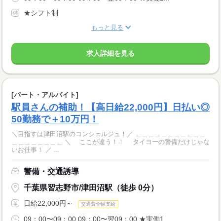
★シフト制
もっと見る
求人詳細を見る
[パート・アルバイト]
駅員さんの補助！【高日給22,000円】日払い◎
50勤務で＋10万円！
＼目指すは津田沼駅のコンシェルジュ！／ ＿＿＿＿＿＿＿＿＿＿＿
＿＿＿＿＿＿＿＿ ＼ ここが違う！！ タイヨーの警備だけじゃな
いお仕事！ ／ ...
警備・交通誘導
千葉県習志野市/津田沼駅（徒歩 0分）
日給22,000円～
交通費全額支給
09：00〜09：00 09：00〜翌09：00 ★実働1...