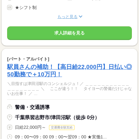
★シフト制
もっと見る
求人詳細を見る
[パート・アルバイト]
駅員さんの補助！【高日給22,000円】日払い◎
50勤務で＋10万円！
＼目指すは津田沼駅のコンシェルジュ！／ ＿＿＿＿＿＿＿＿＿＿＿
＿＿＿＿＿＿＿＿ ＼ ここが違う！！ タイヨーの警備だけじゃな
いお仕事！ ／ ...
警備・交通誘導
千葉県習志野市/津田沼駅（徒歩 0分）
日給22,000円～
交通費全額支給
09：00〜09：00 09：00〜翌09：00 ★実働1...