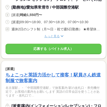
[勤務地]/愛知県常滑市 / 中部国際空港駅
[派遣]
時給1,550円〜
[派遣]09:00〜18:00、07:30〜18:20、07:00〜10:30
週休2日のシフト制（月〜日・祝で週5日勤務） ★希望休：月2〜3日申請OK！
もっと見る
応募する（バイトル求人）
[派遣]
ちょこっと英語力活かして接客！駅員さん鉄道
制服で旅客案内
名古屋駅」・「中部国際空港駅」で旅客案内 駅の改札口・券売機付
近で、お客様の案内をお願いします 英語の日常会話を使うことがあ
ります ・改札口で...
[派遣]案内(インフォメーション/レセプション)・フロ