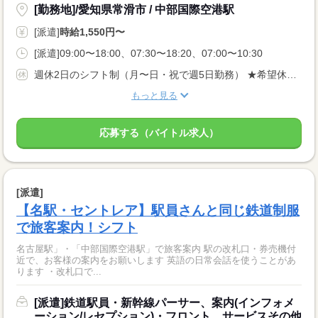
[勤務地]/愛知県常滑市 / 中部国際空港駅
[派遣]
時給1,550円〜
[派遣]09:00〜18:00、07:30〜18:20、07:00〜10:30
週休2日のシフト制（月〜日・祝で週5日勤務） ★希望休：月2〜3日申請OK！
もっと見る
応募する（バイトル求人）
[派遣]
【名駅・セントレア】駅員さんと同じ鉄道制服
で旅客案内！シフト
名古屋駅」・「中部国際空港駅」で旅客案内 駅の改札口・券売機付
近で、お客様の案内をお願いします 英語の日常会話を使うことがあ
ります ・改札口で...
[派遣]鉄道駅員・新幹線パーサー、案内(インフォメ
ーション/レセプション)・フロント、サービスその他