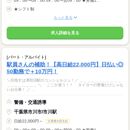
09：00〜09：00 09：00〜翌09：00 ★実働1...
★シフト制
もっと見る
求人詳細を見る
[パート・アルバイト]
駅員さんの補助！【高日給22,000円】日払い◎
50勤務で＋10万円！
＼目指すは津田沼駅のコンシェルジュ！／ ＿＿＿＿＿＿＿＿＿＿＿
＿＿＿＿＿＿＿＿ ＼ ここが違う！！ タイヨーの警備だけじゃな
いお仕事！ ／ ...
警備・交通誘導
千葉県市川市/市川駅
日給22,000円～
交通費全額支給