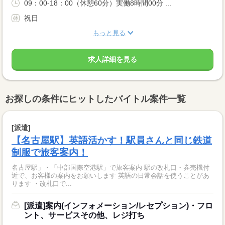
09：00-18：00（休憩60分）実働8時間00分 ...
祝日
もっと見る
求人詳細を見る
お探しの条件にヒットしたバイトル案件一覧
[派遣]
【名古屋駅】英語活かす！駅員さんと同じ鉄道
制服で旅客案内！
名古屋駅」・「中部国際空港駅」で旅客案内 駅の改札口・券売機付
近で、お客様の案内をお願いします 英語の日常会話を使うことがあ
ります ・改札口で...
[派遣]案内(インフォメーション/レセプション)・フロ
ント、サービスその他、レジ打ち