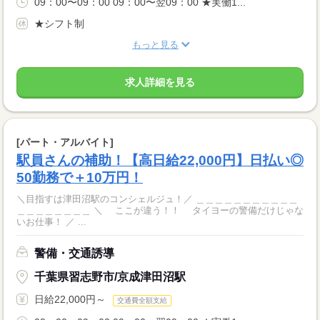
09：00〜09：00 09：00〜翌09：00 ★実働1...
★シフト制
もっと見る
求人詳細を見る
[パート・アルバイト]
駅員さんの補助！【高日給22,000円】日払い◎
50勤務で＋10万円！
＼目指すは津田沼駅のコンシェルジュ！／ ＿＿＿＿＿＿＿＿＿＿＿
＿＿＿＿＿＿＿＿ ＼ ここが違う！！ タイヨーの警備だけじゃな
いお仕事！ ／ ...
警備・交通誘導
千葉県習志野市/京成津田沼駅
日給22,000円～
交通費全額支給