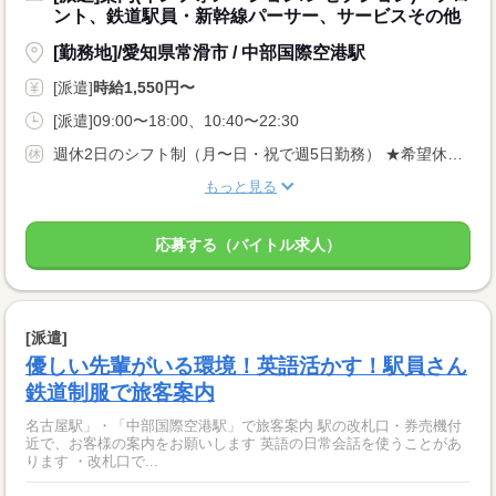
ント、鉄道駅員・新幹線パーサー、サービスその他
[勤務地]/愛知県常滑市 / 中部国際空港駅
[派遣]
時給1,550円〜
[派遣]09:00〜18:00、10:40〜22:30
週休2日のシフト制（月〜日・祝で週5日勤務） ★希望休：月2〜3日申請OK！
もっと見る
応募する（バイトル求人）
[派遣]
優しい先輩がいる環境！英語活かす！駅員さん
鉄道制服で旅客案内
名古屋駅」・「中部国際空港駅」で旅客案内 駅の改札口・券売機付
近で、お客様の案内をお願いします 英語の日常会話を使うことがあ
ります ・改札口で...