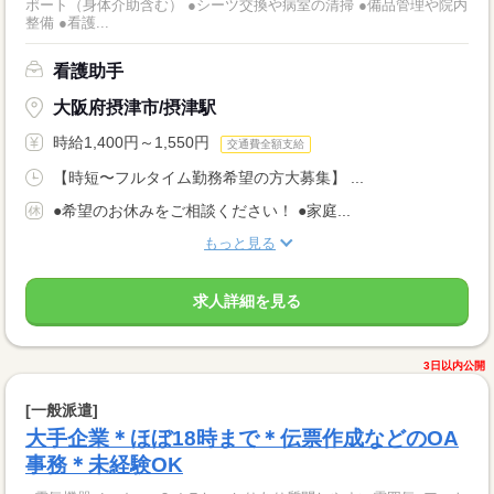
ポート（身体介助含む） ●シーツ交換や病室の清掃 ●備品管理や院内
整備 ●看護...
看護助手
大阪府摂津市/摂津駅
時給1,400円～1,550円
交通費全額支給
【時短〜フルタイム勤務希望の方大募集】 ...
●希望のお休みをご相談ください！ ●家庭...
もっと見る
求人詳細を見る
3日以内公開
[一般派遣]
大手企業＊ほぼ18時まで＊伝票作成などのOA
事務＊未経験OK