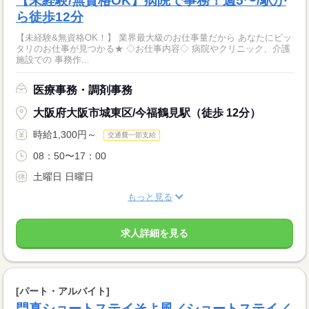
【未経験/無資格OK】病院で事務！週5〜/駅か
ら徒歩12分
【未経験&無資格OK！】 業界最大級のお仕事量だから あなたにピッ
タリのお仕事が見つかる★ ◇お仕事内容◇ 病院やクリニック、介護
施設での 事務作...
医療事務・調剤事務
大阪府大阪市城東区/今福鶴見駅（徒歩 12分）
時給1,300円～
交通費一部支給
08：50〜17：00
土曜日 日曜日
もっと見る
求人詳細を見る
[パート・アルバイト]
門真ショートステイそよ風／ショートステイ／