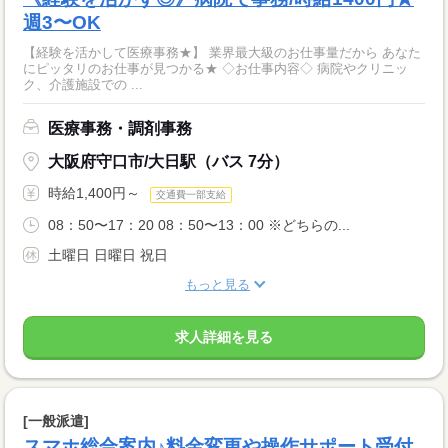
週3〜OK
【経験を活かして医療事務★】 業界最大級のお仕事量だから あなた
にピッタリのお仕事が見つかる★ ◇お仕事内容◇ 病院やクリニッ
ク、介護施設での ...
医療事務・調剤事務
大阪府守口市/大日駅（バス 7分）
時給1,400円～
交通費一部支給
08：50〜17：20 08：50〜13：00 ※どちらの...
土曜日 日曜日 祝日
もっと見る
求人詳細を見る
[一般派遣]
スマホ総合案内♪料金変更や操作サポート受付