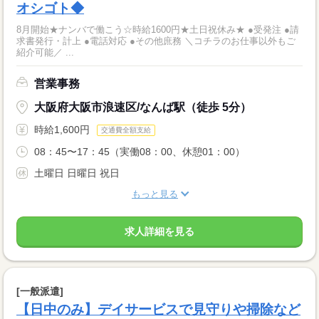
オシゴト◆
8月開始★ナンバで働こう☆時給1600円★土日祝休み★ ●受発注 ●請
求書発行・計上 ●電話対応 ●その他庶務 ＼コチラのお仕事以外もご
紹介可能／ ...
営業事務
大阪府大阪市浪速区/なんば駅（徒歩 5分）
時給1,600円
交通費全額支給
08：45〜17：45（実働08：00、休憩01：00）
土曜日 日曜日 祝日
もっと見る
求人詳細を見る
[一般派遣]
【日中のみ】デイサービスで見守りや掃除など