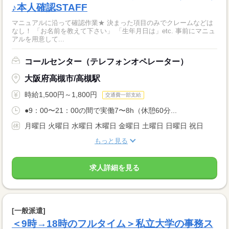
♪本人確認STAFF
マニュアルに沿って確認作業★ 決まった項目のみでクレームなどは
なし！ 「お名前を教えて下さい」 「生年月日は」etc. 事前にマニュ
アルを用意して...
コールセンター（テレフォンオペレーター）
大阪府高槻市/高槻駅
時給1,500円～1,800円
交通費一部支給
●9：00〜21：00の間で実働7〜8h（休憩60分...
月曜日 火曜日 水曜日 木曜日 金曜日 土曜日 日曜日 祝日
もっと見る
求人詳細を見る
[一般派遣]
＜9時→18時のフルタイム＞私立大学の事務ス