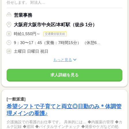
任せします。 対法人...
営業事務
大阪府大阪市中央区/本町駅（徒歩 1分）
時給1,550円～
交通費全額支給
9：30〜17：45（実働：7時間15分） （休憩6...
土曜日 日曜日 祝日
もっと見る
求人詳細を見る
[一般派遣]
希望シフトで子育てと両立◎日勤のみ＊体調管
理メインの看護♪
介護施設での看護のお仕事です。 具体的には… ◆内服薬の管理 ◆カ
ルテ記録 ◆巡回 ◆バイタルサインチェック ◆発疹やケガなどの処