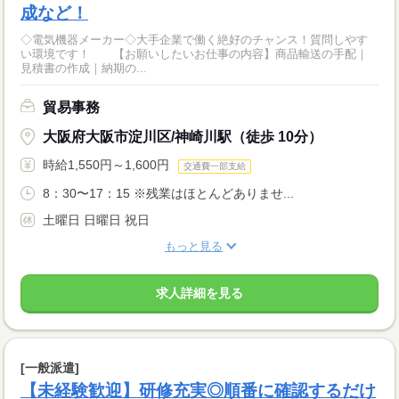
成など！
◇電気機器メーカー◇大手企業で働く絶好のチャンス！質問しやす
い環境です！ 【お願いしたいお仕事の内容】商品輸送の手配｜
見積書の作成｜納期の...
貿易事務
大阪府大阪市淀川区/神崎川駅（徒歩 10分）
時給1,550円～1,600円
交通費一部支給
8：30〜17：15 ※残業はほとんどありませ...
土曜日 日曜日 祝日
もっと見る
求人詳細を見る
[一般派遣]
【未経験歓迎】研修充実◎順番に確認するだけ