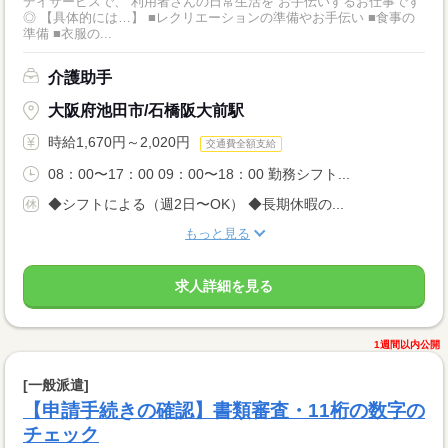
デイサービスで、 利用者さんの日常生活を お手伝いするお仕事です
◎ 【具体的には…】 ■レクリエーションの準備やお手伝い ■食事の
準備 ■衣服の...
介護助手
大阪府池田市/石橋阪大前駅
時給1,670円～2,020円
交通費全額支給
08：00〜17：00 09：00〜18：00 勤務シフト...
◆シフトによる（週2日〜OK） ◆長期休暇の...
もっと見る
求人詳細を見る
1週間以内公開
[一般派遣]
【申請手続きの確認】書類審査・11桁の数字の
チェック