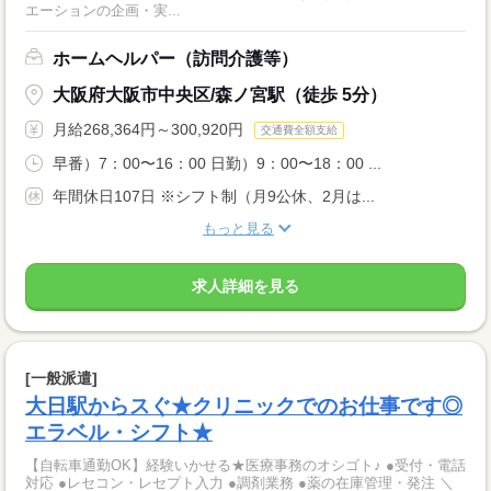
エーションの企画・実...
ホームヘルパー（訪問介護等）
大阪府大阪市中央区/森ノ宮駅（徒歩 5分）
月給268,364円～300,920円
交通費全額支給
早番）7：00〜16：00 日勤）9：00〜18：00 ...
年間休日107日 ※シフト制（月9公休、2月は...
もっと見る
求人詳細を見る
[一般派遣]
大日駅からスぐ★クリニックでのお仕事です◎
エラベル・シフト★
【自転車通勤OK】経験いかせる★医療事務のオシゴト♪ ●受付・電話
対応 ●レセコン・レセプト入力 ●調剤業務 ●薬の在庫管理・発注 ＼