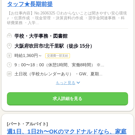
タッフ★長期前提
【お仕事内容】No.2606325 ◎わからないことは聞きやすい安心環境
♪ ・伝票作成 ・現金管理 ・決算資料の作成 ・奨学金関連事務 ・科
研費業務 ・入学...
学校・大学事務・図書館
大阪府吹田市/北千里駅（徒歩 15分）
時給1,360円～
交通費一部支給
9：00〜18：00（休憩1時間、実働8時間） ※...
土日祝（学校カレンダーあり） ・GW、夏期...
もっと見る
求人詳細を見る
[パート・アルバイト]
週1日、1日2h〜OKのマクドナルドなら、家庭