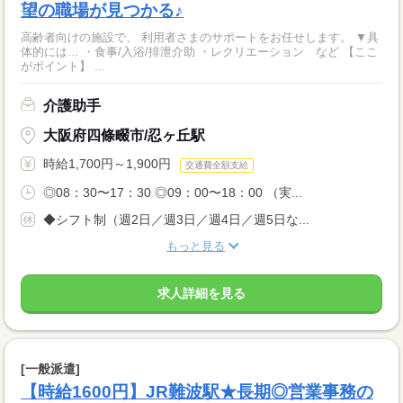
望の職場が見つかる♪
高齢者向けの施設で、 利用者さまのサポートをお任せします。 ▼具
体的には… ・食事/入浴/排泄介助 ・レクリエーション など 【ここ
がポイント】 ...
介護助手
大阪府四條畷市/忍ヶ丘駅
時給1,700円～1,900円
交通費全額支給
◎08：30〜17：30 ◎09：00〜18：00 （実...
◆シフト制（週2日／週3日／週4日／週5日な...
もっと見る
求人詳細を見る
[一般派遣]
【時給1600円】JR難波駅★長期◎営業事務の