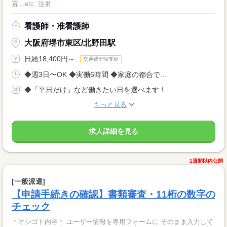
置…etc. 注射...
看護師・准看護師
大阪府堺市東区/北野田駅
日給18,400円～
交通費全額支給
◆週3日〜OK ◆実働6時間 ◆家庭の都合で...
◆「平日だけ」など働きたい日を選べます！...
もっと見る
求人詳細を見る
1週間以内公開
[一般派遣]
【申請手続きの確認】書類審査・11桁の数字の
チェック
＊オシゴト内容＊ ユーザー情報を専用フォームに そのまま入力して