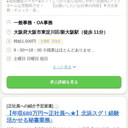
●電気機器メーカー●ＯＪＴしっかりあり質問しやすい雰囲気♪アット
ホームな雰囲気です！ 【お願いしたいお仕事の内容】▼月次業
務：チェック・表...
一般事務・OA事務
大阪府大阪市東淀川区/新大阪駅（徒歩 11分）
時給1,500円
交通費一部支給
9：00〜18：00 ※残業はほとんどありませ...
土曜日 日曜日 祝日
もっと見る
求人詳細を見る
[正社員への紹介予定派遣]
?
【年収680万円〜正社員へ★】北浜スグ！経験
活かせる秘書業務♪