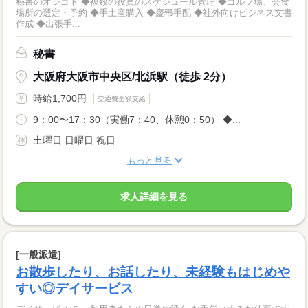
秘書のオシゴト ◆複数の役員のスケジュール管理 ◆ゴルフ場、会食
場所の選定・予約 ◆手土産購入 ◆慶弔手配 ◆社外向けビジネス文書
作成 ◆出張手...
秘書
大阪府大阪市中央区/北浜駅（徒歩 2分）
時給1,700円
交通費全額支給
9：00〜17：30（実働7：40、休憩0：50） ◆...
土曜日 日曜日 祝日
もっと見る
求人詳細を見る
[一般派遣]
お散歩したり、お話したり、未経験もはじめや
すい◎デイサービス