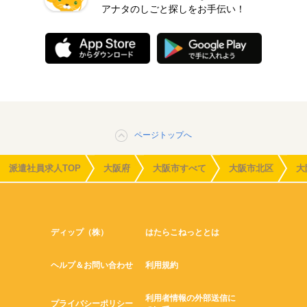
アナタのしごと探しをお手伝い！
ページトップへ
派遣社員求人TOP
大阪府
大阪市すべて
大阪市北区
大
ディップ（株）
はたらこねっととは
ヘルプ＆お問い合わせ
利用規約
利用者情報の外部送信に
プライバシーポリシー