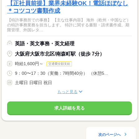
【正社員前提】業界未経験OK！電話ほぼなし
＊コツコツ書類作成
【特許事務所での事務】 【主な仕事内容】 海外（欧州・中国など）
の特許事務業務を担当します。 特許に関する書類・請求書作成、期
限管理、外国レタ...
英語・英文事務・英文経理
大阪府大阪市北区/南森町駅（徒歩 7分）
時給1,600円～
交通費全額支給
9：00〜17：30（実働：7時間40分） （休憩5...
土曜日 日曜日 祝日
もっと見る
求人詳細を見る
次のページへ