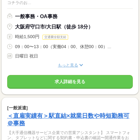
コチラのお...
一般事務・OA事務
大阪府守口市/大日駅（徒歩 18分）
時給1,500円
交通費全額支給
09：00〜13：00（実働04：00、休憩00：00）...
日曜日 祝日
もっと見る
求人詳細を見る
[一般派遣]
＜直雇実績有＞駅直結×就業日数や時短勤務可
＠事務
【大手通信機器サービス企業での営業アシスタント】 スマートフォ
ン、タブレットなどに関する契約書・申込書の確認〜開通作業をお