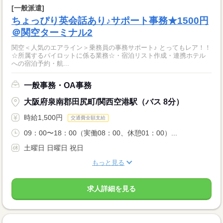
[一般派遣]
ちょっぴり英会話あり♪サポート事務★1500円
＠関空ターミナル2
関空＜人気のエアライン＞乗務員の事務サポート♪ とってもレア！！
☆所属するパイロットに係る業務☆・宿泊リスト作成・連携ホテル
への宿泊予約・航...
一般事務・OA事務
大阪府泉南郡田尻町/関西空港駅（バス 8分）
時給1,500円
交通費全額支給
09：00〜18：00（実働08：00、休憩01：00）...
土曜日 日曜日 祝日
もっと見る
求人詳細を見る