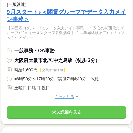
[一般派遣]
9月スタート♪＜関電グループでデータ入力メイ
ン事務＞
【関西電力グループでデータ入力メイン事務】 ＼安心の関西電力グ
ループ♪ジョイナススタッフ多数活躍中／ ◇業界経験不問♪コツコツ
入力がメイン＋...
一般事務・OA事務
大阪府大阪市北区/中之島駅（徒歩 3分）
時給1,600円
交通費一部支給
■8時50分〜17時30分（実働7時間40分 休憩...
土曜日 日曜日 祝日
もっと見る
求人詳細を見る