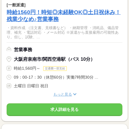
[一般派遣]
時給1560円！時短◎未経験OK◎土日祝休み！
残業少なめ♪営業事務
・資料作成 （注文書、見積書など） ・納期管理 ・消耗品、備品管
理、補充 ・電話対応 ・メール対応 ※派遣から直接雇用の可能性あ
り。但し、試験、...
営業事務
大阪府泉南市/関西空港駅（バス 10分）
時給1,560円～
交通費一部支給
09：00-17：30（休憩60分）実働7時間30分 ...
土曜日 日曜日 祝日
もっと見る
求人詳細を見る