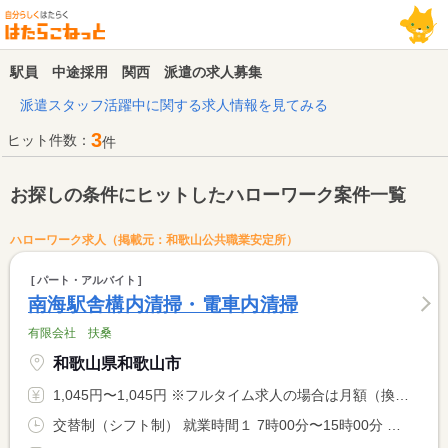
駅員 中途採用 関西 派遣の求人募集
派遣スタッフ活躍中に関する求人情報を見てみる
3
ヒット件数：
件
お探しの条件にヒットしたハローワーク案件一覧
ハローワーク求人（掲載元：和歌山公共職業安定所）
パート・アルバイト
南海駅舎構内清掃・電車内清掃
有限会社 扶桑
和歌山県和歌山市
1,045円〜1,045円 ※フルタイム求人の場合は月額（換算額）、パート求人の場合は時間額を表示しています。
交替制（シフト制） 就業時間１ 7時00分〜15時00分 就業時間２ 17時00分〜22時00分 就業時間に関する特記事項 ・清掃場所によって就業時間が異なります。 <BR> ・１７−２２は休憩無し