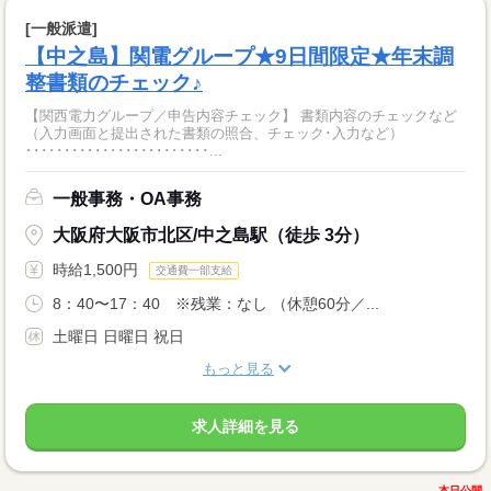
[一般派遣]
【中之島】関電グループ★9日間限定★年末調
整書類のチェック♪
【関西電力グループ／申告内容チェック】 書類内容のチェックなど
（入力画面と提出された書類の照合、チェック･入力など）
････････････････････････...
一般事務・OA事務
大阪府大阪市北区/中之島駅（徒歩 3分）
時給1,500円
交通費一部支給
8：40〜17：40 ※残業：なし （休憩60分／...
土曜日 日曜日 祝日
もっと見る
求人詳細を見る
本日公開