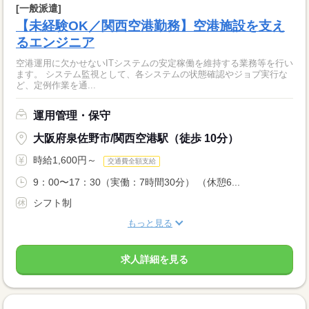
[一般派遣]
【未経験OK／関西空港勤務】空港施設を支え
るエンジニア
空港運用に欠かせないITシステムの安定稼働を維持する業務等を行い
ます。 システム監視として、各システムの状態確認やジョブ実行な
ど、定例作業を通...
運用管理・保守
大阪府泉佐野市/関西空港駅（徒歩 10分）
時給1,600円～
交通費全額支給
9：00〜17：30（実働：7時間30分） （休憩6...
シフト制
もっと見る
求人詳細を見る