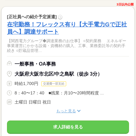
3日以内公開
[正社員への紹介予定派遣]
?
在宅勤務！フレックス有り【大手電力Gで正社
員へ】調達サポート
【関西電力グループ◆調達業務のお仕事】 ○契約業務 エネルギー
事業運営にかかる設備・資機材の購入、工事、業務委託等の契約手
続き ○貯蔵品管理...
一般事務・OA事務
大阪府大阪市北区/中之島駅（徒歩 3分）
時給1,700円
交通費一部支給
8：40〜17：40 ■残業：月10〜20時間程度 ...
土曜日 日曜日 祝日
もっと見る
求人詳細を見る