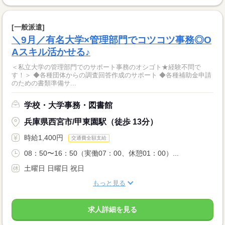
[一般派遣]
＼9月／有名大学×管理部門でコツコツ事務◎O
Aスキル活かせる♪
＜私立大学の管理部門でのサポート事務のオシゴト★経験不問で
す！＞ ◆各種団体からの調査回答作成のサポート ◆各種補助金申請
のための書類準備サ...
学校・大学事務・図書館
兵庫県西宮市/甲東園駅（徒歩 13分）
時給1,400円
交通費全額支給
08：50〜16：50（実働07：00、休憩01：00）...
土曜日 日曜日 祝日
もっと見る
求人詳細を見る