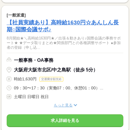
[一般派遣]
【社員実績あり】高時給1630円☆あんしん長
期○国際会議サポ♪
8月開始★＼高時給1630円★／出張＆動きあり♪国際会議の事務サポ
ート★ ★データ取りまとめ★関係部門との各種調整サポート ●参加
者の登録（申し込...
一般事務・OA事務
大阪府大阪市北区/中之島駅（徒歩 5分）
時給1,630円
交通費全額支給
09：30〜17：30（実働07：00、休憩01：00）...
土曜日 日曜日 祝日
もっと見る
求人詳細を見る