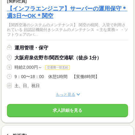
[契約社員]
【インフラエンジニア】サーバーの運用保守＊
週3日〜OK＊関空
【関西空港のシステムのメンテナンス】 関空の税関、入管で利用さ
れている 顔認証機能付きシステムのメンテナンス ＜主な業務＞ ・ソ
フトウェアのバ...
運用管理・保守
大阪府泉佐野市/関西空港駅（徒歩 1分）
時給2,000円～
交通費一部支給
9：00〜18：00 休憩1時間 【実働8時間】
土、日、祝日
もっと見る
求人詳細を見る