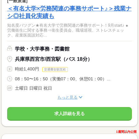
[一般派遣]
＜有名大学×労務関連の事務サポート♪＞残業ナ
シ◎社員化実績も
知名度バツグン★有名大学で労務関連の事務サポート！9月start♪ ●
労働衛生に関する事務⇒衛生委員会、職場巡視、ストレスチェッ
ク、産業医面談対応...
学校・大学事務・図書館
兵庫県西宮市/西宮駅（バス 18分）
時給1,400円
交通費全額支給
08：50〜16：50（実働07：00、休憩01：00）...
土曜日 日曜日 祝日
もっと見る
求人詳細を見る
1週間以内公開