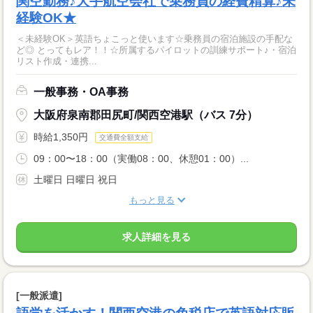
関空勤務♪大手航空会社で乗務員の経費精算♪未
経験OK★
＜未経験OK＞英語ちょこっと使います☆乗務員の宿泊施設の手配な
ど◎ とってもレア！！☆所属するパイロットの訓練サポート♪・宿泊
リスト作成・連携...
一般事務・OA事務
大阪府泉南郡田尻町/関西空港駅（バス 7分）
時給1,350円
交通費全額支給
09：00〜18：00（実働08：00、休憩01：00）...
土曜日 日曜日 祝日
もっと見る
求人詳細を見る
[一般派遣]