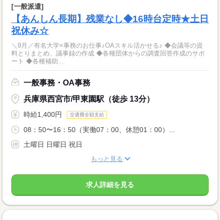
[一般派遣]
【あんしん長期】残業なし◆16時台定時★土日
祝休み☆
＼9月／有名大学×事務のお仕事♪OAスキル活かせる♪ ◆会議等の資
料とりまとめ、議事録の作成 ◆各種団体からの調査回答作成のサポ
ート ◆各種補助...
一般事務・OA事務
兵庫県西宮市/甲東園駅（徒歩 13分）
時給1,400円
交通費全額支給
08：50〜16：50（実働07：00、休憩01：00）...
土曜日 日曜日 祝日
もっと見る
求人詳細を見る