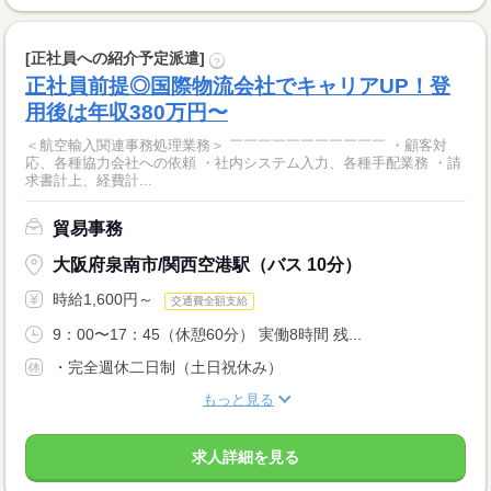
[正社員への紹介予定派遣]
?
正社員前提◎国際物流会社でキャリアUP！登
用後は年収380万円〜
＜航空輸入関連事務処理業務＞ ￣￣￣￣￣￣￣￣￣￣￣ ・顧客対
応、各種協力会社への依頼 ・社内システム入力、各種手配業務 ・請
求書計上、経費計...
貿易事務
大阪府泉南市/関西空港駅（バス 10分）
時給1,600円～
交通費全額支給
9：00〜17：45（休憩60分） 実働8時間 残...
・完全週休二日制（土日祝休み）
もっと見る
求人詳細を見る