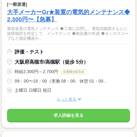
[一般派遣]
大手メーカーGr★装置の電気的メンテナンス◆
2,300円〜【急募】
製造装置の電気メンテナンス ◆工場に訪問し、電気回路図をもとに
故障個所を特定して、メンテナンス ◆報告書の作成 ◆オシロスコー
プなど測定機器や...
評価・テスト
大阪府高槻市/高槻駅（徒歩 5分）
時給2,300円～2,700円
交通費全額支給
09：00〜18：00（実働 08：00、休憩 01：00...
土曜日 日曜日 祝日
もっと見る
求人詳細を見る