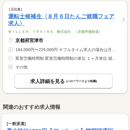
正社員
運転士候補生〈８月６日たんご就職フェア
求人〉
ＷＩＬＬＥＲ ＴＲＡＩＮＳ 株式会社 （京都丹後鉄道）
京都府宮津市
184,000円〜229,000円 ※フルタイム求人の場合は月額（換算額）、パート求人の場合は時間額を表示しています。
変形労働時間制 変形労働時間制の単位 １ヶ月単位 就業時間１ 9時30分〜9時45分 就業時間２ 10時49分〜19時51分 就業時間３ 10時17分〜10時11分 就業時間に関する特記事項 （１）実労働１６時間休憩４９５分（２）実働９時間２分休憩１４ <BR> ３分（３）実働１４時間９分休憩５８５分※他複数シフトあり◆駅 <BR> 業務１０時勤務の場合４回勤務で、調整休１日を付与◆月平均労働 <BR> 時間 １６３．３時間
その他
求人詳細を見る
(ハローワークより転載)
関連のおすすめ求人情報
[一般派遣]