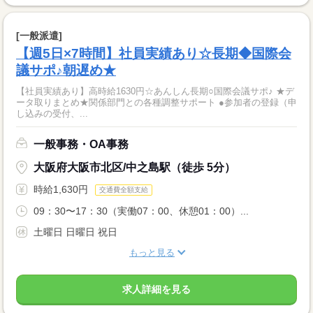
[一般派遣]
【週5日×7時間】社員実績あり☆長期◆国際会
議サポ♪朝遅め★
【社員実績あり】高時給1630円☆あんしん長期○国際会議サポ♪ ★デ
ータ取りまとめ★関係部門との各種調整サポート ●参加者の登録（申
し込みの受付、...
一般事務・OA事務
大阪府大阪市北区/中之島駅（徒歩 5分）
時給1,630円
交通費全額支給
09：30〜17：30（実働07：00、休憩01：00）...
土曜日 日曜日 祝日
もっと見る
求人詳細を見る