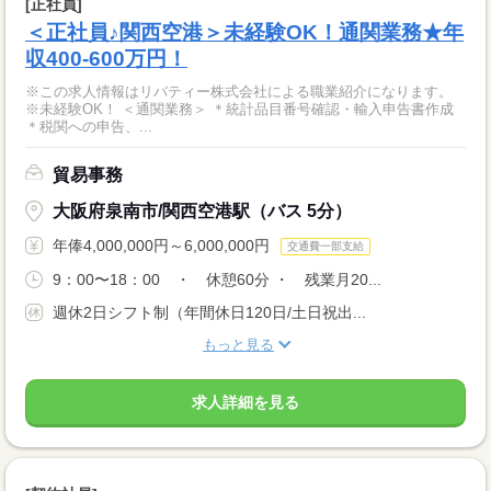
[正社員]
＜正社員♪関西空港＞未経験OK！通関業務★年
収400-600万円！
※この求人情報はリバティー株式会社による職業紹介になります。
※未経験OK！ ＜通関業務＞ ＊統計品目番号確認・輸入申告書作成
＊税関への申告、...
貿易事務
大阪府泉南市/関西空港駅（バス 5分）
年俸4,000,000円～6,000,000円
交通費一部支給
9：00〜18：00 ・ 休憩60分 ・ 残業月20...
週休2日シフト制（年間休日120日/土日祝出...
もっと見る
求人詳細を見る