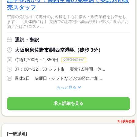
語学を活かす！関西空港の免税店で英語対応販
売スタッフ
空港の免税店にて海外のお客様を中心に接客・販売業務をお任せし
ます！ 【具体的には】 英語でのお客様へ商品説明（香水／食品／お
酒／たばこ/コスメ...
通訳・翻訳
大阪府泉佐野市/関西空港駅（徒歩 3分）
時給1,700円～1,850円
交通費全額支給
07：00〜22：30 シフト制 実働7.5時間、休...
週休2日 ※曜日・シフトなどお気軽にご相...
もっと見る
求人詳細を見る
3日以内公開
[一般派遣]