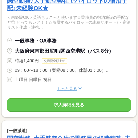
関空勤務♪大手航空会社でパイロットの宿泊手
配♪未経験OK★
＜未経験OK＞英語ちょこっと使います☆乗務員の宿泊施設の手配な
ど◎ とってもレア！！☆所属するパイロットの訓練サポート♪・宿泊
リスト作成・連携...
一般事務・OA事務
大阪府泉南郡田尻町/関西空港駅（バス 8分）
時給1,400円
交通費全額支給
09：00〜18：00（実働08：00、休憩01：00）...
土曜日 日曜日 祝日
もっと見る
求人詳細を見る
[一般派遣]