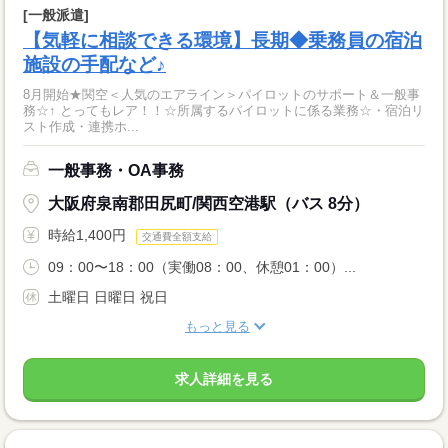
[一般派遣]
【気軽に相談できる環境】長期◆乗務員の宿泊
施設の手配など♪
8月開始★関空＜人気のエアライン＞パイロットのサポート＆一般事
務☆↑ とってもレア！！☆所属するパイロットに係る業務☆・宿泊リ
スト作成・連携ホ...
一般事務・OA事務
大阪府泉南郡田尻町/関西空港駅（バス 8分）
時給1,400円
交通費全額支給
09：00〜18：00（実働08：00、休憩01：00）...
土曜日 日曜日 祝日
もっと見る
求人詳細を見る