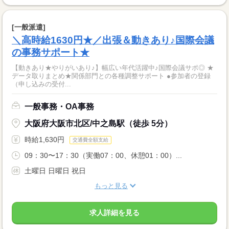
[一般派遣]
＼高時給1630円★／出張＆動きあり♪国際会議
の事務サポート★
【動きあり★やりがいあり♪】幅広い年代活躍中♪国際会議サポ◎ ★
データ取りまとめ★関係部門との各種調整サポート ●参加者の登録
（申し込みの受付...
一般事務・OA事務
大阪府大阪市北区/中之島駅（徒歩 5分）
時給1,630円
交通費全額支給
09：30〜17：30（実働07：00、休憩01：00）...
土曜日 日曜日 祝日
もっと見る
求人詳細を見る