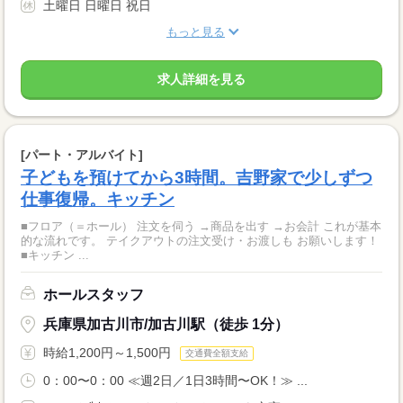
土曜日 日曜日 祝日
もっと見る
求人詳細を見る
[パート・アルバイト]
子どもを預けてから3時間。吉野家で少しずつ
仕事復帰。キッチン
■フロア（＝ホール） 注文を伺う →商品を出す →お会計 これが基本
的な流れです。 テイクアウトの注文受け・お渡しも お願いします！
■キッチン ...
ホールスタッフ
兵庫県加古川市/加古川駅（徒歩 1分）
時給1,200円～1,500円
交通費全額支給
0：00〜0：00 ≪週2日／1日3時間〜OK！≫ ...