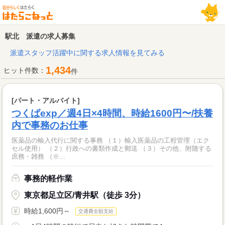
駅北 派遣の求人募集
派遣スタッフ活躍中に関する求人情報を見てみる
1,434
ヒット件数：
件
[パート・アルバイト]
つくばexp／週4日×4時間、時給1600円〜/扶養
内で事務のお仕事
医薬品の輸入代行に関する事務 （１）輸入医薬品の工程管理（エク
セル使用） （２）行政への書類作成と郵送 （３）その他、附随する
庶務・雑務 （※...
事務的軽作業
東京都足立区/青井駅（徒歩 3分）
時給1,600円～
交通費全額支給