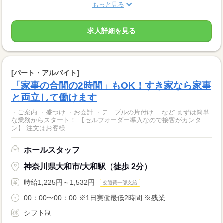
もっと見る
求人詳細を見る
[パート・アルバイト]
「家事の合間の2時間」もOK！すき家なら家事
と両立して働けます
・ご案内 ・盛つけ ・お会計 ・テーブルの片付け など まずは簡単
な業務からスタート！ 【セルフオーダー導入なので接客がカンタ
ン】 注文はお客様...
ホールスタッフ
神奈川県大和市/大和駅（徒歩 2分）
時給1,225円～1,532円
交通費一部支給
00：00〜00：00 ※1日実働最低2時間 ※残業...
シフト制