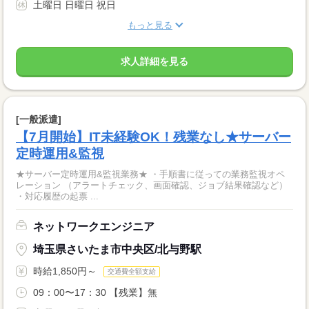
土曜日 日曜日 祝日
もっと見る
求人詳細を見る
[一般派遣]
【7月開始】IT未経験OK！残業なし★サーバー
定時運用&監視
★サーバー定時運用&監視業務★ ・手順書に従っての業務監視オペ
レーション （アラートチェック、画面確認、ジョブ結果確認など）
・対応履歴の起票 ...
ネットワークエンジニア
埼玉県さいたま市中央区/北与野駅
時給1,850円～
交通費全額支給
09：00〜17：30 【残業】無