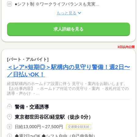
●シフト制 ※ワークライフバランスも充実...
もっと見る
求人詳細を見る
3日以内公開
[パート・アルバイト]
＜レア×短期◎＞駅構内の見守り警備！週2日〜
／日払いOK！
経堂駅構内のホームドア設置に伴う 見守り・案内をお願いします。
【お仕事内容】 ・ホームドア付近での見守り・案内 ・改札付近での
誘導・声かけ ・...
警備・交通誘導
東京都世田谷区/経堂駅（徒歩 0分）
日給13,000円～27,500円
交通費全額支給
◆週2日〜OK ◆シフト自由（自己申告制） ...