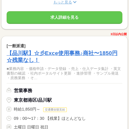
もっと見る
求人詳細を見る
3日以内公開
[一般派遣]
【品川駅】☆彡Exce使用事務♪商社〜1850円
☆残業なし！
■業務内容 ・価格申請・データ登録 ・売上・仕入データ集計 ・英文
書類の確認 ・社内ポータルサイト更新 ・進捗管理 ・サンプル発送
・庶務業務 ・そ...
営業事務
東京都港区/品川駅
時給1,850円～
交通費全額支給
09：00〜17：30 【残業】ほとんどなし
土曜日 日曜日 祝日