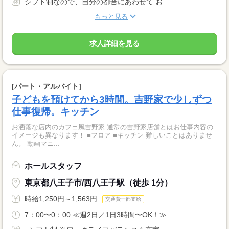
シフト制なので、自分の都合にあわせて お...
もっと見る
求人詳細を見る
[パート・アルバイト]
子どもを預けてから3時間。吉野家で少しずつ
仕事復帰。キッチン
お洒落な店内のカフェ風吉野家 通常の吉野家店舗とはお仕事内容の
イメージも異なります！ ■フロア ■キッチン 難しいことはありませ
ん。 動画マニ...
ホールスタッフ
東京都八王子市/西八王子駅（徒歩 1分）
時給1,250円～1,563円
交通費一部支給
7：00〜0：00 ≪週2日／1日3時間〜OK！≫ ...