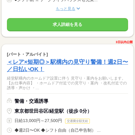
もっと見る
求人詳細を見る
3日以内公開
[パート・アルバイト]
＜レア×短期◎＞駅構内の見守り警備！週2日〜
／日払いOK！
経堂駅構内のホームドア設置に伴う 見守り・案内をお願いします。
【お仕事内容】 ・ホームドア付近での見守り・案内 ・改札付近での
誘導・声かけ ・...
警備・交通誘導
東京都世田谷区/経堂駅（徒歩 0分）
日給13,000円～27,500円
交通費全額支給
◆週2日〜OK ◆シフト自由（自己申告制） ...