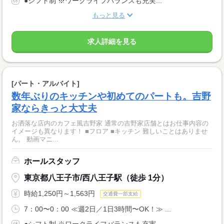
●シフト制 ※ワークライフバランスも充実...
もっと見る
求人詳細を見る
[パート・アルバイト]
数年ぶりのキッチンや初めてのパートも。吉野
家ならきっと大丈夫
お洒落な店内のカフェ風吉野家 通常の吉野家店舗とはお仕事内容の
イメージも異なります！ ■フロア ■キッチン 難しいことはありませ
ん。 動画マニ...
ホールスタッフ
東京都八王子市/西八王子駅（徒歩 1分）
時給1,250円～1,563円
交通費一部支給
7：00〜0：00 ≪週2日／1日3時間〜OK！≫ ...
●シフト制 ※ワークライフバランスも充実...