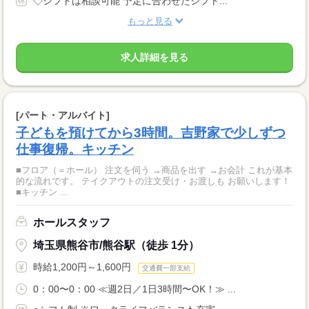
◇シフトは相談可能 予定に合わせたシフト...
もっと見る
求人詳細を見る
[パート・アルバイト]
子どもを預けてから3時間。吉野家で少しずつ
仕事復帰。キッチン
■フロア（＝ホール） 注文を伺う →商品を出す →お会計 これが基本
的な流れです。 テイクアウトの注文受け・お渡しも お願いします！
■キッチン ...
ホールスタッフ
埼玉県熊谷市/熊谷駅（徒歩 1分）
時給1,200円～1,600円
交通費一部支給
0：00〜0：00 ≪週2日／1日3時間〜OK！≫ ...