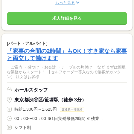
もっと見る
求人詳細を見る
[パート・アルバイト]
「家事の合間の2時間」もOK！すき家なら家事
と両立して働けます
・ご案内 ・盛つけ ・お会計 ・テーブルの片付け など まずは簡単
な業務からスタート！ 【セルフオーダー導入なので接客がカンタ
ン】 注文はお客様...
ホールスタッフ
東京都渋谷区/笹塚駅（徒歩 3分）
時給1,300円～1,625円
交通費一部支給
00：00〜00：00 ※1日実働最低2時間 ※残業...
シフト制