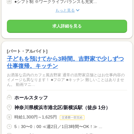
●シフト制 ※ワークライフバランスも充実...
もっと見る
求人詳細を見る
[パート・アルバイト]
子どもを預けてから3時間。吉野家で少しずつ
仕事復帰。キッチン
お洒落な店内のカフェ風吉野家 通常の吉野家店舗とはお仕事内容の
イメージも異なります！ ■フロア ■キッチン 難しいことはありませ
ん。 動画マニ...
ホールスタッフ
神奈川県横浜市港北区/新横浜駅（徒歩 1分）
時給1,300円～1,625円
交通費一部支給
5：30〜0：00 ≪週2日／1日3時間〜OK！≫ ...