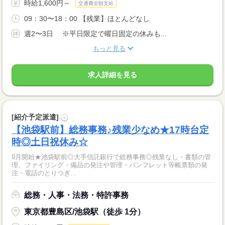
時給1,600円～
交通費全額支給
09：30〜18：00 【残業】ほとんどなし
週2〜3日 ※平日限定で曜日固定の休みも...
もっと見る
求人詳細を見る
[紹介予定派遣]
?
【池袋駅前】総務事務♪残業少なめ★17時台定
時◎土日祝休み☆
9月開始★池袋駅前◎大手信託銀行で総務事務◎残業なし・書類の管
理、ファイリング・備品の発注や管理・パンフレット等帳票類の発
注・電話のとりつぎ...
総務・人事・法務・特許事務
東京都豊島区/池袋駅（徒歩 1分）