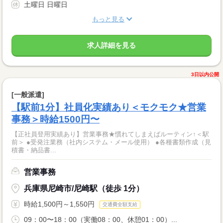
土曜日 日曜日
もっと見る
求人詳細を見る
3日以内公開
[一般派遣]
【駅前1分】社員化実績あり＜モクモク★営業
事務＞時給1500円〜
【正社員登用実績あり】営業事務★慣れてしまえばルーティン↑＜駅
前＞ ●受発注業務（社内システム・メール使用） ●各種書類作成（見
積書・納品書...
営業事務
兵庫県尼崎市/尼崎駅（徒歩 1分）
時給1,500円～1,550円
交通費全額支給
09：00〜18：00（実働08：00、休憩01：00）...