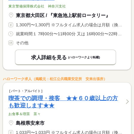
東京警備保障株式会社 神奈川支社
東京都大田区 / 『東急池上駅前ロータリー』
1,300円〜1,300円 ※フルタイム求人の場合は月額（換算額）、パート求人の場合は時間額を表示しています。
就業時間１ 7時00分〜11時00分 又は 16時00分〜22時30分 就業時間に関する特記事項 ※１６：００〜２２：３０（休憩３０分）
その他
求人詳細を見る
(ハローワークより転載)
ハローワーク求人（掲載元：松江公共職業安定所 安来出張所）
パート・アルバイト
喫茶での調理・接客 ★★６０歳以上の方
も歓迎します★★
お食事＆喫茶 茶々
島根県安来市
1,033円〜1,033円 ※フルタイム求人の場合は月額（換算額）、パート求人の場合は時間額を表示しています。