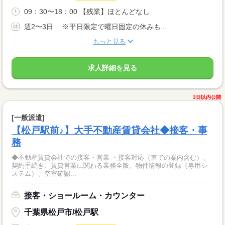
09：30〜18：00 【残業】ほとんどなし
週2〜3日 ※平日限定で曜日固定の休みも...
もっと見る
求人詳細を見る
3日以内公開
[一般派遣]
【松戸駅前♪】大手不動産賃貸会社◆接客・事
務
◆不動産賃貸会社での接客・営業 ・接客対応（車での案内含む）、
契約手続き、賃貸営業に関わる業務全般、物件情報の登録（専用シ
ステム）、空室確認...
接客・ショールーム・カウンター
千葉県松戸市/松戸駅