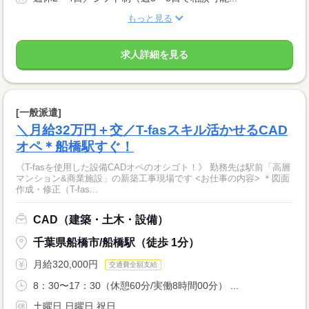
もっと見る
求人詳細を見る
[一般派遣]
＼月給32万円＋交／T-fasスキル活かせるCAD
オペ＊船橋駅すぐ！
《T-fasを使用した設備CADオペのオシゴト！》 勤務先は駅前「高層
マンション&商業施設」の新築工事現場です <お仕事の内容> ＊図面
作成・修正（T-fas...
CAD（建築・土木・設備）
千葉県船橋市/船橋駅（徒歩 1分）
月給320,000円
交通費全額支給
8：30〜17：30（休憩60分/実働8時間00分） ...
土曜日 日曜日 祝日