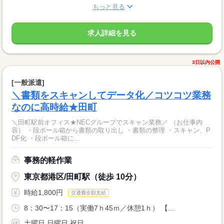
もっと見る
求人詳細を見る
3日以内公開
[一般派遣]
＼書類をスキャンしてデータ化／コツコツ業務
なのに高時給★田町
＼田町駅前オフィス★NECグループでスキャン業務／ （お仕事内
容） ・段ボール箱から書類の取り出し ・書類の整理 ・スキャン、P
DF化 ・段ボール箱に...
事務的軽作業
東京都港区/田町駅（徒歩 10分）
時給1,800円
交通費全額支給
8：30〜17：15（実働7ｈ45ｍ／休憩1ｈ） 【...
土曜日 日曜日 祝日