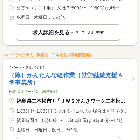
交替制（シフト制） 又は 7時00分〜19時00分の時間の間の3時間以上 就業時間に関する特記事項 （参考…現在のお店の営業時間は８：３０〜１４：３０） <BR> ＊開店準備〜閉店時間の間で、勤務希望時間帯を伺います。 <BR> ＊休憩は就業時間による。
水曜日，木曜日，その他
求人詳細を見る
(ハローワークより転載)
ハローワーク求人（掲載元：二本松公共職業安定所）
パート・アルバイト
（障）かんたんな軽作業（就労継続支援Ａ
型事業所）
日本福祉サービス 株式会社
福島県二本松市 / 「ＪＷＳげんきワーク二本松駅前店」
1,033円〜1,033円 ※フルタイム求人の場合は月額（換算額）、パート求人の場合は時間額を表示しています。
就業時間１ 10時00分〜15時00分 又は 8時30分〜17時30分の時間の間の4時間以上 就業時間に関する特記事項 業務により残業（手当あり）をお願いする可能性がありますが、体 <BR> 調・都合優先で断って頂いて大丈夫です。 <BR> ＊３６協定届出済
土曜日，日曜日，祝日，その他