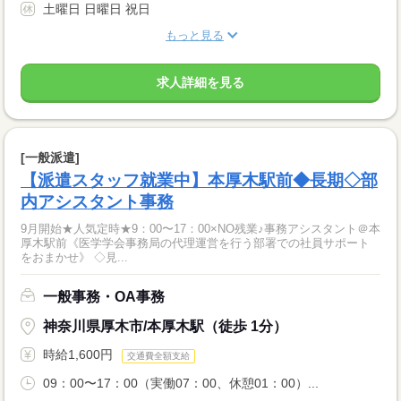
土曜日 日曜日 祝日
もっと見る
求人詳細を見る
[一般派遣]
【派遣スタッフ就業中】本厚木駅前◆長期◇部
内アシスタント事務
9月開始★人気定時★9：00〜17：00×NO残業♪事務アシスタント＠本
厚木駅前《医学学会事務局の代理運営を行う部署での社員サポート
をおまかせ》 ◇見...
一般事務・OA事務
神奈川県厚木市/本厚木駅（徒歩 1分）
時給1,600円
交通費全額支給
09：00〜17：00（実働07：00、休憩01：00）...