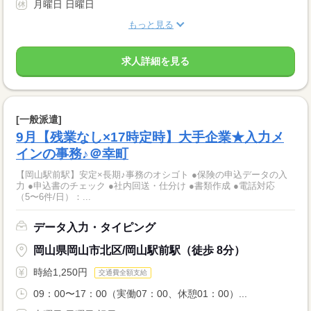
月曜日 日曜日
もっと見る
求人詳細を見る
[一般派遣]
9月【残業なし×17時定時】大手企業★入力メ
インの事務♪＠幸町
【岡山駅前駅】安定×長期♪事務のオシゴト ●保険の申込データの入
力 ●申込書のチェック ●社内回送・仕分け ●書類作成 ●電話対応
（5〜6件/日）：...
データ入力・タイピング
岡山県岡山市北区/岡山駅前駅（徒歩 8分）
時給1,250円
交通費全額支給
09：00〜17：00（実働07：00、休憩01：00）...