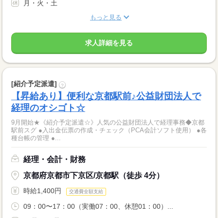
月・火・土
もっと見る
求人詳細を見る
[紹介予定派遣]
?
【昇給あり】便利な京都駅前♪公益財団法人で
経理のオシゴト☆
9月開始★《紹介予定派遣☆》人気の公益財団法人で経理事務◆京都
駅前スグ ●入出金伝票の作成・チェック（PCA会計ソフト使用） ●各
種台帳の管理 ●...
経理・会計・財務
京都府京都市下京区/京都駅（徒歩 4分）
時給1,400円
交通費全額支給
09：00〜17：00（実働07：00、休憩01：00）...