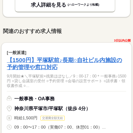
求人詳細を見る
(ハローワークより転載)
関連のおすすめ求人情報
3日以内公開
[一般派遣]
【1500円】平塚駅前♪長期○自社ビル内施設の
予約管理や窓口対応
9月開始★＼平塚駅前×残業ほぼなし／9：00-17：00＊一般事務♪1500
円 ○貸し会議室の受付 ○予約管理 ○会場の設営サポート ○請求書・領
収書作成 ○...
一般事務・OA事務
神奈川県平塚市/平塚駅（徒歩 4分）
時給1,500円
交通費全額支給
09：00〜17：00（実働07：00、休憩01：00）...