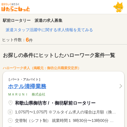
駅前ロータリー 派遣の求人募集
派遣スタッフ活躍中に関する求人情報を見てみる
6
ヒット件数：
件
お探しの条件にヒットしたハローワーク案件一覧
ハローワーク求人（掲載元：御坊公共職業安定所）
パート・アルバイト
ホテル清掃業務
ＭＡＲＵＮＩ 株式会社
和歌山県御坊市 / ・御坊駅前ロータリー
1,075円〜1,075円 ※フルタイム求人の場合は月額（換算額）、パート求人の場合は時間額を表示しています。
交替制（シフト制） 就業時間１ 9時30分〜13時00分 又は 9時30分〜13時00分の時間の間の3時間程度 就業時間に関する特記事項 （１）の中で３時間程度の勤務になります。労働時間はホテルの予 <BR> 約状況等により変動する場合があります。勤務務時間の希望があれ <BR> ば相談させていただきます。