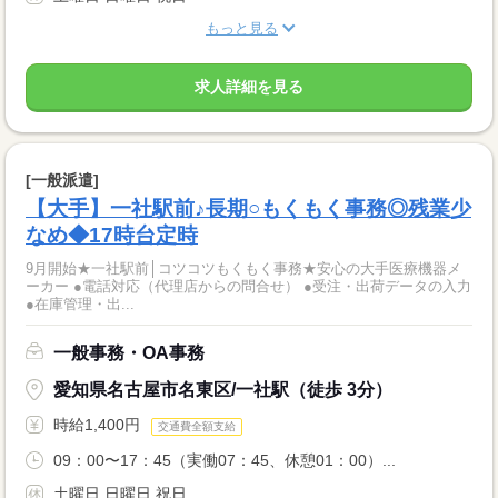
もっと見る
求人詳細を見る
[一般派遣]
【大手】一社駅前♪長期○もくもく事務◎残業少
なめ◆17時台定時
9月開始★一社駅前│コツコツもくもく事務★安心の大手医療機器メ
ーカー ●電話対応（代理店からの問合せ） ●受注・出荷データの入力
●在庫管理・出...
一般事務・OA事務
愛知県名古屋市名東区/一社駅（徒歩 3分）
時給1,400円
交通費全額支給
09：00〜17：45（実働07：45、休憩01：00）...
土曜日 日曜日 祝日