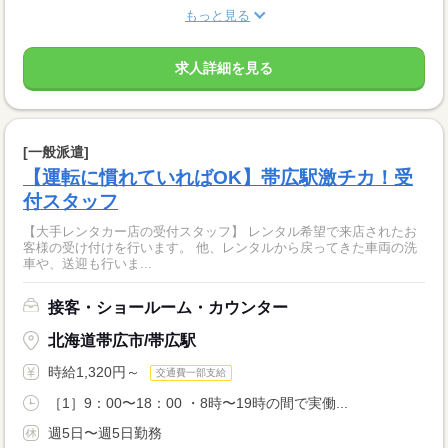
もっと見る
求人詳細を見る
[一般派遣]
【運転に慣れていればOK】帯広駅激チカ！受
付スタッフ
【大手レンタカー店の受付スタッフ】 レンタル希望で来店されたお
客様の受け付けを行います。 他、レンタルから戻ってきた車両の洗
車や、送迎も行いま...
接客・ショールーム・カウンター
北海道帯広市/帯広駅
時給1,320円～
交通費一部支給
［1］9：00〜18：00 ・8時〜19時の間で実働...
週5日〜週5日勤務