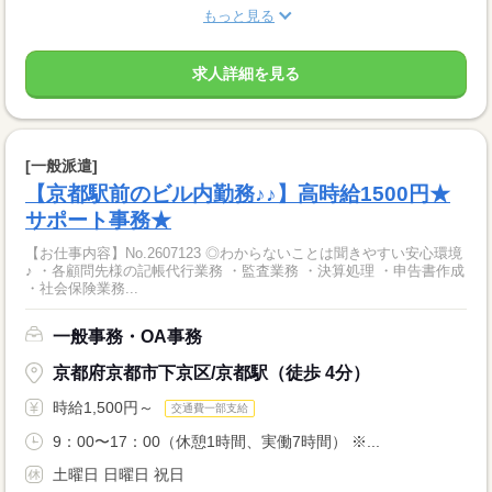
もっと見る
求人詳細を見る
[一般派遣]
【京都駅前のビル内勤務♪♪】高時給1500円★
サポート事務★
【お仕事内容】No.2607123 ◎わからないことは聞きやすい安心環境
♪ ・各顧問先様の記帳代行業務 ・監査業務 ・決算処理 ・申告書作成
・社会保険業務...
一般事務・OA事務
京都府京都市下京区/京都駅（徒歩 4分）
時給1,500円～
交通費一部支給
9：00〜17：00（休憩1時間、実働7時間） ※...
土曜日 日曜日 祝日