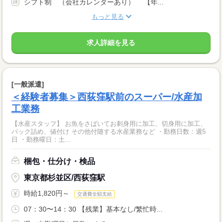
シフト制 （会社カレンダーあり） 【年...
もっと見る
求人詳細を見る
[一般派遣]
＜経験者募集＞西荻窪駅前のスーパー/水産加
工業務
【水産スタッフ】 お魚をさばいてお刺身用に加工、切身用に加工、
パック詰め、値付け その他付随する水産業務など ・勤務日数：週5
日 ・勤務曜日：土...
梱包・仕分け・検品
東京都杉並区/西荻窪駅
時給1,820円～
交通費全額支給
07：30〜14：30 【残業】基本なし/繁忙時...