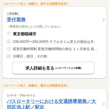
ハローワーク求人（掲載元：府中公共職業安定所）
正社員
受付業務
（事業所の意向により公開していません）
東京都稲城市
238,000円〜260,000円 ※フルタイム求人の場合は月額（換算額）、パート求人の場合は時間額を表示しています。
変形労働時間制 変形労働時間制の単位 １ヶ月単位 就業時間１ 8時30分〜18時45分 就業時間２ 8時30分〜13時30分 就業時間に関する特記事項 （１）平日 休憩９０分 <BR> （２）土曜日 休憩なし <BR> 月１６８時間勤務
日曜日，祝日，その他
求人詳細を見る
(ハローワークより転載)
ハローワーク求人（掲載元：藤沢公共職業安定所）
パート・アルバイト
バスロータリーにおける交通誘導業務／大
田区池上駅／駅近