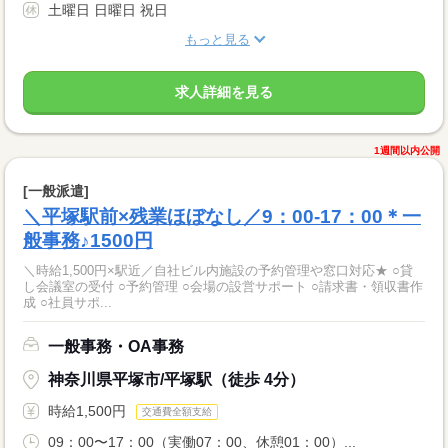
土曜日 日曜日 祝日
もっと見る
求人詳細を見る
1週間以内公開
[一般派遣]
＼平塚駅前×残業ほぼなし／9：00-17：00＊一
般事務♪1500円
＼時給1,500円×駅近／自社ビル内施設の予約管理や窓口対応★ ○貸
し会議室の受付 ○予約管理 ○会場の設営サポート ○請求書・領収書作
成 ○社員サポ...
一般事務・OA事務
神奈川県平塚市/平塚駅（徒歩 4分）
時給1,500円
交通費全額支給
09：00〜17：00（実働07：00、休憩01：00）...