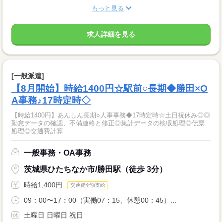
もっと見る
求人詳細を見る
[一般派遣]
【8月開始】時給1400円☆駅前○長期◆勝田×O
A事務♪17時定時◇
【時給1400円】あんしん長期○人事事務◆17時定時☆土日祝休み◎◎
勤怠データの確認、不備連絡と修正◎集計データの検収処理◎伝票
処理◎交通費計算 ...
一般事務・OA事務
茨城県ひたちなか市/勝田駅（徒歩 3分）
時給1,400円
交通費全額支給
09：00〜17：00（実働07：15、休憩00：45）...
土曜日 日曜日 祝日