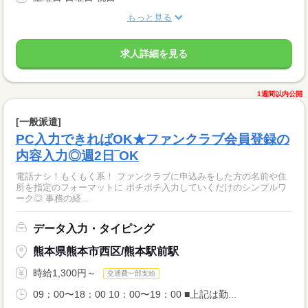
もっと見る
求人詳細を見る
1週間以内公開
[一般派遣]
PC入力できればOK★ファンクラブ会員登録の
内容入力◎週2日‾OK
電話ナシ！もくもく系！ ファンクラブに申込みをした方の名前や住
所を指定のフォーマットに ポチポチ入力していくだけのシンプルワ
ーク◎ 事務の経...
データ入力・タイピング
熊本県熊本市西区/熊本駅前駅
時給1,300円～
交通費一部支給
09：00〜18：00 10：00〜19：00 ■上記は勤...