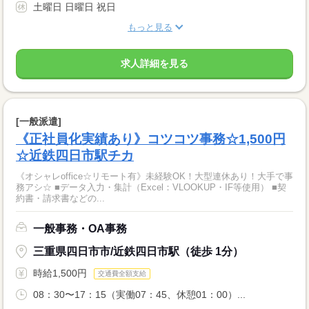
土曜日 日曜日 祝日
もっと見る
求人詳細を見る
[一般派遣]
《正社員化実績あり》コツコツ事務☆1,500円
☆近鉄四日市駅チカ
《オシャレoffice☆リモート有》未経験OK！大型連休あり！大手で事
務アシ☆ ■データ入力・集計（Excel：VLOOKUP・IF等使用） ■契
約書・請求書などの...
一般事務・OA事務
三重県四日市市/近鉄四日市駅（徒歩 1分）
時給1,500円
交通費全額支給
08：30〜17：15（実働07：45、休憩01：00）...