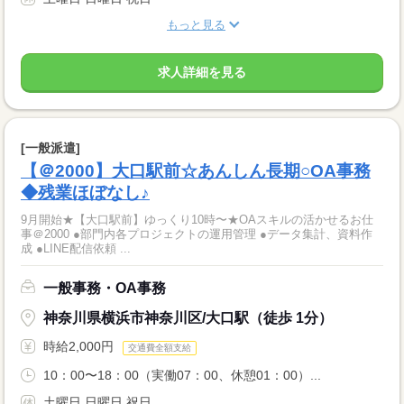
もっと見る
求人詳細を見る
[一般派遣]
【＠2000】大口駅前☆あんしん長期○OA事務
◆残業ほぼなし♪
9月開始★【大口駅前】ゆっくり10時〜★OAスキルの活かせるお仕
事＠2000 ●部門内各プロジェクトの運用管理 ●データ集計、資料作
成 ●LINE配信依頼 ...
一般事務・OA事務
神奈川県横浜市神奈川区/大口駅（徒歩 1分）
時給2,000円
交通費全額支給
10：00〜18：00（実働07：00、休憩01：00）...
土曜日 日曜日 祝日