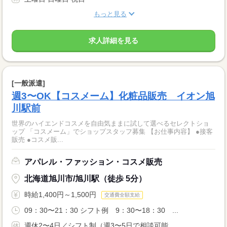
もっと見る
求人詳細を見る
[一般派遣]
週3〜OK【コスメーム】化粧品販売 イオン旭
川駅前
世界のハイエンドコスメを自由気ままに試して選べるセレクトショ
ップ 「コスメーム」でショップスタッフ募集 【お仕事内容】 ●接客
販売 ●コスメ販...
アパレル・ファッション・コスメ販売
北海道旭川市/旭川駅（徒歩 5分）
時給1,400円～1,500円
交通費全額支給
09：30〜21：30 シフト例 9：30〜18：30 ...
週休2〜4日／シフト制（週3〜5日で相談可能...