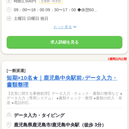
時給1,500円
交通費一部支給
09：00〜18：00 09：30〜17：00 ◆休憩60...
土曜日 日曜日 祝日
もっと見る
求人詳細を見る
1週間以内公開
[一般派遣]
短期×10名★｜鹿児島中央駅前♪データ入力・
書類整理
【災害に関する事務処理】データ入力・チェック・書類の整理など ●
データ入力（専用システム） ●書類チェック・整理 ●書類の封入・発
送 ●電話対応...
データ入力・タイピング
鹿児島県鹿児島市/鹿児島中央駅（徒歩 3分）