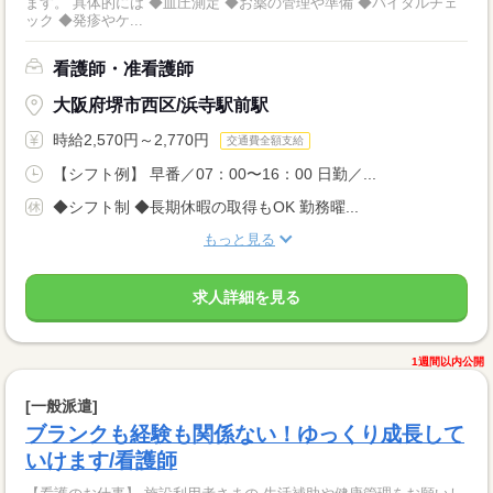
ます。 具体的には ◆血圧測定 ◆お薬の管理や準備 ◆バイタルチェ
ック ◆発疹やケ...
看護師・准看護師
大阪府堺市西区/浜寺駅前駅
時給2,570円～2,770円
交通費全額支給
【シフト例】 早番／07：00〜16：00 日勤／...
◆シフト制 ◆長期休暇の取得もOK 勤務曜...
もっと見る
求人詳細を見る
1週間以内公開
[一般派遣]
ブランクも経験も関係ない！ゆっくり成長して
いけます/看護師