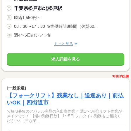
千葉県松戸市/北松戸駅
時給1,550円～
08：30〜17：30 ※実働時間8時間（休憩60...
週4〜5日のシフト制
もっと見る
求人詳細を見る
3日以内公開
[一般派遣]
【フォークリフト】残業なし｜送迎あり｜前払
いOK｜四街道市
＼短期募集のアパレル商品の入出庫作業／ 週1〜OK◎リフト作業が
メインです！ 【週の勤務日数】 1〜5日 フルタイム勤務もご相談く
ださい♪ 【主な業...