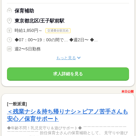
保育補助
東京都北区/王子駅前駅
時給1,850円～
交通費全額支給
◆07：00〜19：00の間で… ◆週2日〜 ◆...
週2〜5日勤務
もっと見る
求人詳細を見る
本日公開
[一般派遣]
＜残業ナシ＆持ち帰りナシ＞ピアノ苦手さんも
安心／保育サポート
◆年齢不問！乳児見守り＆遊びサポート◆ ￣￣￣￣￣￣￣￣￣￣￣
￣￣￣￣￣￣￣￣ 担任保育士さんの保育補助として、 見守りや遊び