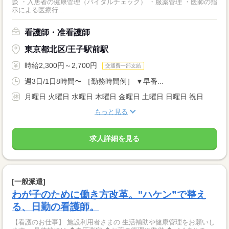
談 ・入居者の健康管理（バイタルチェック） ・服薬管理 ・医師の指
示による医療行...
看護師・准看護師
東京都北区/王子駅前駅
時給2,300円～2,700円
交通費一部支給
週3日/1日8時間〜 ［勤務時間例］ ▼早番...
月曜日 火曜日 水曜日 木曜日 金曜日 土曜日 日曜日 祝日
もっと見る
求人詳細を見る
[一般派遣]
わが子のために働き方改革。"ハケン”で整え
る、日勤の看護師。
【看護のお仕事】 施設利用者さまの 生活補助や健康管理をお願いし