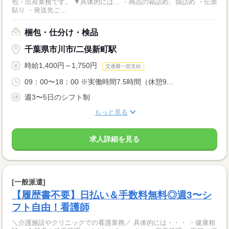
包・出荷業務です。 ▼具体的には… ・商品の箱詰め、袋詰め ・伝票
貼り ・発送先ご...
梱包・仕分け・検品
千葉県市川市/二俣新町駅
時給1,400円～1,750円
交通費一部支給
09：00〜18：00 ※実働時間7.5時間（休憩9...
週3〜5日のシフト制
もっと見る
求人詳細を見る
[一般派遣]
【履歴書不要】日払い＆手数料無料◎週3〜シ
フト自由！看護師
＼介護施設やクリニックでの看護業務／ 具体的には・・・ ・健康相