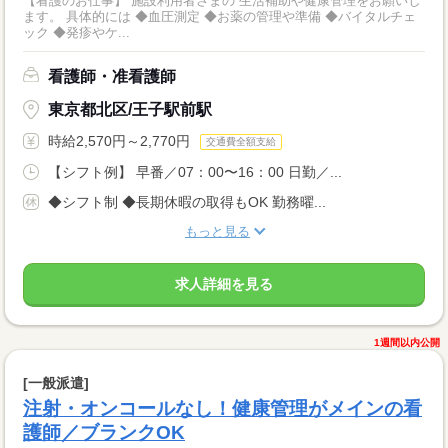
【看護のお仕事】 施設利用者さまの 生活補助や健康管理をお願いし
ます。 具体的には ◆血圧測定 ◆お薬の管理や準備 ◆バイタルチェ
ック ◆発疹やケ...
看護師・准看護師
東京都北区/王子駅前駅
時給2,570円～2,770円
交通費全額支給
【シフト例】 早番／07：00〜16：00 日勤／...
◆シフト制 ◆長期休暇の取得もOK 勤務曜...
もっと見る
求人詳細を見る
1週間以内公開
[一般派遣]
注射・オンコールなし！健康管理がメインの看
護師／ブランクOK