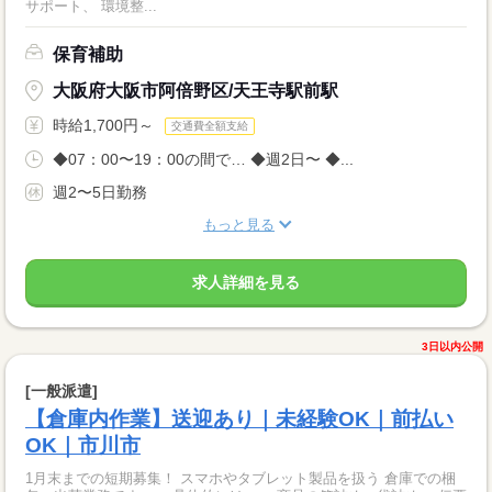
サポート、 環境整...
保育補助
大阪府大阪市阿倍野区/天王寺駅前駅
時給1,700円～
交通費全額支給
◆07：00〜19：00の間で… ◆週2日〜 ◆...
週2〜5日勤務
もっと見る
求人詳細を見る
3日以内公開
[一般派遣]
【倉庫内作業】送迎あり｜未経験OK｜前払い
OK｜市川市
1月末までの短期募集！ スマホやタブレット製品を扱う 倉庫での梱