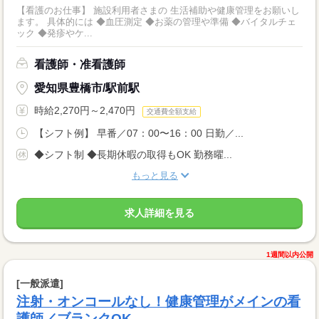
【看護のお仕事】 施設利用者さまの 生活補助や健康管理をお願いし
ます。 具体的には ◆血圧測定 ◆お薬の管理や準備 ◆バイタルチェ
ック ◆発疹やケ...
看護師・准看護師
愛知県豊橋市/駅前駅
時給2,270円～2,470円
交通費全額支給
【シフト例】 早番／07：00〜16：00 日勤／...
◆シフト制 ◆長期休暇の取得もOK 勤務曜...
もっと見る
求人詳細を見る
1週間以内公開
[一般派遣]
注射・オンコールなし！健康管理がメインの看
護師／ブランクOK