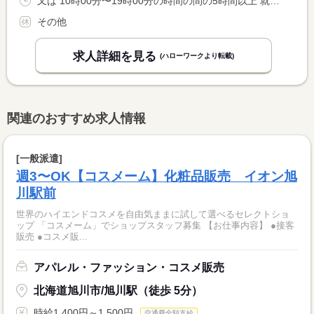
又は 10時00分〜19時00分の時間の間の5時間以上 就業時間に関する特記事項 上記時間内で５〜７時間程度 <BR> 週３〜５日程度の勤務
その他
求人詳細を見る
(ハローワークより転載)
関連のおすすめ求人情報
[一般派遣]
週3〜OK【コスメーム】化粧品販売 イオン旭
川駅前
世界のハイエンドコスメを自由気ままに試して選べるセレクトショ
ップ 「コスメーム」でショップスタッフ募集 【お仕事内容】 ●接客
販売 ●コスメ販...
アパレル・ファッション・コスメ販売
北海道旭川市/旭川駅（徒歩 5分）
時給1,400円～1,500円
交通費全額支給