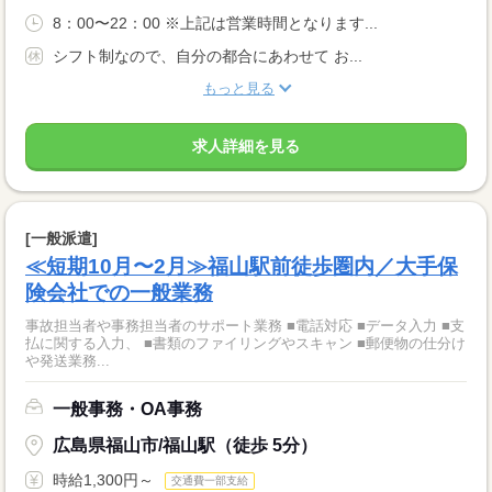
8：00〜22：00 ※上記は営業時間となります...
シフト制なので、自分の都合にあわせて お...
もっと見る
求人詳細を見る
[一般派遣]
≪短期10月〜2月≫福山駅前徒歩圏内／大手保
険会社での一般業務
事故担当者や事務担当者のサポート業務 ■電話対応 ■データ入力 ■支
払に関する入力、 ■書類のファイリングやスキャン ■郵便物の仕分け
や発送業務...
一般事務・OA事務
広島県福山市/福山駅（徒歩 5分）
時給1,300円～
交通費一部支給