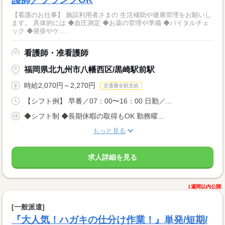
【看護のお仕事】 施設利用者さまの 生活補助や健康管理をお願いし
ます。 具体的には ◆血圧測定 ◆お薬の管理や準備 ◆バイタルチェ
ック ◆発疹やケ...
看護師・准看護師
福岡県北九州市八幡西区/黒崎駅前駅
時給2,070円～2,270円
交通費全額支給
【シフト例】 早番／07：00〜16：00 日勤／...
◆シフト制 ◆長期休暇の取得もOK 勤務曜...
もっと見る
求人詳細を見る
1週間以内公開
[一般派遣]
『大人気！ハガキの仕分け作業！』単発/短期/