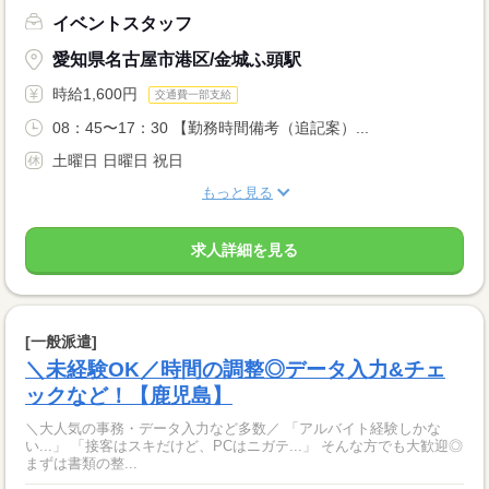
イベントスタッフ
愛知県名古屋市港区/金城ふ頭駅
時給1,600円
交通費一部支給
08：45〜17：30 【勤務時間備考（追記案）...
土曜日 日曜日 祝日
もっと見る
求人詳細を見る
[一般派遣]
＼未経験OK／時間の調整◎データ入力&チェ
ックなど！【鹿児島】
＼大人気の事務・データ入力など多数／ 「アルバイト経験しかな
い...」 「接客はスキだけど、PCはニガテ...」 そんな方でも大歓迎◎
まずは書類の整...