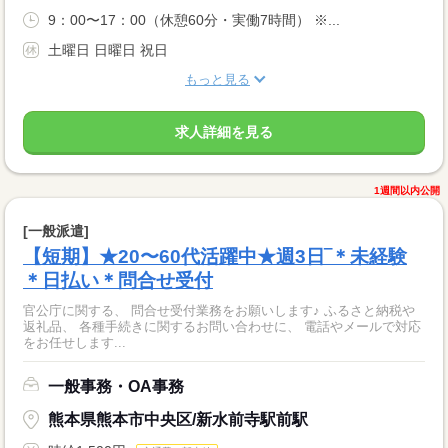
9：00〜17：00（休憩60分・実働7時間） ※...
土曜日 日曜日 祝日
もっと見る
求人詳細を見る
1週間以内公開
[一般派遣]
【短期】★20〜60代活躍中★週3日‾＊未経験
＊日払い＊問合せ受付
官公庁に関する、 問合せ受付業務をお願いします♪ ふるさと納税や
返礼品、 各種手続きに関するお問い合わせに、 電話やメールで対応
をお任せします...
一般事務・OA事務
熊本県熊本市中央区/新水前寺駅前駅