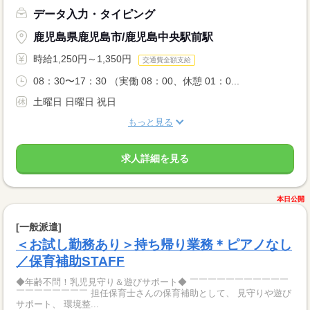
データ入力・タイピング
鹿児島県鹿児島市/鹿児島中央駅前駅
時給1,250円～1,350円
交通費全額支給
08：30〜17：30 （実働 08：00、休憩 01：0...
土曜日 日曜日 祝日
もっと見る
求人詳細を見る
本日公開
[一般派遣]
＜お試し勤務あり＞持ち帰り業務＊ピアノなし
／保育補助STAFF
◆年齢不問！乳児見守り＆遊びサポート◆ ￣￣￣￣￣￣￣￣￣￣￣
￣￣￣￣￣￣￣￣ 担任保育士さんの保育補助として、 見守りや遊び
サポート、 環境整...