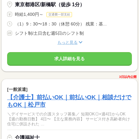
東京都港区/新橋駅（徒歩 1分）
時給1,400円～
交通費一部支給
（1）9：30〜18：30（休憩 60分） 残業：基...
シフト制/土日含む週5日のシフト制
もっと見る
求人詳細を見る
3日以内公開
[一般派遣]
【介護士】前払いOK｜前払いOK｜相談だけで
もOK｜松戸市
＼デイサービスでの介護スタッフ募集／ 短期OK◎×週4日からOK
【週の勤務日数】 4日〜 【主な業務内容】 サービス付き高齢者向け
住宅に併設された ...
介護福祉士