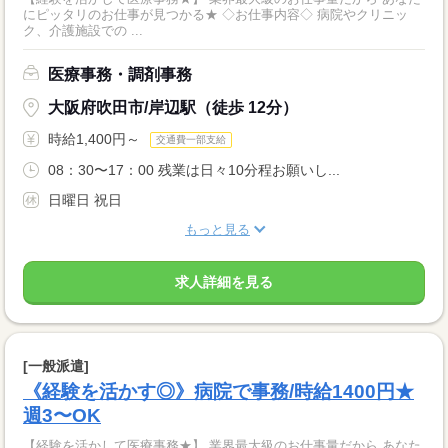
にピッタリのお仕事が見つかる★ ◇お仕事内容◇ 病院やクリニッ
ク、介護施設での ...
医療事務・調剤事務
大阪府吹田市/岸辺駅（徒歩 12分）
時給1,400円～
交通費一部支給
08：30〜17：00 残業は日々10分程お願いし...
日曜日 祝日
もっと見る
求人詳細を見る
[一般派遣]
《経験を活かす◎》病院で事務/時給1400円★
週3〜OK
【経験を活かして医療事務★】 業界最大級のお仕事量だから あなた