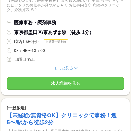
【経験を活かして医療事務★】 業界最大級のお仕事量だから あなた
にピッタリのお仕事が見つかる★ ◇お仕事内容◇ 病院やクリニッ
ク、介護施設での ...
医療事務・調剤事務
東京都墨田区/東あずま駅（徒歩 1分）
時給1,560円～
交通費一部支給
08：45〜13：00
日曜日 祝日
もっと見る
求人詳細を見る
[一般派遣]
【未経験/無資格OK】クリニックで事務！週
5〜/駅から徒歩2分