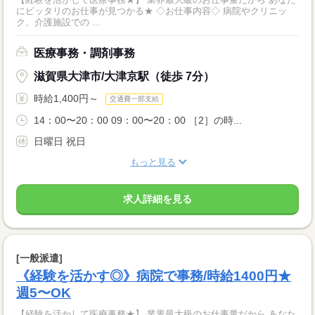
にピッタリのお仕事が見つかる★ ◇お仕事内容◇ 病院やクリニッ
ク、介護施設での ...
医療事務・調剤事務
滋賀県大津市/大津京駅（徒歩 7分）
時給1,400円～
交通費一部支給
14：00〜20：00 09：00〜20：00 ［2］の時...
日曜日 祝日
もっと見る
求人詳細を見る
[一般派遣]
《経験を活かす◎》病院で事務/時給1400円★
週5〜OK
【経験を活かして医療事務★】 業界最大級のお仕事量だから あなた