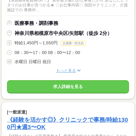
【未経験&無資格OK！】 業界最大級のお仕事量だから あなたにピッ
タリのお仕事が見つかる★ ◇お仕事内容◇ 病院やクリニック、介護
施設での 事務作...
医療事務・調剤事務
神奈川県相模原市中央区/矢部駅（徒歩 2分）
時給1,450円～1,550円
交通費一部支給
08：30〜17：00 08：00〜12：00
水曜日 日曜日 祝日
もっと見る
求人詳細を見る
[一般派遣]
《経験を活かす◎》クリニックで事務/時給130
0円★週3〜OK