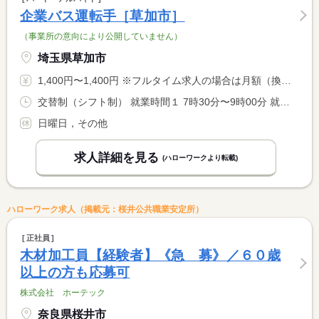
企業バス運転手［草加市］
（事業所の意向により公開していません）
埼玉県草加市
1,400円〜1,400円 ※フルタイム求人の場合は月額（換算額）、パート求人の場合は時間額を表示しています。
交替制（シフト制） 就業時間１ 7時30分〜9時00分 就業時間２ 16時30分〜19時00分 就業時間に関する特記事項 就業時間について <BR> １．月曜〜土曜 <BR> ２．シフト制による <BR> 労働日数については応相談
日曜日，その他
求人詳細を見る
(ハローワークより転載)
ハローワーク求人（掲載元：桜井公共職業安定所）
正社員
木材加工員【経験者】《急 募》／６０歳
以上の方も応募可
株式会社 ホーテック
奈良県桜井市