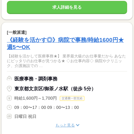
求人詳細を見る
[一般派遣]
《経験を活かす◎》病院で事務/時給1600円★
週5〜OK
【経験を活かして医療事務★】 業界最大級のお仕事量だから あなた
にピッタリのお仕事が見つかる★ ◇お仕事内容◇ 病院やクリニッ
ク、介護施設での ...
医療事務・調剤事務
東京都文京区/御茶ノ水駅（徒歩 5分）
時給1,600円～1,700円
交通費一部支給
09：00〜17：00 09：00〜13：00
日曜日 祝日
もっと見る