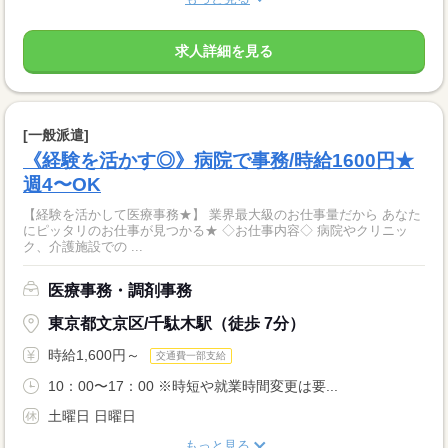
求人詳細を見る
[一般派遣]
《経験を活かす◎》病院で事務/時給1600円★
週4〜OK
【経験を活かして医療事務★】 業界最大級のお仕事量だから あなた
にピッタリのお仕事が見つかる★ ◇お仕事内容◇ 病院やクリニッ
ク、介護施設での ...
医療事務・調剤事務
東京都文京区/千駄木駅（徒歩 7分）
時給1,600円～
交通費一部支給
10：00〜17：00 ※時短や就業時間変更は要...
土曜日 日曜日
もっと見る