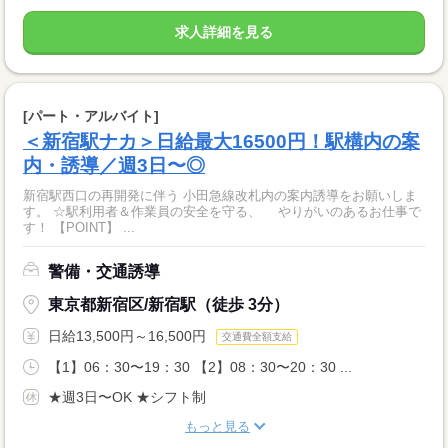
求人詳細を見る
[パート・アルバイト]
＜新宿駅ナカ＞日給最大16500円！駅構内の案
内・誘導／週3日〜◎
新宿駅西口の再開発に伴う 小田急線改札内の案内誘導をお願いしま
す。 ☆駅利用者＆作業員の安全を守る、 やりがいのあるお仕事で
す！ 【POINT】 ...
警備・交通誘導
東京都新宿区/新宿駅（徒歩 3分）
日給13,500円～16,500円
交通費全額支給
【1】06：30〜19：30 【2】08：30〜20：30 ...
★週3日〜OK ★シフト制
もっと見る