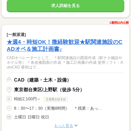
求人詳細を見る
1週間以内公開
[一般派遣]
★週4・時短OK！微経験歓迎★駅関連施設のC
ADオペ＆施工計画書♪
CADオペレーターとして、 ＊駅関連施設の図面作成（駅ナカ施設や
ホテル等） ＊各改修図面の作成 ＊施工計画書の作成 使用ソフト：A
utoCAD 最初はで...
CAD（建築・土木・設備）
東京都台東区/上野駅（徒歩 5分）
時給2,100円～
交通費全額支給
8：30〜17：30（実働8時間） ＊残業：あっ...
土曜日 日曜日 祝日
もっと見る