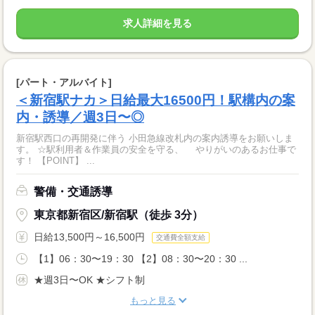
求人詳細を見る
[パート・アルバイト]
＜新宿駅ナカ＞日給最大16500円！駅構内の案
内・誘導／週3日〜◎
新宿駅西口の再開発に伴う 小田急線改札内の案内誘導をお願いしま
す。 ☆駅利用者＆作業員の安全を守る、 やりがいのあるお仕事で
す！ 【POINT】 ...
警備・交通誘導
東京都新宿区/新宿駅（徒歩 3分）
日給13,500円～16,500円
交通費全額支給
【1】06：30〜19：30 【2】08：30〜20：30 ...
★週3日〜OK ★シフト制
もっと見る