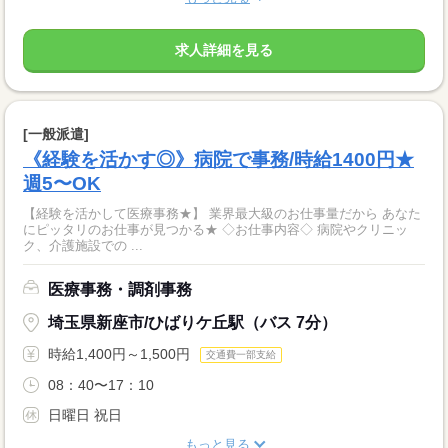
求人詳細を見る
[一般派遣]
《経験を活かす◎》病院で事務/時給1400円★
週5〜OK
【経験を活かして医療事務★】 業界最大級のお仕事量だから あなた
にピッタリのお仕事が見つかる★ ◇お仕事内容◇ 病院やクリニッ
ク、介護施設での ...
医療事務・調剤事務
埼玉県新座市/ひばりケ丘駅（バス 7分）
時給1,400円～1,500円
交通費一部支給
08：40〜17：10
日曜日 祝日
もっと見る