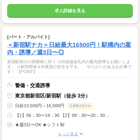
求人詳細を見る
[パート・アルバイト]
＜新宿駅ナカ＞日給最大16500円！駅構内の案
内・誘導／週3日〜◎
新宿駅西口の再開発に伴う 小田急線改札内の案内誘導をお願いしま
す。 ☆駅利用者＆作業員の安全を守る、 やりがいのあるお仕事で
す！ 【POINT】 ...
警備・交通誘導
東京都新宿区/新宿駅（徒歩 3分）
日給13,500円～16,500円
交通費全額支給
【1】06：30〜19：30 【2】08：30〜20：30 ...
★週3日〜OK ★シフト制
もっと見る