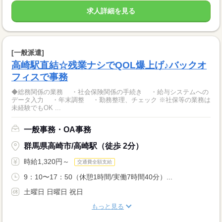
求人詳細を見る
[一般派遣]
高崎駅直結☆残業ナシでQOL爆上げ♪バックオ
フィスで事務
◆総務関係の業務 ・社会保険関係の手続き ・給与システムへの
データ入力 ・年末調整 ・勤務整理、チェック ※社保等の業務は
未経験でもOK ...
一般事務・OA事務
群馬県高崎市/高崎駅（徒歩 2分）
時給1,320円～
交通費全額支給
9：10〜17：50（休憩1時間/実働7時間40分）...
土曜日 日曜日 祝日
もっと見る