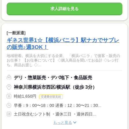
求人詳細を見る
[一般派遣]
ギネス世界1☆【横浜バニラ】駅ナカでサブレ
の販売♪週3OK！
地域密着。横浜を大切にする企業、 「横浜バニラ」で接客・販売の
お仕事！ 【お仕事について】 ◇購入商品を聞いてお会計 ◇レジ打
ち、商品お渡し ◇...
デリ・惣菜販売・デパ地下・食品販売
神奈川県横浜市西区/横浜駅（徒歩 3分）
時給1,650円
交通費全額支給
早番：9：00〜18：00 遅番：12：30〜21：30...
土日祝含むシフト制 ・週休三日 ・週休四日...
もっと見る