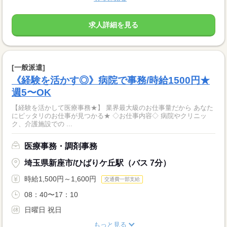
求人詳細を見る
[一般派遣]
《経験を活かす◎》病院で事務/時給1500円★
週5〜OK
【経験を活かして医療事務★】 業界最大級のお仕事量だから あなた
にピッタリのお仕事が見つかる★ ◇お仕事内容◇ 病院やクリニッ
ク、介護施設での ...
医療事務・調剤事務
埼玉県新座市/ひばりケ丘駅（バス 7分）
時給1,500円～1,600円
交通費一部支給
08：40〜17：10
日曜日 祝日
もっと見る