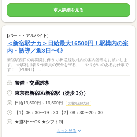
求人詳細を見る
[パート・アルバイト]
＜新宿駅ナカ＞日給最大16500円！駅構内の案
内・誘導／週3日〜◎
新宿駅西口の再開発に伴う 小田急線改札内の案内誘導をお願いしま
す。 ☆駅利用者＆作業員の安全を守る、 やりがいのあるお仕事で
す！ 【POINT】 ...
警備・交通誘導
東京都新宿区/新宿駅（徒歩 3分）
日給13,500円～16,500円
交通費全額支給
【1】06：30〜19：30 【2】08：30〜20：30 ...
★週3日〜OK ★シフト制
もっと見る