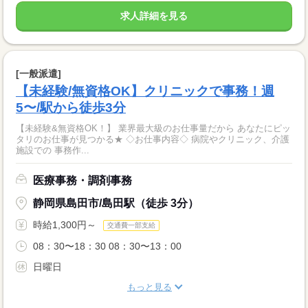
求人詳細を見る
[一般派遣]
【未経験/無資格OK】クリニックで事務！週
5〜/駅から徒歩3分
【未経験&無資格OK！】 業界最大級のお仕事量だから あなたにピッ
タリのお仕事が見つかる★ ◇お仕事内容◇ 病院やクリニック、介護
施設での 事務作...
医療事務・調剤事務
静岡県島田市/島田駅（徒歩 3分）
時給1,300円～
交通費一部支給
08：30〜18：30 08：30〜13：00
日曜日
もっと見る