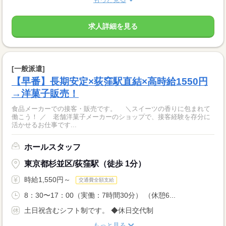
求人詳細を見る
[一般派遣]
【早番】長期安定×荻窪駅直結×高時給1550円
→洋菓子販売！
食品メーカーでの接客・販売です。 ＼スイーツの香りに包まれて
働こう！ ／ 老舗洋菓子メーカーのショップで、接客経験を存分に
活かせるお仕事です...
ホールスタッフ
東京都杉並区/荻窪駅（徒歩 1分）
時給1,550円～
交通費全額支給
8：30〜17：00（実働：7時間30分） （休憩6...
土日祝含むシフト制です。 ◆休日交代制
もっと見る