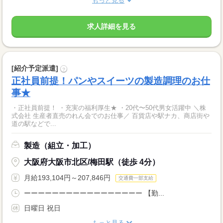
もっと見る
求人詳細を見る
[紹介予定派遣]
?
正社員前提！パンやスイーツの製造調理のお仕
事★
・正社員前提！ ・充実の福利厚生★ ・20代〜50代男女活躍中 ＼株
式会社 生産者直売のれん会でのお仕事／ 百貨店や駅ナカ、商店街や
道の駅などで...
製造（組立・加工）
大阪府大阪市北区/梅田駅（徒歩 4分）
月給193,104円～207,846円
交通費一部支給
ーーーーーーーーーーーーーーーーー 【勤...
日曜日 祝日
もっと見る