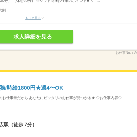
30分） （休憩60分） ※シフト制 ■お仕事のポイント■ ＜ ...
代制
もっと見る
求人詳細を見る
お仕事No.：
A
/時給1800円★週4〜OK
お仕事量だから あなたにピッタリのお仕事が見つかる★ ◇お仕事内容◇ ...
広駅（徒歩 7分）