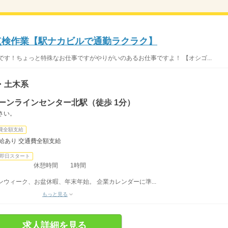
の点検作業【駅ナカビルで通勤ラクラク】
です！ちょっと特殊なお仕事ですがやりがいのあるお仕事ですよ！ 【オシゴ...
・土木系
ーンラインセンター北駅（徒歩 1分）
さい。
費全額支給
給あり 交通費全額支給
即日スタート
7：30 休憩時間 1時間
ウィーク、お盆休暇、年末年始。 企業カレンダーに準...
もっと見る
求人詳細を見る