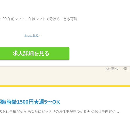
〜13：00 午前シフト、午後シフトで分けることも可能
もっと見る
求人詳細を見る
お仕事No.：
HB_I
/時給1500円★週5〜OK
お仕事量だから あなたにピッタリのお仕事が見つかる★ ◇お仕事内容◇ ...