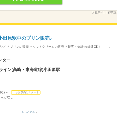
お仕事No.：
都筑区1
＊小田原駅中のプリン販売♪
／ ＊プリンの販売 ＊ソフトクリームの販売 ＊接客・会計 未経験OK！！！...
ンター
ライン(高崎・東海道線)小田原駅
/17～
１ヶ月以内にスタート
ほとんどなし
もっと見る