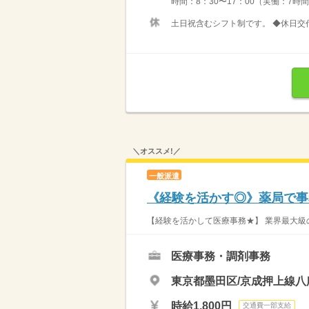
時間：8：30〜17：00（実働：7時間
土日祝含むシフト制です。 ◆休日交
＼オススメ!／
一般派遣
《経験を活かす◎》薬局で事務
【経験を活かして医療事務★】 業界最大級の
医療事務・調剤事務
東京都墨田区/京成押上線八
時給1,800円
交通費一部支給