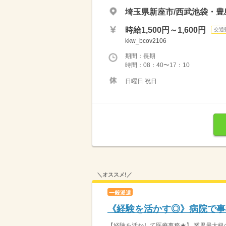
埼玉県新座市/西武池袋・豊
時給1,500円～1,600円
交通
kkw_bcov2106
期間：長期
時間：08：40〜17：10
日曜日 祝日
＼オススメ!／
一般派遣
《経験を活かす◎》病院で事務
【経験を活かして医療事務★】 業界最大級の