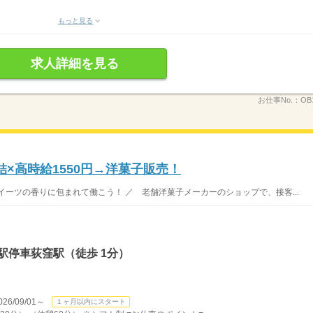
もっと見る
求人詳細を見る
お仕事No.：
OB
×高時給1550円→洋菓子販売！
ーツの香りに包まれて働こう！ ／ 老舗洋菓子メーカーのショップで、接客...
駅停車荻窪駅（徒歩 1分）
/09/01～
１ヶ月以内にスタート