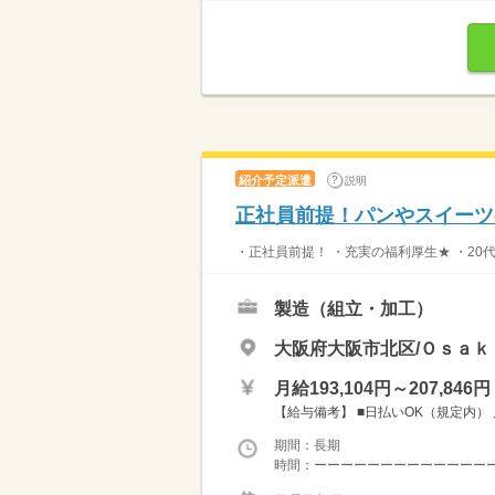
紹介予定派遣
説明
正社員前提！パンやスイーツ
・正社員前提！ ・充実の福利厚生★ ・20代
製造（組立・加工）
大阪府大阪市北区/Ｏｓａｋ
月給193,104円～207,846円
【給与備考】 ■日払いOK（規定内） 月総額
期間：長期
時間：ーーーーーーーーーーーーーーー