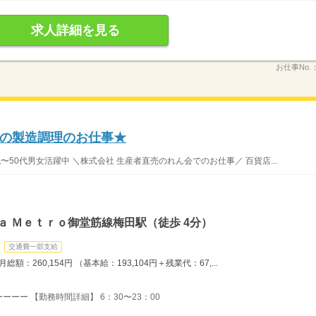
求人詳細を見る
お仕事No.
の製造調理のお仕事★
〜50代男女活躍中 ＼株式会社 生産者直売のれん会でのお仕事／ 百貨店...
ａ Ｍｅｔｒｏ御堂筋線梅田駅（徒歩 4分）
交通費一部支給
：260,154円 （基本給：193,104円＋残業代：67,...
ーー 【勤務時間詳細】 6：30〜23：00