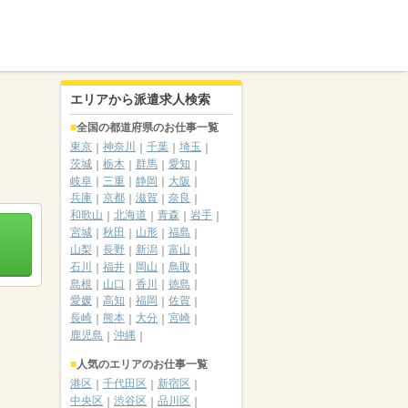
エリアから派遣求人検索
全国の都道府県のお仕事一覧
東京
神奈川
千葉
埼玉
茨城
栃木
群馬
愛知
岐阜
三重
静岡
大阪
兵庫
京都
滋賀
奈良
和歌山
北海道
青森
岩手
宮城
秋田
山形
福島
山梨
長野
新潟
富山
石川
福井
岡山
鳥取
島根
山口
香川
徳島
愛媛
高知
福岡
佐賀
長崎
熊本
大分
宮崎
鹿児島
沖縄
人気のエリアのお仕事一覧
港区
千代田区
新宿区
中央区
渋谷区
品川区