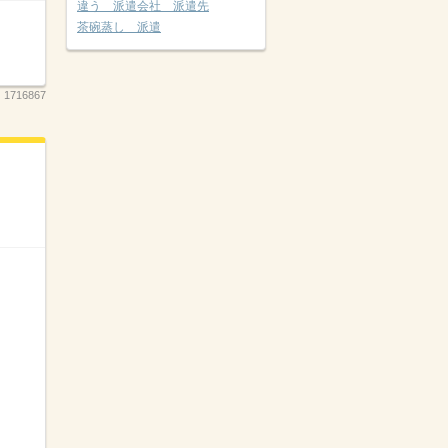
違う 派遣会社 派遣先
茶碗蒸し 派遣
：
1716867