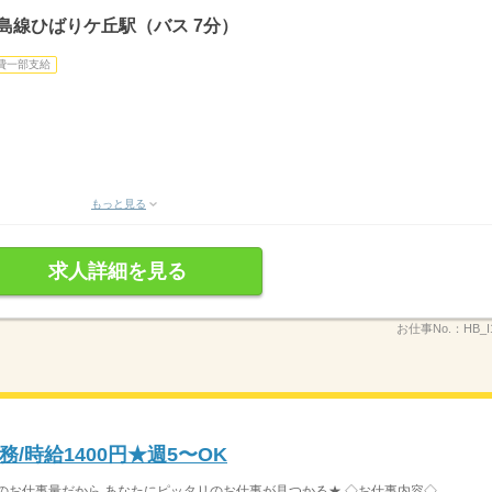
島線ひばりケ丘駅（バス 7分）
費一部支給
もっと見る
求人詳細を見る
お仕事No.：
HB_I
/時給1400円★週5〜OK
お仕事量だから あなたにピッタリのお仕事が見つかる★ ◇お仕事内容◇ ...