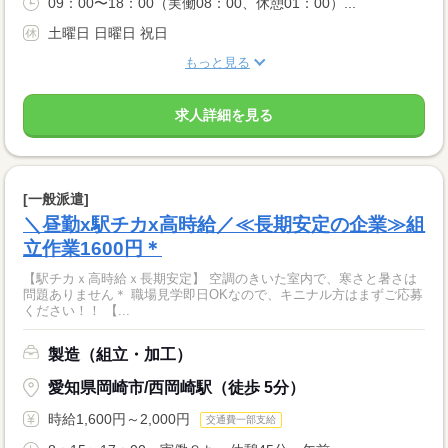
09：00〜18：00（実働08：00、休憩01：00）...
土曜日 日曜日 祝日
もっと見る
求人詳細を見る
[一般派遣]
＼昼勤x駅チカx高時給／≪長期安定の企業≫組
立作業1600円＊
【駅チカｘ高時給ｘ長期安定】 空調のきいた室内で、寒さと暑さは
問題ありません＊ 職場見学即日OKなので、キニナル方はまずご応募
ください！！ 【...
製造（組立・加工）
愛知県岡崎市/西岡崎駅（徒歩 5分）
時給1,600円～2,000円
交通費一部支給