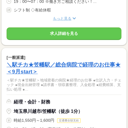
19：00〜07：00 ※働き方ご相談ください！...
シフト制 ◇有給休暇
もっと見る
求人詳細を見る
[一般派遣]
＼駅チカ★笠幡駅／総合病院で経理のお仕事★
＜9月start＞
＜駅チカ★笠幡駅＞地域密着の病院★経理のお仕事 ●仕訳入力・チェ
ック ●現金出納管理 ●請求書・領収書整理、入金処理 ●経費精算、支
払い処理 ●...
経理・会計・財務
埼玉県川越市/笠幡駅（徒歩 1分）
時給1,550円～1,600円
交通費全額支給