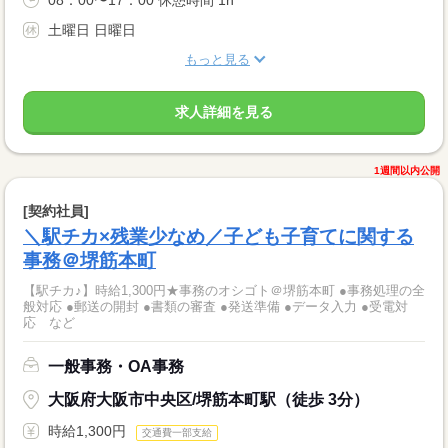
08：00〜17：00 休憩時間 1h
土曜日 日曜日
もっと見る
求人詳細を見る
1週間以内公開
[契約社員]
＼駅チカ×残業少なめ／子ども子育てに関する
事務＠堺筋本町
【駅チカ♪】時給1,300円★事務のオシゴト＠堺筋本町 ●事務処理の全
般対応 ●郵送の開封 ●書類の審査 ●発送準備 ●データ入力 ●受電対
応 など
一般事務・OA事務
大阪府大阪市中央区/堺筋本町駅（徒歩 3分）
時給1,300円
交通費一部支給