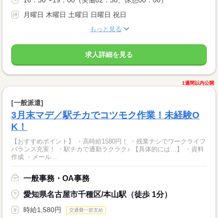
16：30〜19：00（実働02：30、休憩00：00）
月曜日 木曜日 土曜日 日曜日 祝日
もっと見る
求人詳細を見る
1週間以内公開
[一般派遣]
3月末マデ／駅チカでコツモク作業！未経験O
K！
【おすすめポイント】 ・高時給1580円！ ・残業ナシでワークライフ
バランス充実！ ・駅チカで通勤ラクラク♪ 【具体的には…】 ・資料
作成 ・メール...
一般事務・OA事務
愛知県名古屋市千種区/本山駅（徒歩 1分）
時給1,580円
交通費一部支給