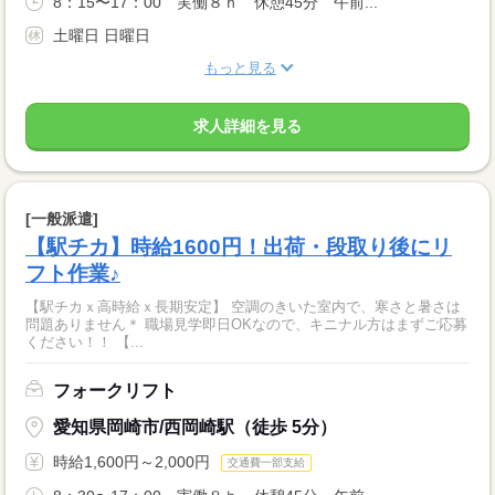
8：15〜17：00 実働８ｈ 休憩45分 午前...
土曜日 日曜日
もっと見る
求人詳細を見る
[一般派遣]
【駅チカ】時給1600円！出荷・段取り後にリ
フト作業♪
【駅チカｘ高時給ｘ長期安定】 空調のきいた室内で、寒さと暑さは
問題ありません＊ 職場見学即日OKなので、キニナル方はまずご応募
ください！！ 【...
フォークリフト
愛知県岡崎市/西岡崎駅（徒歩 5分）
時給1,600円～2,000円
交通費一部支給