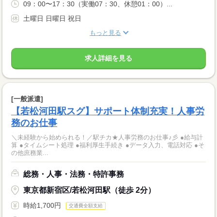
09：00〜17：30（実働07：30、休憩01：00）...
土曜日 日曜日 祝日
もっと見る
求人詳細を見る
[一般派遣]
【若松河田駅スグ】サポート体制充実！人事労
務のお仕事
＼未経験から始められる！／駅チカ★人事労務のお仕事♪彡 ●給与計
算 ●タイムシート処理 ●福利厚生手続き ●データ入力、電話対応 ●そ
の他庶務業...
総務・人事・法務・特許事務
東京都新宿区/若松河田駅（徒歩 2分）
時給1,700円
交通費全額支給