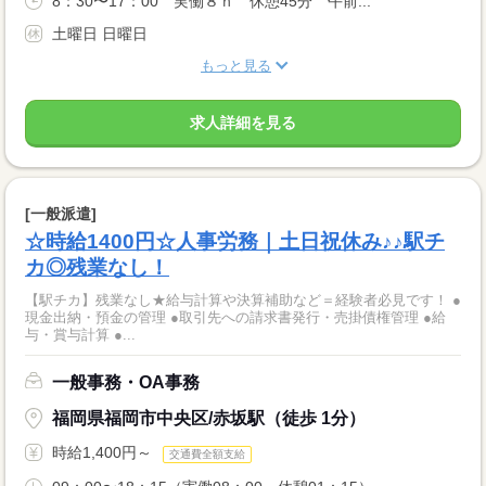
8：30〜17：00 実働８ｈ 休憩45分 午前...
土曜日 日曜日
もっと見る
求人詳細を見る
[一般派遣]
☆時給1400円☆人事労務｜土日祝休み♪♪駅チ
カ◎残業なし！
【駅チカ】残業なし★給与計算や決算補助など＝経験者必見です！ ●
現金出納・預金の管理 ●取引先への請求書発行・売掛債権管理 ●給
与・賞与計算 ●...
一般事務・OA事務
福岡県福岡市中央区/赤坂駅（徒歩 1分）
時給1,400円～
交通費全額支給