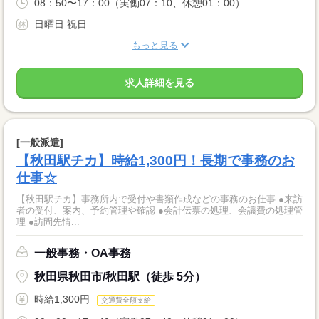
08：50〜17：00（実働07：10、休憩01：00）...
日曜日 祝日
もっと見る
求人詳細を見る
[一般派遣]
【秋田駅チカ】時給1,300円！長期で事務のお
仕事☆
【秋田駅チカ】事務所内で受付や書類作成などの事務のお仕事 ●来訪
者の受付、案内、予約管理や確認 ●会計伝票の処理、会議費の処理管
理 ●訪問先情...
一般事務・OA事務
秋田県秋田市/秋田駅（徒歩 5分）
時給1,300円
交通費全額支給