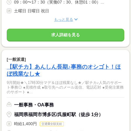
09：00〜17：30（実働07：30、休憩01：00）...
土曜日 日曜日 祝日
もっと見る
求人詳細を見る
[一般派遣]
【駅チカ】あんしん長期♪事務のオシゴト！ほ
ぼ残業なし★
9月開始★＼17時30分マデ＆ほぼ残業なし★／駅チカ♪人気のサポー
ト事務◎ ●見積作成 ●取引先へのメール送信、電話応対 ●受発注業務
のサポート ●...
一般事務・OA事務
福岡県福岡市博多区/呉服町駅（徒歩 1分）
時給1,400円
交通費全額支給