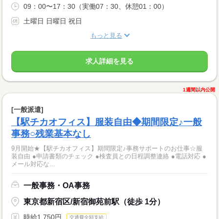
09：00〜17：30（実働07：30、休憩01：00）
土曜日 日曜日 祝日
もっと見る
求人詳細を見る
1週間以内公開
[一般派遣]
【駅チカオフィス】服装自由◆期間限定♪一般
事務○残業基本なし
9月開始★【駅チカオフィス】期間限定♪事務サポートのお仕事☆服
装自由 ●申請書類のチェック ●検査員との日程調整連絡 ●電話対応 ●
メール対応な...
一般事務・OA事務
東京都新宿区/新宿御苑前駅（徒歩 1分）
時給1,750円
交通費全額支給