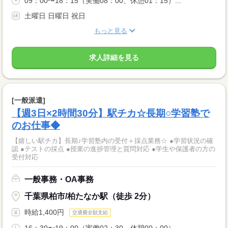
09：00〜18：15（実働08：00、休憩01：15）...
土曜日 日曜日 祝日
もっと見る
求人詳細を見る
[一般派遣]
【週3日×2時間30分】駅チカ☆長期○学習塾で
のお仕事◆
【嬉しい駅チカ】長期♪学習塾内の受付＋採点業務☆ ●学習状況の確
認 ●テストの採点 ●授業の進捗管理と質問対応 ●学生や保護者の方の
受付対応
一般事務・OA事務
千葉県柏市/柏たなか駅（徒歩 2分）
時給1,400円
交通費全額支給