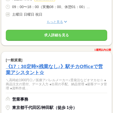
09：00〜18：00（実働08：00、休憩01：00）...
土曜日 日曜日 祝日
もっと見る
求人詳細を見る
1週間以内公開
[一般派遣]
《17：30定時×残業なし♪》駅チカOfficeで営
業アシスタント☆
＼高時給1900円◎／医療アパレルメーカー♪受発注などオマカセ☆ ●
商品注文の受付、データ入力 ●出荷の手配、納品管理 ●顧客データ管
理 ●資料作成...
営業事務
東京都千代田区/神田駅（徒歩 1分）