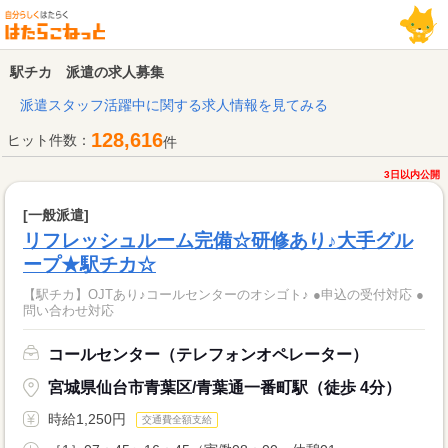
駅チカ 派遣の求人募集
派遣スタッフ活躍中に関する求人情報を見てみる
128,616
ヒット件数：
件
3日以内公開
[一般派遣]
リフレッシュルーム完備☆研修あり♪大手グル
ープ★駅チカ☆
【駅チカ】OJTあり♪コールセンターのオシゴト♪ ●申込の受付対応 ●
問い合わせ対応
コールセンター（テレフォンオペレーター）
宮城県仙台市青葉区/青葉通一番町駅（徒歩 4分）
時給1,250円
交通費全額支給