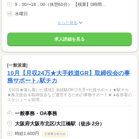
9：00〜18：00（休憩60分） 【残業】0時間...
水曜日
もっと見る
求人詳細を見る
[一般派遣]
10月【月収24万★大手鉄道GR】取締役会の事
務サポート♪駅チカ
【10月★落ち着いた環境】未経験OK◎大手×社員サポート★駅チカ
★株主総会＆取締役会など運営するための事務サポート★ ●各部署の
スケジュール管理...
一般事務・OA事務
大阪府大阪市北区/大江橋駅（徒歩 2分）
時給1,600円
交通費全額支給