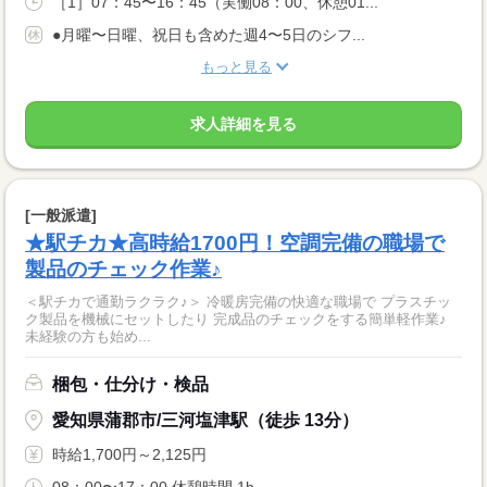
［1］07：45〜16：45（実働08：00、休憩01...
●月曜〜日曜、祝日も含めた週4〜5日のシフ...
もっと見る
求人詳細を見る
[一般派遣]
★駅チカ★高時給1700円！空調完備の職場で
製品のチェック作業♪
＜駅チカで通勤ラクラク♪＞ 冷暖房完備の快適な職場で プラスチッ
ク製品を機械にセットしたり 完成品のチェックをする簡単軽作業♪
未経験の方も始め...
梱包・仕分け・検品
愛知県蒲郡市/三河塩津駅（徒歩 13分）
時給1,700円～2,125円