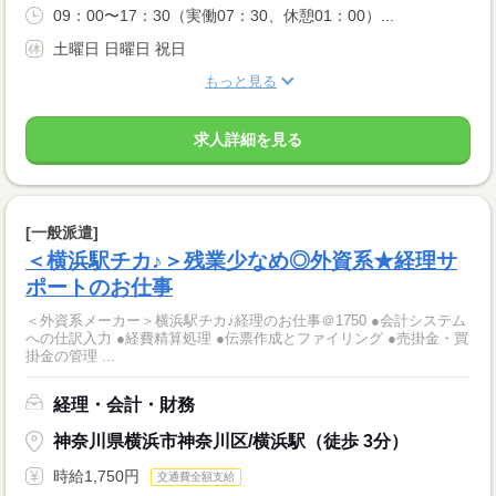
09：00〜17：30（実働07：30、休憩01：00）...
土曜日 日曜日 祝日
もっと見る
求人詳細を見る
[一般派遣]
＜横浜駅チカ♪＞残業少なめ◎外資系★経理サ
ポートのお仕事
＜外資系メーカー＞横浜駅チカ♪経理のお仕事＠1750 ●会計システム
への仕訳入力 ●経費精算処理 ●伝票作成とファイリング ●売掛金・買
掛金の管理 ...
経理・会計・財務
神奈川県横浜市神奈川区/横浜駅（徒歩 3分）
時給1,750円
交通費全額支給