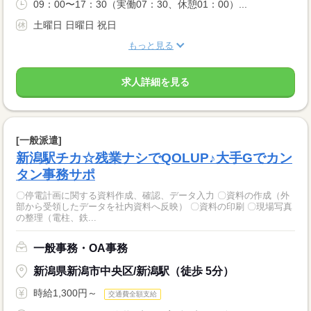
09：00〜17：30（実働07：30、休憩01：00）...
土曜日 日曜日 祝日
もっと見る
求人詳細を見る
[一般派遣]
新潟駅チカ☆残業ナシでQOLUP♪大手Gでカン
タン事務サポ
〇停電計画に関する資料作成、確認、データ入力 〇資料の作成（外
部から受領したデータを社内資料へ反映） 〇資料の印刷 〇現場写真
の整理（電柱、鉄...
一般事務・OA事務
新潟県新潟市中央区/新潟駅（徒歩 5分）
時給1,300円～
交通費全額支給