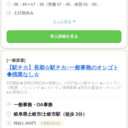
08：45〜17：30（実働 07：45、休憩 01：00...
土日祝休み
もっと見る
求人詳細を見る
[一般派遣]
【駅チカ】長期☆駅チカ○一般事務のオシゴト
◆残業なし☆
8月開始★定時17時15分×残業なし☆OJTあり♪駅チカ☆ ●レストラン
で配膳、バッシング ●レストラン清掃業務 ●翌月の宴会セッティング
●お客様の入...
一般事務・OA事務
岐阜県土岐市/土岐市駅（徒歩 3分）
時給1,400円
交通費全額支給