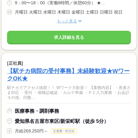
9：00〜18：00（実働8時間／休憩60分） ★...
月曜日 火曜日 水曜日 木曜日 金曜日 土曜日 日曜日 祝日
もっと見る
求人詳細を見る
[正社員]
【駅チカ病院の受付事務】未経験歓迎★Wワー
クOK★
駅チカでアクセス抜群！！ Wワーク大歓迎！ 【業務内容】 ・患者さ
ま対応 ・受付 ・保険証確認 ・カルテ準備 ・ＰＣ入力業務 ・お会計
その他、付随...
医療事務・調剤事務
愛知県名古屋市東区/新栄町駅（徒歩 5分）
月給269,250円～
交通費一部支給