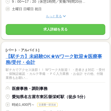
9：00〜17：20（休憩1時間／実働7時間20分...
土曜日 日曜日 祝日
もっと見る
求人詳細を見る
[パート・アルバイト]
【駅チカ】未経験OK★Wワーク歓迎★医療事
務/受付・会計
駅チカでアクセス抜群！！ Wワーク大歓迎！ ・患者さま対応 ・受付
・保険証確認 ・カルテ準備 ・ＰＣ入力業務 ・お会計 その他、付随
業務もお願い...
医療事務・調剤事務
愛知県名古屋市東区/新栄町駅（徒歩 5分）
時給1,400円～
交通費一部支給