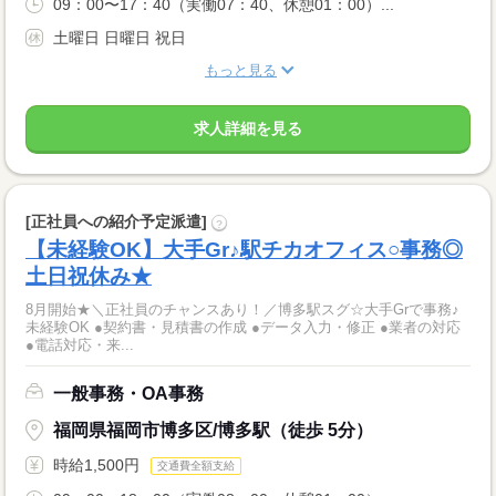
09：00〜17：40（実働07：40、休憩01：00）...
土曜日 日曜日 祝日
もっと見る
求人詳細を見る
[正社員への紹介予定派遣]
?
【未経験OK】大手Gr♪駅チカオフィス○事務◎
土日祝休み★
8月開始★＼正社員のチャンスあり！／博多駅スグ☆大手Grで事務♪
未経験OK ●契約書・見積書の作成 ●データ入力・修正 ●業者の対応
●電話対応・来...
一般事務・OA事務
福岡県福岡市博多区/博多駅（徒歩 5分）
時給1,500円
交通費全額支給