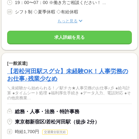
19：00〜07：00 ※働き方ご相談ください！ ...
シフト制 ◇夏季休暇 ◇有給休暇
もっと見る
求人詳細を見る
[一般派遣]
【若松河田駅スグ☆】未経験OK！人事労務の
お仕事♪残業少なめ
＼未経験から始められる！／駅チカ★人事労務のお仕事♪彡 ●給与計
算 ●タイムシート処理 ●福利厚生手続き ●データ入力、電話対応 ●そ
の他庶務業...
総務・人事・法務・特許事務
東京都新宿区/若松河田駅（徒歩 2分）
時給1,700円
交通費全額支給