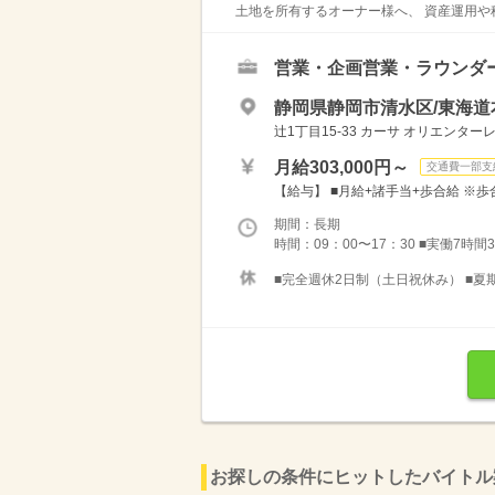
土地を所有するオーナー様へ、 資産運用や税
営業・企画営業・ラウンダ
静岡県静岡市清水区/東海道
辻1丁目15-33 カーサ オリエンターレ
月給303,000円～
交通費一部支
【給与】 ■月給+諸手当+歩合給 ※歩
期間：長期
時間：09：00〜17：30 ■実働7時間
■完全週休2日制（土日祝休み） ■夏期/
お探しの条件にヒットしたバイトル