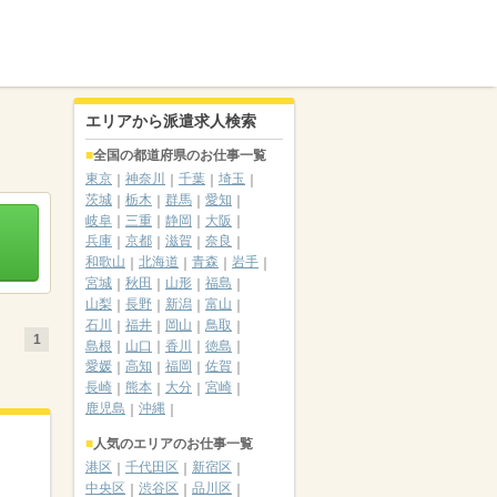
エリアから派遣求人検索
全国の都道府県のお仕事一覧
東京
神奈川
千葉
埼玉
茨城
栃木
群馬
愛知
岐阜
三重
静岡
大阪
兵庫
京都
滋賀
奈良
和歌山
北海道
青森
岩手
宮城
秋田
山形
福島
山梨
長野
新潟
富山
石川
福井
岡山
鳥取
1
島根
山口
香川
徳島
愛媛
高知
福岡
佐賀
長崎
熊本
大分
宮崎
鹿児島
沖縄
人気のエリアのお仕事一覧
港区
千代田区
新宿区
中央区
渋谷区
品川区