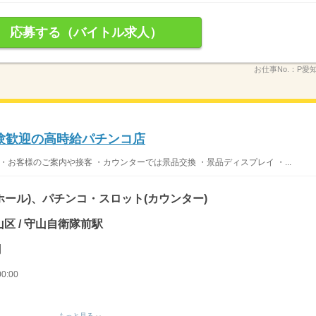
応募する（バイトル求人）
お仕事No.：
P愛
験歓迎の高時給パチンコ店
・お客様のご案内や接客 ・カウンターでは景品交換 ・景品ディスプレイ ・...
ホール)、パチンコ・スロット(カウンター)
区 / 守山自衛隊前駅
円
0:00
もっと見る