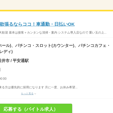
欲張るならココ！車通勤・日払いOK
歓迎 基本は接客＋カンタンな清掃・案内 システム導入店なので 重い玉の上...
ホール)、パチンコ・スロット(カウンター)、パチンコカフェ・
レディ)
井市 / 平安通駅
円
0:00
る方は優先的に採用になります 月に一度、お休み希望...
もっと見る
応募する（バイトル求人）