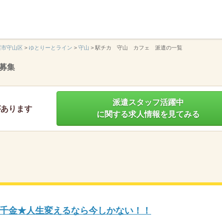
】
屋市守山区
>
ゆとりーとライン
>
守山
>
駅チカ 守山 カフェ 派遣の一覧
募集
派遣スタッフ活躍中
があります
に関する求人情報を見てみる
千金★人生変えるなら今しかない！！