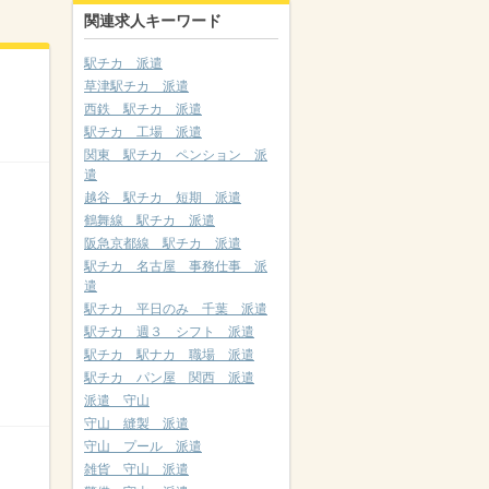
関連求人キーワード
駅チカ 派遣
草津駅チカ 派遣
西鉄 駅チカ 派遣
駅チカ 工場 派遣
関東 駅チカ ペンション 派
遣
越谷 駅チカ 短期 派遣
鶴舞線 駅チカ 派遣
阪急京都線 駅チカ 派遣
駅チカ 名古屋 事務仕事 派
遣
駅チカ 平日のみ 千葉 派遣
駅チカ 週３ シフト 派遣
駅チカ 駅ナカ 職場 派遣
駅チカ パン屋 関西 派遣
派遣 守山
守山 縫製 派遣
守山 プール 派遣
雑貨 守山 派遣