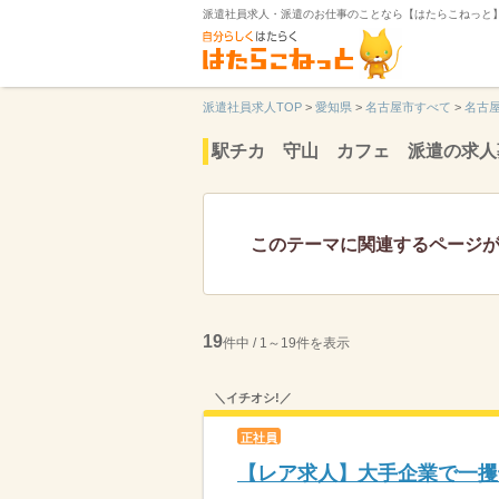
派遣社員求人・派遣のお仕事のことなら【はたらこねっと
派遣社員求人TOP
>
愛知県
>
名古屋市すべて
>
名古
駅チカ 守山 カフェ 派遣の求人
このテーマに関連するページ
19
件中 / 1～19件を表示
＼イチオシ!／
正社員
【レア求人】大手企業で一攫