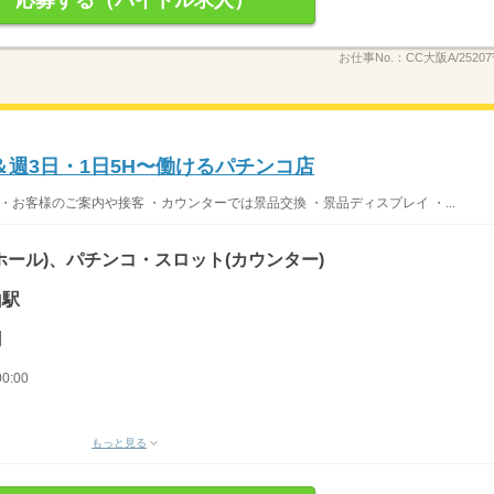
応募する（バイトル求人）
お仕事No.：
CC大阪A/2520
週3日・1日5H〜働けるパチンコ店
・お客様のご案内や接客 ・カウンターでは景品交換 ・景品ディスプレイ ・...
ホール)、パチンコ・スロット(カウンター)
山駅
円
0:00
もっと見る