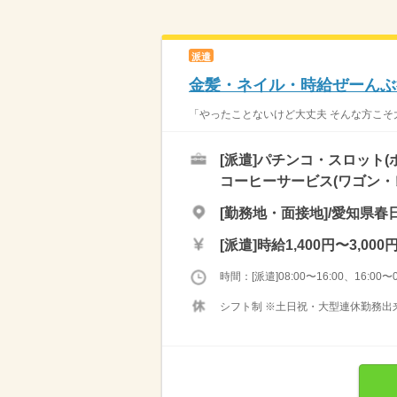
派遣
金髪・ネイル・時給ぜーんぶ
「やったことないけど大丈夫 そんな方こそ大
[派遣]
パチンコ・スロット(
コーヒーサービス(ワゴン・
[勤務地・面接地]/愛知県春日
[派遣]
時給1,400円〜3,000
時間：[派遣]08:00〜16:00、16:00〜0
シフト制 ※土日祝・大型連休勤務出来