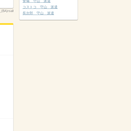
警備 守山 派遣
コストコ 守山 派遣
BA)rsall
長次郎 守山 派遣