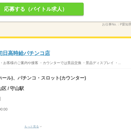
応募する（バイトル求人）
お仕事No.：
P愛知
初日高時給パチンコ店
・お客様のご案内や接客 ・カウンターでは景品交換 ・景品ディスプレイ ・...
ホール)、パチンコ・スロット(カウンター)
区 / 守山駅
円
0:00
もっと見る