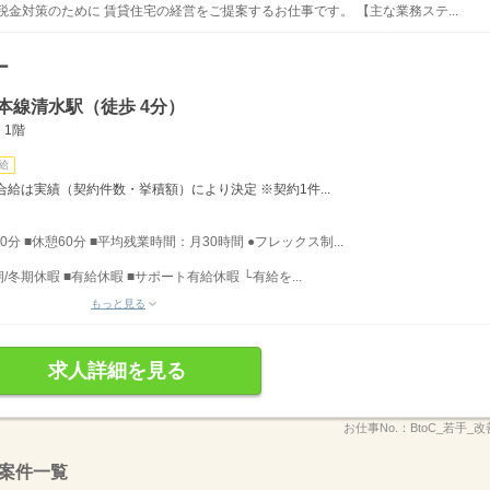
金対策のために 賃貸住宅の経営をご提案するお仕事です。 【主な業務ステ...
ー
本線清水駅（徒歩 4分）
 1階
給
合給は実績（契約件数・挙積額）により決定 ※契約1件...
30分 ■休憩60分 ■平均残業時間：月30時間 ●フレックス制...
冬期休暇 ■有給休暇 ■サポート有給休暇 └有給を...
もっと見る
求人詳細を見る
お仕事No.：
BtoC_若手_
案件一覧