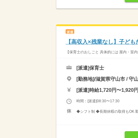
派遣
【高収入×残業なし】子ども
【保育士のおしごと 具体的には 屋内・室内
[派遣]
保育士
[勤務地]/滋賀県守山市 / 守
[派遣]
時給1,720円〜1,920
時間：[派遣]08:30〜17:30
◆シフト制 ◆長期休暇の取得もOK 