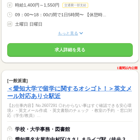
時給1,400円～1,550円
交通費一部支給
09：00〜18：00の間で1日5時間〜 【休憩時...
土曜日 日曜日
もっと見る
求人詳細を見る
1週間以内公開
[一般派遣]
＜愛知大学で留学に関するオシゴト！＞英文メ
ール対応あり☆駅近
【お仕事内容】No.2607291 ◎わからない事はすぐ確認できる安心環
境♪ ・英文メール作成 ・英文書類のチェック ・教室の予約 ・窓口対
応（学生/教員）...
学校・大学事務・図書館
愛知県名古屋市中村区/ささしまライブ駅（徒歩 3