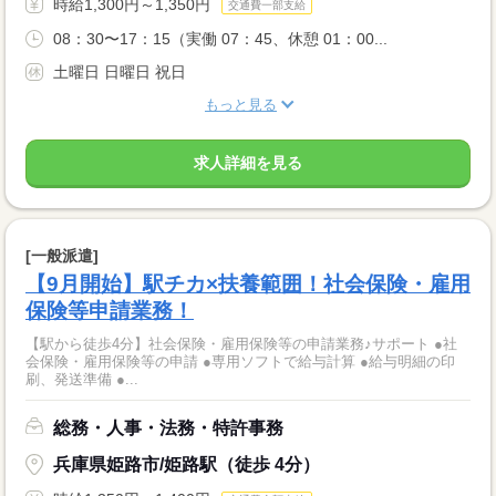
時給1,300円～1,350円
交通費一部支給
08：30〜17：15（実働 07：45、休憩 01：00...
土曜日 日曜日 祝日
もっと見る
求人詳細を見る
[一般派遣]
【9月開始】駅チカ×扶養範囲！社会保険・雇用
保険等申請業務！
【駅から徒歩4分】社会保険・雇用保険等の申請業務♪サポート ●社
会保険・雇用保険等の申請 ●専用ソフトで給与計算 ●給与明細の印
刷、発送準備 ●...
総務・人事・法務・特許事務
兵庫県姫路市/姫路駅（徒歩 4分）