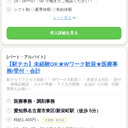
19：00〜07：00 ※働き方ご相談ください！ ...
シフト制 ◇夏季休暇 ◇有給休暇
もっと見る
求人詳細を見る
[パート・アルバイト]
【駅チカ】未経験OK★Wワーク歓迎★医療事
務/受付・会計
駅チカでアクセス抜群！！ Wワーク大歓迎！ ・患者さま対応 ・受付
・保険証確認 ・カルテ準備 ・ＰＣ入力業務 ・お会計 その他、付随
業務もお願い...
医療事務・調剤事務
愛知県名古屋市東区/新栄町駅（徒歩 5分）
時給1,400円～
交通費一部支給