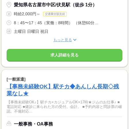
愛知県名古屋市中区/伏見駅（徒歩 1分）
時給2,000円～
交通費全額支給
8：45〜17：45（実働：8時間） （休憩60分...
土曜日 日曜日 祝日
もっと見る
求人詳細を見る
[一般派遣]
【事務未経験OK】駅チカ◆あんしん長期◇残
業なし★
【事務未経験OK♪】駅チカ×カジュアルOK×17時★ジムのお仕事♪ ■
電話対応 ■健診に来られた方の受付。会計。 ■予約内容と問診票の確
認。不備対応...
一般事務・OA事務