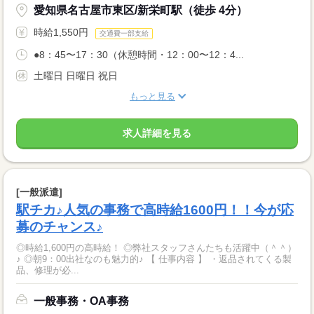
愛知県名古屋市東区/新栄町駅（徒歩 4分）
時給1,550円
交通費一部支給
●8：45〜17：30（休憩時間・12：00〜12：4...
土曜日 日曜日 祝日
もっと見る
求人詳細を見る
[一般派遣]
駅チカ♪人気の事務で高時給1600円！！今が応
募のチャンス♪
◎時給1,600円の高時給！ ◎弊社スタッフさんたちも活躍中（＾＾）
♪ ◎朝9：00出社なのも魅力的♪ 【 仕事内容 】 ・返品されてくる製
品、修理が必...
一般事務・OA事務