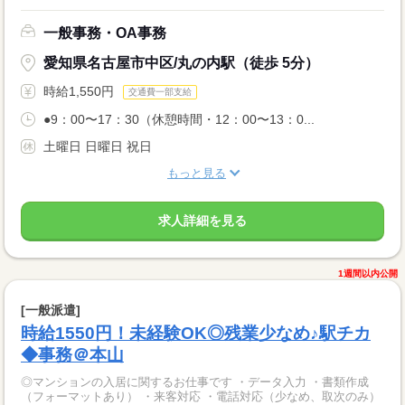
一般事務・OA事務
愛知県名古屋市中区/丸の内駅（徒歩 5分）
時給1,550円
交通費一部支給
●9：00〜17：30（休憩時間・12：00〜13：0...
土曜日 日曜日 祝日
もっと見る
求人詳細を見る
1週間以内公開
[一般派遣]
時給1550円！未経験OK◎残業少なめ♪駅チカ
◆事務＠本山
◎マンションの入居に関するお仕事です ・データ入力 ・書類作成
（フォーマットあり） ・来客対応 ・電話対応（少なめ、取次のみ）