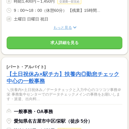
時給1,400円～1,450円
交通費一部支給
9：00〜18：00（休憩60分） 【残業】15時間...
土曜日 日曜日 祝日
もっと見る
求人詳細を見る
[パート・アルバイト]
【土日祝休み×駅チカ】扶養内◎勤怠チェック
中心の一般事務
＼扶養内×土日祝休み／データチェックと入力中心のコツコツ事務＠
栄 事務集中センターでのデータチェックメインの事務をお願いしま
す・派遣、出向料...
一般事務・OA事務
愛知県名古屋市中区/栄駅（徒歩 5分）