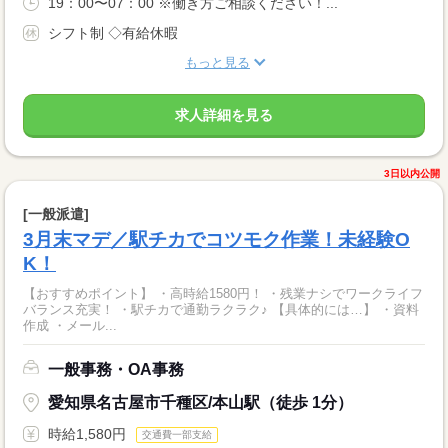
19：00〜07：00 ※働き方ご相談ください！...
シフト制 ◇有給休暇
もっと見る
求人詳細を見る
3日以内公開
[一般派遣]
3月末マデ／駅チカでコツモク作業！未経験O
K！
【おすすめポイント】 ・高時給1580円！ ・残業ナシでワークライフ
バランス充実！ ・駅チカで通勤ラクラク♪ 【具体的には…】 ・資料
作成 ・メール...
一般事務・OA事務
愛知県名古屋市千種区/本山駅（徒歩 1分）
時給1,580円
交通費一部支給