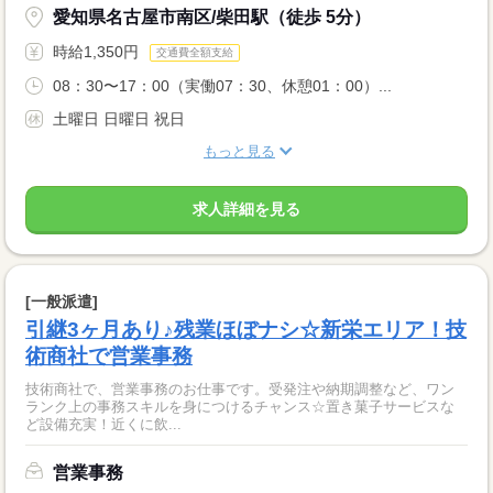
愛知県名古屋市南区/柴田駅（徒歩 5分）
時給1,350円
交通費全額支給
08：30〜17：00（実働07：30、休憩01：00）...
土曜日 日曜日 祝日
もっと見る
求人詳細を見る
[一般派遣]
引継3ヶ月あり♪残業ほぼナシ☆新栄エリア！技
術商社で営業事務
技術商社で、営業事務のお仕事です。受発注や納期調整など、ワン
ランク上の事務スキルを身につけるチャンス☆置き菓子サービスな
ど設備充実！近くに飲...
営業事務