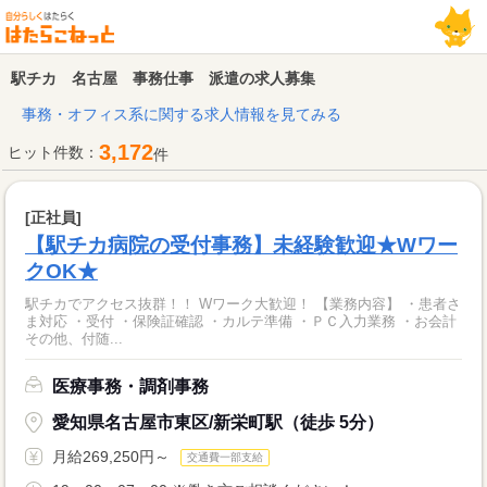
駅チカ 名古屋 事務仕事 派遣の求人募集
事務・オフィス系に関する求人情報を見てみる
3,172
ヒット件数：
件
[正社員]
【駅チカ病院の受付事務】未経験歓迎★Wワー
クOK★
駅チカでアクセス抜群！！ Wワーク大歓迎！ 【業務内容】 ・患者さ
ま対応 ・受付 ・保険証確認 ・カルテ準備 ・ＰＣ入力業務 ・お会計
その他、付随...
医療事務・調剤事務
愛知県名古屋市東区/新栄町駅（徒歩 5分）
月給269,250円～
交通費一部支給