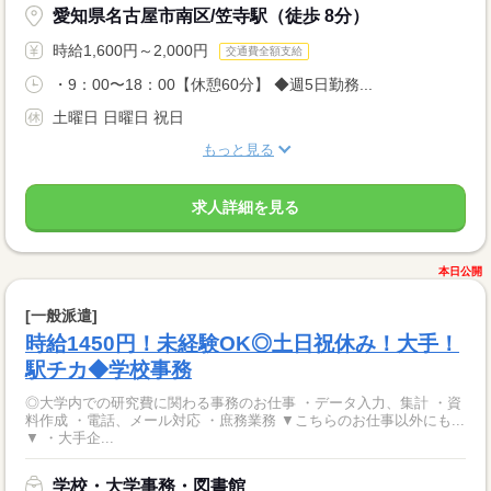
愛知県名古屋市南区/笠寺駅（徒歩 8分）
時給1,600円～2,000円
交通費全額支給
・9：00〜18：00【休憩60分】 ◆週5日勤務...
土曜日 日曜日 祝日
もっと見る
求人詳細を見る
本日公開
[一般派遣]
時給1450円！未経験OK◎土日祝休み！大手！
駅チカ◆学校事務
◎大学内での研究費に関わる事務のお仕事 ・データ入力、集計 ・資
料作成 ・電話、メール対応 ・庶務業務 ▼こちらのお仕事以外にも...
▼ ・大手企...
学校・大学事務・図書館