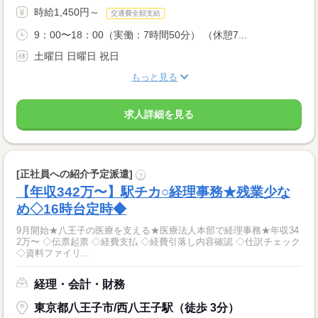
時給1,450円～
交通費全額支給
9：00〜18：00（実働：7時間50分） （休憩7...
土曜日 日曜日 祝日
もっと見る
求人詳細を見る
[正社員への紹介予定派遣]
?
【年収342万〜】駅チカ○経理事務★残業少な
め◇16時台定時◆
9月開始★八王子の医療を支える★医療法人本部で経理事務★年収34
2万〜 ◇伝票起票 ◇経費支払 ◇経費引落し内容確認 ◇仕訳チェック
◇資料ファイリ...
経理・会計・財務
東京都八王子市/西八王子駅（徒歩 3分）