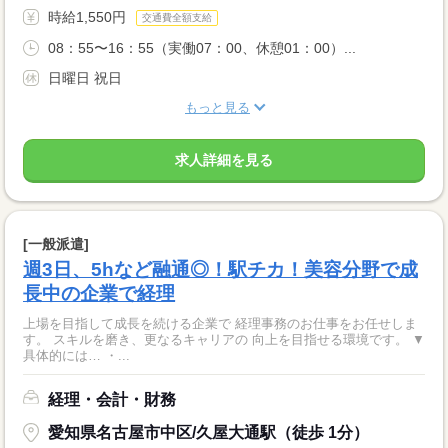
時給1,550円
交通費全額支給
08：55〜16：55（実働07：00、休憩01：00）...
日曜日 祝日
もっと見る
求人詳細を見る
[一般派遣]
週3日、5hなど融通◎！駅チカ！美容分野で成
長中の企業で経理
上場を目指して成長を続ける企業で 経理事務のお仕事をお任せしま
す。 スキルを磨き、更なるキャリアの 向上を目指せる環境です。 ▼
具体的には… ・...
経理・会計・財務
愛知県名古屋市中区/久屋大通駅（徒歩 1分）