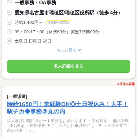
一般事務・OA事務
愛知県名古屋市瑞穂区/瑞穂区役所駅（徒歩 4分）
時給1,400円～
交通費一部支給
09：00-17：00（休憩60分）実働7時間00分 ...
土曜日 日曜日 祝日
もっと見る
求人詳細を見る
3日以内公開
[一般派遣]
時給1650円！未経験OK◎土日祝休み！大手！
駅チカ◆事務＠丸の内
◎人事採用部にサポート業務をお願いします ・受付対応 ・備品管理
・PC設定 ・庶務業務 ▼こちらのお仕事以外にも...▼ ・大手企業で
のお仕事 ・人...