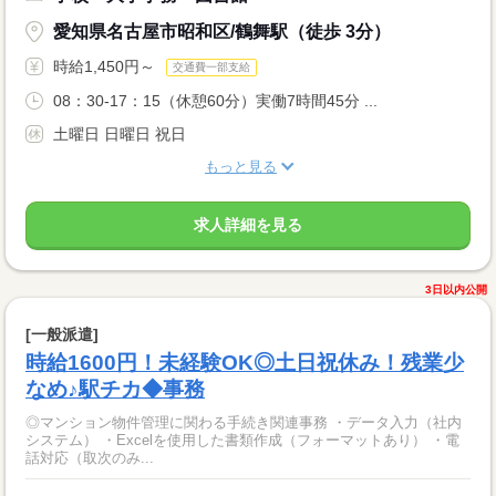
愛知県名古屋市昭和区/鶴舞駅（徒歩 3分）
時給1,450円～
交通費一部支給
08：30-17：15（休憩60分）実働7時間45分 ...
土曜日 日曜日 祝日
もっと見る
求人詳細を見る
3日以内公開
[一般派遣]
時給1600円！未経験OK◎土日祝休み！残業少
なめ♪駅チカ◆事務
◎マンション物件管理に関わる手続き関連事務 ・データ入力（社内
システム） ・Excelを使用した書類作成（フォーマットあり） ・電
話対応（取次のみ...