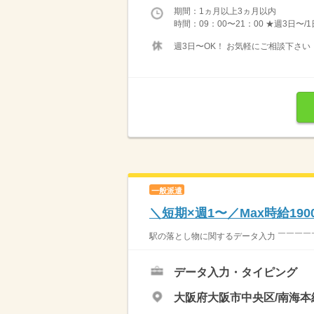
期間：1ヵ月以上3ヵ月以内
時間：09：00〜21：00 ★週3日〜/
週3日〜OK！ お気軽にご相談下さい
一般派遣
＼短期×週1〜／Max時給1
駅の落とし物に関するデータ入力 ￣￣￣￣￣￣
データ入力・タイピング
大阪府大阪市中央区/南海本