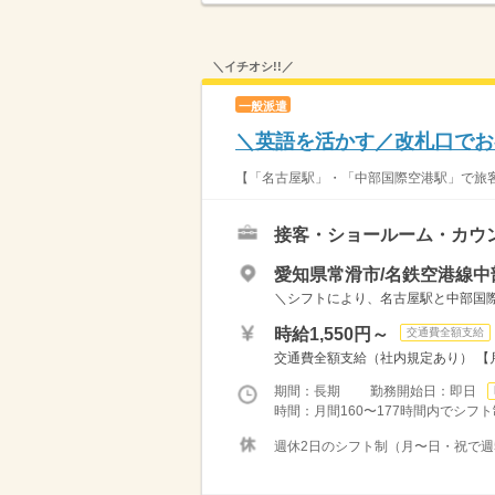
＼イチオシ!!／
一般派遣
＼英語を活かす／改札口でお
【「名古屋駅」・「中部国際空港駅」で旅客
接客・ショールーム・カウ
愛知県常滑市/名鉄空港線中
＼シフトにより、名古屋駅と中部国際
時給1,550円～
交通費全額支給
交通費全額支給（社内規定あり） 【月収例
期間：長期 勤務開始日：即日
時間：月間160〜177時間内でシフ
週休2日のシフト制（月〜日・祝で週5