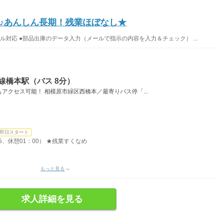
♪あんしん長期！残業ほぼなし★
ール対応 ●部品出庫のデータ入力（メールで指示の内容を入力＆チェック） ...
線橋本駅（バス 8分）
アクセス可能！ 相模原市緑区西橋本／最寄りバス停「...
即日スタート
45、休憩01：00） ★残業すくなめ
もっと見る
求人詳細を見る