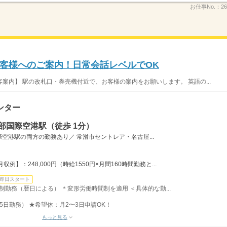
お仕事No.：
26
客様へのご案内！日常会話レベルでOK
案内】 駅の改札口・券売機付近で、お客様の案内をお願いします。 英語の...
ンター
部国際空港駅（徒歩 1分）
空港駅の両方の勤務あり／ 常滑市セントレア・名古屋...
】：248,000円（時給1550円×月間160時間勤務と...
即日スタート
ト制勤務（暦日による） ＊変形労働時間制を適用 ＜具体的な勤...
日勤務） ★希望休：月2〜3日申請OK！
もっと見る