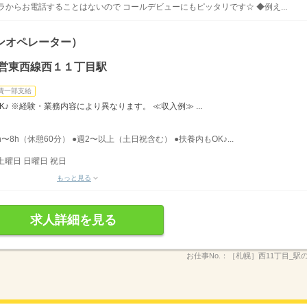
からお電話することはないので コールデビューにもピッタリです☆ ◆例え...
ンオペレーター）
市営東西線西１１丁目駅
費一部支給
♪ ※経験・業務内容により異なります。 ≪収入例≫ ...
〜8h（休憩60分） ●週2〜以上（土日祝含む） ●扶養内もOK♪...
土曜日 日曜日 祝日
もっと見る
求人詳細を見る
お仕事No.：
［札幌］西11丁目_駅