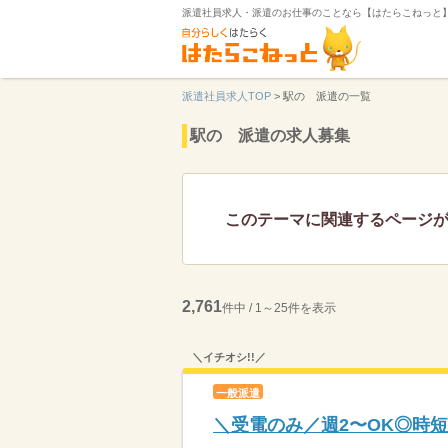
派遣社員求人・派遣のお仕事のことなら【はたらこねっと
派遣社員求人TOP
>
駅の 派遣の一覧
駅の 派遣の求人募集
このテーマに関連するページ
2,761
件中 / 1～25件を表示
＼イチオシ!!／
一般派遣
＼受電のみ／週2〜OK◎時