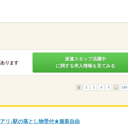
】
派遣スタッフ活躍中
があります
に関する求人情報を見てみる
1
2
3
4
5
…
100
短アリ♪駅の落とし物受付★服装自由