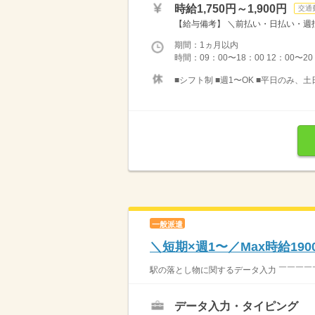
時給1,750円～1,900円
交通
【給与備考】 ＼前払い・日払い・週払
期間：1ヵ月以内
時間：09：00〜18：00 12：00〜20
■シフト制 ■週1〜OK ■平日のみ、土
一般派遣
＼短期×週1〜／Max時給1
駅の落とし物に関するデータ入力 ￣￣￣￣￣￣
データ入力・タイピング