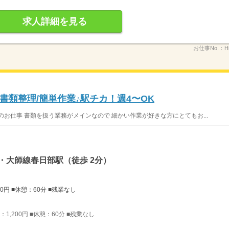
求人詳細を見る
お仕事No.：
H
類整理/簡単作業♪駅チカ！週4〜OK
お仕事 書類を扱う業務がメインなので 細かい作業が好きな方にとてもお...
・大師線春日部駅（徒歩 2分）
00円 ■休憩：60分 ■残業なし
：1,200円 ■休憩：60分 ■残業なし