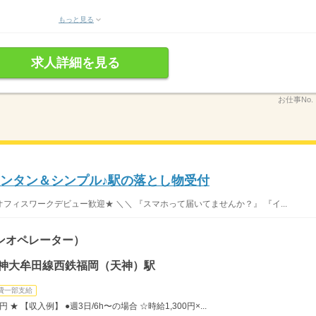
もっと見る
求人詳細を見る
お仕事No.
カンタン＆シンプル♪駅の落とし物受付
ィスワークデビュー歓迎★ ＼＼ 『スマホって届いてませんか？』 『イ...
ンオペレーター）
天神大牟田線西鉄福岡（天神）駅
費一部支給
円 ★ 【収入例】 ●週3日/6h〜の場合 ☆時給1,300円×...