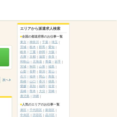
エリアから派遣求人検索
全国の都道府県のお仕事一覧
東京
神奈川
千葉
埼玉
茨城
栃木
群馬
愛知
岐阜
三重
静岡
大阪
兵庫
京都
滋賀
奈良
和歌山
北海道
青森
岩手
宮城
秋田
山形
福島
山梨
長野
新潟
富山
石川
福井
岡山
鳥取
次へ
島根
山口
香川
徳島
愛媛
高知
福岡
佐賀
長崎
熊本
大分
宮崎
鹿児島
沖縄
人気のエリアのお仕事一覧
港区
千代田区
新宿区
中央区
渋谷区
品川区