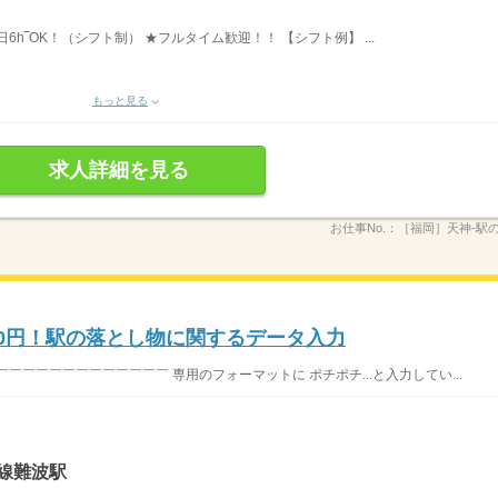
1日6h‾OK！（シフト制） ★フルタイム歓迎！！ 【シフト例】 ...
もっと見る
求人詳細を見る
お仕事No.：
［福岡］天神-駅
900円！駅の落とし物に関するデータ入力
￣￣￣￣￣￣￣￣￣￣￣ 専用のフォーマットに ポチポチ...と入力してい...
線難波駅