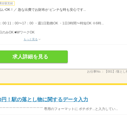
費全額支給
いOK！／ 急な出費でお財布が ピンチな時も安心です...
：00 11：00〜17：00 ・週1日勤務OK ・1日3時間〜時短OK ※6時...
日のみOK ■WワークOK
もっと見る
求人詳細を見る
お仕事No.：
【001】/落と
900円！駅の落とし物に関するデータ入力
￣￣￣￣￣￣￣￣￣￣￣ 専用のフォーマットに ポチポチ...と入力してい...