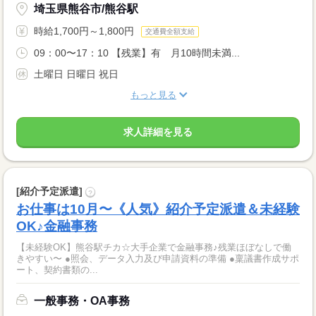
埼玉県熊谷市/熊谷駅
時給1,700円～1,800円
交通費全額支給
09：00〜17：10 【残業】有 月10時間未満...
土曜日 日曜日 祝日
もっと見る
求人詳細を見る
[紹介予定派遣]
?
お仕事は10月〜《人気》紹介予定派遣＆未経験
OK♪金融事務
【未経験OK】熊谷駅チカ☆大手企業で金融事務♪残業ほぼなしで働
きやすい〜 ●照会、データ入力及び申請資料の準備 ●稟議書作成サポ
ート、契約書類の...
一般事務・OA事務