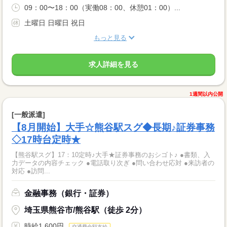
09：00〜18：00（実働08：00、休憩01：00）...
土曜日 日曜日 祝日
もっと見る
求人詳細を見る
1週間以内公開
[一般派遣]
【8月開始】大手☆熊谷駅スグ◆長期♪証券事務
◇17時台定時★
【熊谷駅スグ】17：10定時♪大手★証券事務のおシゴト♪ ●書類、入
力データの内容チェック ●電話取り次ぎ ●問い合わせ応対 ●来訪者の
対応 ●訪問...
金融事務（銀行・証券）
埼玉県熊谷市/熊谷駅（徒歩 2分）
時給1,600円
交通費全額支給