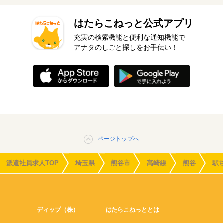
はたらこねっと公式アプリ
充実の検索機能と便利な通知機能で
アナタのしごと探しをお手伝い！
ページトップへ
派遣社員求人TOP
埼玉県
熊谷市
高崎線
熊谷
駅
ディップ（株）
はたらこねっととは