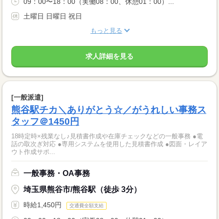
09：00〜18：00（実働08：00、休憩01：00）...
土曜日 日曜日 祝日
もっと見る
求人詳細を見る
[一般派遣]
熊谷駅チカ＼ありがとう☆／がうれしい事務ス
タッフ＠1450円
18時定時×残業なし♪見積書作成や在庫チェックなどの一般事務 ●電
話の取次ぎ対応 ●専用システムを使用した見積書作成 ●図面・レイア
ウト作成サポ...
一般事務・OA事務
埼玉県熊谷市/熊谷駅（徒歩 3分）
時給1,450円
交通費全額支給