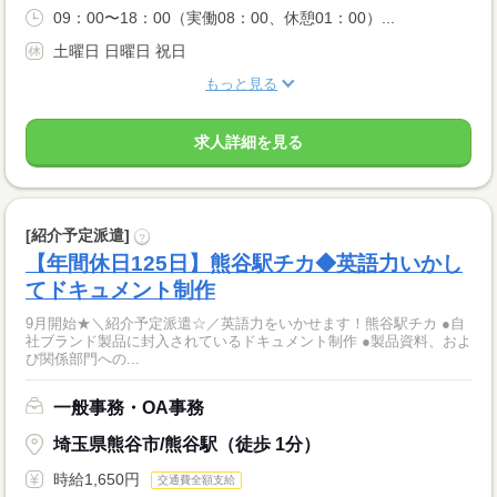
09：00〜18：00（実働08：00、休憩01：00）...
土曜日 日曜日 祝日
もっと見る
求人詳細を見る
[紹介予定派遣]
?
【年間休日125日】熊谷駅チカ◆英語力いかし
てドキュメント制作
9月開始★＼紹介予定派遣☆／英語力をいかせます！熊谷駅チカ ●自
社ブランド製品に封入されているドキュメント制作 ●製品資料、およ
び関係部門への...
一般事務・OA事務
埼玉県熊谷市/熊谷駅（徒歩 1分）
時給1,650円
交通費全額支給