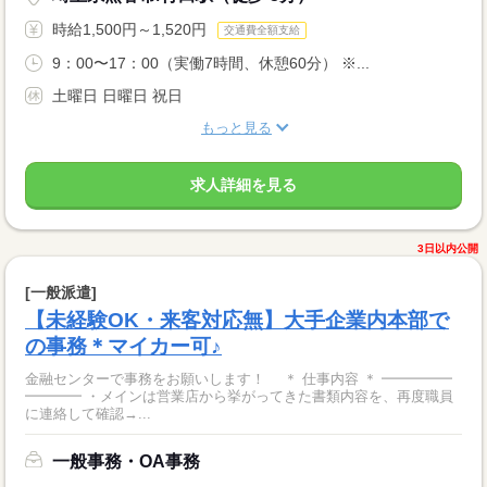
時給1,500円～1,520円
交通費全額支給
9：00〜17：00（実働7時間、休憩60分） ※...
土曜日 日曜日 祝日
もっと見る
求人詳細を見る
3日以内公開
[一般派遣]
【未経験OK・来客対応無】大手企業内本部で
の事務＊マイカー可♪
金融センターで事務をお願いします！ ＊ 仕事内容 ＊ ━━━━━
━━━━ ・メインは営業店から挙がってきた書類内容を、再度職員
に連絡して確認→...
一般事務・OA事務