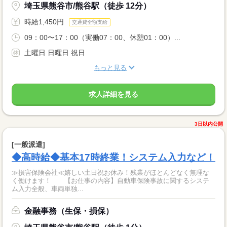
埼玉県熊谷市/熊谷駅（徒歩 12分）
時給1,450円
交通費全額支給
09：00〜17：00（実働07：00、休憩01：00）...
土曜日 日曜日 祝日
もっと見る
求人詳細を見る
3日以内公開
[一般派遣]
◆高時給◆基本17時終業！システム入力など！
≫損害保険会社≪嬉しい土日祝お休み！残業がほとんどなく無理な
く働けます！ 【お仕事の内容】自動車保険事故に関するシステ
ム入力全般、車両単独...
金融事務（生保・損保）