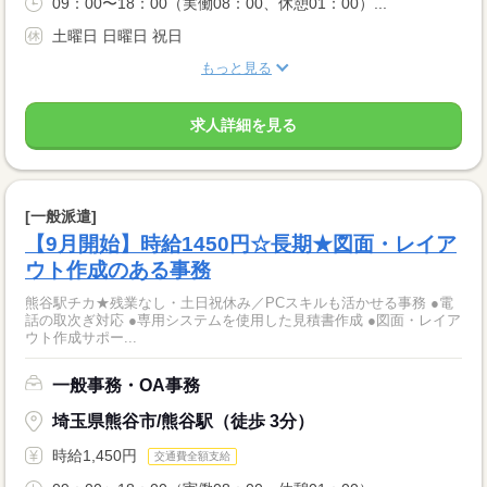
09：00〜18：00（実働08：00、休憩01：00）...
土曜日 日曜日 祝日
もっと見る
求人詳細を見る
[一般派遣]
【9月開始】時給1450円☆長期★図面・レイア
ウト作成のある事務
熊谷駅チカ★残業なし・土日祝休み／PCスキルも活かせる事務 ●電
話の取次ぎ対応 ●専用システムを使用した見積書作成 ●図面・レイア
ウト作成サポー...
一般事務・OA事務
埼玉県熊谷市/熊谷駅（徒歩 3分）
時給1,450円
交通費全額支給