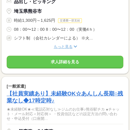
品出し・ピッキング
埼玉県熊谷市
時給1,300円～1,625円
交通費一部支給
08：00〜12：00 8：00〜12：00（実働4ｈ）
シフト制 （会社カレンダーによる） ※火...
もっと見る
求人詳細を見る
[一般派遣]
【社員実績あり】未経験OK☆あんしん長期○残
業なし◆17時定時♪
★未経験OK★≪電話応対なし≫ジムのお仕事♪熊谷駅チカ ●チャッ
ト・メール対応＜対応例＞ ・投資信託などの設定方法の問い合わ
せ・申込受付（口座開...