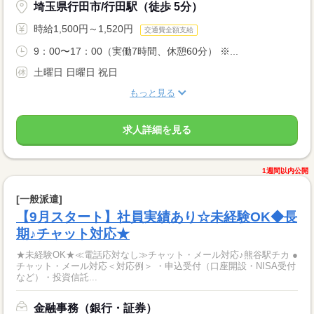
埼玉県行田市/行田駅（徒歩 5分）
時給1,500円～1,520円
交通費全額支給
9：00〜17：00（実働7時間、休憩60分） ※...
土曜日 日曜日 祝日
もっと見る
求人詳細を見る
1週間以内公開
[一般派遣]
【9月スタート】社員実績あり☆未経験OK◆長
期♪チャット対応★
★未経験OK★≪電話応対なし≫チャット・メール対応♪熊谷駅チカ ●
チャット・メール対応＜対応例＞ ・申込受付（口座開設・NISA受付
など）・投資信託...
金融事務（銀行・証券）