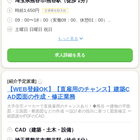
埼玉県熊谷市/熊谷駅（徒歩 1分）
時給1,650円
交通費全額支給
09：00〜18：00（実働08：00、休憩01：00）...
土曜日 日曜日 祝日
もっと見る
求人詳細を見る
[紹介予定派遣]
?
【WEB登録OK】【直雇用のチャンス】建築C
AD図面の作成・修正業務
大手住宅メーカーで直接雇用のチャンスあり！◆熊谷 ー建物の平面
図・立面図・断面図などの作成 ー設計者の指示に基づく図面修正 ー
紙図面やPDFのCAD...
CAD（建築・土木・設備）