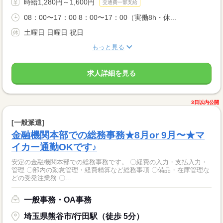
時給1,280円～1,600円
交通費一部支給
08：00〜17：00 8：00〜17：00（実働8h・休...
土曜日 日曜日 祝日
もっと見る
求人詳細を見る
3日以内公開
[一般派遣]
金融機関本部での総務事務★8月or 9月〜★マ
イカー通勤OKです♪
安定の金融機関本部での総務事務です。 〇経費の入力・支払入力・
管理 〇部内の勤怠管理・経費精算など総務事項 〇備品・在庫管理な
どの受発注業務 〇...
一般事務・OA事務
埼玉県熊谷市/行田駅（徒歩 5分）