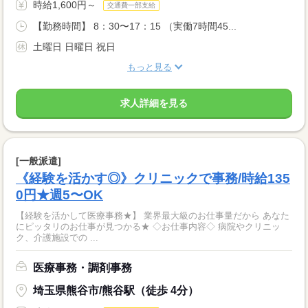
時給1,600円～
交通費一部支給
【勤務時間】 8：30〜17：15 （実働7時間45...
土曜日 日曜日 祝日
もっと見る
求人詳細を見る
[一般派遣]
《経験を活かす◎》クリニックで事務/時給135
0円★週5〜OK
【経験を活かして医療事務★】 業界最大級のお仕事量だから あなた
にピッタリのお仕事が見つかる★ ◇お仕事内容◇ 病院やクリニッ
ク、介護施設での ...
医療事務・調剤事務
埼玉県熊谷市/熊谷駅（徒歩 4分）