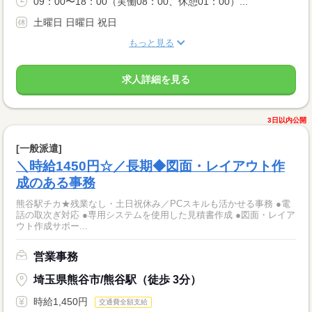
09：00〜18：00（実働08：00、休憩01：00）...
土曜日 日曜日 祝日
もっと見る
求人詳細を見る
3日以内公開
[一般派遣]
＼時給1450円☆／長期◆図面・レイアウト作
成のある事務
熊谷駅チカ★残業なし・土日祝休み／PCスキルも活かせる事務 ●電
話の取次ぎ対応 ●専用システムを使用した見積書作成 ●図面・レイア
ウト作成サポー...
営業事務
埼玉県熊谷市/熊谷駅（徒歩 3分）
時給1,450円
交通費全額支給