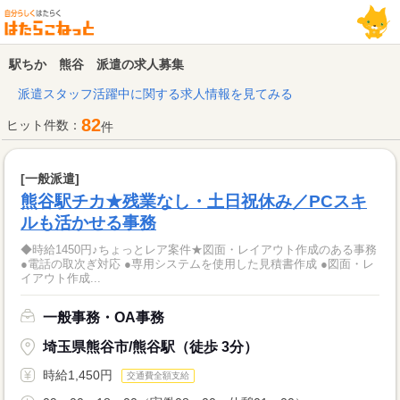
駅ちか 熊谷 派遣の求人募集
派遣スタッフ活躍中に関する求人情報を見てみる
82
ヒット件数：
件
[一般派遣]
熊谷駅チカ★残業なし・土日祝休み／PCスキ
ルも活かせる事務
◆時給1450円♪ちょっとレア案件★図面・レイアウト作成のある事務
●電話の取次ぎ対応 ●専用システムを使用した見積書作成 ●図面・レ
イアウト作成...
一般事務・OA事務
埼玉県熊谷市/熊谷駅（徒歩 3分）
時給1,450円
交通費全額支給