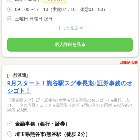
09：00〜17：10（実働07：10、休憩01：00）...
土曜日 日曜日 祝日
もっと見る
求人詳細を見る
3日以内公開
[一般派遣]
9月スタート！熊谷駅スグ◆長期♪証券事務のオ
シゴト！
【熊谷駅スグ】17：10定時♪大手★証券事務のおシゴト♪ ●書類、入
力データの内容チェック ●電話取り次ぎ ●問い合わせ応対 ●来訪者の
対応 ●訪問...
金融事務（銀行・証券）
埼玉県熊谷市/熊谷駅（徒歩 2分）