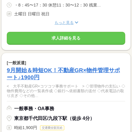
・8：45〜17：30 休憩11：30〜12：30 残業...
土曜日 日曜日 祝日
もっと見る
求人詳細を見る
[一般派遣]
9月開始＆時短OK！不動産GR×物件管理サポ
ート♪1900円
< 大手不動産GR×コツコツ事務サポート > ◇管理物件の支払い ◇
物件費用などの一覧表作成 ◇銀行へ依頼書類の送付 ◇代表電話の取
り次ぎ ◇その他...
一般事務・OA事務
東京都千代田区/九段下駅（徒歩 4分）
時給1,900円
交通費全額支給