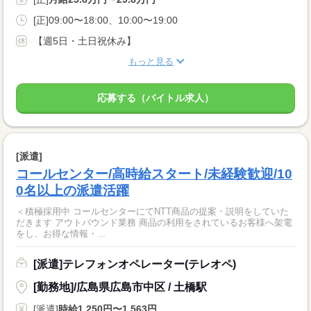
[正]09:00〜18:00、10:00〜19:00
【週5日・土日祝休み】
もっと見る
応募する（バイトル求人）
[派遣]
コールセンター/高時給スタート/未経験歓迎/10
0名以上の派遣活躍
＜積極採用中 コールセンターにてNTT商品の提案・説明をしていた
だきます アウトバウンド業務 商品の利用をされているお客様へ架電
をし、お得な情報・...
[派遣]テレフォンオペレーター(テレオペ)
[勤務地]/広島県広島市中区 / 土橋駅
[派遣]
時給1,250円〜1,563円