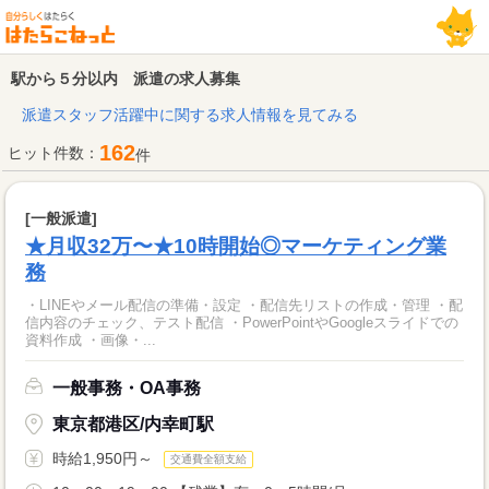
駅から５分以内 派遣の求人募集
派遣スタッフ活躍中に関する求人情報を見てみる
162
ヒット件数：
件
[一般派遣]
★月収32万〜★10時開始◎マーケティング業
務
・LINEやメール配信の準備・設定 ・配信先リストの作成・管理 ・配
信内容のチェック、テスト配信 ・PowerPointやGoogleスライドでの
資料作成 ・画像・...
一般事務・OA事務
東京都港区/内幸町駅
時給1,950円～
交通費全額支給