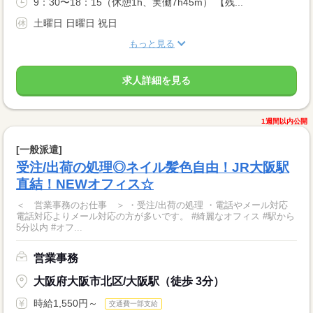
9：30〜18：15（休憩1h、実働7h45m） 【残...
土曜日 日曜日 祝日
もっと見る
求人詳細を見る
1週間以内公開
[一般派遣]
受注/出荷の処理◎ネイル髪色自由！JR大阪駅
直結！NEWオフィス☆
＜ 営業事務のお仕事 ＞ ・受注/出荷の処理 ・電話やメール対応
電話対応よりメール対応の方が多いです。 #綺麗なオフィス #駅から
5分以内 #オフ...
営業事務
大阪府大阪市北区/大阪駅（徒歩 3分）
時給1,550円～
交通費一部支給