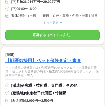
[正]
月給26.016万円〜29.022万円
[正]09:00〜18:00
週休2日制（土日）・祝日・ＧＷ・夏季・冬季・年間125日
もっと見る
応募する（バイトル求人）
[派遣]
【獣医師採用】ペット保険査定・審査
ペット診療の診断書および診察内容のチェック＆ペット保険査定業
務 ・提出された診断書の病名・検査内容や診療内容のチェック ・保
険金支払査定（加入...
[派遣]研究職・技術職、専門職、その他
[勤務地]/東京都千代田区 / 竹橋駅
[派遣]
時給2,000円〜2,500円