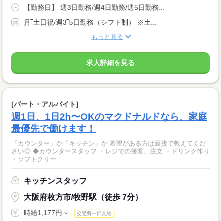
【勤務日】 週3日勤務/週4日勤務/週5日勤務...
月‾土日祝/週3‾5日勤務（シフト制） ※土...
もっと見る
求人詳細を見る
[パート・アルバイト]
週1日、1日2h〜OKのマクドナルドなら、家庭
最優先で働けます！
「カウンター」か「キッチン」か 希望がある方は面接で教えてくだ
さい◎ ◆カウンタースタッフ ・レジでの接客、注文 ・ドリンク作り
・ソフトクリー...
キッチンスタッフ
大阪府枚方市/牧野駅（徒歩 7分）
時給1,177円～
交通費一部支給