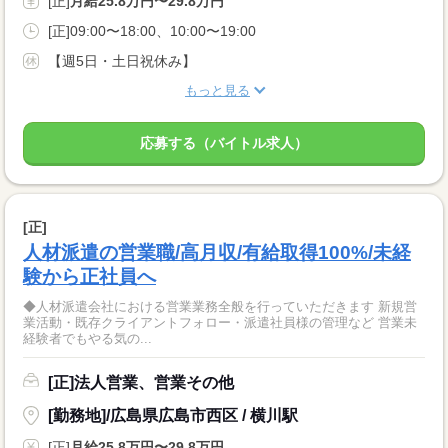
[正]
月給25.8万円〜29.8万円
[正]09:00〜18:00、10:00〜19:00
【週5日・土日祝休み】
もっと見る
応募する（バイトル求人）
[正]
人材派遣の営業職/高月収/有給取得100%/未経
験から正社員へ
◆人材派遣会社における営業業務全般を行っていただきます 新規営
業活動・既存クライアントフォロー・派遣社員様の管理など 営業未
経験者でもやる気の...
[正]法人営業、営業その他
[勤務地]/広島県広島市西区 / 横川駅
[正]
月給25.8万円〜29.8万円