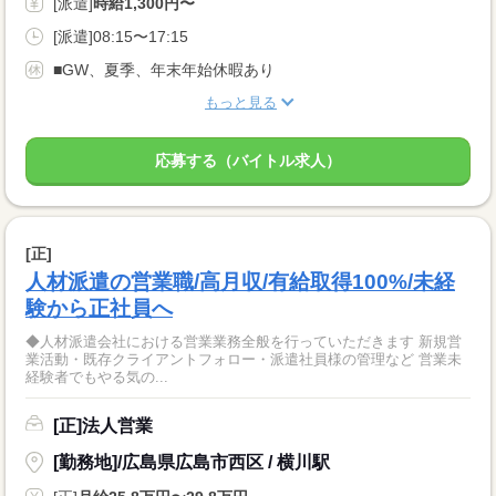
[派遣]
時給1,300円〜
[派遣]08:15〜17:15
■GW、夏季、年末年始休暇あり
もっと見る
応募する（バイトル求人）
[正]
人材派遣の営業職/高月収/有給取得100%/未経
験から正社員へ
◆人材派遣会社における営業業務全般を行っていただきます 新規営
業活動・既存クライアントフォロー・派遣社員様の管理など 営業未
経験者でもやる気の...
[正]法人営業
[勤務地]/広島県広島市西区 / 横川駅