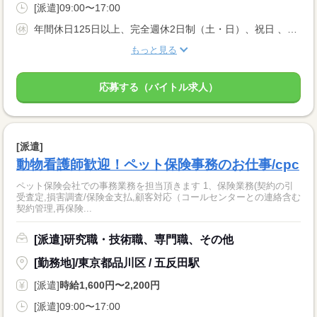
[派遣]09:00〜17:00
年間休日125日以上、完全週休2日制（土・日）、祝日 、年末年始休暇、有休休暇
もっと見る
応募する（バイトル求人）
[派遣]
動物看護師歓迎！ペット保険事務のお仕事/cpc
ペット保険会社での事務業務を担当頂きます 1、保険業務(契約の引
受査定,損害調査/保険金支払,顧客対応（コールセンターとの連絡含む
契約管理,再保険...
[派遣]研究職・技術職、専門職、その他
[勤務地]/東京都品川区 / 五反田駅
[派遣]
時給1,600円〜2,200円
[派遣]09:00〜17:00