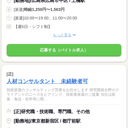
[勤務地]/広島県広島市中区 / 土橋駅
[派遣]
時給1,250円〜1,563円
[派遣]10:00〜19:00、11:00〜20:00
【週5日・シフト制】
もっと見る
応募する（バイトル求人）
[正]
人材コンサルタント 未経験者可
技術派遣のコンサルティング営業をお任せします 研究開発分野のク
ライアントのニーズをヒアリング、技術者派遣のご提案 当社は医
薬・食品・化学等に関...
[正]研究職・技術職、専門職、その他
[勤務地]/東京都新宿区 / 都庁前駅