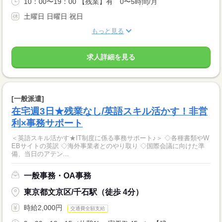
10：00〜19：00 【残業】有 0〜5時間/月
土曜日 日曜日 祝日
もっと見る
求人詳細を見る
[一般派遣]
在宅週3日★残業なし/英語スキル活かす！非営
利×事務サポート
＜英語スキル活かす★IT制度に係る事務サポート♪＞ ◇各種書類やW
EBサイトの英訳 ◇海外事業者とのやり取り ◇国際会議に向けた準
備、当日のアテン...
一般事務・OA事務
東京都文京区/千石駅（徒歩 4分）
時給2,000円
交通費全額支給