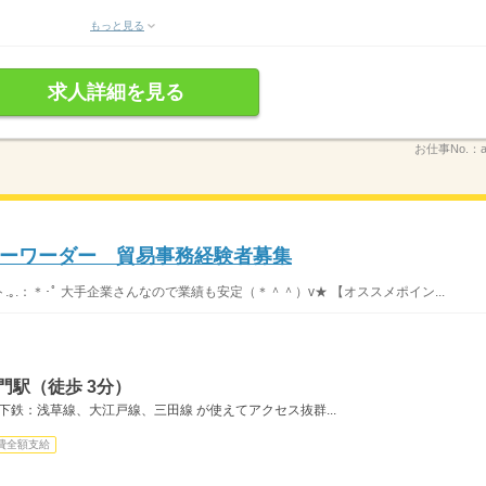
もっと見る
求人詳細を見る
お仕事No.：
ーワーダー 貿易事務経験者募集
.｡.：＊･ﾟ 大手企業さんなので業績も安定（＊＾＾）v★ 【オススメポイン...
門駅（徒歩 3分）
下鉄：浅草線、大江戸線、三田線 が使えてアクセス抜群...
費全額支給