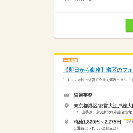
一般派遣
【即日から勤務】港区のフォ
ﾟ･＊：.｡.港区の外資系企業で事務のオシゴト
貿易事務
東京都港区/都営大江戸線大
JR：山手線、京浜東北根岸線 都営地
時給1,820円～2,275円
交通
交通費はうれしい全額支給♪