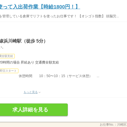
って入出荷作業【時給1800円！】
管理している倉庫でリフトを使ったお仕事です！ 【オシゴト指数】 頭脳労...
線浜川崎駅（徒歩 5分）
い。
費全額支給
20時間の場合 昇給あり 交通費全額支給
即日スタート
00 休憩時間 10：50〜10：15（サービス休憩） ...
もっと見る
求人詳細を見る
お仕事No.：
川崎区1