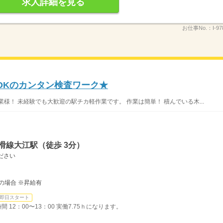
求人詳細を見る
お仕事No.：
I-9
OKのカンタン検査ワーク★
様！ 未経験でも大歓迎の駅チカ軽作業です。 作業は簡単！ 積んでいる木...
滑線大江駅（徒歩 3分）
ださい
しの場合 ※昇給有
即日スタート
間 12：00〜13：00 実働7.75ｈになります。