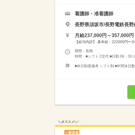
看護師・准看護師
長野県須坂市/長野電鉄長野
月給237,000円～357,000円
【給与内訳】 基本給：222000円〜34
期間：長期
時間：■シフト 2交代 ■日勤 08：30-
■休日制度備考 シフト制 ■年間休日数 
＼オススメ!／
一般派遣