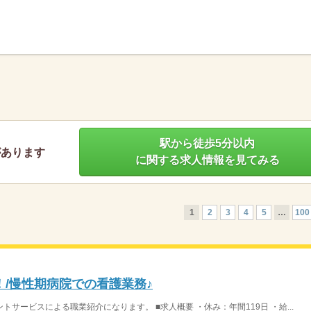
】
駅から徒歩5分以内
があります
に関する求人情報を見てみる
1
2
3
4
5
…
100
分！/慢性期病院での看護業務♪
サービスによる職業紹介になります。 ■求人概要 ・休み：年間119日 ・給...