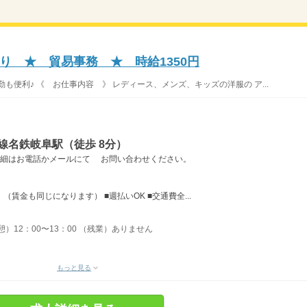
り ★ 貿易事務 ★ 時給1350円
も便利♪ 《 お仕事内容 》 レディース、メンズ、キッズの洋服の ア...
線名鉄岐阜駅（徒歩 8分）
詳細はお電話かメールにて お問い合わせください。
賃金も同じになります） ■週払いOK ■交通費全...
憩）12：00〜13：00 （残業）ありません
もっと見る