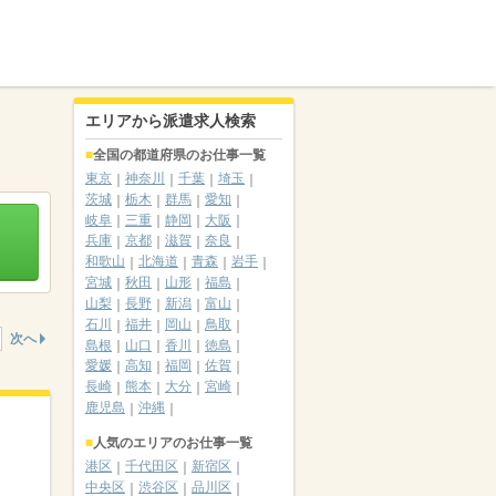
エリアから派遣求人検索
全国の都道府県のお仕事一覧
東京
神奈川
千葉
埼玉
茨城
栃木
群馬
愛知
岐阜
三重
静岡
大阪
兵庫
京都
滋賀
奈良
和歌山
北海道
青森
岩手
宮城
秋田
山形
福島
山梨
長野
新潟
富山
石川
福井
岡山
鳥取
次へ
島根
山口
香川
徳島
愛媛
高知
福岡
佐賀
長崎
熊本
大分
宮崎
鹿児島
沖縄
人気のエリアのお仕事一覧
港区
千代田区
新宿区
中央区
渋谷区
品川区