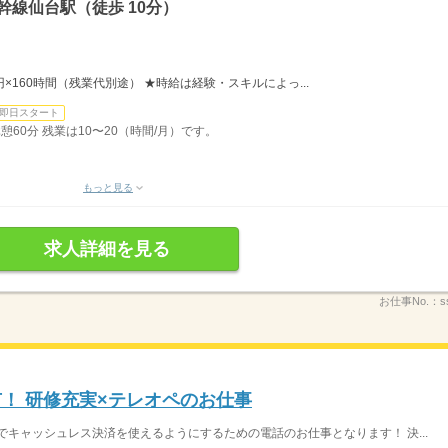
幹線仙台駅（徒歩 10分）
0円×160時間（残業代別途） ★時給は経験・スキルによっ...
即日スタート
休憩60分 残業は10〜20（時間/月）です。
もっと見る
求人詳細を見る
お仕事No.：
s
有！ 研修充実×テレオペのお仕事
でキャッシュレス決済を使えるようにするための電話のお仕事となります！ 決...