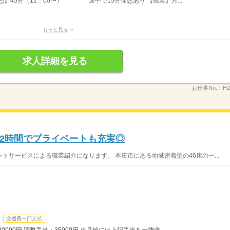
休憩】45分（12：00〜） 途中で15分休憩あり 【残業】月...
もっと見る
求人詳細を見る
お仕事No.：
H2
2時間でプライベートも充実◎
トサービスによる職業紹介になります。 本庄市にある地域密着型の46床の一...
交通費一部支給