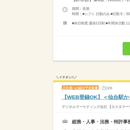
【給与内訳】 基本給：196100円〜23
期間：長期
時間：■シフト 日勤のみ ■日勤 8：30
■休日制度 週休2日制 ■年間休日数 11
＼イチオシ!!／
正社員への紹介予定派遣
説明
【WEB登録OK】＜仙台駅
デジタルマーケティング会社 【カスタマーサ
総務・人事・法務・特許事