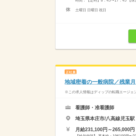
時間：【定時】8：45〜17：45 【
土曜日 日曜日 祝日
正社員
地域密着の一般病院／残業月
※この求人情報はディップの転職エージェン
看護師・准看護師
埼玉県本庄市/八高線児玉駅
月給231,100円～265,000円