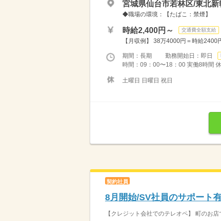
宮城県仙台市若林区/東北新
◆職場の環境：【たばこ：禁煙】
時給2,400円～
交通費全額支給
【月収例】 38万4000円＝時給240
期間：長期 勤務開始日：即日
時間：09：00〜18：00 実働8時間 
土曜日 日曜日 祝日
契約社員
8月開始/SV社員のサポート
【クレジット会社でのテレオペ】 町のお店