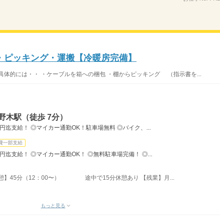
・ピッキング・運搬【冷暖房完備】
体的には・・ ・ケーブルを箱への梱包 ・棚からピッキング （指示書を...
野木駅（徒歩 7分）
迄支給！ ◎マイカー通勤OK！駐車場無料 ◎バイク、...
費一部支給
迄支給！ ◎マイカー通勤OK！ ◎無料駐車場完備！ ◎...
休憩】45分（12：00〜） 途中で15分休憩あり 【残業】月...
もっと見る