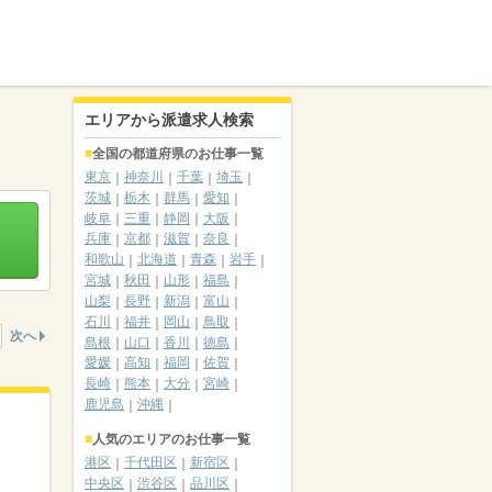
エリアから派遣求人検索
全国の都道府県のお仕事一覧
東京
神奈川
千葉
埼玉
茨城
栃木
群馬
愛知
岐阜
三重
静岡
大阪
兵庫
京都
滋賀
奈良
和歌山
北海道
青森
岩手
宮城
秋田
山形
福島
山梨
長野
新潟
富山
石川
福井
岡山
鳥取
次へ
島根
山口
香川
徳島
愛媛
高知
福岡
佐賀
長崎
熊本
大分
宮崎
鹿児島
沖縄
人気のエリアのお仕事一覧
港区
千代田区
新宿区
中央区
渋谷区
品川区