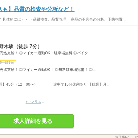
スも】品質の検査や分析など！
具体的には・・ ・品質検査、品質管理 ・商品の不具合の分析、予防措置 ...
野木駅（徒歩 7分）
迄支給！ ◎マイカー通勤OK！駐車場無料 ◎バイク、...
費一部支給
迄支給！ ◎マイカー通勤OK！ ◎無料駐車場完備！ ◎...
休憩】45分（12：00〜） 途中で15分休憩あり 【残業】月...
もっと見る
求人詳細を見る
お仕事No.：
H2