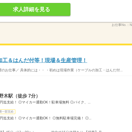
求人詳細を見る
お仕事No.：
N
加工＆はんだ付等！現場＆生産管理！
のお仕事／ 具体的には・・ ・初めは現場作業（ケーブルの加工・はんだ付...
野木駅（徒歩 7分）
迄支給！ ◎マイカー通勤OK！駐車場無料 ◎バイク、...
費一部支給
迄支給！ ◎マイカー通勤OK！ ◎無料駐車場完備！ ◎...