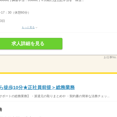
0000円 調整手当：35000円 ※月給には上記手当を一律含...
-17：30（休憩60分）
3日
もっと見る
求人詳細を見る
お仕事No
から徒歩10分★正社員前提＞総務業務
ポートの総務業務】 ・派遣元の取りまとめや ・契約書の簡単な法務チェッ...
務