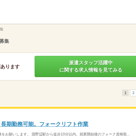
】
覧
募集
派遣スタッフ活躍中
があります
に関する求人情報を見てみる
1
2
円！長期勤務可能。フォークリフト作業
をお願いします。 淵野辺駅から徒歩10分以内。就業開始後のフォーク資格取...