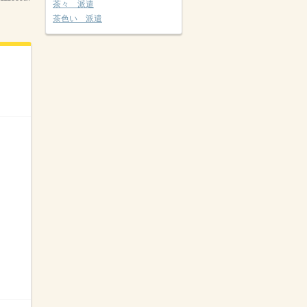
茶々 派遣
茶色い 派遣