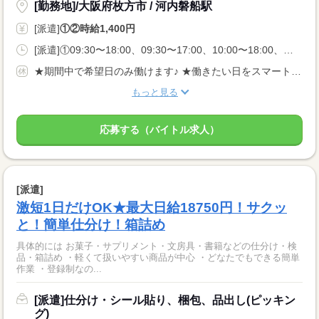
[勤務地]/大阪府枚方市 / 河内磐船駅
[派遣]
①②時給1,400円
[派遣]①09:30〜18:00、09:30〜17:00、10:00〜18:00、②10:00〜17:00、09:30〜16:00、10:00〜16:45
★期間中で希望日のみ働けます♪ ★働きたい日をスマートフォンから申請するだけ◎
もっと見る
応募する（バイトル求人）
[派遣]
激短1日だけOK★最大日給18750円！サクッ
と！簡単仕分け！箱詰め
具体的には お菓子・サプリメント・文房具・書籍などの仕分け・検
品・箱詰め ・軽くて扱いやすい商品が中心 ・どなたでもできる簡単
作業 ・登録制なの...
[派遣]仕分け・シール貼り、梱包、品出し(ピッキン
グ)