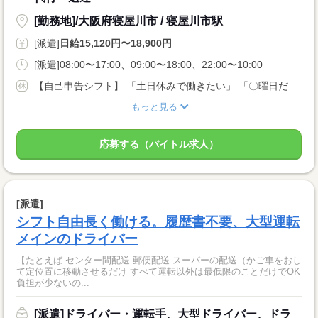
[勤務地]/大阪府寝屋川市 / 寝屋川市駅
[派遣]
日給15,120円〜18,900円
[派遣]08:00〜17:00、09:00〜18:00、22:00〜10:00
【自己申告シフト】 「土日休みで働きたい」 「〇曜日だけ働きたい」 働きたい日は事前に選べます。 お休み希望の曜日・時間についても 面談の際に教えてくださいね。 ※こちらは中型以上のお仕事の例です
もっと見る
応募する（バイトル求人）
[派遣]
シフト自由長く働ける。履歴書不要、大型運転
メインのドライバー
【たとえば センター間配送 郵便配送 スーパーの配送（かご車をおし
て定位置に移動させるだけ すべて運転以外は最低限のことだけでOK
負担が少ないの...
[派遣]ドライバー・運転手、大型ドライバー、ドラ