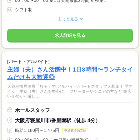
00：00〜00：00 ※1日実働最低2時間 ※残業...
シフト制
もっと見る
求人詳細を見る
[パート・アルバイト]
主婦（夫）さん活躍中！1日3時間〜ランチタイ
ムだけも大歓迎◎
大衆寿司居酒屋「杉玉」で アルバイト/パートスタッフ大募集！ 学生
さん、主婦（夫）さんを中心に、 フリーターやシニアの方など 幅広
い年代が活躍し...
ホールスタッフ
大阪府寝屋川市/香里園駅（徒歩 4分）
時給1,180円～1,475円
交通費全額支給
09：00〜02：00 ◇土日祝の勤務歓迎！ ◇...