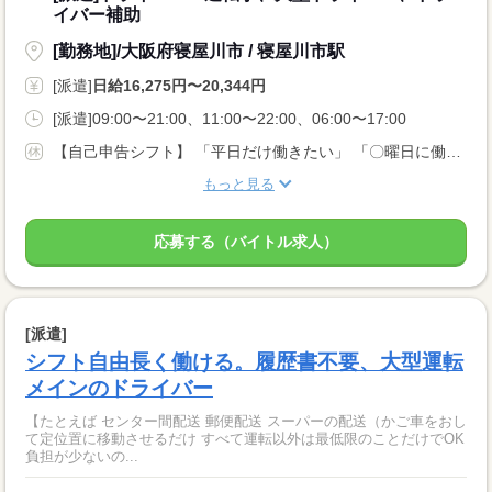
イバー補助
[勤務地]/大阪府寝屋川市 / 寝屋川市駅
[派遣]
日給16,275円〜20,344円
[派遣]09:00〜21:00、11:00〜22:00、06:00〜17:00
【自己申告シフト】 「平日だけ働きたい」 「〇曜日に働きたい」 など、働き方は自分で選べます。 曜日・時間についてのご希望も 面談の際に教えてくださいね。 ※こちらは中型以上のお仕事の例です
もっと見る
応募する（バイトル求人）
[派遣]
シフト自由長く働ける。履歴書不要、大型運転
メインのドライバー
【たとえば センター間配送 郵便配送 スーパーの配送（かご車をおし
て定位置に移動させるだけ すべて運転以外は最低限のことだけでOK
負担が少ないの...