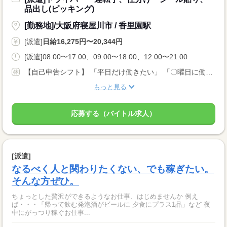
品出し(ピッキング)
[勤務地]/大阪府寝屋川市 / 香里園駅
[派遣]
日給16,275円〜20,344円
[派遣]08:00〜17:00、09:00〜18:00、12:00〜21:00
【自己申告シフト】 「平日だけ働きたい」 「〇曜日に働きたい」 など、働き方は自分で選べます。 曜日・時間についてのご希望も 面談の際に教えてくださいね。 ※こちらは中型以上のお仕事の例です
もっと見る
応募する（バイトル求人）
[派遣]
なるべく人と関わりたくない、でも稼ぎたい。
そんな方ぜひ。
ちょっとした贅沢ができるようなお仕事、はじめませんか 例え
ば・・・「帰って飲む発泡酒がビールに 夕食にプラス1品」など 夜
中にがっつり稼ぐお仕事...