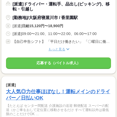
[派遣]ドライバー・運転手、品出し(ピッキング)、移
転・引越し
[勤務地]/大阪府寝屋川市 / 香里園駅
[派遣]
日給15,120円〜18,900円
[派遣]09:00〜21:00、11:00〜22:00、06:00〜17:00
【自己申告シフト】 「平日だけ働きたい」 「〇曜日に働きたい」 など、働き方は自分で選べます。 曜日・時間についてのご希望も 面談の際に教えてくださいね。 ※こちらは中型以上のお仕事の例です
もっと見る
応募する（バイトル求人）
[派遣]
大人気◎力仕事ほぼなし！運転メインのドライ
バー／日払いOK
【たとえば センター間配送 介護施設の送迎 郵便配送 スーパーの配
送（かご車をおして定位置に移動させるだけ すべて運転以外は最低
限のことだけでOK ...