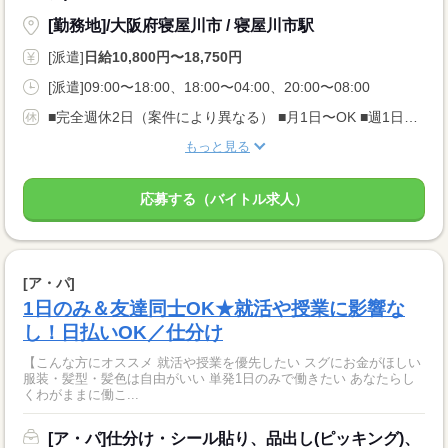
[勤務地]/大阪府寝屋川市 / 寝屋川市駅
[派遣]
日給10,800円〜18,750円
[派遣]09:00〜18:00、18:00〜04:00、20:00〜08:00
■完全週休2日（案件により異なる） ■月1日〜OK ■週1日〜OK ■土日祝のみの勤務もOK ※登録制のため希望休が取りやすい環境です
もっと見る
応募する（バイトル求人）
[ア・パ]
1日のみ＆友達同士OK★就活や授業に影響な
し！日払いOK／仕分け
【こんな方にオススメ 就活や授業を優先したい スグにお金がほしい
服装・髪型・髪色は自由がいい 単発1日のみで働きたい あなたらし
くわがままに働こ...
[ア・パ]仕分け・シール貼り、品出し(ピッキング)、