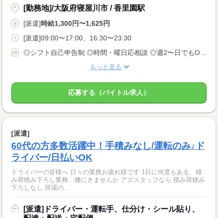
[勤務地]/大阪府寝屋川市 / 香里園駅
[派遣]
時給1,300円〜1,625円
[派遣]09:00〜17:00、16:30〜23:30
◎シフト自己申告制 ◎時間・曜日応相談 ◎週2〜日でもOK！ ◎学校帰りや仕事帰りなど時間ご相談ください ※応募状況により希望の勤務曜日・時間に 添えない可能性もございますのでご了承、お願い致します。
もっと見る
応募する（バイトル求人）
[派遣]
60代の方多数活躍中！手積みなし/運転のみ♪ド
ライバー/日払いOK
ドライバーの皆様へ 日々の業務お疲れ様です 1日に何度もある、積
み荷積み下ろし業務…腰にきませんか アズスタッフなら 積み荷積み
下ろしなし 現場の...
[派遣]ドライバー・運転手、仕分け・シール貼り、