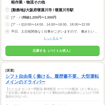
軽作業・物流その他
[勤務地]/大阪府寝屋川市 / 寝屋川市駅
[ア・パ]
時給1,200円〜1,500円
[ア・パ]10:00〜14:00、14:00〜18:00、18:00〜22:00
平日、土日祝関係なく仕事がございますので、 働きたい曜日で働けます♪♪ 激短1日〜勤務OK♪♪ ※お仕事によって条件が異なります。
もっと見る
応募する（バイトル求人）
[派遣]
シフト自由長く働ける。履歴書不要、大型運転
メインのドライバー
【たとえば センター間配送 郵便配送 スーパーの配送（かご車をおし
て定位置に移動させるだけ すべて運転以外は最低限のことだけでOK
負担が少ないの...