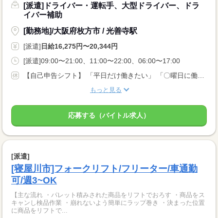
[派遣]ドライバー・運転手、大型ドライバー、ドラ
イバー補助
[勤務地]/大阪府枚方市 / 光善寺駅
[派遣]
日給16,275円〜20,344円
[派遣]09:00〜21:00、11:00〜22:00、06:00〜17:00
【自己申告シフト】 「平日だけ働きたい」 「〇曜日に働きたい」 など、働き方は自分で選べます。 曜日・時間についてのご希望も 面談の際に教えてくださいね。 ※こちらは中型以上のお仕事の例です
もっと見る
応募する（バイトル求人）
[派遣]
[寝屋川市]フォークリフト/フリーター/車通勤
可/週3~OK
【主な流れ ・パレット積みされた商品をリフトでおろす ・商品をス
キャンし検品作業 ・崩れないよう簡単にラップ巻き ・決まった位置
に商品をリフトで...