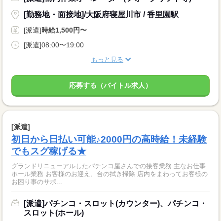
[勤務地・面接地]/大阪府寝屋川市 / 香里園駅
[派遣]
時給1,500円〜
[派遣]08:00〜19:00
もっと見る
応募する（バイトル求人）
[派遣]
初日から日払い可能♪2000円の高時給！未経験
でもスグ稼げる★
グランドリニューアルしたパチンコ屋さんでの接客業務 主なお仕事
ホール業務 お客様のお迎え、台の拭き掃除 店内をまわってお客様の
お困り事のサポ...
[派遣]パチンコ・スロット(カウンター)、パチンコ・
スロット(ホール)