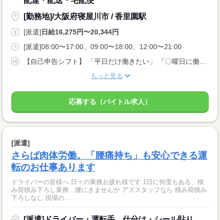
配達・配送・宅配便
[勤務地]/大阪府寝屋川市 / 香里園駅
[派遣]
日給16,275円〜20,344円
[派遣]08:00〜17:00、09:00〜18:00、12:00〜21:00
【自己申告シフト】 「平日だけ働きたい」 「〇曜日に働きたい」 など、働き方は自分で選べます。 曜日・時間についてのご希望も 面談の際に教えてくださいね。 ※こちらは中型以上のお仕事の例です
もっと見る
応募する（バイトル求人）
[派遣]
さらば肉体労働。「腰痛持ち」も安心できる運
転のお仕事あります
ドライバーの皆様へ 日々の業務お疲れ様です 1日に何度もある、積
み荷積み下ろし業務…腰にきませんか アズスタッフなら 積み荷積み
下ろしなし 現場の...
[派遣]ドライバー・運転手、仕分け・シール貼り、