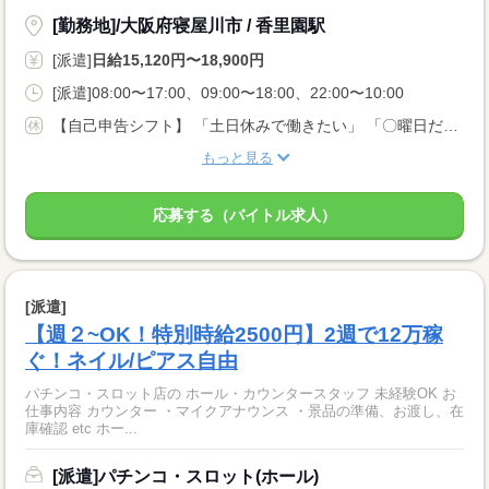
[勤務地]/大阪府寝屋川市 / 香里園駅
[派遣]
日給15,120円〜18,900円
[派遣]08:00〜17:00、09:00〜18:00、22:00〜10:00
【自己申告シフト】 「土日休みで働きたい」 「〇曜日だけ働きたい」 働きたい日は事前に選べます。 お休み希望の曜日・時間についても 面談の際に教えてくださいね。 ※こちらは中型以上のお仕事の例です
もっと見る
応募する（バイトル求人）
[派遣]
【週２~OK！特別時給2500円】2週で12万稼
ぐ！ネイル/ピアス自由
パチンコ・スロット店の ホール・カウンタースタッフ 未経験OK お
仕事内容 カウンター ・マイクアナウンス ・景品の準備、お渡し、在
庫確認 etc ホー...
[派遣]パチンコ・スロット(ホール)