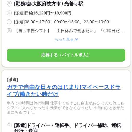
[勤務地]/大阪府枚方市 / 光善寺駅
[派遣]
日給15,120円〜18,900円
[派遣]08:00〜17:00、09:00〜18:00、22:00〜10:00
【自己申告シフト】 「土日休みで働きたい」 「〇曜日だけ働きたい」 働きたい日は事前に選べます。 お休み希望の曜日・時間についても 面談の際に教えてくださいね。 ※こちらは中型以上のお仕事の例です
もっと見る
応募する（バイトル求人）
[派遣]
ガチで自由な日々のはじまり!マイペースドラ
イブ/働きたい時だけ
車内での時間は俺の時間 仕事中でもそこに自由がある そんな俺にも
シフトに入れなかったり 残業ができなくなったり 不自由なときがた
まにある でも”...
[派遣]ドライバー・運転手、ドライバー補助、運転
代行・送迎