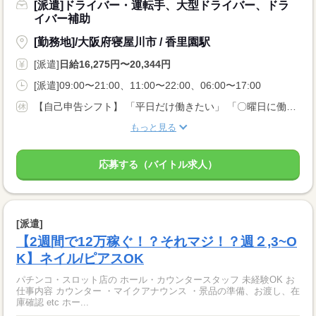
[派遣]ドライバー・運転手、大型ドライバー、ドラ
イバー補助
[勤務地]/大阪府寝屋川市 / 香里園駅
[派遣]
日給16,275円〜20,344円
[派遣]09:00〜21:00、11:00〜22:00、06:00〜17:00
【自己申告シフト】 「平日だけ働きたい」 「〇曜日に働きたい」 など、働き方は自分で選べます。 曜日・時間についてのご希望も 面談の際に教えてくださいね。 ※こちらは中型以上のお仕事の例です
もっと見る
応募する（バイトル求人）
[派遣]
【2週間で12万稼ぐ！？それマジ！？週２,3~O
K】ネイル/ピアスOK
パチンコ・スロット店の ホール・カウンタースタッフ 未経験OK お
仕事内容 カウンター ・マイクアナウンス ・景品の準備、お渡し、在
庫確認 etc ホー...