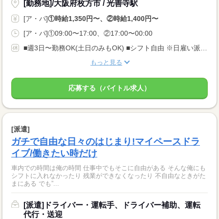
[勤務地]/大阪府枚方市 / 光善寺駅
[ア・パ]
①時給1,350円〜、②時給1,400円〜
[ア・パ]①09:00〜17:00、②17:00〜00:00
■週3日〜勤務OK(土日のみもOK) ■シフト自由 ※日雇い派遣条件に該当する方のみ適用
もっと見る
応募する（バイトル求人）
[派遣]
ガチで自由な日々のはじまり!マイペースドラ
イブ/働きたい時だけ
車内での時間は俺の時間 仕事中でもそこに自由がある そんな俺にも
シフトに入れなかったり 残業ができなくなったり 不自由なときがた
まにある でも”...
[派遣]ドライバー・運転手、ドライバー補助、運転
代行・送迎