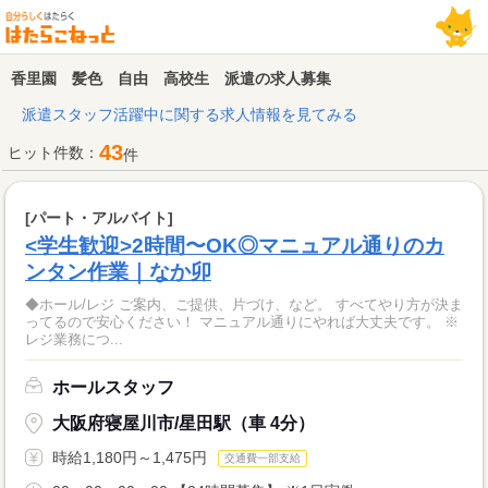
香里園 髪色 自由 高校生 派遣の求人募集
派遣スタッフ活躍中に関する求人情報を見てみる
43
ヒット件数：
件
[パート・アルバイト]
<学生歓迎>2時間〜OK◎マニュアル通りのカ
ンタン作業｜なか卯
◆ホール/レジ ご案内、ご提供、片づけ、など。 すべてやり方が決ま
ってるので安心ください！ マニュアル通りにやれば大丈夫です。 ※
レジ業務につ...
ホールスタッフ
大阪府寝屋川市/星田駅（車 4分）
時給1,180円～1,475円
交通費一部支給