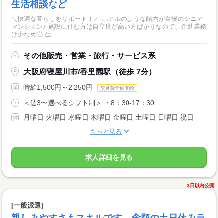
生活相談など
＼快適な暮らしをサポート！／ ホテルのような館内が自慢のシニア
マンション♪ 施設に住む方は自立度が高い方ばかりなので、介助業務
は少なめ◎ 生...
その他販売・営業・旅行・サービス系
大阪府寝屋川市/香里園駅（徒歩 7分）
時給1,500円～2,250円
交通費全額支給
＜週3〜選べるシフト制＞ ・8：30-17：30 ...
月曜日 火曜日 水曜日 木曜日 金曜日 土曜日 日曜日 祝日
もっと見る
求人詳細を見る
3日以内公開
[一般派遣]
親しみやすさもスキルです。念願の土日休みラ