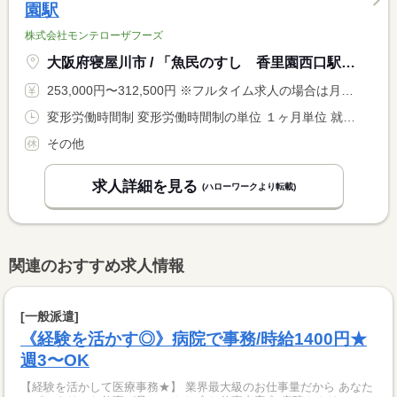
園駅
株式会社モンテローザフーズ
大阪府寝屋川市 / 「魚民のすし 香里園西口駅前店」
253,000円〜312,500円 ※フルタイム求人の場合は月額（換算額）、パート求人の場合は時間額を表示しています。
変形労働時間制 変形労働時間制の単位 １ヶ月単位 就業時間１ 9時00分〜17時00分 就業時間２ 16時00分〜23時00分 就業時間に関する特記事項 店舗により異なる
その他
求人詳細を見る
(ハローワークより転載)
関連のおすすめ求人情報
[一般派遣]
《経験を活かす◎》病院で事務/時給1400円★
週3〜OK
【経験を活かして医療事務★】 業界最大級のお仕事量だから あなた