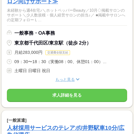
ロン向けサポート≫
未経験から週4在宅♪＼ホットペッパーBeauty／10月◇掲載サロンの
サポート＼少人数規模・個人経営サロンの担当♪／ ■掲載中サロンへ
の定期フォローＬ...
一般事務・OA事務
東京都千代田区/東京駅（徒歩 2分）
月給283,000円
交通費全額支給
09：30〜18：30（実働08：00、休憩01：00）...
土曜日 日曜日 祝日
もっと見る
求人詳細を見る
[一般派遣]
人材採用サービスのテレアポ/井野駅車10分/広