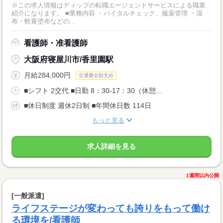
※この求人情報はディップの転職エージェントサービスによる職業
紹介になります。 ■業務内容 ・バイタルチェック、服薬管理 ・湿
布・軟膏塗布などの...
看護師・准看護師
大阪府寝屋川市/香里園駅
月給284,000円
交通費全額支給
■シフト 2交代 ■日勤 8：30-17：30（休憩...
■休日制度 週休2日制 ■年間休日数 114日
もっと見る
求人詳細を見る
1週間以内公開
[一般派遣]
ライフステージが変わっても誇りをもって働け
る環境を/看護師