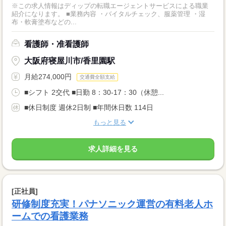
※この求人情報はディップの転職エージェントサービスによる職業
紹介になります。 ■業務内容 ・バイタルチェック、服薬管理 ・湿
布・軟膏塗布などの...
看護師・准看護師
大阪府寝屋川市/香里園駅
月給274,000円
交通費全額支給
■シフト 2交代 ■日勤 8：30-17：30（休憩...
■休日制度 週休2日制 ■年間休日数 114日
もっと見る
求人詳細を見る
[正社員]
研修制度充実！パナソニック運営の有料老人ホ
ームでの看護業務