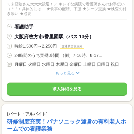
＼未経験さん大大大歓迎！／ キレイな病院で看護師さんのお手伝い
（＾＾♪ 具体的には… ★食事の配膳、下膳 ★シーツ交換 ★検査の付
き添い ★必要...
看護助手
大阪府枚方市/香里園駅（バス 13分）
時給1,500円～2,250円
交通費全額支給
24時間のうち実働8時間 （例）7-16時、8-17...
月曜日 火曜日 水曜日 木曜日 金曜日 土曜日 日曜日 祝日
もっと見る
求人詳細を見る
[パート・アルバイト]
研修制度充実！パナソニック運営の有料老人ホ
ームでの看護業務