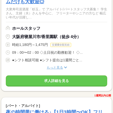
ムだけも大歓迎◎
大衆寿司居酒屋「杉玉」で アルバイト/パートスタッフ大募集！ 学生
さん、主婦（夫）さんを中心に、 フリーターやシニアの方など 幅広
い年代が活躍し...
ホールスタッフ
大阪府寝屋川市/香里園駅（徒歩 4分）
時給1,180円～1,475円
交通費全額支給
09：00〜02：00 ◇土日祝の勤務歓迎！ ◇...
●シフト相談可能 ●シフト提出は1週間ごと...
もっと見る
求人詳細を見る
1週間以内公開
[パート・アルバイト]
夜の時間帯に働ける♪【1日3時間〜OK】フリ