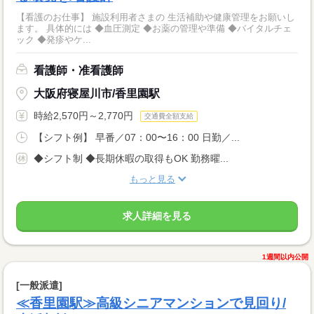
【看護のお仕事】 施設利用者さまの 生活補助や健康管理をお願いし
ます。 具体的には ◆血圧測定 ◆お薬の管理や準備 ◆バイタルチェ
ック ◆発疹やケ...
看護師・准看護師
大阪府寝屋川市/香里園駅
時給2,570円～2,770円
交通費全額支給
【シフト例】 早番／07：00〜16：00 日勤／...
◆シフト制 ◆長期休暇の取得もOK 勤務曜...
もっと見る
求人詳細を見る
1週間以内公開
[一般派遣]
≪香里園駅≫高級シニアマンションで見回り/