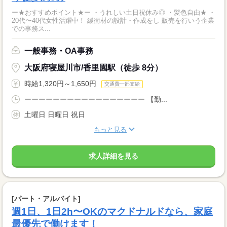
ー★おすすめポイント★ー ・うれしい土日祝休み◎ ・髪色自由★ ・
20代〜40代女性活躍中！ 緩衝材の設計・作成をし 販売を行いう企業
での事務ス...
一般事務・OA事務
大阪府寝屋川市/香里園駅（徒歩 8分）
時給1,320円～1,650円
交通費一部支給
ーーーーーーーーーーーーーーーーー 【勤...
土曜日 日曜日 祝日
もっと見る
求人詳細を見る
[パート・アルバイト]
週1日、1日2h〜OKのマクドナルドなら、家庭
最優先で働けます！