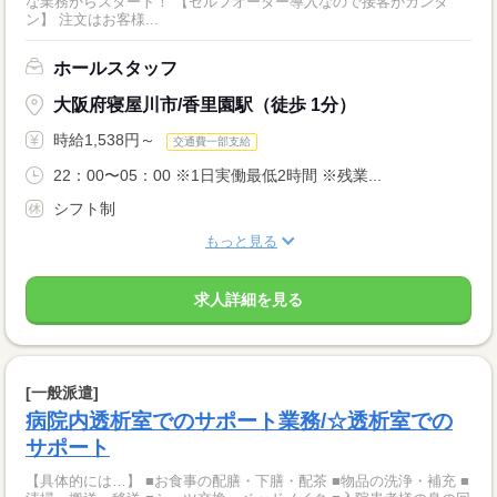
な業務からスタート！ 【セルフオーダー導入なので接客がカンタ
ン】 注文はお客様...
ホールスタッフ
大阪府寝屋川市/香里園駅（徒歩 1分）
時給1,538円～
交通費一部支給
22：00〜05：00 ※1日実働最低2時間 ※残業...
シフト制
もっと見る
求人詳細を見る
[一般派遣]
病院内透析室でのサポート業務/☆透析室での
サポート
【具体的には…】 ■お食事の配膳・下膳・配茶 ■物品の洗浄・補充 ■