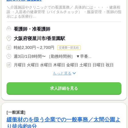
＼介護施設やクリニックでの看護業務／ 具体的には・・・ ・健康相
談 ・入居者の健康管理（バイタルチェック） ・服薬管理 ・医師の指
示による医療行...
看護師・准看護師
大阪府寝屋川市/香里園駅
時給2,300円～2,700円
交通費一部支給
週3日/1日8時間〜 ［勤務時間例］ ▼早番...
月曜日 火曜日 水曜日 木曜日 金曜日 土曜日 日曜日 祝日
もっと見る
求人詳細を見る
[一般派遣]
緩衝材のを扱う企業での一般事務／太間公園よ
り徒歩約8分