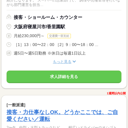
紹介になります。 スーパーの惣菜部門で、 調理や売場管理を行いな
がら部門運営を担当...
接客・ショールーム・カウンター
大阪府寝屋川市/香里園駅
月給230,000円～
交通費一部支給
［1］13：00〜22：00 ［2］9：00〜18：00 ...
週5日〜週5日勤務 ※休日は毎週1日以上
もっと見る
求人詳細を見る
1週間以内公開
[一般派遣]
接客・力仕事なしOK。どうかここでは、ご自
愛ください／運転
2〜4t、中型・大型トラックなど…。 幅広いドライバーのオシゴト、