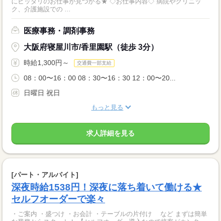
にピッタリのお仕事が見つかる★ ◇お仕事内容◇ 病院やクリニッ
ク、介護施設での ...
医療事務・調剤事務
大阪府寝屋川市/香里園駅（徒歩 3分）
時給1,300円～
交通費一部支給
08：00〜16：00 08：30〜16：30 12：00〜20...
日曜日 祝日
もっと見る
求人詳細を見る
[パート・アルバイト]
深夜時給1538円！深夜に落ち着いて働ける★
セルフオーダーで楽々
・ご案内 ・盛つけ ・お会計 ・テーブルの片付け など まずは簡単