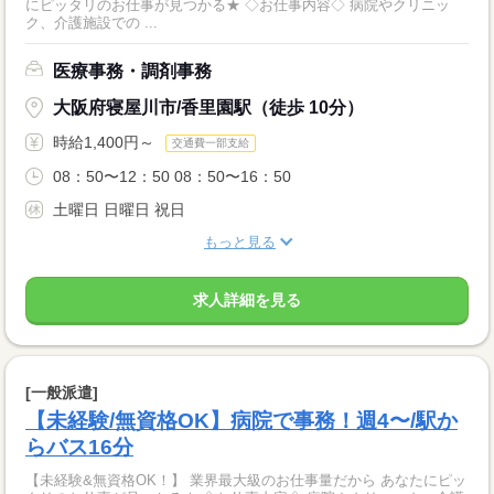
にピッタリのお仕事が見つかる★ ◇お仕事内容◇ 病院やクリニッ
ク、介護施設での ...
医療事務・調剤事務
大阪府寝屋川市/香里園駅（徒歩 10分）
時給1,400円～
交通費一部支給
08：50〜12：50 08：50〜16：50
土曜日 日曜日 祝日
もっと見る
求人詳細を見る
[一般派遣]
【未経験/無資格OK】病院で事務！週4〜/駅か
らバス16分
【未経験&無資格OK！】 業界最大級のお仕事量だから あなたにピッ