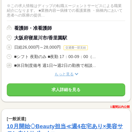
※この求人情報はディップの転職エージェントサービスによる職業
紹介になります。 ■業務内容ー病棟での看護業務 ・病棟内において
患者への医療の提供...
看護師・准看護師
大阪府寝屋川市/香里園駅
日給26,000円～28,000円
交通費一部支給
■シフト 夜勤のみ ■夜勤 17：00-09：00（...
■休日制度備考 週1日〜週2日の勤務で相談...
もっと見る
求人詳細を見る
1週間以内公開
[一般派遣]
10月開始◇Beauty担当≪週4在宅あり×美容サ