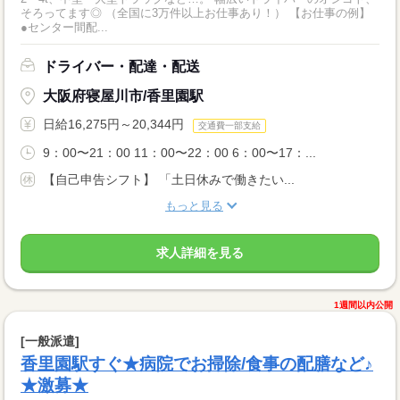
そろってます◎ （全国に3万件以上お仕事あり！） 【お仕事の例】
●センター間配...
ドライバー・配達・配送
大阪府寝屋川市/香里園駅
日給16,275円～20,344円
交通費一部支給
9：00〜21：00 11：00〜22：00 6：00〜17：...
【自己申告シフト】 「土日休みで働きたい...
もっと見る
求人詳細を見る
1週間以内公開
[一般派遣]
香里園駅すぐ★病院でお掃除/食事の配膳など♪
★激募★