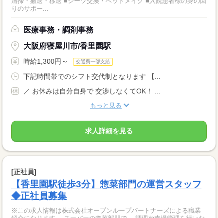
清掃・搬送・移送 ■シーツ交換・ベッドメイク ■入院患者様の身の回
りのサポー...
医療事務・調剤事務
大阪府寝屋川市/香里園駅
時給1,300円～
交通費一部支給
下記時間帯でのシフト交代制となります 【...
／ お休みは自分自身で 交渉しなくてOK！ ...
もっと見る
求人詳細を見る
[正社員]
【香里園駅徒歩3分】惣菜部門の運営スタッフ
◆正社員募集
※この求人情報は株式会社オープンループパートナーズによる職業