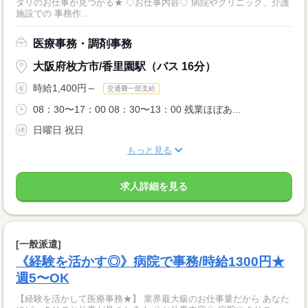
タリのお仕事が見つかる★ ◇お仕事内容◇ 病院やクリニック、介護
施設での 事務作...
医療事務・調剤事務
大阪府枚方市/香里園駅（バス 16分）
時給1,400円～
交通費一部支給
08：30〜17：00 08：30〜13：00 残業ほぼあ...
日曜日 祝日
もっと見る
求人詳細を見る
[一般派遣]
《経験を活かす◎》病院で事務/時給1300円★
週5〜OK
【経験を活かして医療事務★】 業界最大級のお仕事量だから あなた