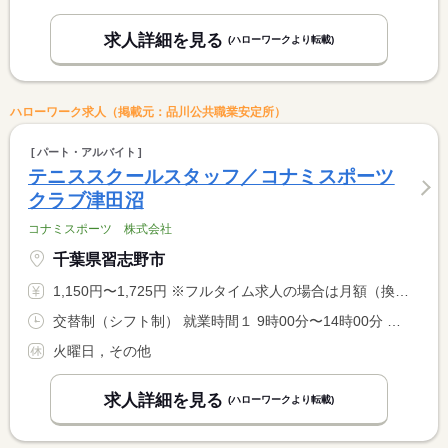
求人詳細を見る
(ハローワークより転載)
ハローワーク求人（掲載元：品川公共職業安定所）
パート・アルバイト
テニススクールスタッフ／コナミスポーツ
クラブ津田沼
コナミスポーツ 株式会社
千葉県習志野市
1,150円〜1,725円 ※フルタイム求人の場合は月額（換算額）、パート求人の場合は時間額を表示しています。
交替制（シフト制） 就業時間１ 9時00分〜14時00分 就業時間２ 13時00分〜18時00分 就業時間３ 17時00分〜22時00分 又は 9時00分〜22時00分の時間の間の4時間以上 就業時間に関する特記事項 平日 ０９：００〜２２：００ <BR> 土曜 ０９：００〜２０：００ <BR> 日祝 ０９：００〜１８：００
火曜日，その他
求人詳細を見る
(ハローワークより転載)