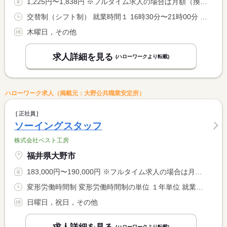
1,225円〜1,838円 ※フルタイム求人の場合は月額（換算額）、パート求人の場合は時間額を表示しています。
交替制（シフト制） 就業時間１ 16時30分〜21時00分 就業時間２ 13時00分〜19時00分 就業時間３ 12時00分〜16時00分 又は 12時00分〜21時00分の時間の間の4時間以上 就業時間に関する特記事項 （１）平日１６：３０〜２１：００ <BR> （２）土曜１３：００〜１９：００ <BR> （３）日曜１２：００〜１６：００
木曜日，その他
求人詳細を見る
(ハローワークより転載)
ハローワーク求人（掲載元：大野公共職業安定所）
正社員
ソーイングスタッフ
株式会社ベスト工房
福井県大野市
183,000円〜190,000円 ※フルタイム求人の場合は月額（換算額）、パート求人の場合は時間額を表示しています。
変形労働時間制 変形労働時間制の単位 １年単位 就業時間１ 8時10分〜17時10分 就業時間２ 8時10分〜12時10分 就業時間に関する特記事項 （２）は年末最終日の就業時間です（年間就業時間２０８４時間）
日曜日，祝日，その他
(ハローワークより転載)