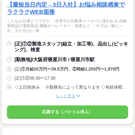
【最短当日内定→3日入社】お悩み相談感覚で
ラクラクWEB面接
こんなお仕事どうですか ・世界中の自動車メーカーに使われる 自動
車部品の電装部品 機械オペレーター・検査など ・今では一家に一
台、欠かせない 家...
[正]①②製造スタッフ(組立・加工等)、品出し(ピッキ
ング)、検査
[勤務地]/大阪府寝屋川市 / 寝屋川市駅
[正]
①月給20万円〜39.5万円、②時給1,250円〜1,970円
[正]①②08:30〜17:30
◇土日祝休み ※勤務先によって異なります ◇有給休暇あり（入社6ヵ月後に10日付与） ◇産休・育休制度あり 休日多めの職場が多いでが、 月給制なので給料は安定です！
もっと見る
応募する（バイトル求人）