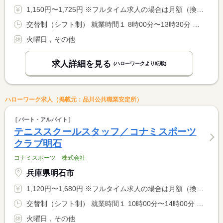
1,150円〜1,725円 ※フルタイム求人の場合は月額（換算額）、パート求人の場合は時間額を表示しています。
交替制（シフト制） 就業時間１ 8時00分〜13時30分 就業時間２ 13時00分〜18時00分 就業時間３ 17時00分〜22時00分 又は 8時00分〜22時00分の時間の間の3時間以上 就業時間に関する特記事項 水木金 １０：００〜２２：００ <BR> 土曜日 ０８：００〜１９：００ <BR> 日祝日 ０８：００〜１８：００
火曜日，その他
求人詳細を見る
(ハローワークより転載)
ハローワーク求人（掲載元：品川公共職業安定所）
パート・アルバイト
テニススクールスタッフ／コナミスポーツ
クラブ明石
コナミスポーツ 株式会社
兵庫県明石市
1,120円〜1,680円 ※フルタイム求人の場合は月額（換算額）、パート求人の場合は時間額を表示しています。
交替制（シフト制） 就業時間１ 10時00分〜14時00分 就業時間２ 13時00分〜18時00分 就業時間３ 17時00分〜22時00分 又は 10時00分〜22時00分の時間の間の4時間以上 就業時間に関する特記事項 平日 １８：００〜２２：００ <BR> 土曜 １０：００〜２０：００ <BR> 日曜 １０：００〜１８：００ <BR> ※土日どちらか１日を含む週２日以上勤務可能な方
火曜日，その他