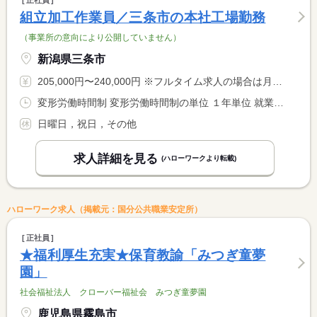
正社員
組立加工作業員／三条市の本社工場勤務
（事業所の意向により公開していません）
新潟県三条市
205,000円〜240,000円 ※フルタイム求人の場合は月額（換算額）、パート求人の場合は時間額を表示しています。
変形労働時間制 変形労働時間制の単位 １年単位 就業時間１ 8時15分〜17時15分
日曜日，祝日，その他
求人詳細を見る
(ハローワークより転載)
ハローワーク求人（掲載元：国分公共職業安定所）
正社員
★福利厚生充実★保育教諭「みつぎ童夢
園」
社会福祉法人 クローバー福祉会 みつぎ童夢園
鹿児島県霧島市