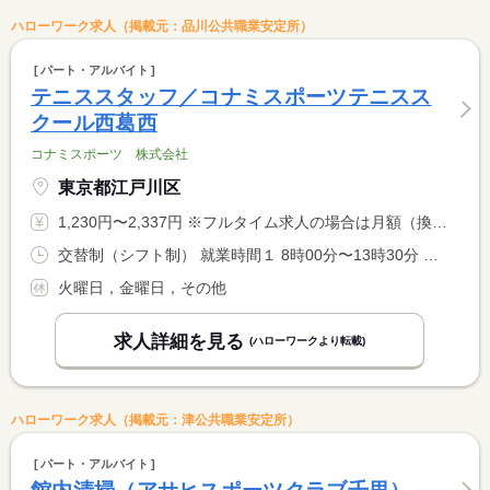
ハローワーク求人（掲載元：品川公共職業安定所）
パート・アルバイト
テニススタッフ／コナミスポーツテニスス
クール西葛西
コナミスポーツ 株式会社
東京都江戸川区
1,230円〜2,337円 ※フルタイム求人の場合は月額（換算額）、パート求人の場合は時間額を表示しています。
交替制（シフト制） 就業時間１ 8時00分〜13時30分 就業時間２ 13時00分〜18時00分 就業時間３ 17時00分〜22時00分 又は 8時00分〜22時00分の時間の間の4時間以上 就業時間に関する特記事項 月・水・木 １５：００〜２２：００ <BR> 土曜日 ０８：００〜２１：３０ <BR> 日曜日 ０８：００〜２０：００
火曜日，金曜日，その他
求人詳細を見る
(ハローワークより転載)
ハローワーク求人（掲載元：津公共職業安定所）
パート・アルバイト