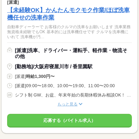
[派遣]
【未経験OK】かんたんモクモク作業/ほぼ洗車
機任せの洗車作業
自動車ディーラーで お客様のクルマの洗車をお願いします 洗車業務
無資格未経験でもOK 基本的には洗車機任せです クルマを洗車機に
いれて 洗車機が汚...
[派遣]洗車、ドライバー・運転手、軽作業・物流そ
の他
[勤務地]/大阪府寝屋川市 / 香里園駅
[派遣]
時給1,300円〜
[派遣]09:00〜18:00、10:00〜19:00、11:00〜20:00
シフト制 GW、お盆、年末年始の長期休暇休み相談OK！ 平日のみの勤務先もあり！ ※勤務先によって異なります
もっと見る
応募する（バイトル求人）