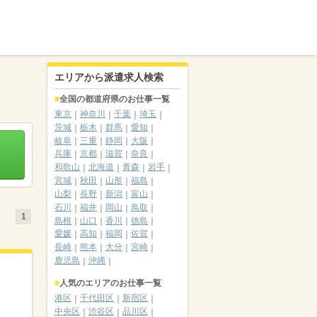
エリアから派遣求人検索
全国の都道府県のお仕事一覧
東京
神奈川
千葉
埼玉
茨城
栃木
群馬
愛知
岐阜
三重
静岡
大阪
兵庫
京都
滋賀
奈良
和歌山
北海道
青森
岩手
宮城
秋田
山形
福島
山梨
長野
新潟
富山
石川
福井
岡山
鳥取
1
島根
山口
香川
徳島
愛媛
高知
福岡
佐賀
長崎
熊本
大分
宮崎
鹿児島
沖縄
人気のエリアのお仕事一覧
港区
千代田区
新宿区
中央区
渋谷区
品川区