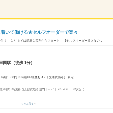
落ち着いて働ける★セルフオーダーで楽々
片付け など まずは簡単な業務からスタート！ 【セルフオーダー導入なの...
里園駅（徒歩 1分）
給1538円 ※時給UP制度あり♪ 【交通費備考】 規定...
最低2時間 ※残業代は全額支給 週2日〜・1日2h〜OK！ ※状況に...
もっと見る