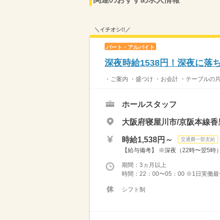
＼イチオシ!!／
パート・アルバイト
深夜時給1538円！深夜に
・ご案内 ・盛つけ ・お会計 ・テーブルの
ホールスタッフ
大阪府寝屋川市/京阪本線香
時給1,538円～
交通費一部支給
【給与備考】 ※深夜（22時〜翌5時）時
期間：3ヵ月以上
時間：22：00〜05：00 ※1日実働
シフト制