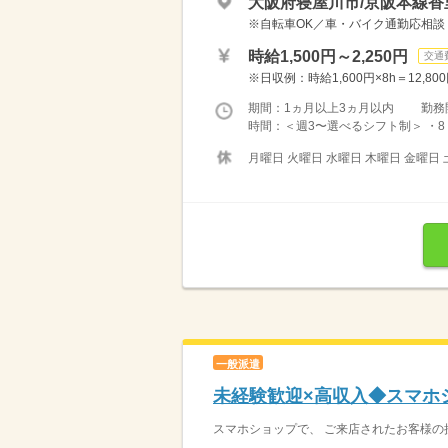
大阪府寝屋川市/京阪本線香
※自転車OK／車・バイク通勤応相談
時給1,500円～2,250円
交通
※日収例：時給1,600円×8h＝12,800
期間：1ヵ月以上3ヵ月以内 勤務
時間：＜週3〜選べるシフト制＞ ・8：30-
月曜日 火曜日 水曜日 木曜日 金曜日 
一般派遣
未経験歓迎×高収入◆スマホ
スマホショップで、 ご来店されたお客様の接