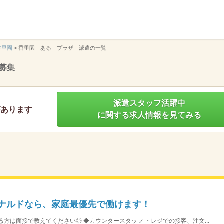
】
香里園
>
香里園 ある プラザ 派遣の一覧
募集
派遣スタッフ活躍中
があります
に関する求人情報を見てみる
ドナルドなら、家庭最優先で働けます！
方は面接で教えてください◎ ◆カウンタースタッフ ・レジでの接客、注文...