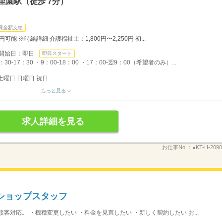
里園駅（徒歩 7分）
費全額支給
円可能 ※時給詳細 介護福祉士：1,800円〜2,250円 初...
開始日：即日
即日スタート
17：30 ・9：00-18：00 ・17：00-翌9：00（希望者のみ）...
土曜日 日曜日 祝日
もっと見る
求人詳細を見る
お仕事No.：
●KT-H-2090
ショップスタッフ
客対応。 ・機種変更したい ・料金を見直したい ・新しく契約したい お...