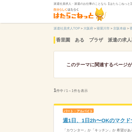
派遣社員求人・派遣のお仕事のことなら【はたらこねっと
派遣社員求人TOP
>
大阪府
>
寝屋川市
>
京阪本線
>
香里園 ある プラザ 派遣の求人
このテーマに関連するページ
1
件中 / 1～1件を表示
パート・アルバイト
週1日、1日2h〜OKのマク
「カウンター」か「キッチン」か 希望がある