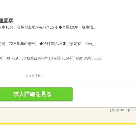
里園駅
10分、寝屋川市駅からバス15分 ◆車通勤OK（駐車場...
時間・22日勤務の場合） ◆給料前払いOK（規定有） kkw_...
10：00〜19：00 残業は月平均10時間〜15時間程度 休憩：60分
もっと見る
求人詳細を見る
お仕事No.：
p122