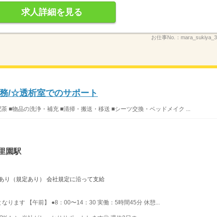
求人詳細を見る
お仕事No.：
mara_sukiya
務/☆透析室でのサポート
 ■物品の洗浄・補充 ■清掃・搬送・移送 ■シーツ交換・ベッドメイク ...
里園駅
度あり（規定あり） 会社規定に沿って支給
す 【午前】 ●8：00〜14：30 実働：5時間45分 休憩...