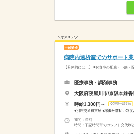
＼オススメ!／
一般派遣
病院内透析室でのサポート業
【具体的には…】 ■お食事の配膳・下膳・配茶
医療事務・調剤事務
大阪府寝屋川市/京阪本線香
時給1,300円～
交通費一部支給
●別途交通費支給 ●稼働分前払い制
期間：長期
時間：下記時間帯でのシフト交代制となりま