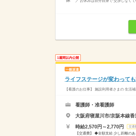
／ お休みは自分自身で 交渉しなくてO
1週間以内公開
一般派遣
ライフステージが変わっても
【看護のお仕事】 施設利用者さまの 生活補
看護師・准看護師
大阪府寝屋川市/京阪本線香
時給2,570円～2,770円
交通
【交通費】 ◆全額支給 少し距離のあ