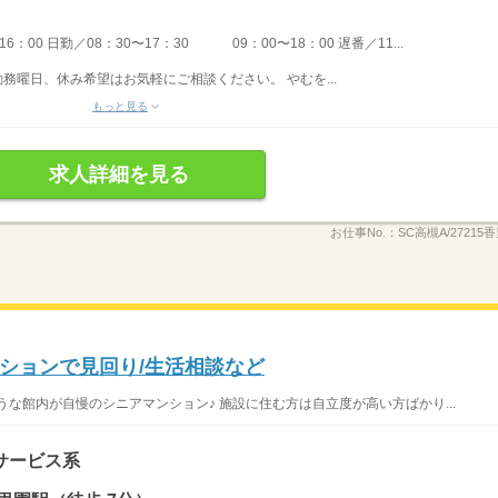
：00 日勤／08：30〜17：30 09：00〜18：00 遅番／11...
勤務曜日、休み希望はお気軽にご相談ください。 やむを...
もっと見る
求人詳細を見る
お仕事No.：
SC高槻A/27215
ションで見回り/生活相談など
な館内が自慢のシニアマンション♪ 施設に住む方は自立度が高い方ばかり...
サービス系