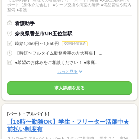
ポート（身体介助含む） ●シーツ交換や病室の清掃 ●備品管理や院内
整備 ●看護...
看護助手
奈良県香芝市/JR五位堂駅
時給1,350円～1,550円
交通費全額支給
【時短〜フルタイム勤務希望の方大募集】 ...
●希望のお休みをご相談ください！ ●家庭...
もっと見る
求人詳細を見る
[パート・アルバイト]
【16時〜勤務OK】学生・フリーター活躍中★
前払い制度有
スシローの アルバイト・パート スタッフ募集中。 学生さん、主婦