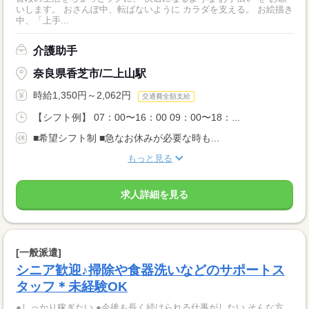
いします。 おさんぽ中、転ばないように カラダを支える。 お絵描き
中、「上手...
介護助手
奈良県香芝市/二上山駅
時給1,350円～2,062円
交通費全額支給
【シフト例】 07：00〜16：00 09：00〜18：...
■希望シフト制 ■急なお休みが必要な時も...
もっと見る
求人詳細を見る
[一般派遣]
シニア歓迎♪掃除や食器洗いなどのサポートス
タッフ＊未経験OK
●しっかり稼ぎたい ●今後も長く続けられる仕事がしたい そんな方、