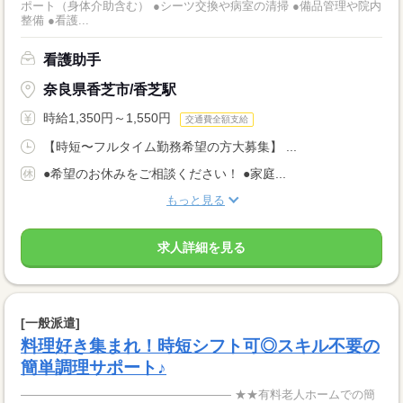
ポート（身体介助含む） ●シーツ交換や病室の清掃 ●備品管理や院内
整備 ●看護...
看護助手
奈良県香芝市/香芝駅
時給1,350円～1,550円
交通費全額支給
【時短〜フルタイム勤務希望の方大募集】 ...
●希望のお休みをご相談ください！ ●家庭...
もっと見る
求人詳細を見る
[一般派遣]
料理好き集まれ！時短シフト可◎スキル不要の
簡単調理サポート♪
―――――――――――――――――― ★★有料老人ホームでの簡