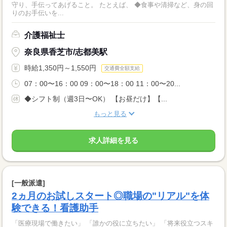
守り、手伝ってあげること。 たとえば、 ◆食事や清掃など、身の回
りのお手伝いを...
介護福祉士
奈良県香芝市/志都美駅
時給1,350円～1,550円
交通費全額支給
07：00〜16：00 09：00〜18：00 11：00〜20...
◆シフト制（週3日〜OK） 【お昼だけ】【...
もっと見る
求人詳細を見る
[一般派遣]
2ヵ月のお試しスタート◎職場の"リアル"を体
験できる！看護助手
「医療現場で働きたい」 「誰かの役に立ちたい」 「将来役立つスキ