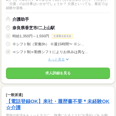
「介護」のお仕事はいかがでしょうか？ 介護といっても、最近では
経験や資格...
介護助手
奈良県香芝市/二上山駅
時給1,350円～1,550円
交通費全額支給
※シフト制（実働3h） ※週15時間〜 ※シ...
≪シフト制≫勤務シフトによりお休みは異な...
もっと見る
求人詳細を見る
[一般派遣]
【電話登録OK】来社・履歴書不要＊未経験OK
☆介護
普段の生活をちょっとラクに、 快適になるような“お手伝い”を お願