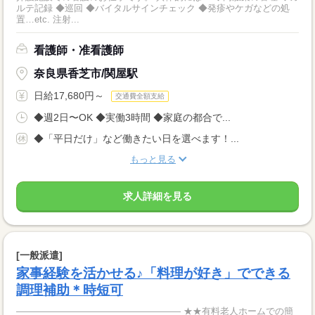
ルテ記録 ◆巡回 ◆バイタルサインチェック ◆発疹やケガなどの処
置…etc. 注射...
看護師・准看護師
奈良県香芝市/関屋駅
日給17,680円～
交通費全額支給
◆週2日〜OK ◆実働3時間 ◆家庭の都合で...
◆「平日だけ」など働きたい日を選べます！...
もっと見る
求人詳細を見る
[一般派遣]
家事経験を活かせる♪「料理が好き」でできる
調理補助＊時短可
―――――――――――――――――― ★★有料老人ホームでの簡