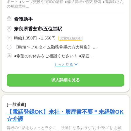
ポート ●シーツ交換や病室の清掃 ●備品管理や院内整備 ●看護師さん
の補助業務...
看護助手
奈良県香芝市/五位堂駅
時給1,350円～1,550円
交通費全額支給
【時短〜フルタイム勤務希望の方大募集】 ...
●希望のお休みをご相談ください！ ●家庭...
もっと見る
求人詳細を見る
[一般派遣]
【電話登録OK】来社・履歴書不要＊未経験OK
☆介護
普段の生活をちょっとラクに、 快適になるような“お手伝い”を お願