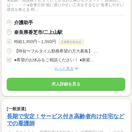
未経験・無資格でも すぐにできるお仕事からスタート！ 具体的に
は・・・⇒ ●食事介助 喉に通りやすい工夫をするなど 食事しやすい
環境を整える 料...
介護助手
奈良県香芝市/二上山駅
時給1,350円～1,550円
交通費全額支給
【時短〜フルタイム勤務希望の方大募集】 ...
●希望のお休みをご相談ください！ ●家庭...
もっと見る
求人詳細を見る
[一般派遣]
長期で安定！サービス付き高齢者向け住宅など
での看護師