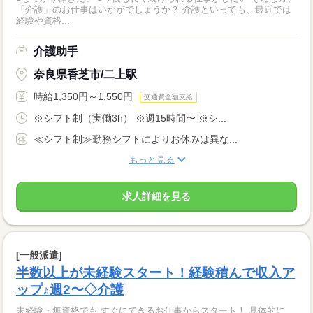
「介護」のお仕事はいかがでしょうか？ 介護といっても、最近では
経験や資格...
介護助手
奈良県香芝市/二上駅
時給1,350円～1,550円
交通費全額支給
※シフト制（実働3h） ※週15時間〜 ※シ...
≪シフト制≫勤務シフトによりお休みは異な...
もっと見る
求人詳細を見る
[一般派遣]
半数以上が未経験スタート！経験積んで収入ア
ップ♪週2〜◇介護
未経験・無資格でも すぐにできるお仕事からスタート！ 具体的に