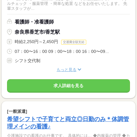
ルチェック ・服薬管理 ・簡単な処置 などをお任せいたします。 先
輩スタッフが...
看護師・准看護師
奈良県香芝市/香芝駅
時給2,250円～2,450円
交通費全額支給
07：00〜16：00 09：00〜18：00 16：00〜09...
シフト交代制
もっと見る
求人詳細を見る
[一般派遣]
希望シフトで子育てと両立◎日勤のみ＊体調管
理メインの看護♪
介護施設での看護のお仕事です。 具体的には… ◆内服薬の管理 ◆カ