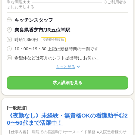
単な調理★★ ―――――――――――――――――― ◇ご利用者さ
まにお出しする ...
キッチンスタッフ
奈良県香芝市/JR五位堂駅
時給1,350円
交通費全額支給
10：00〜19：30 上記は勤務時間の一例です ...
希望休などは毎月のシフト提出時に お伺い...
もっと見る
求人詳細を見る
[一般派遣]
《夜勤なし》未経験・無資格OKの看護助手◎2
0〜50代まで活躍中！
【仕事内容】 病院での看護助手/ナースエイド業務 ●入院患者様のサ