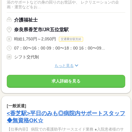
浴のサポートなどの身の回りのお世話や、 レクリエーションの企
画・運営などをお...
介護福祉士
奈良県香芝市/JR五位堂駅
時給1,750円～2,050円
交通費全額支給
07：00〜16：00 09：00〜18：00 16：00〜09...
シフト交代制
もっと見る
求人詳細を見る
[一般派遣]
<香芝駅>平日のみも◎病院内サポートスタッフ
◆無資格OK☆
【仕事内容】 病院での看護助手/ナースエイド業務 ●入院患者様のサ