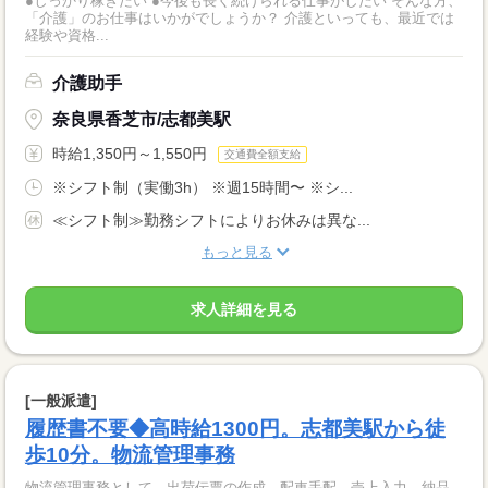
●しっかり稼ぎたい ●今後も長く続けられる仕事がしたい そんな方、
「介護」のお仕事はいかがでしょうか？ 介護といっても、最近では
経験や資格...
介護助手
奈良県香芝市/志都美駅
時給1,350円～1,550円
交通費全額支給
※シフト制（実働3h） ※週15時間〜 ※シ...
≪シフト制≫勤務シフトによりお休みは異な...
もっと見る
求人詳細を見る
[一般派遣]
履歴書不要◆高時給1300円。志都美駅から徒
歩10分。物流管理事務
物流管理事務として、出荷伝票の作成、配車手配、売上入力、納品