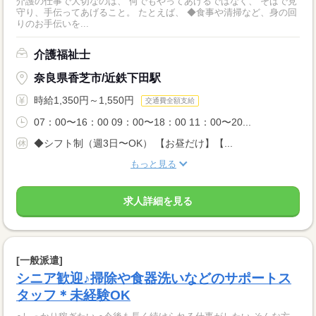
介護の仕事で大切なのは、 何でもやってあげるではなく、 そばで見
守り、手伝ってあげること。 たとえば、 ◆食事や清掃など、身の回
りのお手伝いを...
介護福祉士
奈良県香芝市/近鉄下田駅
時給1,350円～1,550円
交通費全額支給
07：00〜16：00 09：00〜18：00 11：00〜20...
◆シフト制（週3日〜OK） 【お昼だけ】【...
もっと見る
求人詳細を見る
[一般派遣]
シニア歓迎♪掃除や食器洗いなどのサポートス
タッフ＊未経験OK