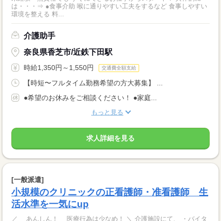
は・・・⇒ ●食事介助 喉に通りやすい工夫をするなど 食事しやすい
環境を整える 料...
介護助手
奈良県香芝市/近鉄下田駅
時給1,350円～1,550円
交通費全額支給
【時短〜フルタイム勤務希望の方大募集】 ...
●希望のお休みをご相談ください！ ●家庭...
もっと見る
求人詳細を見る
[一般派遣]
小規模のクリニックの正看護師・准看護師 生
活水準を一気にup
／ あんしん！ 医療行為は少なめ！ ＼ 介護施設にて、 ・バイタ