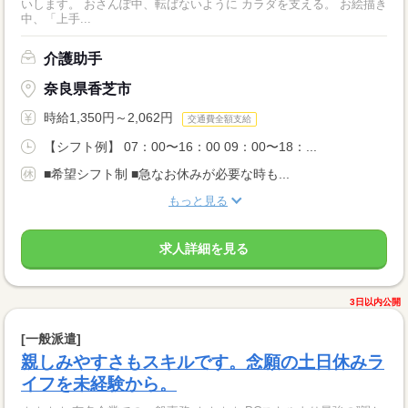
いします。 おさんぽ中、転ばないように カラダを支える。 お絵描き
中、「上手...
介護助手
奈良県香芝市
時給1,350円～2,062円
交通費全額支給
【シフト例】 07：00〜16：00 09：00〜18：...
■希望シフト制 ■急なお休みが必要な時も...
もっと見る
求人詳細を見る
3日以内公開
[一般派遣]
親しみやすさもスキルです。念願の土日休みラ
イフを未経験から。