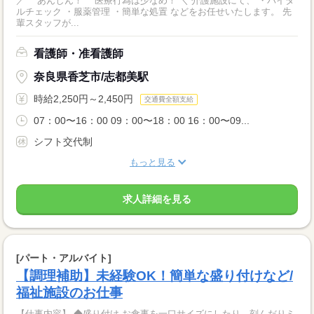
／ あんしん！ 医療行為は少なめ！ ＼ 介護施設にて、 ・バイタ
ルチェック ・服薬管理 ・簡単な処置 などをお任せいたします。 先
輩スタッフが...
看護師・准看護師
奈良県香芝市/志都美駅
時給2,250円～2,450円
交通費全額支給
07：00〜16：00 09：00〜18：00 16：00〜09...
シフト交代制
もっと見る
求人詳細を見る
[パート・アルバイト]
【調理補助】未経験OK！簡単な盛り付けなど/
福祉施設のお仕事
【仕事内容】 ◆盛り付け お食事を一口サイズにしたり、刻んだりミ