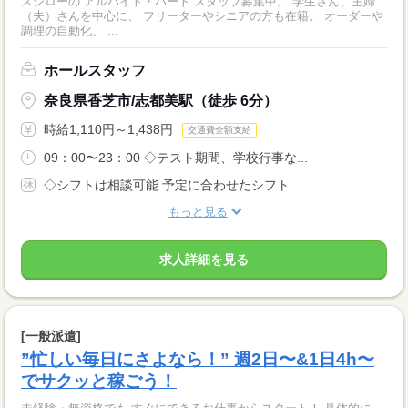
スシローの アルバイト・パート スタッフ募集中。 学生さん、主婦
（夫）さんを中心に、 フリーターやシニアの方も在籍。 オーダーや
調理の自動化、 ...
ホールスタッフ
奈良県香芝市/志都美駅（徒歩 6分）
時給1,110円～1,438円
交通費全額支給
09：00〜23：00 ◇テスト期間、学校行事な...
◇シフトは相談可能 予定に合わせたシフト...
もっと見る
求人詳細を見る
[一般派遣]
”忙しい毎日にさよなら！” 週2日〜&1日4h〜
でサクッと稼ごう！