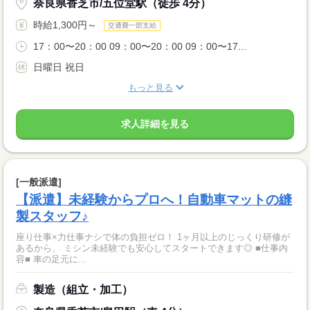
奈良県香芝市/五位堂駅（徒歩 4分）
時給1,300円～
交通費一部支給
17：00〜20：00 09：00〜20：00 09：00〜17...
日曜日 祝日
もっと見る
求人詳細を見る
[一般派遣]
【派遣】未経験からプロへ！自動車マットの縫
製スタッフ♪
座り仕事×力仕事ナシで体の負担ゼロ！ 1ヶ月以上のじっくり研修が
あるから、 ミシン未経験でも安心してスタートできます◎ ■仕事内
容■ 車の足元に...
製造（組立・加工）