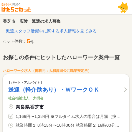
香芝市 広陵 派遣の求人募集
派遣スタッフ活躍中に関する求人情報を見てみる
5
ヒット件数：
件
お探しの条件にヒットしたハローワーク案件一覧
ハローワーク求人（掲載元：大和高田公共職業安定所）
パート・アルバイト
送迎（軽介助あり）・ＷワークＯＫ
社会福祉法人 太樹会
奈良県香芝市
1,166円〜1,384円 ※フルタイム求人の場合は月額（換算額）、パート求人の場合は時間額を表示しています。
就業時間１ 8時15分〜10時00分 就業時間２ 16時00分〜17時30分 就業時間に関する特記事項 火・木・土 勤務していただけるか希望ですが、 <BR> 相談して勤務調整させていただきます。