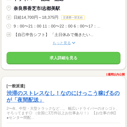
奈良県香芝市/志都美駅
日給14,700円～18,375円
交通費一部支給
9：00〜21：00 11：00〜22：00 6：00〜17：...
【自己申告シフト】 「土日休みで働きたい...
もっと見る
求人詳細を見る
1週間以内公開
[一般派遣]
渋滞のストレスなし！なのにけっこう稼げるの
が「夜間配送」
2〜4t、中型・大型トラックなど…。 幅広いドライバーのオシゴト、
そろってます◎ （全国に3万件以上お仕事あり！） 【お仕事の例】
●センター間配...