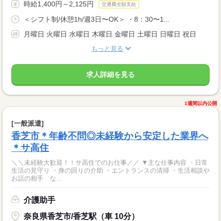
時給1,400円～2,125円
交通費全額支給
＜シフト制/休憩1h/週3日〜OK＞ ・8：30〜1...
月曜日 火曜日 水曜日 木曜日 金曜日 土曜日 日曜日 祝日
もっと見る
求人詳細を見る
1週間以内公開
[一般派遣]
香芝市＊年齢不問◎未経験から安定した業界へ
＊サ高住
＼＼未経験大歓迎！！サ高住でのお仕事／／ ▼主な仕事内容 ・日常
生活の見守り ・身の回りの介助 ・エントランスの清掃 ・生活相談や
お話の相手 な...
介護助手
奈良県香芝市/香芝駅（車 10分）