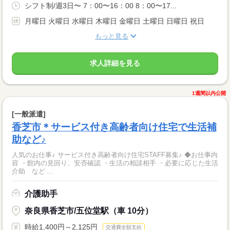
シフト制/週3日〜 7：00〜16：00 8：00〜17...
月曜日 火曜日 水曜日 木曜日 金曜日 土曜日 日曜日 祝日
もっと見る
求人詳細を見る
1週間以内公開
[一般派遣]
香芝市＊サービス付き高齢者向け住宅で生活補
助など♪
人気のお仕事♪ サービス付き高齢者向け住宅STAFF募集♪ ◆お仕事内
容 ・館内の見回り、安否確認 ・生活の相談相手 ・必要に応じた生活
介助 など ...
介護助手
奈良県香芝市/五位堂駅（車 10分）
時給1,400円～2,125円
交通費全額支給