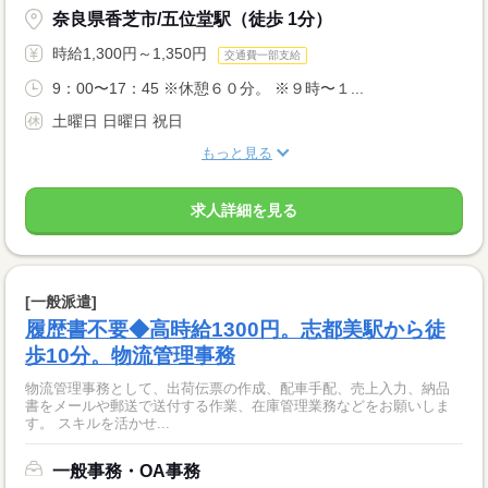
奈良県香芝市/五位堂駅（徒歩 1分）
時給1,300円～1,350円
交通費一部支給
9：00〜17：45 ※休憩６０分。 ※９時〜１...
土曜日 日曜日 祝日
もっと見る
求人詳細を見る
[一般派遣]
履歴書不要◆高時給1300円。志都美駅から徒
歩10分。物流管理事務
物流管理事務として、出荷伝票の作成、配車手配、売上入力、納品
書をメールや郵送で送付する作業、在庫管理業務などをお願いしま
す。 スキルを活かせ...
一般事務・OA事務