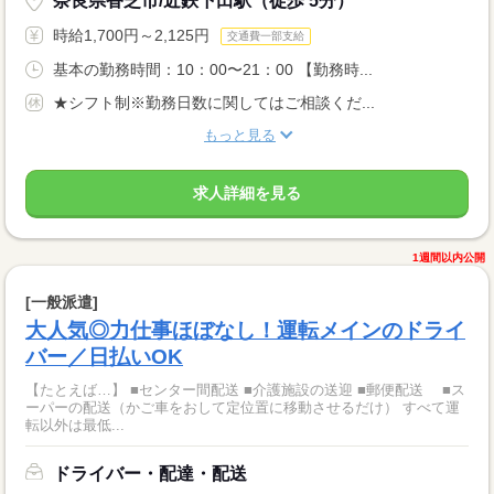
奈良県香芝市/近鉄下田駅（徒歩 5分）
時給1,700円～2,125円
交通費一部支給
基本の勤務時間：10：00〜21：00 【勤務時...
★シフト制※勤務日数に関してはご相談くだ...
もっと見る
求人詳細を見る
1週間以内公開
[一般派遣]
大人気◎力仕事ほぼなし！運転メインのドライ
バー／日払いOK
【たとえば…】 ■センター間配送 ■介護施設の送迎 ■郵便配送 ■ス
ーパーの配送（かご車をおして定位置に移動させるだけ） すべて運
転以外は最低...
ドライバー・配達・配送