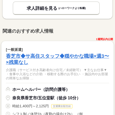
求人詳細を見る
(ハローワークより転載)
関連のおすすめ求人情報
1週間以内公開
[一般派遣]
香芝市◆サ高住スタッフ◆穏やかな職場×週3〜
×残業なし
介護職（サービス付き高齢者向け住宅／未経験可） ▼主なお仕事▼
・食事や入浴などの介助 ・移動する際のお手伝い ・施設内やお部屋
の簡単なお掃除 ...
ホームヘルパー（訪問介護等）
奈良県香芝市/五位堂駅（徒歩 10分）
時給1,400円～2,125円
交通費全額支給
シフト制／休憩1h（夜勤の場合は2h） （例...