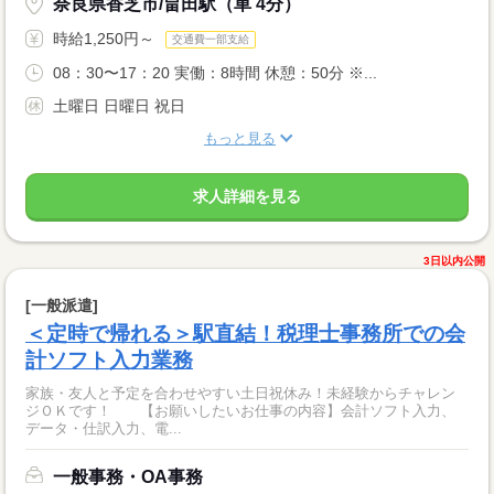
奈良県香芝市/畠田駅（車 4分）
時給1,250円～
交通費一部支給
08：30〜17：20 実働：8時間 休憩：50分 ※...
土曜日 日曜日 祝日
もっと見る
求人詳細を見る
3日以内公開
[一般派遣]
＜定時で帰れる＞駅直結！税理士事務所での会
計ソフト入力業務
家族・友人と予定を合わせやすい土日祝休み！未経験からチャレン
ジＯＫです！ 【お願いしたいお仕事の内容】会計ソフト入力、
データ・仕訳入力、電...
一般事務・OA事務