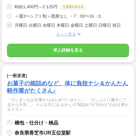
時給1,400円～2,125円
交通費全額支給
＜週3〜シフト制＞残業なし ・7：00〜16：0...
月曜日 火曜日 水曜日 木曜日 金曜日 土曜日 日曜日 祝日
もっと見る
求人詳細を見る
[一般派遣]
お菓子の箱詰めなど、体に負担ナシ＆かんたん
軽作業がたくさん♪
「カンタンなお仕事からはじめていきたい」 「久しぶりに働きにで
るから不安…」 そんな方には おかしの”箱詰め”や”仕分け”のお仕事が
オススメ...
梱包・仕分け・検品
奈良県香芝市/JR五位堂駅