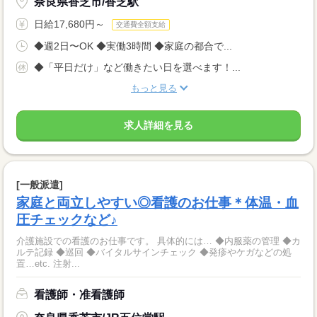
奈良県香芝市/香芝駅
日給17,680円～
交通費全額支給
◆週2日〜OK ◆実働3時間 ◆家庭の都合で...
◆「平日だけ」など働きたい日を選べます！...
もっと見る
求人詳細を見る
[一般派遣]
家庭と両立しやすい◎看護のお仕事＊体温・血
圧チェックなど♪
介護施設での看護のお仕事です。 具体的には… ◆内服薬の管理 ◆カ
ルテ記録 ◆巡回 ◆バイタルサインチェック ◆発疹やケガなどの処
置…etc. 注射...
看護師・准看護師