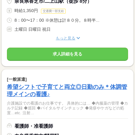
奈良県香芝市/二上山駅（徒歩 8分）
時給1,350円
交通費一部支給
8：00〜17：00 ※休憩は計８０分。８時半...
土曜日 日曜日 祝日
もっと見る
求人詳細を見る
[一般派遣]
希望シフトで子育てと両立◎日勤のみ＊体調管
理メインの看護♪
介護施設での看護のお仕事です。 具体的には… ◆内服薬の管理 ◆カ
ルテ記録 ◆巡回 ◆バイタルサインチェック ◆発疹やケガなどの処
置…etc. 注射...
看護師・准看護師