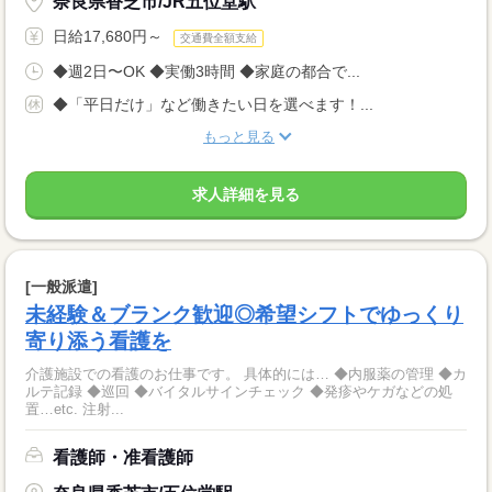
奈良県香芝市/JR五位堂駅
日給17,680円～
交通費全額支給
◆週2日〜OK ◆実働3時間 ◆家庭の都合で...
◆「平日だけ」など働きたい日を選べます！...
もっと見る
求人詳細を見る
[一般派遣]
未経験＆ブランク歓迎◎希望シフトでゆっくり
寄り添う看護を
介護施設での看護のお仕事です。 具体的には… ◆内服薬の管理 ◆カ
ルテ記録 ◆巡回 ◆バイタルサインチェック ◆発疹やケガなどの処
置…etc. 注射...
看護師・准看護師