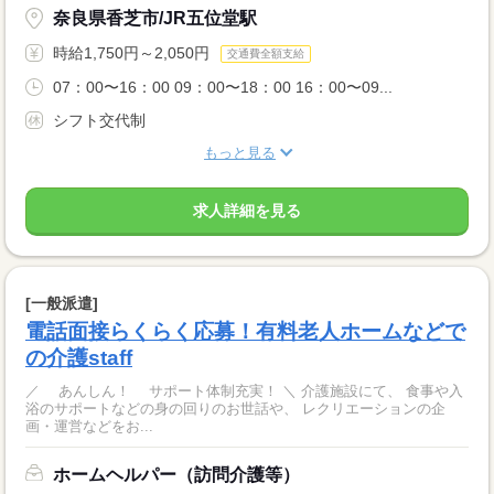
奈良県香芝市/JR五位堂駅
時給1,750円～2,050円
交通費全額支給
07：00〜16：00 09：00〜18：00 16：00〜09...
シフト交代制
もっと見る
求人詳細を見る
[一般派遣]
電話面接らくらく応募！有料老人ホームなどで
の介護staff
／ あんしん！ サポート体制充実！ ＼ 介護施設にて、 食事や入
浴のサポートなどの身の回りのお世話や、 レクリエーションの企
画・運営などをお...
ホームヘルパー（訪問介護等）