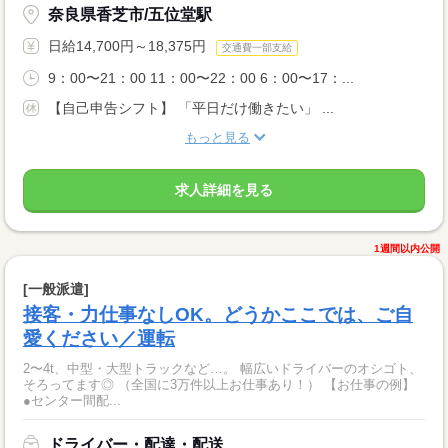
奈良県香芝市/五位堂駅
日給14,700円～18,375円
交通費一部支給
9：00〜21：00 11：00〜22：00 6：00〜17：...
【自己申告シフト】 「平日だけ働きたい」 ...
もっと見る
求人詳細を見る
1週間以内公開
[一般派遣]
接客・力仕事なしOK。どうかここでは、ご自
愛ください／運転
2〜4t、中型・大型トラックなど…。 幅広いドライバーのオシゴト、
そろってます◎ （全国に3万件以上お仕事あり！） 【お仕事の例】
●センター間配...
ドライバー・配達・配送