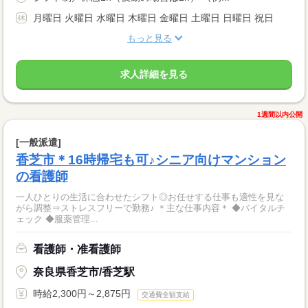
月曜日 火曜日 水曜日 木曜日 金曜日 土曜日 日曜日 祝日
もっと見る
求人詳細を見る
1週間以内公開
[一般派遣]
香芝市＊16時帰宅も可♪シニア向けマンション
の看護師
一人ひとりの生活に合わせたシフト◎お任せする仕事も適性を見な
がら調整⇒ストレスフリーで勤務♪ ＊主な仕事内容＊ ◆バイタルチ
ェック ◆服薬管理...
看護師・准看護師
奈良県香芝市/香芝駅
時給2,300円～2,875円
交通費全額支給