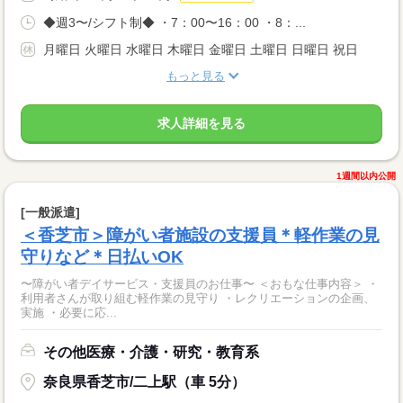
◆週3〜/シフト制◆ ・7：00〜16：00 ・8：...
月曜日 火曜日 水曜日 木曜日 金曜日 土曜日 日曜日 祝日
もっと見る
求人詳細を見る
1週間以内公開
[一般派遣]
＜香芝市＞障がい者施設の支援員＊軽作業の見
守りなど＊日払いOK
〜障がい者デイサービス・支援員のお仕事〜 ＜おもな仕事内容＞ ・
利用者さんが取り組む軽作業の見守り ・レクリエーションの企画、
実施 ・必要に応...
その他医療・介護・研究・教育系
奈良県香芝市/二上駅（車 5分）