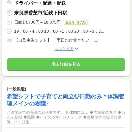
ドライバー・配達・配送
奈良県香芝市/近鉄下田駅
日給14,700円～18,375円
交通費一部支給
19：00〜4：00 18：00〜1：00 23：30〜3：3...
【自己申告シフト】 「平日だけ働きたい」 ...
もっと見る
求人詳細を見る
[一般派遣]
希望シフトで子育てと両立◎日勤のみ＊体調管
理メインの看護♪
介護施設での看護のお仕事です。 具体的には… ◆内服薬の管理 ◆カ
ルテ記録 ◆巡回 ◆バイタルサインチェック ◆発疹やケガなどの処
置…etc. 注射...