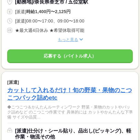
[勤務地]/奈良県香芝市 / 五位堂駅
[派遣]
時給1,400円〜2,125円
[派遣]08:00〜17:00、09:00〜18:00
★最大週4日休み ★希望休取得可能
もっと見る
応募する（バイトル求人）
[派遣]
カットして入れるだけ！旬の野菜・果物のこつ
こつパック詰めetc
◆こつこつ＆かんたんルーティンワーク 野菜・果物のカットやパッ
ク詰めなど のこつこつ作業です 具体的には カットやかんたんな下準
備 サイズや品質...
[派遣]仕分け・シール貼り、品出し(ピッキング)、軽
作業・物流その他