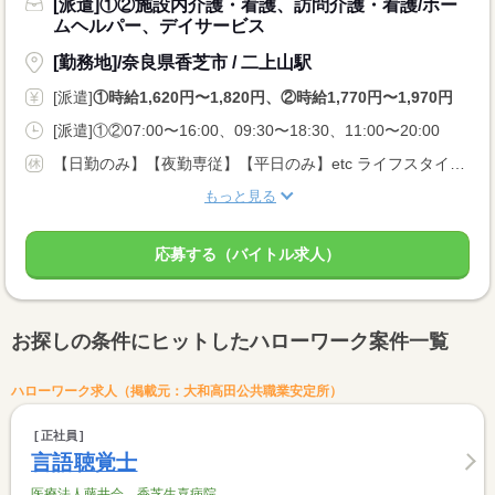
[派遣]①②施設内介護・看護、訪問介護・看護/ホー
ムヘルパー、デイサービス
[勤務地]/奈良県香芝市 / 二上山駅
[派遣]
①時給1,620円〜1,820円、②時給1,770円〜1,970円
[派遣]①②07:00〜16:00、09:30〜18:30、11:00〜20:00
【日勤のみ】【夜勤専従】【平日のみ】etc ライフスタイルに合わせてご相談いただけます
もっと見る
応募する（バイトル求人）
お探しの条件にヒットしたハローワーク案件一覧
ハローワーク求人（掲載元：大和高田公共職業安定所）
正社員
言語聴覚士
医療法人藤井会 香芝生喜病院