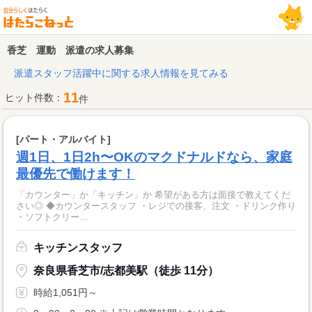
香芝 運動 派遣の求人募集
派遣スタッフ活躍中に関する求人情報を見てみる
11
ヒット件数：
件
[パート・アルバイト]
週1日、1日2h〜OKのマクドナルドなら、家庭
最優先で働けます！
「カウンター」か「キッチン」か 希望がある方は面接で教えてくだ
さい◎ ◆カウンタースタッフ ・レジでの接客、注文 ・ドリンク作り
・ソフトクリー...
キッチンスタッフ
奈良県香芝市/志都美駅（徒歩 11分）
時給1,051円～