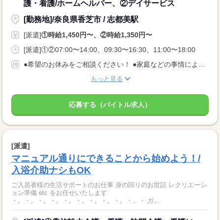
護・看護/ホームヘルパー、②デイサービス
[勤務地]/奈良県香芝市 / 志都美駅
[派遣]
①時給1,450円〜、②時給1,350円〜
[派遣]①②07:00〜14:00、09:30〜16:30、11:00〜18:00
●希望のお休みをご相談ください！ ●家庭などの事情によるお休み調整OK 「土日休み」「扶養内」など 希望に合わせてお仕事をご紹介します。
もっと見る
応募する（バイトル求人）
[派遣]
マニュアル通りにできることから始めよう！/
入浴介助ナシもOK
ご入居者様の生活サポートのお仕事 身の回りのお世話 レクリエーシ
ョン準備 etc をお任せいたします
・。・。・。・。・。・。・。・。・。・。・ ガ...