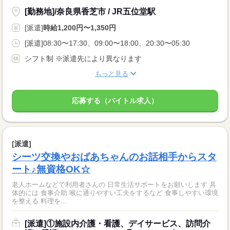
[勤務地]/奈良県香芝市 / JR五位堂駅
[派遣]
時給1,200円〜1,350円
[派遣]08:30〜17:30、09:00〜18:00、20:30〜05:30
シフト制 ※派遣先により異なります
もっと見る
応募する（バイトル求人）
[派遣]
シーツ交換やおばあちゃんのお話相手からスタ
ート♪無資格OK☆
老人ホームなどで利用者さんの 日常生活サポートをお願いします 具
体的には 食事介助 喉に通りやすい工夫をするなど 食事しやすい環境
を整える 料理を...
[派遣]①施設内介護・看護、デイサービス、訪問介