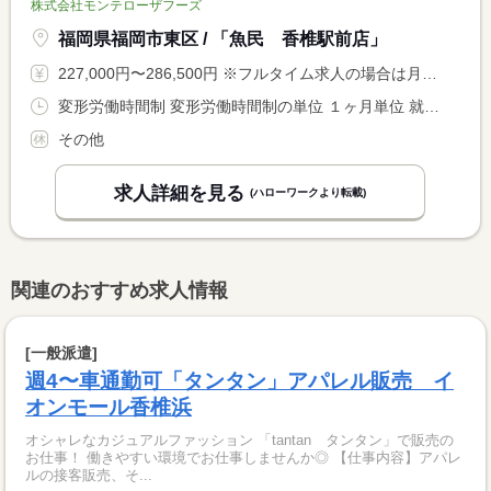
株式会社モンテローザフーズ
福岡県福岡市東区 / 「魚民 香椎駅前店」
227,000円〜286,500円 ※フルタイム求人の場合は月額（換算額）、パート求人の場合は時間額を表示しています。
変形労働時間制 変形労働時間制の単位 １ヶ月単位 就業時間１ 15時00分〜23時00分 就業時間２ 19時30分〜3時30分 就業時間に関する特記事項 店舗により異なる
その他
求人詳細を見る
(ハローワークより転載)
関連のおすすめ求人情報
[一般派遣]
週4〜車通勤可「タンタン」アパレル販売 イ
オンモール香椎浜
オシャレなカジュアルファッション 「tantan タンタン」で販売の
お仕事！ 働きやすい環境でお仕事しませんか◎ 【仕事内容】アパレ
ルの接客販売、そ...