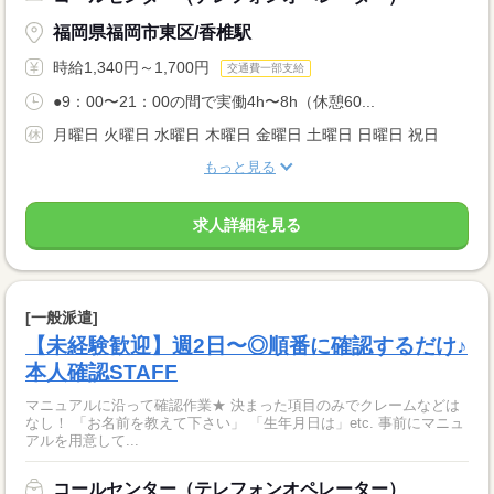
福岡県福岡市東区/香椎駅
時給1,340円～1,700円
交通費一部支給
●9：00〜21：00の間で実働4h〜8h（休憩60...
月曜日 火曜日 水曜日 木曜日 金曜日 土曜日 日曜日 祝日
もっと見る
求人詳細を見る
[一般派遣]
【未経験歓迎】週2日〜◎順番に確認するだけ♪
本人確認STAFF
マニュアルに沿って確認作業★ 決まった項目のみでクレームなどは
なし！ 「お名前を教えて下さい」 「生年月日は」etc. 事前にマニュ
アルを用意して...
コールセンター（テレフォンオペレーター）