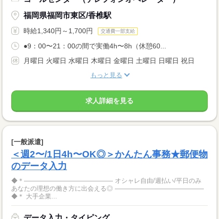
福岡県福岡市東区/香椎駅
時給1,340円～1,700円
交通費一部支給
●9：00〜21：00の間で実働4h〜8h（休憩60...
月曜日 火曜日 水曜日 木曜日 金曜日 土曜日 日曜日 祝日
もっと見る
求人詳細を見る
[一般派遣]
＜週2〜/1日4h〜OK◎＞かんたん事務★郵便物
のデータ入力
◆＊―――――――――――――― オシャレ自由/週払い/平日のみ
あなたの理想の働き方に出会える◎ ――――――――――――――
◆＊ 大手企業...
データ入力・タイピング