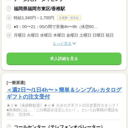
福岡県福岡市東区/香椎駅
時給1,340円～1,700円
交通費一部支給
●9：00〜21：00の間で実働4h〜8h（休憩60...
月曜日 火曜日 水曜日 木曜日 金曜日 土曜日 日曜日 祝日
もっと見る
求人詳細を見る
[一般派遣]
＜週2日〜/1日4h〜＞簡単＆シンプル♪カタログ
ギフトの注文受付
★☆★《未経験歓迎》★☆★ カタログギフトの注文受付スタッフ！
■具体的には... 「この商品を注文したい！」 というお客様の電話を
受け、 注文内...
コールセンター（テレフォンオペレーター）