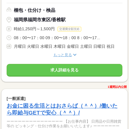
梱包・仕分け・検品
福岡県福岡市東区/香椎駅
時給1,250円～1,500円
交通費全額支給
08：00〜17：00 09：00〜18：00 8：00〜17...
月曜日 火曜日 水曜日 木曜日 金曜日 土曜日 日曜日 祝日
もっと見る
求人詳細を見る
1週間以内公開
[一般派遣]
お金に困る生活とはおさらば（＾＾）/働いた
ら即給与GETで安心（＾＾）/
ーーーーーーーーーーーーーーー 【お仕事内容】 日用品や日用雑貨
等の ピッキング・仕分け作業をお願いいたします♪ ーーーーーーー