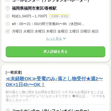
コールセンター（テレフォンオペレーター）
福岡県福岡市東区/香椎駅
時給1,340円～1,700円
交通費一部支給
●9：00〜21：00の間で実働4h〜8h（休憩60...
月曜日 火曜日 水曜日 木曜日 金曜日 土曜日 日曜日 祝日
もっと見る
求人詳細を見る
[一般派遣]
≪未経験OK≫受電のみ♪落とし物受付★週2〜
OK×1日4h〜OK！
駅の落とし物に関するお問合せ窓口◎ コチラからお電話することは
ないので コールデビューにもピッタリです☆ ◆例えば… 「スマホを
落としちゃって...
コールセンター（テレフォンオペレーター）