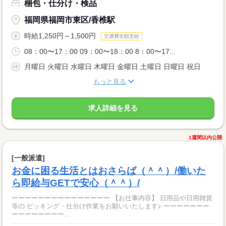
梱包・仕分け・検品
福岡県福岡市東区/香椎駅
時給1,250円～1,500円
交通費全額支給
08：00〜17：00 09：00〜18：00 8：00〜17...
月曜日 火曜日 水曜日 木曜日 金曜日 土曜日 日曜日 祝日
もっと見る
求人詳細を見る
1週間以内公開
[一般派遣]
お金に困る生活とはおさらば（＾＾）/働いた
ら即給与GETで安心（＾＾）/
ーーーーーーーーーーーーーーー 【お仕事内容】 日用品や日用雑貨
等の ピッキング・仕分け作業をお願いいたします♪ ーーーーーーー
ーーーーーーーー...