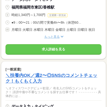
福岡県福岡市東区/香椎駅
時給1,340円～1,700円
交通費一部支給
●9：00〜21：00の間で実働4h〜8h（休憩60...
月曜日 火曜日 水曜日 木曜日 金曜日 土曜日 日曜日 祝日
もっと見る
求人詳細を見る
[一般派遣]
＼扶養内OK／週2〜◎SNSのコメントチェッ
ク！もくもく入力
＼オフィスワークデビュー歓迎／ 有名人のSNSコメントをチェッ
ク！ 誹謗中傷や不審なコメントを探すお仕事です！ - - - - - - - - - - 具
体的には...
データ入力・タイピング