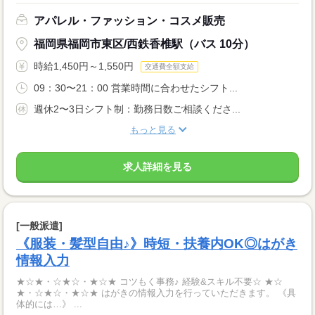
アパレル・ファッション・コスメ販売
福岡県福岡市東区/西鉄香椎駅（バス 10分）
時給1,450円～1,550円
交通費全額支給
09：30〜21：00 営業時間に合わせたシフト...
週休2〜3日シフト制：勤務日数ご相談くださ...
もっと見る
求人詳細を見る
[一般派遣]
《服装・髪型自由♪》時短・扶養内OK◎はがき
情報入力
★☆★・☆★☆・★☆★ コツもく事務♪ 経験&スキル不要☆ ★☆
★・☆★☆・★☆★ はがきの情報入力を行っていただきます。 《具
体的には…》 ...