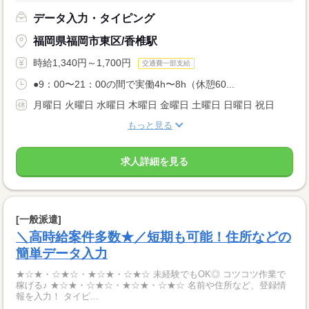
データ入力・タイピング
福岡県福岡市東区/香椎駅
時給1,340円～1,700円
交通費一部支給
●9：00〜21：00の間で実働4h〜8h（休憩60...
月曜日 火曜日 水曜日 木曜日 金曜日 土曜日 日曜日 祝日
もっと見る
求人詳細を見る
[一般派遣]
＼高時給案件多数★／短期も可能！住所などの
簡単データ入力
★☆★・☆★☆・★☆★・☆★☆ 未経験でもOK◎ コツコツ作業で
稼げる♪ ★☆★・☆★☆・★☆★・☆★☆ 名前や住所など、登録情
報を入力！ タイピ...