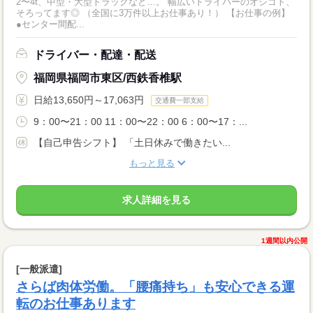
2〜4t、中型・大型トラックなど…。 幅広いドライバーのオシゴト、
そろってます◎ （全国に3万件以上お仕事あり！） 【お仕事の例】
●センター間配...
ドライバー・配達・配送
福岡県福岡市東区/西鉄香椎駅
日給13,650円～17,063円
交通費一部支給
9：00〜21：00 11：00〜22：00 6：00〜17：...
【自己申告シフト】 「土日休みで働きたい...
もっと見る
求人詳細を見る
1週間以内公開
[一般派遣]
さらば肉体労働。「腰痛持ち」も安心できる運
転のお仕事あります