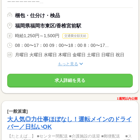
ーーーーーーーー...
梱包・仕分け・検品
福岡県福岡市東区/香椎宮前駅
時給1,250円～1,500円
交通費全額支給
08：00〜17：00 09：00〜18：00 8：00〜17...
月曜日 火曜日 水曜日 木曜日 金曜日 土曜日 日曜日 祝日
もっと見る
求人詳細を見る
1週間以内公開
[一般派遣]
大人気◎力仕事ほぼなし！運転メインのドライ
バー／日払いOK
【たとえば…】 ■センター間配送 ■介護施設の送迎 ■郵便配送 ■ス