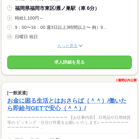
福岡県福岡市東区/雁ノ巣駅（車 6分）
時給1,100円～
9：00〜16：00 週3日以上3時間以上〜 例）9...
日曜日 祝日
もっと見る
求人詳細を見る
1週間以内公開
[一般派遣]
お金に困る生活とはおさらば（＾＾）/働いた
ら即給与GETで安心（＾＾）/
ーーーーーーーーーーーーーーー 【お仕事内容】 日用品や日用雑貨
等の ピッキング・仕分け作業をお願いいたします♪ ーーーーーーー
ーーーーーーーー...