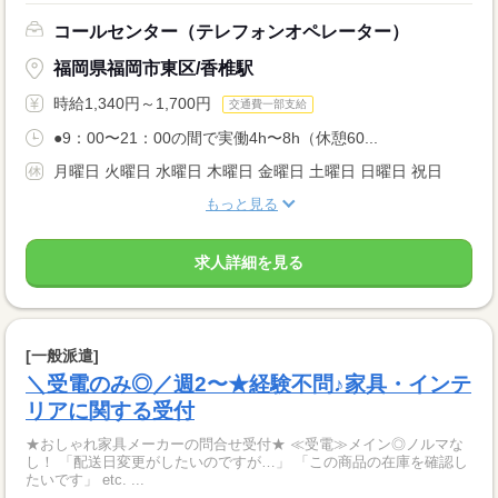
コールセンター（テレフォンオペレーター）
福岡県福岡市東区/香椎駅
時給1,340円～1,700円
交通費一部支給
●9：00〜21：00の間で実働4h〜8h（休憩60...
月曜日 火曜日 水曜日 木曜日 金曜日 土曜日 日曜日 祝日
もっと見る
求人詳細を見る
[一般派遣]
＼受電のみ◎／週2〜★経験不問♪家具・インテ
リアに関する受付
★おしゃれ家具メーカーの問合せ受付★ ≪受電≫メイン◎ノルマな
し！ 「配送日変更がしたいのですが…」 「この商品の在庫を確認し
たいです」 etc. ...