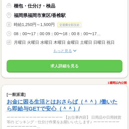
梱包・仕分け・検品
福岡県福岡市東区/香椎駅
時給1,250円～1,500円
交通費全額支給
08：00〜17：00 09：00〜18：00 8：00〜17...
月曜日 火曜日 水曜日 木曜日 金曜日 土曜日 日曜日 祝日
もっと見る
求人詳細を見る
1週間以内公開
[一般派遣]
お金に困る生活とはおさらば（＾＾）/働いた
ら即給与GETで安心（＾＾）/
ーーーーーーーーーーーーーーー 【お仕事内容】 日用品や日用雑貨
等の ピッキング・仕分け作業をお願いいたします♪ ーーーーーーー
ーーーーーーーー...