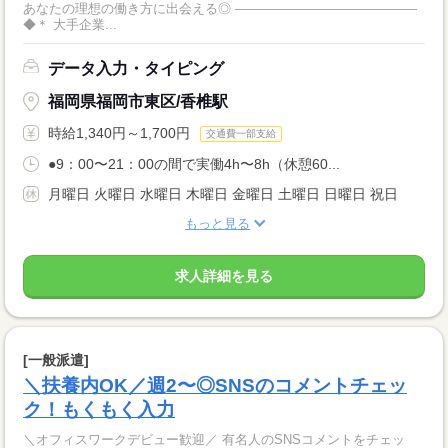
あなたの理想の働き方に出会える◎ ――――――――――――――
◆＊ 大手企業...
データ入力・タイピング
福岡県福岡市東区/香椎駅
時給1,340円～1,700円
交通費一部支給
●9：00〜21：00の間で実働4h〜8h（休憩60...
月曜日 火曜日 水曜日 木曜日 金曜日 土曜日 日曜日 祝日
もっと見る
求人詳細を見る
[一般派遣]
＼扶養内OK／週2〜◎SNSのコメントチェッ
ク！もくもく入力
＼オフィスワークデビュー歓迎／ 有名人のSNSコメントをチェッ