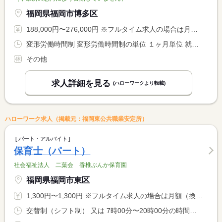
福岡県福岡市博多区
188,000円〜276,000円 ※フルタイム求人の場合は月額（換算額）、パート求人の場合は時間額を表示しています。
変形労働時間制 変形労働時間制の単位 １ヶ月単位 就業時間１ 9時00分〜17時30分 就業時間２ 14時00分〜22時30分 就業時間３ 15時30分〜0時00分 就業時間に関する特記事項 ※勤務場所又は繁忙期等で <BR> シフト時間の変更あり <BR> シフト制（７時間半未満のシフトもあります）
その他
求人詳細を見る
(ハローワークより転載)
ハローワーク求人（掲載元：福岡東公共職業安定所）
パート・アルバイト
保育士（パート）
社会福祉法人 二葉会 香椎ぶんか保育園
福岡県福岡市東区
1,300円〜1,300円 ※フルタイム求人の場合は月額（換算額）、パート求人の場合は時間額を表示しています。
交替制（シフト制） 又は 7時00分〜20時00分の時間の間の6時間以上 就業時間に関する特記事項 勤務時間は相談可 <BR> 休憩は就業時間に応じて付与します