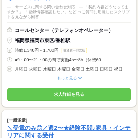
― サービスに関する問い合わせ対応 ― 「契約内容どうなってま
すか？」 「登録情報確認したい」など ⇒ご質問に用意したスクリプ
トを見ながら回答...
コールセンター（テレフォンオペレーター）
福岡県福岡市東区/香椎駅
時給1,340円～1,700円
交通費一部支給
●9：00〜21：00の間で実働4h〜8h（休憩60...
月曜日 火曜日 水曜日 木曜日 金曜日 土曜日 日曜日 祝日
もっと見る
求人詳細を見る
[一般派遣]
＼受電のみ◎／週2〜★経験不問♪家具・インテ
リアに関する受付