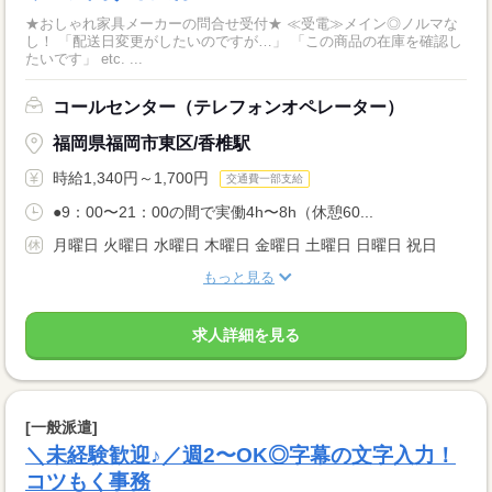
★おしゃれ家具メーカーの問合せ受付★ ≪受電≫メイン◎ノルマな
し！ 「配送日変更がしたいのですが…」 「この商品の在庫を確認し
たいです」 etc. ...
コールセンター（テレフォンオペレーター）
福岡県福岡市東区/香椎駅
時給1,340円～1,700円
交通費一部支給
●9：00〜21：00の間で実働4h〜8h（休憩60...
月曜日 火曜日 水曜日 木曜日 金曜日 土曜日 日曜日 祝日
もっと見る
求人詳細を見る
[一般派遣]
＼未経験歓迎♪／週2〜OK◎字幕の文字入力！
コツもく事務