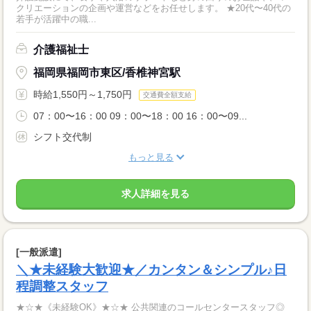
クリエーションの企画や運営などをお任せします。 ★20代〜40代の
若手が活躍中の職...
介護福祉士
福岡県福岡市東区/香椎神宮駅
時給1,550円～1,750円
交通費全額支給
07：00〜16：00 09：00〜18：00 16：00〜09...
シフト交代制
もっと見る
求人詳細を見る
[一般派遣]
＼★未経験大歓迎★／カンタン＆シンプル♪日
程調整スタッフ
★☆★《未経験OK》★☆★ 公共関連のコールセンタースタッフ◎