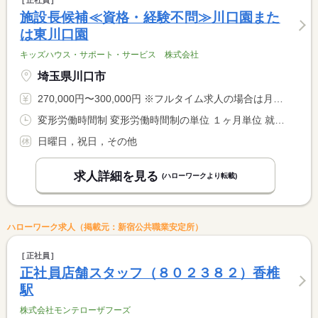
正社員
施設長候補≪資格・経験不問≫川口園また
は東川口園
キッズハウス・サポート・サービス 株式会社
埼玉県川口市
270,000円〜300,000円 ※フルタイム求人の場合は月額（換算額）、パート求人の場合は時間額を表示しています。
変形労働時間制 変形労働時間制の単位 １ヶ月単位 就業時間１ 8時30分〜17時30分 又は 7時30分〜19時00分の時間の間の8時間 就業時間に関する特記事項 シフト制
日曜日，祝日，その他
求人詳細を見る
(ハローワークより転載)
ハローワーク求人（掲載元：新宿公共職業安定所）
正社員
正社員店舗スタッフ（８０２３８２）香椎
駅
株式会社モンテローザフーズ