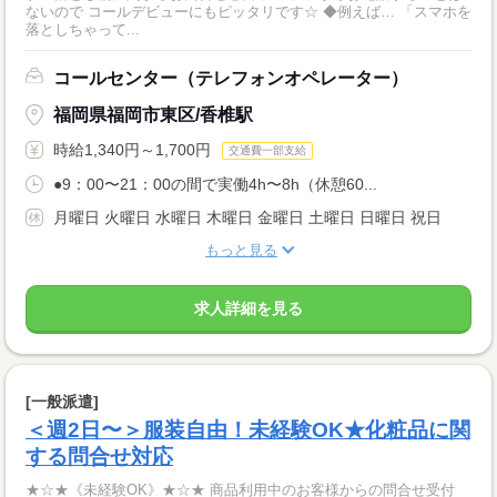
ないので コールデビューにもピッタリです☆ ◆例えば… 「スマホを
落としちゃって...
コールセンター（テレフォンオペレーター）
福岡県福岡市東区/香椎駅
時給1,340円～1,700円
交通費一部支給
●9：00〜21：00の間で実働4h〜8h（休憩60...
月曜日 火曜日 水曜日 木曜日 金曜日 土曜日 日曜日 祝日
もっと見る
求人詳細を見る
[一般派遣]
＜週2日〜＞服装自由！未経験OK★化粧品に関
する問合せ対応
★☆★《未経験OK》★☆★ 商品利用中のお客様からの問合せ受付