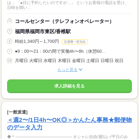
は... 「●日に予約したいのですが…」 というお客様の電話を受け、
日時を聞い...
コールセンター（テレフォンオペレーター）
福岡県福岡市東区/香椎駅
時給1,340円～1,700円
交通費一部支給
●9：00〜21：00の間で実働4h〜8h（休憩60...
月曜日 火曜日 水曜日 木曜日 金曜日 土曜日 日曜日 祝日
もっと見る
求人詳細を見る
[一般派遣]
＜週2〜/1日4h〜OK◎＞かんたん事務★郵便物
のデータ入力
◆＊―――――――――――――― オシャレ自由/週払い/平日のみ