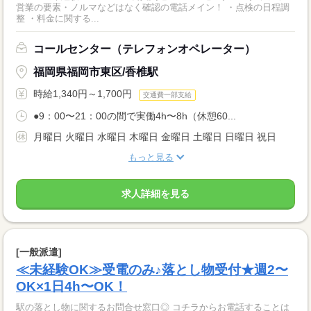
営業の要素・ノルマなどはなく確認の電話メイン！ ・点検の日程調
整 ・料金に関する...
コールセンター（テレフォンオペレーター）
福岡県福岡市東区/香椎駅
時給1,340円～1,700円
交通費一部支給
●9：00〜21：00の間で実働4h〜8h（休憩60...
月曜日 火曜日 水曜日 木曜日 金曜日 土曜日 日曜日 祝日
もっと見る
求人詳細を見る
[一般派遣]
≪未経験OK≫受電のみ♪落とし物受付★週2〜
OK×1日4h〜OK！
駅の落とし物に関するお問合せ窓口◎ コチラからお電話することは