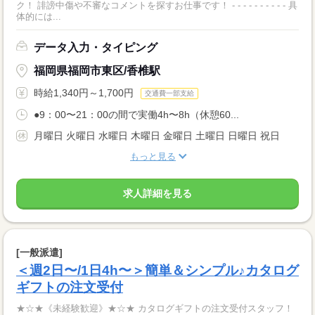
ク！ 誹謗中傷や不審なコメントを探すお仕事です！ - - - - - - - - - - 具
体的には...
データ入力・タイピング
福岡県福岡市東区/香椎駅
時給1,340円～1,700円
交通費一部支給
●9：00〜21：00の間で実働4h〜8h（休憩60...
月曜日 火曜日 水曜日 木曜日 金曜日 土曜日 日曜日 祝日
もっと見る
求人詳細を見る
[一般派遣]
＜週2日〜/1日4h〜＞簡単＆シンプル♪カタログ
ギフトの注文受付
★☆★《未経験歓迎》★☆★ カタログギフトの注文受付スタッフ！