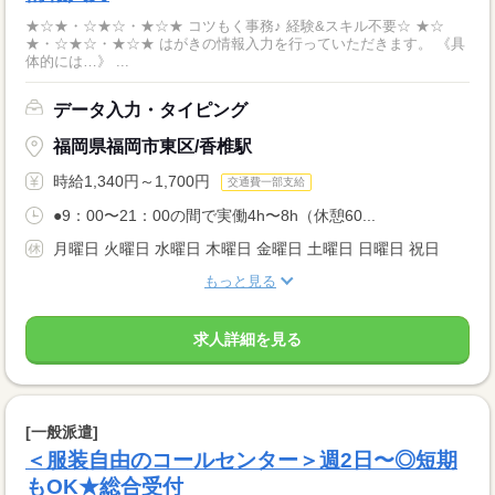
★☆★・☆★☆・★☆★ コツもく事務♪ 経験&スキル不要☆ ★☆
★・☆★☆・★☆★ はがきの情報入力を行っていただきます。 《具
体的には…》 ...
データ入力・タイピング
福岡県福岡市東区/香椎駅
時給1,340円～1,700円
交通費一部支給
●9：00〜21：00の間で実働4h〜8h（休憩60...
月曜日 火曜日 水曜日 木曜日 金曜日 土曜日 日曜日 祝日
もっと見る
求人詳細を見る
[一般派遣]
＜服装自由のコールセンター＞週2日〜◎短期
もOK★総合受付