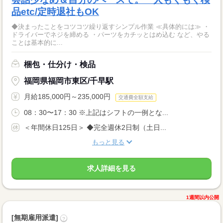
品etc/定時退社もOK
◆決まったことをコツコツ繰り返すシンプル作業 ≪具体的には≫ ・
ドライバーでネジを締める ・パーツをカチッとはめ込む など、やる
ことは基本的に...
梱包・仕分け・検品
福岡県福岡市東区/千早駅
月給185,000円～235,000円
交通費全額支給
08：30〜17：30 ※上記はシフトの一例とな...
＜年間休日125日＞ ◆完全週休2日制（土日...
もっと見る
求人詳細を見る
1週間以内公開
[無期雇用派遣]
?