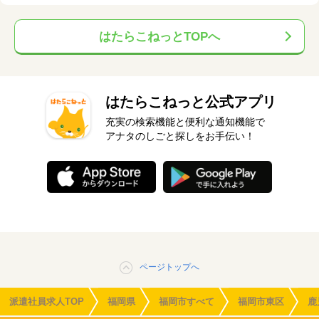
はたらこねっとTOPへ
はたらこねっと公式アプリ
充実の検索機能と便利な通知機能で
アナタのしごと探しをお手伝い！
ページトップへ
派遣社員求人TOP
福岡県
福岡市すべて
福岡市東区
鹿