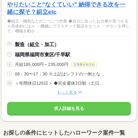
やりたいこと"なくていい" 納得できる次を一
緒に探そ？組立etc
◆組立・梱包などのこつこつ作業 ◆自分に合ったお仕事が見つかる
≪具体的には≫ ・機械にプラスチック製品をセット ・ボタンを押し
て、機械を動か...
製造（組立・加工）
福岡県福岡市東区/千早駅
月給185,000円～235,000円
交通費全額支給
08：30〜17：30 ※上記はシフトの一例とな...
＜年間休日125日＞ ◆完全週休2日制（土日...
もっと見る
求人詳細を見る
お探しの条件にヒットしたハローワーク案件一覧