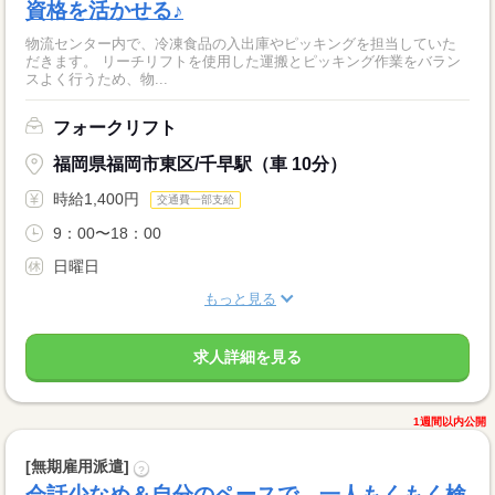
資格を活かせる♪
物流センター内で、冷凍食品の入出庫やピッキングを担当していた
だきます。 リーチリフトを使用した運搬とピッキング作業をバラン
スよく行うため、物...
フォークリフト
福岡県福岡市東区/千早駅（車 10分）
時給1,400円
交通費一部支給
9：00〜18：00
日曜日
もっと見る
求人詳細を見る
1週間以内公開
[無期雇用派遣]
?
会話少なめ＆自分のペースで。一人もくもく検