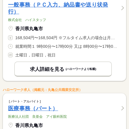
一般事務（ＰＣ入力、納品書や送り状発
行）
株式会社 ハイスタッフ
香川県丸亀市
168,504円〜168,504円 ※フルタイム求人の場合は月額（換算額）、パート求人の場合は時間額を表示しています。
就業時間１ 9時00分〜17時00分 又は 8時00分〜17時00分の時間の間の7時間以上 就業時間に関する特記事項 ８：００〜１７：００でも大丈夫です
土曜日，日曜日，祝日
求人詳細を見る
(ハローワークより転載)
ハローワーク求人（掲載元：丸亀公共職業安定所）
パート・アルバイト
医療事務（パート）
医療法人社団 良亜会 アイ眼科医院
香川県丸亀市