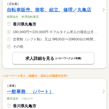
正社員
自転車販売、接客、組立、修理／丸亀店
有限会社 米澤自転車店
香川県丸亀市
180,000円〜220,000円 ※フルタイム求人の場合は月額（換算額）、パート求人の場合は時間額を表示しています。
交替制（シフト制） 又は 9時30分〜20時00分の時間の間の8時間程度 就業時間に関する特記事項 ★９時３０分〜２０時の間で応相談（春は時間外勤務が多くなりま <BR> す。）
その他
求人詳細を見る
(ハローワークより転載)
ハローワーク求人（掲載元：高松公共職業安定所）
派遣
一般事務 （パート）
株式会社 パルシー
香川県丸亀市