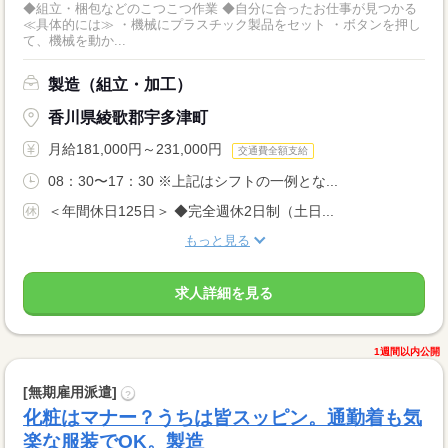
◆組立・梱包などのこつこつ作業 ◆自分に合ったお仕事が見つかる
≪具体的には≫ ・機械にプラスチック製品をセット ・ボタンを押し
て、機械を動か...
製造（組立・加工）
香川県綾歌郡宇多津町
月給181,000円～231,000円
交通費全額支給
08：30〜17：30 ※上記はシフトの一例とな...
＜年間休日125日＞ ◆完全週休2日制（土日...
もっと見る
求人詳細を見る
1週間以内公開
[無期雇用派遣]
?
化粧はマナー？うちは皆スッピン。通勤着も気
楽な服装でOK。製造