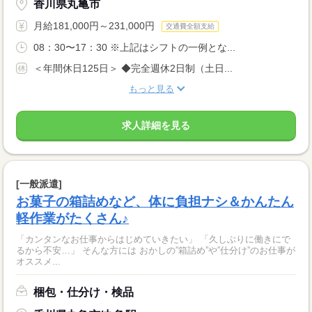
香川県丸亀市
月給181,000円～231,000円
交通費全額支給
08：30〜17：30 ※上記はシフトの一例とな...
＜年間休日125日＞ ◆完全週休2日制（土日...
もっと見る
求人詳細を見る
[一般派遣]
お菓子の箱詰めなど、体に負担ナシ＆かんたん
軽作業がたくさん♪
「カンタンなお仕事からはじめていきたい」 「久しぶりに働きにで
るから不安…」 そんな方には おかしの”箱詰め”や”仕分け”のお仕事が
オススメ...
梱包・仕分け・検品