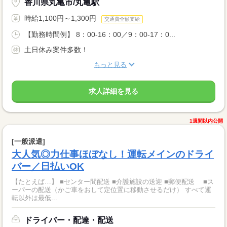
香川県丸亀市/丸亀駅
時給1,100円～1,300円
交通費全額支給
【勤務時間例】 8：00-16：00／9：00-17：0...
土日休み案件多数！
もっと見る
求人詳細を見る
1週間以内公開
[一般派遣]
大人気◎力仕事ほぼなし！運転メインのドライ
バー／日払いOK
【たとえば…】 ■センター間配送 ■介護施設の送迎 ■郵便配送 ■ス
ーパーの配送（かご車をおして定位置に移動させるだけ） すべて運
転以外は最低...
ドライバー・配達・配送