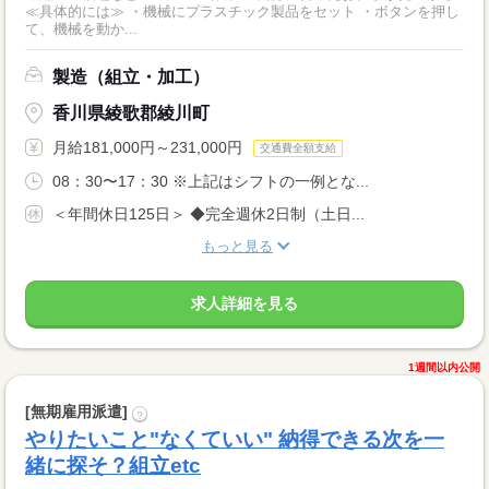
≪具体的には≫ ・機械にプラスチック製品をセット ・ボタンを押し
て、機械を動か...
製造（組立・加工）
香川県綾歌郡綾川町
月給181,000円～231,000円
交通費全額支給
08：30〜17：30 ※上記はシフトの一例とな...
＜年間休日125日＞ ◆完全週休2日制（土日...
もっと見る
求人詳細を見る
1週間以内公開
[無期雇用派遣]
?
やりたいこと"なくていい" 納得できる次を一
緒に探そ？組立etc