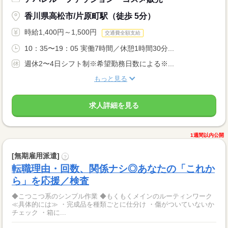
香川県高松市/片原町駅（徒歩 5分）
時給1,400円～1,500円
交通費全額支給
10：35〜19：05 実働7時間／休憩1時間30分...
週休2〜4日シフト制※希望勤務日数による※...
もっと見る
求人詳細を見る
1週間以内公開
[無期雇用派遣]
?
転職理由・回数、関係ナシ◎あなたの「これか
ら」を応援／検査
◆こつこつ系のシンプル作業 ◆もくもくメインのルーティンワーク
≪具体的には≫ ・完成品を種類ごとに仕分け ・傷がついていないか
チェック ・箱に...