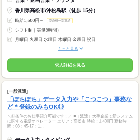
営業・企画営業・ラウンダー
香川県高松市/沖松島駅（徒歩 15分）
時給1,500円～
交通費一部支給
シフト制｜実働8時間）
月曜日 火曜日 水曜日 木曜日 金曜日 祝日
もっと見る
求人詳細を見る
[一般派遣]
「ぽちぽち」データ入力や「こつこつ」事務な
ど＊登録のみもOK◎
＼好条件のお仕事紹介可能です！／ ■［派遣］大手企業で新システム
に関する電話オペレーター エリア：高松市 時給：1,400円 勤務時
間：08：45-17：1...
データ入力・タイピング