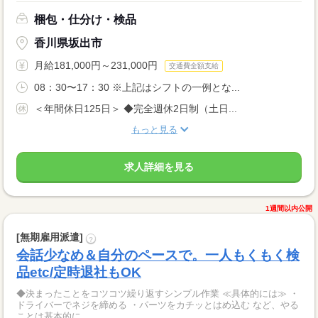
梱包・仕分け・検品
香川県坂出市
月給181,000円～231,000円
交通費全額支給
08：30〜17：30 ※上記はシフトの一例とな...
＜年間休日125日＞ ◆完全週休2日制（土日...
もっと見る
求人詳細を見る
1週間以内公開
[無期雇用派遣]
?
会話少なめ＆自分のペースで。一人もくもく検
品etc/定時退社もOK
◆決まったことをコツコツ繰り返すシンプル作業 ≪具体的には≫ ・
ドライバーでネジを締める ・パーツをカチッとはめ込む など、やる
ことは基本的に...