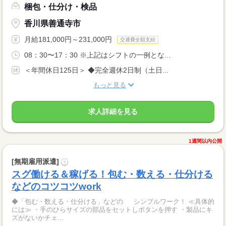
梱包・仕分け・検品
香川県善通寺市
月給181,000円～231,000円
交通費全額支給
08：30〜17：30 ※上記はシフトの一例とな...
＜年間休日125日＞ ◆完全週休2日制（土日...
もっと見る
求人詳細を見る
1週間以内公開
[無期雇用派遣]
?
スグ働ける＆稼げる！包む・数える・仕分ける
などのコツコツwork
◆「包む・数える・仕分ける」などの シンプルワーク！ ≪具体的
には≫ ・手のひらサイズの部品をセットしボタンを押す ・製品にキ
ズがないかチェ...