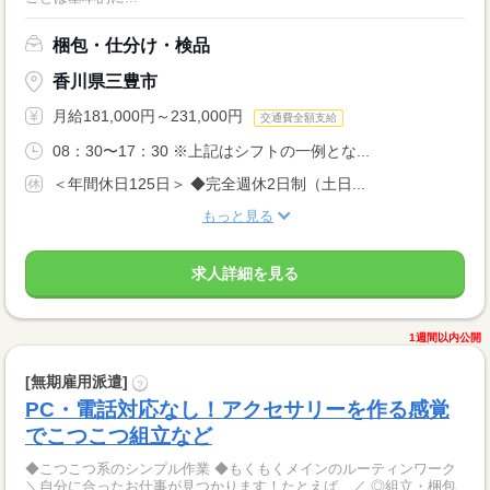
梱包・仕分け・検品
香川県三豊市
月給181,000円～231,000円
交通費全額支給
08：30〜17：30 ※上記はシフトの一例とな...
＜年間休日125日＞ ◆完全週休2日制（土日...
もっと見る
求人詳細を見る
1週間以内公開
[無期雇用派遣]
?
PC・電話対応なし！アクセサリーを作る感覚
でこつこつ組立など
◆こつこつ系のシンプル作業 ◆もくもくメインのルーティンワーク
＼自分に合ったお仕事が見つかります！たとえば…／ ◎組立・梱包