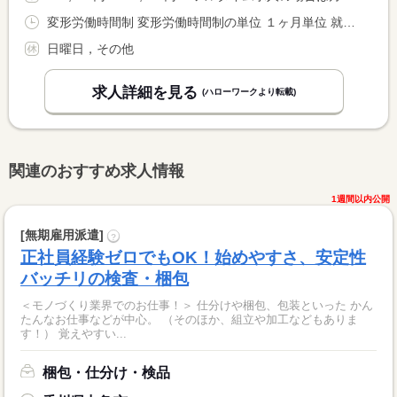
変形労働時間制 変形労働時間制の単位 １ヶ月単位 就業時間１ 8時00分〜17時00分 就業時間２ 17時00分〜2時00分 又は 19時00分〜4時00分の時間の間の8時間程度 就業時間に関する特記事項 ＊（１）と（２）のシフト制です。 <BR> ＊夜勤シフト（１９時〜翌朝４時の間の８時間）も可能です。
日曜日，その他
求人詳細を見る
(ハローワークより転載)
関連のおすすめ求人情報
1週間以内公開
[無期雇用派遣]
?
正社員経験ゼロでもOK！始めやすさ、安定性
バッチリの検査・梱包
＜モノづくり業界でのお仕事！＞ 仕分けや梱包、包装といった かん
たんなお仕事などが中心。 （そのほか、組立や加工などもありま
す！） 覚えやすい...
梱包・仕分け・検品