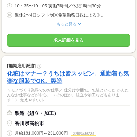
10：35〜19：05 実働7時間／休憩1時間30分...
週休2〜4日シフト制※希望勤務日数による※...
もっと見る
求人詳細を見る
[無期雇用派遣]
?
化粧はマナー？うちは皆スッピン。通勤着も気
楽な服装でOK。製造
＼モノづくり業界でのお仕事／ 仕分けや梱包、包装といった かんた
んなお仕事などが中心。 （そのほか、組立や加工などもありま
す！） 覚えやすいル...
製造（組立・加工）
香川県高松市
月給181,000円～231,000円
交通費全額支給