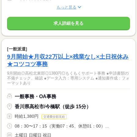
もっと見る
求人詳細を見る
[一般派遣]
9月開始★月収22万以上×残業なし×土日祝休み
★コツコツ事務
9月開始◎高松北東部◎1380円◎もくもくサポート事務 ●申請書類の
不備チェック、確認 ●データ入力：専用システム ●通知書作成：フォ
ーマットあり
一般事務・OA事務
香川県高松市/今橋駅（徒歩 15分）
時給1,380円
交通費全額支給
08：30〜17：15（実働07：45、休憩01：00）...
土曜日 日曜日 祝日