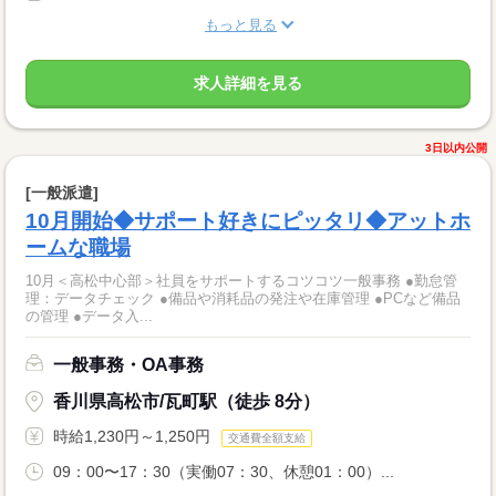
もっと見る
求人詳細を見る
3日以内公開
[一般派遣]
10月開始◆サポート好きにピッタリ◆アットホ
ームな職場
10月＜高松中心部＞社員をサポートするコツコツ一般事務 ●勤怠管
理：データチェック ●備品や消耗品の発注や在庫管理 ●PCなど備品
の管理 ●データ入...
一般事務・OA事務
香川県高松市/瓦町駅（徒歩 8分）
時給1,230円～1,250円
交通費全額支給
09：00〜17：30（実働07：30、休憩01：00）...