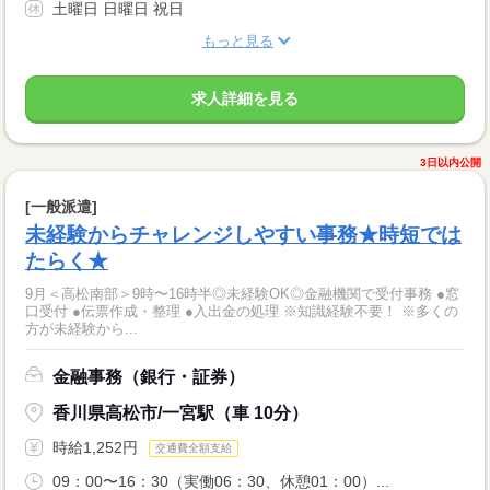
土曜日 日曜日 祝日
もっと見る
求人詳細を見る
3日以内公開
[一般派遣]
未経験からチャレンジしやすい事務★時短では
たらく★
9月＜高松南部＞9時〜16時半◎未経験OK◎金融機関で受付事務 ●窓
口受付 ●伝票作成・整理 ●入出金の処理 ※知識経験不要！ ※多くの
方が未経験から...
金融事務（銀行・証券）
香川県高松市/一宮駅（車 10分）
時給1,252円
交通費全額支給
09：00〜16：30（実働06：30、休憩01：00）...