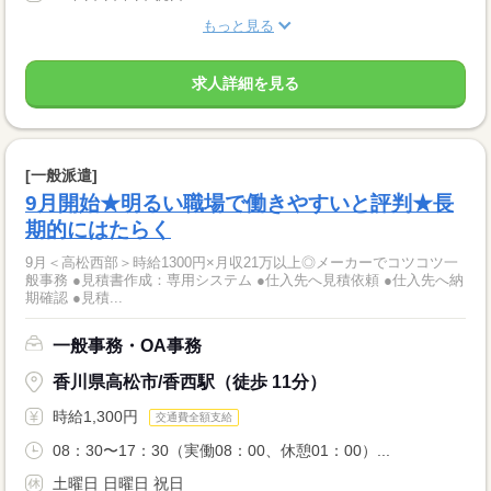
もっと見る
求人詳細を見る
[一般派遣]
9月開始★明るい職場で働きやすいと評判★長
期的にはたらく
9月＜高松西部＞時給1300円×月収21万以上◎メーカーでコツコツ一
般事務 ●見積書作成：専用システム ●仕入先へ見積依頼 ●仕入先へ納
期確認 ●見積...
一般事務・OA事務
香川県高松市/香西駅（徒歩 11分）
時給1,300円
交通費全額支給
08：30〜17：30（実働08：00、休憩01：00）...
土曜日 日曜日 祝日