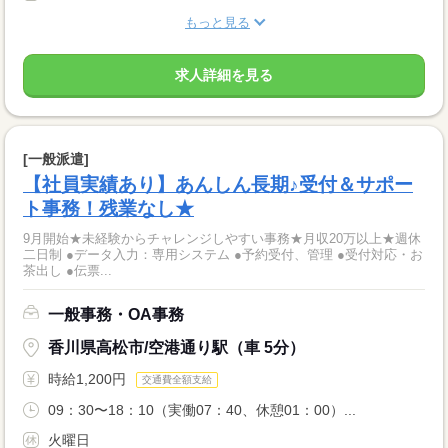
もっと見る
求人詳細を見る
[一般派遣]
【社員実績あり】あんしん長期♪受付＆サポー
ト事務！残業なし★
9月開始★未経験からチャレンジしやすい事務★月収20万以上★週休
二日制 ●データ入力：専用システム ●予約受付、管理 ●受付対応・お
茶出し ●伝票...
一般事務・OA事務
香川県高松市/空港通り駅（車 5分）
時給1,200円
交通費全額支給
09：30〜18：10（実働07：40、休憩01：00）...
火曜日