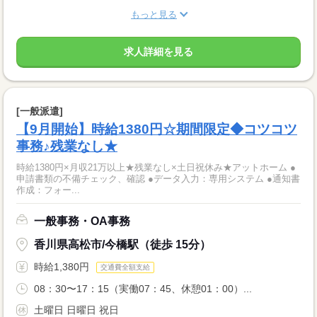
もっと見る
求人詳細を見る
[一般派遣]
【9月開始】時給1380円☆期間限定◆コツコツ
事務♪残業なし★
時給1380円×月収21万以上★残業なし×土日祝休み★アットホーム ●
申請書類の不備チェック、確認 ●データ入力：専用システム ●通知書
作成：フォー...
一般事務・OA事務
香川県高松市/今橋駅（徒歩 15分）
時給1,380円
交通費全額支給
08：30〜17：15（実働07：45、休憩01：00）...
土曜日 日曜日 祝日