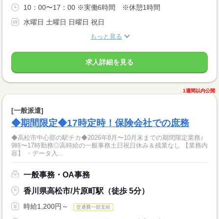
10：00〜17：00 ※実働6時間 ※休憩1時間
水曜日 土曜日 日曜日 祝日
もっと見る
求人詳細を見る
1週間以内公開
[一般派遣]
◆期間限定◆17時定時！保険会社での庶務
◆高松市中心部の駅チカ◆2026年8月〜10月末までの期間限定業務♪
9時〜17時勤務◎高時給の一般事務土日祝日休み＆残業なし 【業務内
容】 ・データ入...
一般事務・OA事務
香川県高松市/片原町駅（徒歩 5分）
時給1,200円～
交通費一部支給