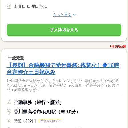
土曜日 日曜日 祝日
もっと見る
求人詳細を見る
3日以内公開
[一般派遣]
【長期】金融機関で受付事務○残業なし◆16時
台定時☆土日祝休み
10月開始★未経験からでもチャレンジしやすい事務★入力操作がで
きればOK★ ●口座開設、解約手続き ●入出金・送金手続き ●伝票作
成 ●伝票整理など...
金融事務（銀行・証券）
香川県高松市/瓦町駅（車 10分）
時給1,252円
交通費全額支給