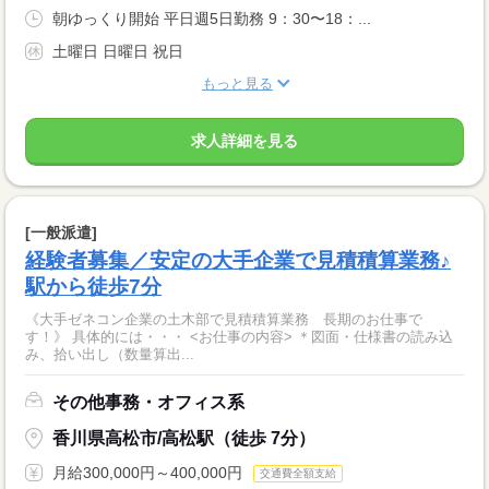
朝ゆっくり開始 平日週5日勤務 9：30〜18：...
土曜日 日曜日 祝日
もっと見る
求人詳細を見る
[一般派遣]
経験者募集／安定の大手企業で見積積算業務♪
駅から徒歩7分
《大手ゼネコン企業の土木部で見積積算業務 長期のお仕事で
す！》 具体的には・・・ <お仕事の内容> ＊図面・仕様書の読み込
み、拾い出し（数量算出...
その他事務・オフィス系
香川県高松市/高松駅（徒歩 7分）
月給300,000円～400,000円
交通費全額支給