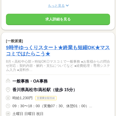
もっと見る
求人詳細を見る
[一般派遣]
9時半ゆっくりスタート★終業も短縮OK★マス
コミではたらこう★
8月＜高松中心部＞時短OK◎マスコミで一般事務 ●お客様からの問合
せ対応：契約内容・解約・支払についてなど ●経費処理：専用システ
ム入力 ●資料作...
一般事務・OA事務
香川県高松市/高松駅（徒歩 15分）
時給1,230円
交通費全額支給
09：30〜18：00（実働07：30、休憩01：00）...
土曜日 日曜日 祝日