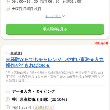
09：00〜16：30（実働06：30、休憩01：00）...
土曜日 日曜日 祝日
もっと見る
求人詳細を見る
3日以内公開
[一般派遣]
未経験からでもチャレンジしやすい事務★入力
操作ができればOK★
9月＜高松南部＞9時〜16時半◎未経験OK◎金融機関で受付事務 ●口
座開設、解約手続き ●入出金・送金手続き ●伝票作成 ●伝票整理など
※知識や経験...
データ入力・タイピング
香川県高松市/瓦町駅（車 10分）
時給1,252円
交通費全額支給