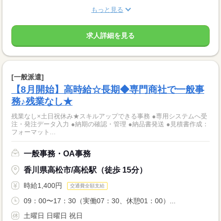
もっと見る
求人詳細を見る
[一般派遣]
【8月開始】高時給☆長期◆専門商社で一般事
務♪残業なし★
残業なし×土日祝休み★スキルアップできる事務 ●専用システムへ受
注・発注データ入力 ●納期の確認・管理 ●納品書発送 ●見積書作成：
フォーマット...
一般事務・OA事務
香川県高松市/高松駅（徒歩 15分）
時給1,400円
交通費全額支給
09：00〜17：30（実働07：30、休憩01：00）...
土曜日 日曜日 祝日