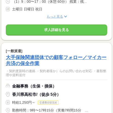
（1）9：00〜17：00（休憩 60分） 残業：残...
土曜日 日曜日 祝日
もっと見る
求人詳細を見る
[一般派遣]
大手保険関連団体での顧客フォロー／マイカー
共済の保全作業
・契約更新時の連絡 ・契約者様か）らのお問い合わせ対応 ・書類整
理や資料送付
金融事務（生保・損保）
香川県高松市/（徒歩 5分）
時給1,250円～
交通費全額支給
勤務時間：9時〜17時15分（実働7時間15分 ...