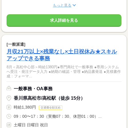
もっと見る
求人詳細を見る
[一般派遣]
月収21万以上×残業なし×土日祝休み★スキル
アップできる事務
8月＜高松中心部＞時給1380円●専門商社で一般事務 ●専用システム
へ受注・発注データ入力 ●納期の確認・管理 ●納品書発送 ●見積書作
成：フォーマ...
一般事務・OA事務
香川県高松市/高松駅（徒歩 15分）
時給1,380円
交通費全額支給
09：00〜17：30（実働07：30、休憩01：00）...
土曜日 日曜日 祝日