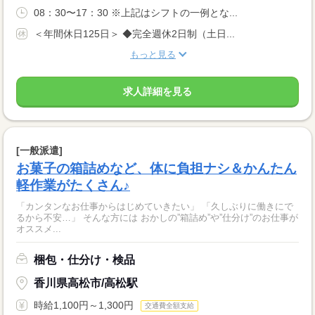
08：30〜17：30 ※上記はシフトの一例とな...
＜年間休日125日＞ ◆完全週休2日制（土日...
もっと見る
求人詳細を見る
[一般派遣]
お菓子の箱詰めなど、体に負担ナシ＆かんたん
軽作業がたくさん♪
「カンタンなお仕事からはじめていきたい」 「久しぶりに働きにで
るから不安…」 そんな方には おかしの”箱詰め”や”仕分け”のお仕事が
オススメ...
梱包・仕分け・検品
香川県高松市/高松駅
時給1,100円～1,300円
交通費全額支給