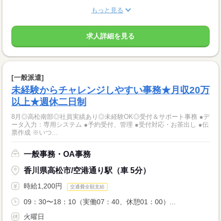
もっと見る
求人詳細を見る
[一般派遣]
未経験からチャレンジしやすい事務★月収20万
以上★週休二日制
8月◎高松南部◎社員実績あり◎未経験OK◎受付＆サポート事務 ●デ
ータ入力：専用システム ●予約受付、管理 ●受付対応・お茶出し ●伝
票作成 ※いつ...
一般事務・OA事務
香川県高松市/空港通り駅（車 5分）
時給1,200円
交通費全額支給
09：30〜18：10（実働07：40、休憩01：00）...
火曜日