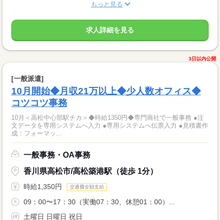
もっと見る
求人詳細を見る
3日以内公開
[一般派遣]
10月開始◆月収21万以上◆少人数オフィス◆
コツコツ事務
10月＜高松中心部駅チカ＞◆時給1350円◆専門商社で一般事務 ●注
文データを専用システムへ入力 ●専用システムへ伝票入力 ●見積書作
成：フォーマッ...
一般事務・OA事務
香川県高松市/高松築港駅（徒歩 1分）
時給1,350円
交通費全額支給
09：00〜17：30（実働07：30、休憩01：00）...
土曜日 日曜日 祝日