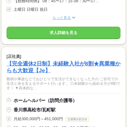
【勤務時間例】 08：45〜17：15 08：30〜17...
土曜日 日曜日 祝日
もっと見る
求人詳細を見る
[正社員]
【完全週休2日制】未経験入社が8割★異業種か
らも大歓迎【Je】
難病や事故などでおひとりで生活ができなくなった方の ご自宅での
生活と命を支えるサポート行います。 ◎未経験から始める方が8割で
す！ ▼具体的な...
ホームヘルパー（訪問介護等）
香川県高松市/瓦町駅
月給300,000円～451,000円
交通費全額支給