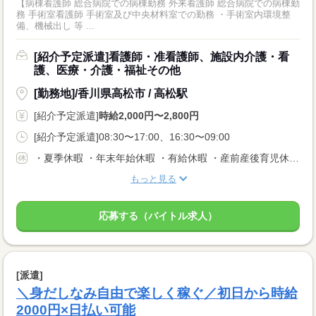
【病棟看護師 総合病院での病棟勤務 外来看護師 総合病院での病棟勤
務 手術室看護師 手術室及び中央材料室での勤務 ・手術室内環境整
備、機械出し 等 ...
[紹介予定派遣]看護師・准看護師、施設内介護・看
護、医療・介護・福祉その他
[勤務地]/香川県高松市 / 高松駅
[紹介予定派遣]
時給2,000円〜2,800円
[紹介予定派遣]08:30〜17:00、16:30〜09:00
・夏季休暇 ・年末年始休暇 ・有給休暇 ・産前産後育児休暇 ・介護休暇 ・生理休暇など
もっと見る
応募する（バイトル求人）
[派遣]
＼身だしなみ自由で楽しく稼ぐ／初日から時給
2000円×日払い可能