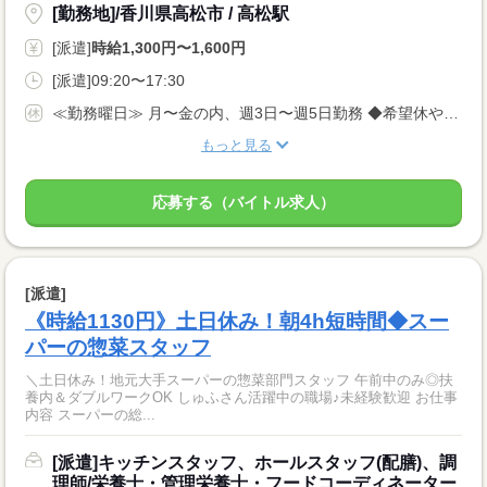
[勤務地]/香川県高松市 / 高松駅
[派遣]
時給1,300円〜1,600円
[派遣]09:20〜17:30
≪勤務曜日≫ 月〜金の内、週3日〜週5日勤務 ◆希望休や勤務曜日固定の相談OK ◆土日祝休み
もっと見る
応募する（バイトル求人）
[派遣]
《時給1130円》土日休み！朝4h短時間◆スー
パーの惣菜スタッフ
＼土日休み！地元大手スーパーの惣菜部門スタッフ 午前中のみ◎扶
養内＆ダブルワークOK しゅふさん活躍中の職場♪未経験歓迎 お仕事
内容 スーパーの総...
[派遣]キッチンスタッフ、ホールスタッフ(配膳)、調
理師/栄養士・管理栄養士・フードコーディネーター