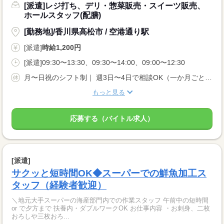
[派遣]レジ打ち、デリ・惣菜販売・スイーツ販売、
ホールスタッフ(配膳)
[勤務地]/香川県高松市 / 空港通り駅
[派遣]
時給1,200円
[派遣]09:30〜13:30、09:30〜14:00、09:00〜12:30
月〜日祝のシフト制｜ 週3日〜4日で相談OK（一か月ごとのシフト提出） ＊土日勤務できる方歓迎
もっと見る
応募する（バイトル求人）
[派遣]
サクッと短時間OK◆スーパーでの鮮魚加工ス
タッフ（経験者歓迎）
＼地元大手スーパーの海産部門内での作業スタッフ 午前中の短時間
or で夕方まで 扶養内・ダブルワークOK お仕事内容 ・お刺身、二枚
おろしや三枚おろ...