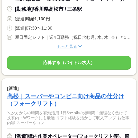
[勤務地]/香川県高松市 / 三条駅
[派遣]
時給1,130円
[派遣]07:30〜11:30
曜日固定シフト｜週4日勤務（祝日含む月, 水, 木, 金）＊1/1定休日
もっと見る
応募する（バイトル求人）
[派遣]
高松｜スーパーやコンビニ向け商品の仕分け
（フォークリフト）
＼夕方からの時間を有効活用 1日3h〜4hの短時間！無理なく働けて
扶養内・Wワークにも最適 リフト経験を活かして収入アップ お仕事
内容 スーパーやコン...
[派遣]構内作業オペレーター(フォークリフト等)、資