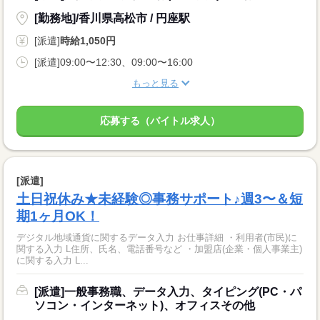
[勤務地]/香川県高松市 / 円座駅
[派遣]
時給1,050円
[派遣]09:00〜12:30、09:00〜16:00
もっと見る
応募する（バイトル求人）
[派遣]
土日祝休み★未経験◎事務サポート♪週3〜＆短
期1ヶ月OK！
デジタル地域通貨に関するデータ入力 お仕事詳細 ・利用者(市民)に
関する入力 L住所、氏名、電話番号など ・加盟店(企業・個人事業主)
に関する入力 L...
[派遣]一般事務職、データ入力、タイピング(PC・パ
ソコン・インターネット)、オフィスその他