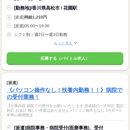
[勤務地]/香川県高松市 / 花園駅
[派遣]
時給1,210円
[派遣]05:00〜19:00
シフト制｜週2日〜週3日勤務
もっと見る
応募する（バイトル求人）
[派遣]
《パソコン操作なし！扶養内勤務！！》病院で
の受付業務！
【仕事内容 病院での受付をお願いいたします 患者様の一次対応 電話
対応 お会計 難しい作業はありません パソコン操作もなし 3カ月〜1
年間の期間限定...
[派遣]病院事務・病院受付(医療事務)、受付