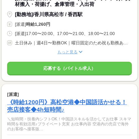
材搬入・荷揚げ、倉庫管理・入出荷
[勤務地]/香川県高松市 / 香西駅
[派遣]
時給1,260円
[派遣]17:00〜20:00、17:00〜21:00、18:00〜21:00
土日休み｜週4日〜勤務OK｜曜日固定のため祝も勤務あり｜※年末年始/GW/お盆期間休みあり
もっと見る
応募する（バイトル求人）
[派遣]
《時給1200円》高松空港◆中国語活かせる！
売店接客◆4h短時間♪
＼短時間・扶養内シフトOK！中国語スキルを活かしてお仕事 スキマ
時間を有効活用♪プライベート充実 お仕事内容 空港内の売店で海外
のお客様へ接客販...