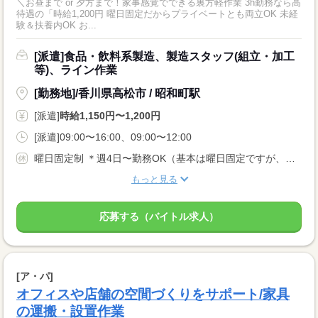
＼お昼まで or 夕方まで！家事感覚でできる裏方軽作業 3h勤務なら高
待遇の「時給1,200円 曜日固定だからプライベートとも両立OK 未経
験＆扶養内OK お...
[派遣]食品・飲料系製造、製造スタッフ(組立・加工
等)、ライン作業
[勤務地]/香川県高松市 / 昭和町駅
[派遣]
時給1,150円〜1,200円
[派遣]09:00〜16:00、09:00〜12:00
曜日固定制 ＊週4日〜勤務OK（基本は曜日固定ですが、イレギュラー時は相談OK） ＊土日に勤務できる方歓迎
もっと見る
応募する（バイトル求人）
[ア・パ]
オフィスや店舗の空間づくりをサポート/家具
の運搬・設置作業