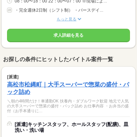
08：00〜18：00 22：00〜07：00 ※現場によ...
・完全週休2日制（シフト制） ・バースデイ...
もっと見る
求人詳細を見る
お探しの条件にヒットしたバイトル案件一覧
[派遣]
高松市松縄町｜大手スーパーで惣菜の盛付・パ
ック詰め
＼朝の4時間だけ！車通勤OK 扶養内・ダブルワーク歓迎 地元で人気
の大手スーパーで惣菜の盛付・パック詰め お仕事内容 ・お弁当の盛
付（お手本通りに...
[派遣]キッチンスタッフ、ホールスタッフ(配膳)、皿
洗い・洗い場