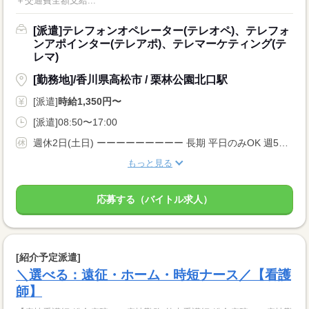
＋交通費全額支給...
[派遣]テレフォンオペレーター(テレオペ)、テレフォ
ンアポインター(テレアポ)、テレマーケティング(テ
レマ)
[勤務地]/香川県高松市 / 栗林公園北口駅
[派遣]
時給1,350円〜
[派遣]08:50〜17:00
週休2日(土日) ーーーーーーーーー 長期 平日のみOK 週5日 ーーーーーーーーー
もっと見る
応募する（バイトル求人）
[紹介予定派遣]
＼選べる：遠征・ホーム・時短ナース／【看護
師】