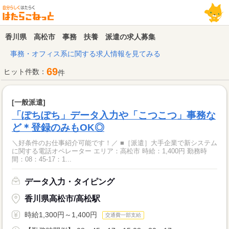
香川県 高松市 事務 扶養 派遣の求人募集
事務・オフィス系に関する求人情報を見てみる
69
ヒット件数：
件
[一般派遣]
「ぽちぽち」データ入力や「こつこつ」事務な
ど＊登録のみもOK◎
＼好条件のお仕事紹介可能です！／ ■［派遣］大手企業で新システム
に関する電話オペレーター エリア：高松市 時給：1,400円 勤務時
間：08：45-17：1...
データ入力・タイピング
香川県高松市/高松駅
時給1,300円～1,400円
交通費一部支給