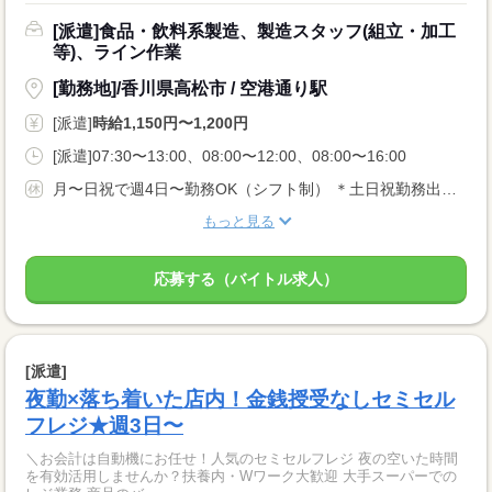
[派遣]食品・飲料系製造、製造スタッフ(組立・加工
等)、ライン作業
[勤務地]/香川県高松市 / 空港通り駅
[派遣]
時給1,150円〜1,200円
[派遣]07:30〜13:00、08:00〜12:00、08:00〜16:00
月〜日祝で週4日〜勤務OK（シフト制） ＊土日祝勤務出来る方優遇 ＊1/1は定休日
もっと見る
応募する（バイトル求人）
[派遣]
夜勤×落ち着いた店内！金銭授受なしセミセル
フレジ★週3日〜
＼お会計は自動機にお任せ！人気のセミセルフレジ 夜の空いた時間
を有効活用しませんか？扶養内・Wワーク大歓迎 大手スーパーでの