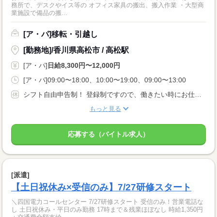
務所で、デスクやイス等の オフィス家具の搬出、搬入作業 ・大型商
業施設で備品の搬...
[ア・パ]移転・引越し
[勤務地]/香川県高松市 / 高松駅
[ア・パ]
日給8,300円〜12,000円
[ア・パ]09:00〜18:00、10:00〜19:00、09:00〜13:00
シフト自由申告制！ 登録制ですので、働きたい時にお仕事可能！！
もっと見る
応募する（バイトル求人）
[派遣]
【土日祝休み×受信のみ】7/27研修スタート
＼四国電力コールセンター 7/27研修スタート 受信のみ！営業電話な
し 土日祝休み・平日のみ勤務 17時まで＆残業ほぼなし 時給1,350円