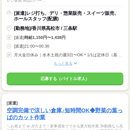
レジ業務 商品のバー...
[派遣]レジ打ち、デリ・惣菜販売・スイーツ販売、
ホールスタッフ(配膳)
[勤務地]/香川県高松市 / 三条駅
[派遣]
時給1,150円〜1,438円
[派遣]21:00〜00:30
月火金日休み｜水木土祝の週3日〜OK＊1/1は定休日（基本的に曜日固定シフト）
もっと見る
応募する（バイトル求人）
[派遣]
空調完備で涼しい倉庫♪短時間OK◆野菜の葉っ
ぱのカット作業
＼お昼まで or 夕方まで！家事感覚でできる裏方軽作業 3h勤務なら高