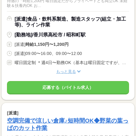
待遇の「時給1,200円 曜日固定だからプライベートとも両立OK 未経
験＆扶養内OK お...
[派遣]食品・飲料系製造、製造スタッフ(組立・加工
等)、ライン作業
[勤務地]/香川県高松市 / 昭和町駅
[派遣]
時給1,150円〜1,200円
[派遣]09:00〜16:00、09:00〜12:00
曜日固定制 ＊週4日〜勤務OK（基本は曜日固定ですが、イレギュラー時は相談OK） ＊土日に勤務できる方歓迎
もっと見る
応募する（バイトル求人）
[派遣]
空調完備で涼しい倉庫♪短時間OK◆野菜の葉っ
ぱのカット作業