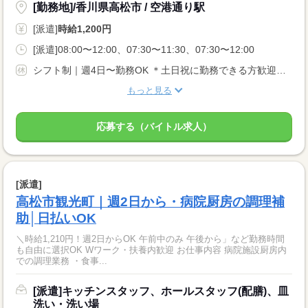
[勤務地]/香川県高松市 / 空港通り駅
[派遣]
時給1,200円
[派遣]08:00〜12:00、07:30〜11:30、07:30〜12:00
シフト制｜週4日〜勤務OK ＊土日祝に勤務できる方歓迎（一ヶ月ごとにシフト提出）
もっと見る
応募する（バイトル求人）
[派遣]
高松市観光町｜週2日から・病院厨房の調理補
助│日払いOK
＼時給1,210円！週2日からOK 午前中のみ 午後から」など勤務時間
も自由に選択OK Wワーク・扶養内歓迎 お仕事内容 病院施設厨房内
での調理業務 ・食事...
[派遣]キッチンスタッフ、ホールスタッフ(配膳)、皿
洗い・洗い場