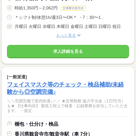
時給1,350円～2,062円
交通費全額支給
＊シフト制/休憩1h/週3日〜OK＊ ・7：30〜1...
月曜日 火曜日 水曜日 木曜日 金曜日 土曜日 日曜日 祝日
もっと見る
求人詳細を見る
[一般派遣]
フェイスマスク等のチェック・検品補助/未経
験から◎空調完備♪
＼＼空調完備で室内快適♪／／ ★交替勤務 協力手当金（1万円/月）
も★ 【仕事内容】 製造工程上で検査・記録業務を担当していただき
ます。 ・規定...
梱包・仕分け・検品
香川県観音寺市/観音寺駅（車 7分）