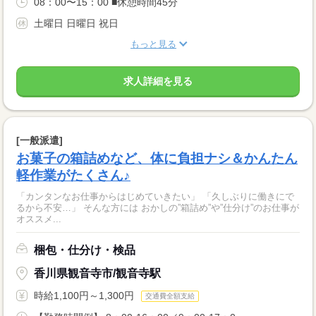
08：00〜15：00 ■休憩時間45分
土曜日 日曜日 祝日
もっと見る
求人詳細を見る
[一般派遣]
お菓子の箱詰めなど、体に負担ナシ＆かんたん
軽作業がたくさん♪
「カンタンなお仕事からはじめていきたい」 「久しぶりに働きにで
るから不安…」 そんな方には おかしの”箱詰め”や”仕分け”のお仕事が
オススメ...
梱包・仕分け・検品
香川県観音寺市/観音寺駅
時給1,100円～1,300円
交通費全額支給