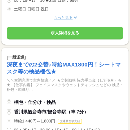
08：25〜17：30 ■休憩 日勤：65分
土曜日 日曜日 祝日
もっと見る
求人詳細を見る
[一般派遣]
深夜までの2交替♪時給MAX1800円！シートマ
スク等の検品梱包★
＼＼空調完備で室内快適／／ ★交替勤務 協力手当金（1万円/月）も
★ 【仕事内容】 フェイスマスクやウェットティッシュなどの 検品・
梱包・箱織り...
梱包・仕分け・検品
香川県観音寺市/観音寺駅（車 7分）
時給1,440円～1,800円
交通費全額支給