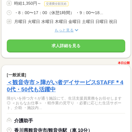
時給1,350円～
交通費全額支給
・8：00〜17：00（休憩1時間） ・9：00〜18...
月曜日 火曜日 水曜日 木曜日 金曜日 土曜日 日曜日 祝日
もっと見る
求人詳細を見る
本日公開
[一般派遣]
＜観音寺市＞障がい者デイサービスSTAFF＊4
0代・50代も活躍中
障がいを持つ方々が通う施設にて、生活支援員業務をお任せします
◎ ＜おもなお仕事＞ ・軽作業の見守り ・必要に応じた生活サポー
ト、介助 ・施設内...
介護助手
香川県観音寺市/観音寺駅（車 10分）