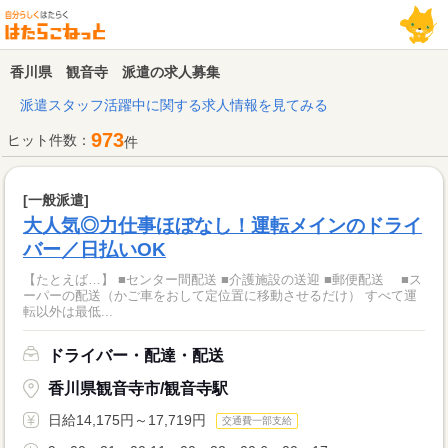
香川県 観音寺 派遣の求人募集
派遣スタッフ活躍中に関する求人情報を見てみる
973
ヒット件数：
件
[一般派遣]
大人気◎力仕事ほぼなし！運転メインのドライ
バー／日払いOK
【たとえば…】 ■センター間配送 ■介護施設の送迎 ■郵便配送 ■ス
ーパーの配送（かご車をおして定位置に移動させるだけ） すべて運
転以外は最低...
ドライバー・配達・配送
香川県観音寺市/観音寺駅
日給14,175円～17,719円
交通費一部支給