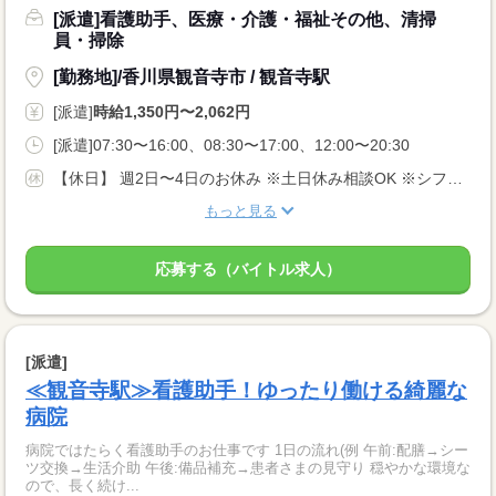
[派遣]看護助手、医療・介護・福祉その他、清掃
員・掃除
[勤務地]/香川県観音寺市 / 観音寺駅
[派遣]
時給1,350円〜2,062円
[派遣]07:30〜16:00、08:30〜17:00、12:00〜20:30
【休日】 週2日〜4日のお休み ※土日休み相談OK ※シフト希望考慮します♪
もっと見る
応募する（バイトル求人）
[派遣]
≪観音寺駅≫看護助手！ゆったり働ける綺麗な
病院
病院ではたらく看護助手のお仕事です 1日の流れ(例 午前:配膳→シー
ツ交換→生活介助 午後:備品補充→患者さまの見守り 穏やかな環境な
ので、長く続け...