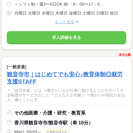
＜シフト制＞週3〜5日OK 例 ・8：00〜17：0...
月曜日 火曜日 水曜日 木曜日 金曜日 土曜日 日曜日 祝日
もっと見る
求人詳細を見る
本日公開
[一般派遣]
観音寺市｜はじめてでも安心♪教育体制◎就労
支援STAFF
＊「就労支援」とは ⇒働きたい人が仕事に就けるようにサポートす
る制度やサービスのこと ＊どんな人が対象？ ⇒障がいや病気がある
人、働くことに不...
その他医療・介護・研究・教育系
香川県観音寺市/観音寺駅（車 10分）
時給1,350円～
交通費全額支給