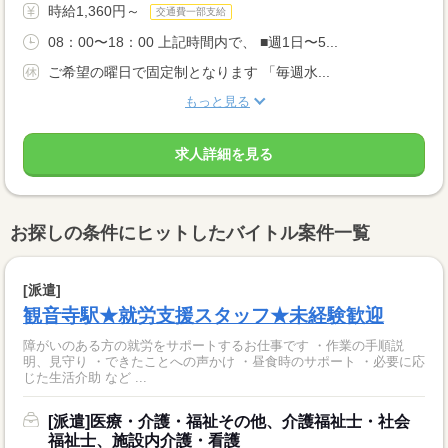
時給1,360円～
交通費一部支給
08：00〜18：00 上記時間内で、 ■週1日〜5...
ご希望の曜日で固定制となります 「毎週水...
もっと見る
求人詳細を見る
お探しの条件にヒットしたバイトル案件一覧
[派遣]
観音寺駅★就労支援スタッフ★未経験歓迎
障がいのある方の就労をサポートするお仕事です ・作業の手順説
明、見守り ・できたことへの声かけ ・昼食時のサポート ・必要に応
じた生活介助 など ...
[派遣]医療・介護・福祉その他、介護福祉士・社会
福祉士、施設内介護・看護