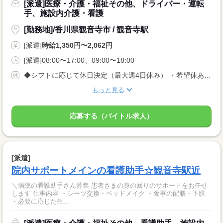
[派遣]医療・介護・福祉その他、ドライバー・運転
手、施設内介護・看護
[勤務地]/香川県観音寺市 / 観音寺駅
[派遣]
時給1,350円〜2,062円
[派遣]08:00〜17:00、09:00〜18:00
◆シフトに応じて休日決定（最大週4日休み） ・希望休あり ・土日休みOK
もっと見る
応募する（バイトル求人）
[派遣]
院内サポートメインの看護助手☆観音寺駅近
＼病院の看護助手さん募集 患者さまの身の回りのサポートをお任せ
します 仕事内容 ・シーツ交換・ベッドメイク ・食事の配膳・下膳
・必要に応じた生...