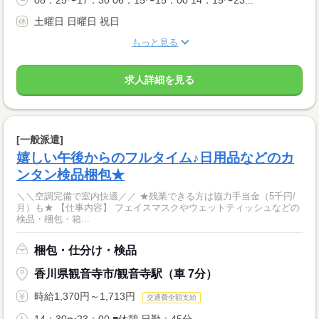
08：25〜17：30 06：15〜15：00 14：15〜23...
土曜日 日曜日 祝日
もっと見る
求人詳細を見る
[一般派遣]
嬉しい午後からのフルタイム♪日用品などのカ
ンタン検品梱包★
＼＼空調完備で室内快適／／ ★残業できる方は協力手当金（5千円/
月）も★ 【仕事内容】 フェイスマスクやウェットティッシュなどの
検品・梱包・箱...
梱包・仕分け・検品
香川県観音寺市/観音寺駅（車 7分）
時給1,370円～1,713円
交通費全額支給
14：30〜23：00 ■休憩 日勤：45分