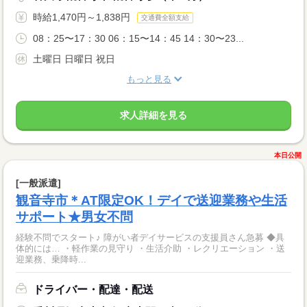
時給1,470円～1,838円
交通費全額支給
08：25〜17：30 06：15〜14：45 14：30〜23...
土曜日 日曜日 祝日
もっと見る
求人詳細を見る
本日公開
[一般派遣]
観音寺市＊AT限定OK！デイで送迎業務や生活
サポート★男女不問
経験不問でスタート♪ 障がい者デイサービスの支援員さん急募 ◆具
体的には… ・軽作業の見守り ・生活介助 ・レクリエーション ・送
迎業務、乗降時...
ドライバー・配達・配送