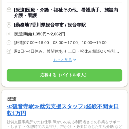
[派遣]医療・介護・福祉その他、看護助手、施設内
介護・看護
[勤務地]/香川県観音寺市 / 観音寺駅
[派遣]
時給1,350円〜2,062円
[派遣]07:00〜16:00、08:00〜17:00、10:00〜19:00
週2日〜4日休み、希望休あり 土日・祝休み相談OK 特別・有給休暇
もっと見る
応募する（バイトル求人）
[派遣]
≪観音寺駅≫就労支援スタッフ♪経験不問★日
収1万円
就労支援事業所でのお仕事 障がいのある利用者さまの作業をサポー
トします ・休憩時間の見守り、声かけ ・必要に応じた生活介助 など