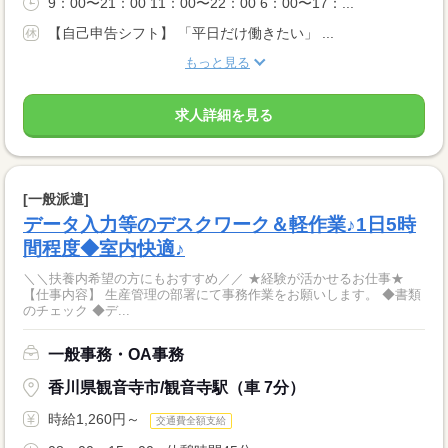
9：00〜21：00 11：00〜22：00 6：00〜17：...
【自己申告シフト】 「平日だけ働きたい」 ...
もっと見る
求人詳細を見る
[一般派遣]
データ入力等のデスクワーク＆軽作業♪1日5時
間程度◆室内快適♪
＼＼扶養内希望の方にもおすすめ／／ ★経験が活かせるお仕事★
【仕事内容】 生産管理の部署にて事務作業をお願いします。 ◆書類
のチェック ◆デ...
一般事務・OA事務
香川県観音寺市/観音寺駅（車 7分）
時給1,260円～
交通費全額支給