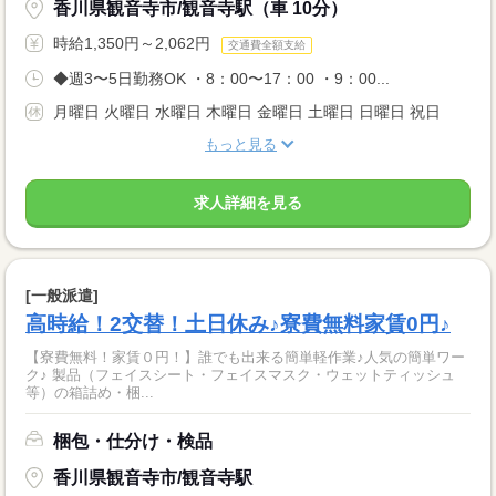
香川県観音寺市/観音寺駅（車 10分）
時給1,350円～2,062円
交通費全額支給
◆週3〜5日勤務OK ・8：00〜17：00 ・9：00...
月曜日 火曜日 水曜日 木曜日 金曜日 土曜日 日曜日 祝日
もっと見る
求人詳細を見る
[一般派遣]
高時給！2交替！土日休み♪寮費無料家賃0円♪
【寮費無料！家賃０円！】誰でも出来る簡単軽作業♪人気の簡単ワー
ク♪ 製品（フェイスシート・フェイスマスク・ウェットティッシュ
等）の箱詰め・梱...
梱包・仕分け・検品
香川県観音寺市/観音寺駅