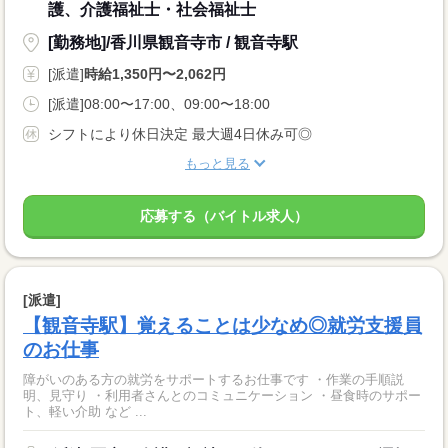
護、介護福祉士・社会福祉士
[勤務地]/香川県観音寺市 / 観音寺駅
[派遣]
時給1,350円〜2,062円
[派遣]08:00〜17:00、09:00〜18:00
シフトにより休日決定 最大週4日休み可◎
もっと見る
応募する（バイトル求人）
[派遣]
【観音寺駅】覚えることは少なめ◎就労支援員
のお仕事
障がいのある方の就労をサポートするお仕事です ・作業の手順説
明、見守り ・利用者さんとのコミュニケーション ・昼食時のサポー
ト、軽い介助 など ...