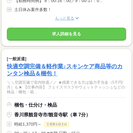
【勤務時間例】 8：00-16：00／9：00-17：0...
土日休み案件多数！
もっと見る
求人詳細を見る
[一般派遣]
快適空調完備＆軽作業♪スキンケア商品等のカ
ンタン検品＆梱包！
＼＼空調完備で室内快適／／ ★残業できる方は協力手当金（5千円/
月）も★ 【仕事内容】 フェイスマスクやウェットティッシュなどの
検品・梱包・箱...
梱包・仕分け・検品
香川県観音寺市/観音寺駅（車 7分）
時給1,370円～
交通費全額支給