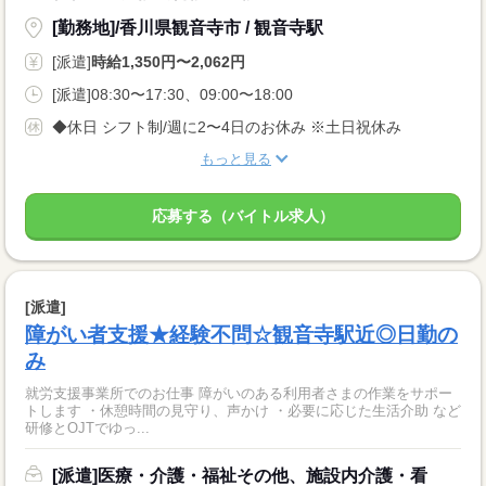
[勤務地]/香川県観音寺市 / 観音寺駅
[派遣]
時給1,350円〜2,062円
[派遣]08:30〜17:30、09:00〜18:00
◆休日 シフト制/週に2〜4日のお休み ※土日祝休み
もっと見る
応募する（バイトル求人）
[派遣]
障がい者支援★経験不問☆観音寺駅近◎日勤の
み
就労支援事業所でのお仕事 障がいのある利用者さまの作業をサポー
トします ・休憩時間の見守り、声かけ ・必要に応じた生活介助 など
研修とOJTでゆっ...
[派遣]医療・介護・福祉その他、施設内介護・看