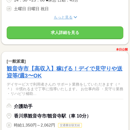
土曜日 日曜日 祝日
もっと見る
求人詳細を見る
本日公開
[一般派遣]
観音寺市【高収入】稼げる！デイで見守りや送
迎等/週3〜OK
デイサービスで利用者さんの サポート業務をしていただきます（＾
＾） ※慣れるまで丁寧に指導いたします。 お仕事内容 ・見守り業務
・リハビリ補助...
介護助手
香川県観音寺市/観音寺駅（車 10分）
時給1,350円～2,062円
交通費全額支給