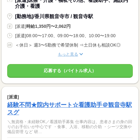
[派遣]医療・介護・福祉その他、看護助手、施設内
介護・看護
[勤務地]/香川県観音寺市 / 観音寺駅
[派遣]
時給1,350円〜2,062円
[派遣]08:00〜17:00、09:00〜18:00、10:00〜19:00
＜休日＞ 週3〜5勤務で希望休制 ⇒土日休も相談OK◎
もっと見る
応募する（バイトル求人）
[派遣]
経験不問★院内サポート☆看護助手＠観音寺駅
スグ
＼無資格・未経験OK／看護助手募集 仕事内容は、患者さまの身の回
りのお手伝いが中心です ・食事、入浴、移動の介助 ・シーツ交換や
備品管理 など 研...