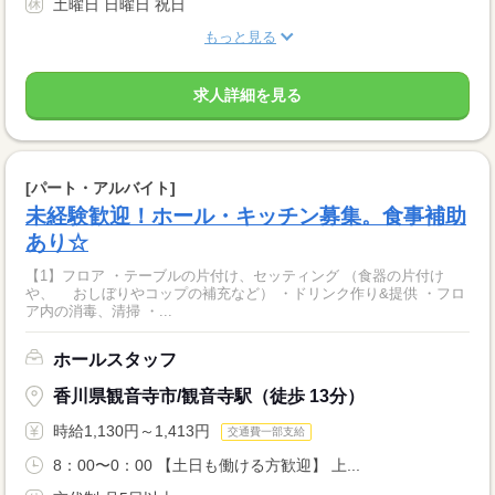
土曜日 日曜日 祝日
もっと見る
求人詳細を見る
[パート・アルバイト]
未経験歓迎！ホール・キッチン募集。食事補助
あり☆
【1】フロア ・テーブルの片付け、セッティング （食器の片付け
や、 おしぼりやコップの補充など） ・ドリンク作り&提供 ・フロ
ア内の消毒、清掃 ・...
ホールスタッフ
香川県観音寺市/観音寺駅（徒歩 13分）
時給1,130円～1,413円
交通費一部支給
8：00〜0：00 【土日も働ける方歓迎】 上...