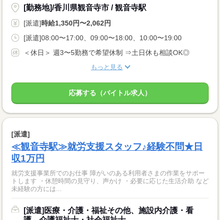
[勤務地]/香川県観音寺市 / 観音寺駅
[派遣]
時給1,350円〜2,062円
[派遣]08:00〜17:00、09:00〜18:00、10:00〜19:00
＜休日＞ 週3〜5勤務で希望休制 ⇒土日休も相談OK◎
もっと見る
応募する（バイトル求人）
[派遣]
≪観音寺駅≫就労支援スタッフ♪経験不問★日
収1万円
就労支援事業所でのお仕事 障がいのある利用者さまの作業をサポー
トします ・休憩時間の見守り、声かけ ・必要に応じた生活介助 など
未経験の方には...
[派遣]医療・介護・福祉その他、施設内介護・看
護、介護福祉士・社会福祉士