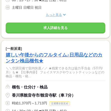
08：25〜17：30 ■休憩 日勤：65分
土曜日 日曜日 祝日
もっと見る
求人詳細を見る
[一般派遣]
嬉しい午後からのフルタイム♪日用品などのカ
ンタン検品梱包★
＼＼空調完備で室内快適／／ ★残業できる方は協力手当金（5千円/
月）も★ 【仕事内容】 フェイスマスクやウェットティッシュなどの
検品・梱包・箱...
梱包・仕分け・検品
香川県観音寺市/観音寺駅（車 7分）
時給1,370円～1,713円
交通費全額支給
14：30〜23：00 ■休憩 日勤：45分