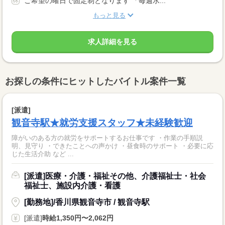
ご希望の曜日で固定制となります 「毎週水...
もっと見る
求人詳細を見る
お探しの条件にヒットしたバイトル案件一覧
[派遣]
観音寺駅★就労支援スタッフ★未経験歓迎
障がいのある方の就労をサポートするお仕事です ・作業の手順説
明、見守り ・できたことへの声かけ ・昼食時のサポート ・必要に応
じた生活介助 など ...
[派遣]医療・介護・福祉その他、介護福祉士・社会
福祉士、施設内介護・看護
[勤務地]/香川県観音寺市 / 観音寺駅
[派遣]
時給1,350円〜2,062円