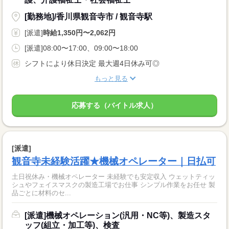
[勤務地]/香川県観音寺市 / 観音寺駅
[派遣]
時給1,350円〜2,062円
[派遣]08:00〜17:00、09:00〜18:00
シフトにより休日決定 最大週4日休み可◎
もっと見る
応募する（バイトル求人）
[派遣]
観音寺未経験活躍★機械オペレーター｜日払可
土日祝休み・機械オペレーター 未経験でも安定収入 ウェットティッ
シュやフェイスマスクの製造工場でお仕事 シンプル作業をお任せ 製
品ごとに材料のセ...
[派遣]機械オペレーション(汎用・NC等)、製造スタ
ッフ(組立・加工等)、検査