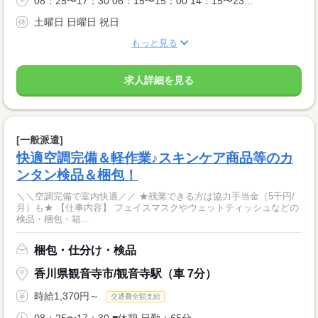
08：25〜17：30 06：15〜15：00 14：15〜23...
土曜日 日曜日 祝日
もっと見る
求人詳細を見る
[一般派遣]
快適空調完備＆軽作業♪スキンケア商品等のカ
ンタン検品＆梱包！
＼＼空調完備で室内快適／／ ★残業できる方は協力手当金（5千円/
月）も★ 【仕事内容】 フェイスマスクやウェットティッシュなどの
検品・梱包・箱...
梱包・仕分け・検品
香川県観音寺市/観音寺駅（車 7分）
時給1,370円～
交通費全額支給