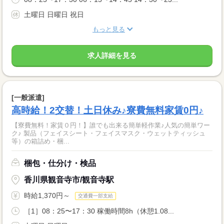
土曜日 日曜日 祝日
もっと見る
求人詳細を見る
[一般派遣]
高時給！2交替！土日休み♪寮費無料家賃0円♪
【寮費無料！家賃０円！】誰でも出来る簡単軽作業♪人気の簡単ワー
ク♪ 製品（フェイスシート・フェイスマスク・ウェットティッシュ
等）の箱詰め・梱...
梱包・仕分け・検品
香川県観音寺市/観音寺駅
時給1,370円～
交通費一部支給
［1］08：25〜17：30 稼働時間8h（休憩1.08...