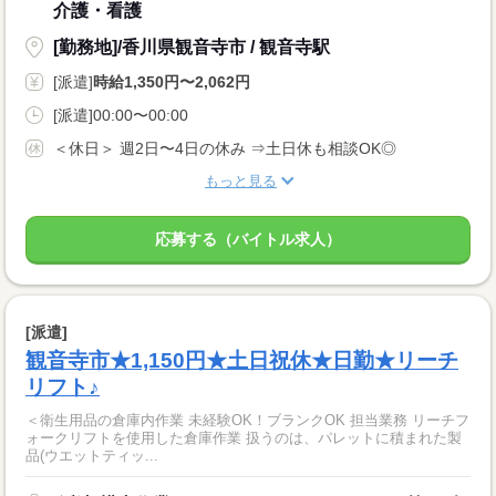
介護・看護
[勤務地]/香川県観音寺市 / 観音寺駅
[派遣]
時給1,350円〜2,062円
[派遣]00:00〜00:00
＜休日＞ 週2日〜4日の休み ⇒土日休も相談OK◎
もっと見る
応募する（バイトル求人）
[派遣]
観音寺市★1,150円★土日祝休★日勤★リーチ
リフト♪
＜衛生用品の倉庫内作業 未経験OK！ブランクOK 担当業務 リーチフ
ォークリフトを使用した倉庫作業 扱うのは、パレットに積まれた製
品(ウエットティッ...