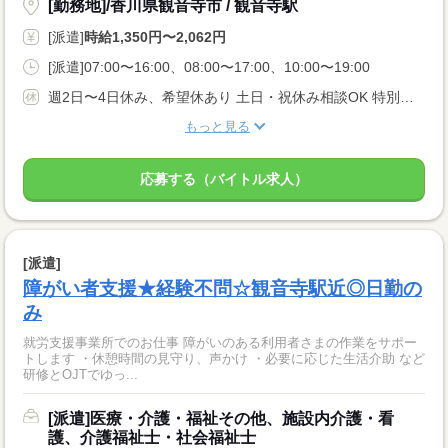
[勤務地]/香川県観音寺市 / 観音寺駅
[派遣]
時給1,350円〜2,062円
[派遣]07:00〜16:00、08:00〜17:00、10:00〜19:00
週2日〜4日休み、希望休あり 土日・祝休み相談OK 特別・有給休暇
もっと見る
応募する（バイトル求人）
[派遣]
障がい者支援★経験不問☆観音寺駅近◎日勤の
み
就労支援事業所でのお仕事 障がいのある利用者さまの作業をサポー
トします ・休憩時間の見守り、声かけ ・必要に応じた生活介助 など
研修とOJTでゆっ...
[派遣]医療・介護・福祉その他、施設内介護・看
護、介護福祉士・社会福祉士