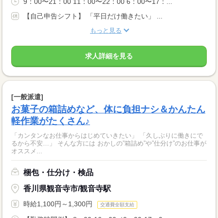
9：00〜21：00 11：00〜22：00 6：00〜17：...
【自己申告シフト】 「平日だけ働きたい」 ...
もっと見る
求人詳細を見る
[一般派遣]
お菓子の箱詰めなど、体に負担ナシ＆かんたん
軽作業がたくさん♪
「カンタンなお仕事からはじめていきたい」 「久しぶりに働きにで
るから不安…」 そんな方には おかしの”箱詰め”や”仕分け”のお仕事が
オススメ...
梱包・仕分け・検品
香川県観音寺市/観音寺駅
時給1,100円～1,300円
交通費全額支給