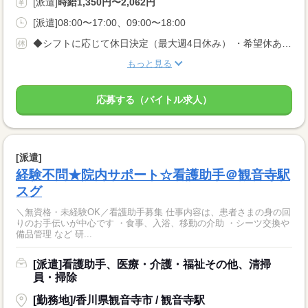
[派遣]
時給1,350円〜2,062円
[派遣]08:00〜17:00、09:00〜18:00
◆シフトに応じて休日決定（最大週4日休み） ・希望休あり ・土日休みOK
もっと見る
応募する（バイトル求人）
[派遣]
経験不問★院内サポート☆看護助手＠観音寺駅
スグ
＼無資格・未経験OK／看護助手募集 仕事内容は、患者さまの身の回
りのお手伝いが中心です ・食事、入浴、移動の介助 ・シーツ交換や
備品管理 など 研...
[派遣]看護助手、医療・介護・福祉その他、清掃
員・掃除
[勤務地]/香川県観音寺市 / 観音寺駅