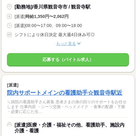
[勤務地]/香川県観音寺市 / 観音寺駅
[派遣]
時給1,350円〜2,062円
[派遣]08:00〜17:00、09:00〜18:00
シフトにより休日決定 最大週4日休み可◎
もっと見る
応募する（バイトル求人）
[派遣]
院内サポートメインの看護助手☆観音寺駅近
＼病院の看護助手さん募集 患者さまの身の回りのサポートをお任せ
します 仕事内容 ・シーツ交換・ベッドメイク ・食事の配膳・下膳
・必要に応じた生...
[派遣]医療・介護・福祉その他、看護助手、施設内
介護・看護