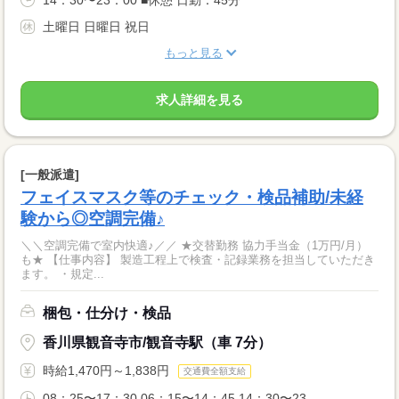
土曜日 日曜日 祝日
もっと見る
求人詳細を見る
[一般派遣]
フェイスマスク等のチェック・検品補助/未経
験から◎空調完備♪
＼＼空調完備で室内快適♪／／ ★交替勤務 協力手当金（1万円/月）
も★ 【仕事内容】 製造工程上で検査・記録業務を担当していただき
ます。 ・規定...
梱包・仕分け・検品
香川県観音寺市/観音寺駅（車 7分）
時給1,470円～1,838円
交通費全額支給
08：25〜17：30 06：15〜14：45 14：30〜23...