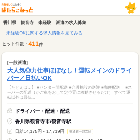
香川県 観音寺 未経験 派遣の求人募集
未経験OKに関する求人情報を見てみる
411
ヒット件数：
件
[一般派遣]
大人気◎力仕事ほぼなし！運転メインのドライ
バー／日払いOK
【たとえば…】 ■センター間配送 ■介護施設の送迎 ■郵便配送 ■ス
ーパーの配送（かご車をおして定位置に移動させるだけ） すべて運
転以外は最低...
ドライバー・配達・配送
香川県観音寺市/観音寺駅
日給14,175円～17,719円
交通費一部支給