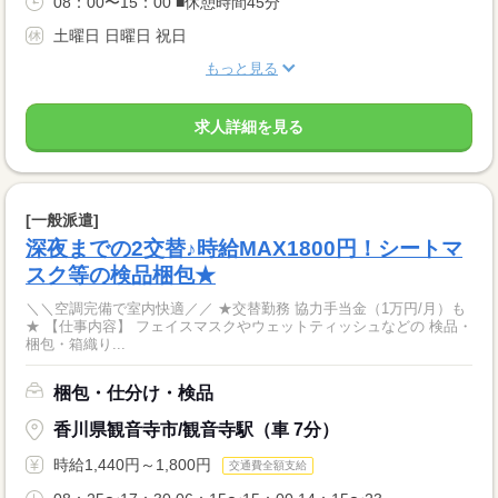
08：00〜15：00 ■休憩時間45分
土曜日 日曜日 祝日
もっと見る
求人詳細を見る
[一般派遣]
深夜までの2交替♪時給MAX1800円！シートマ
スク等の検品梱包★
＼＼空調完備で室内快適／／ ★交替勤務 協力手当金（1万円/月）も
★ 【仕事内容】 フェイスマスクやウェットティッシュなどの 検品・
梱包・箱織り...
梱包・仕分け・検品
香川県観音寺市/観音寺駅（車 7分）
時給1,440円～1,800円
交通費全額支給