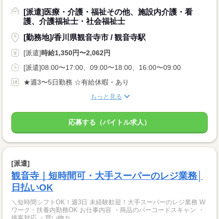
[派遣]医療・介護・福祉その他、施設内介護・看
護、介護福祉士・社会福祉士
[勤務地]/香川県観音寺市 / 観音寺駅
[派遣]
時給1,350円〜2,062円
[派遣]08:00〜17:00、09:00〜18:00、16:00〜09:00
★週3〜5日勤務 ☆有給休暇・あり
もっと見る
応募する（バイトル求人）
[派遣]
観音寺｜短時間可・大手スーパーのレジ業務│
日払いOK
＼短時間シフトOK！週3日 未経験歓迎！大手スーパーのレジ業務 W
ワーク・扶養内勤務OK お仕事内容 ・商品のバーコードスキャン ・
接客対応 ・買い物カ...