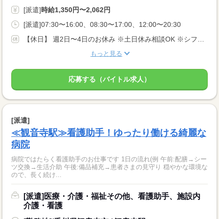
[派遣]
時給1,350円〜2,062円
[派遣]07:30〜16:00、08:30〜17:00、12:00〜20:30
【休日】 週2日〜4日のお休み ※土日休み相談OK ※シフト希望考慮します♪
もっと見る
応募する（バイトル求人）
[派遣]
≪観音寺駅≫看護助手！ゆったり働ける綺麗な
病院
病院ではたらく看護助手のお仕事です 1日の流れ(例 午前:配膳→シー
ツ交換→生活介助 午後:備品補充→患者さまの見守り 穏やかな環境な
ので、長く続け...
[派遣]医療・介護・福祉その他、看護助手、施設内
介護・看護