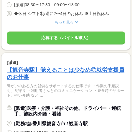
[派遣]08:30〜17:30、09:00〜18:00
◆休日 シフト制/週に2〜4日のお休み ※土日祝休み
もっと見る
応募する（バイトル求人）
[派遣]
【観音寺駅】覚えることは少なめ◎就労支援員
のお仕事
障がいのある方の就労をサポートするお仕事です ・作業の手順説
明、見守り ・利用者さんとのコミュニケーション ・昼食時のサポー
ト、軽い介助 など ...
[派遣]医療・介護・福祉その他、ドライバー・運転
手、施設内介護・看護
[勤務地]/香川県観音寺市 / 観音寺駅