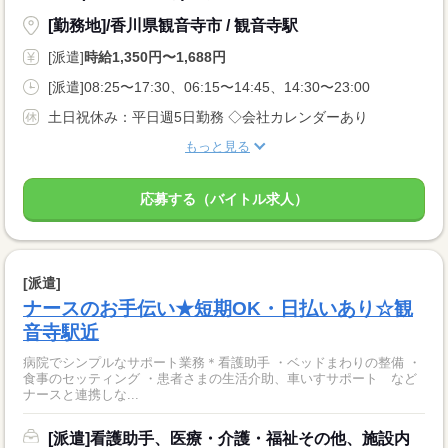
[勤務地]/香川県観音寺市 / 観音寺駅
[派遣]
時給1,350円〜1,688円
[派遣]08:25〜17:30、06:15〜14:45、14:30〜23:00
土日祝休み：平日週5日勤務 ◇会社カレンダーあり
もっと見る
応募する（バイトル求人）
[派遣]
ナースのお手伝い★短期OK・日払いあり☆観
音寺駅近
病院でシンプルなサポート業務＊看護助手 ・ベッドまわりの整備 ・
食事のセッティング ・患者さまの生活介助、車いすサポート など
ナースと連携しな...
[派遣]看護助手、医療・介護・福祉その他、施設内