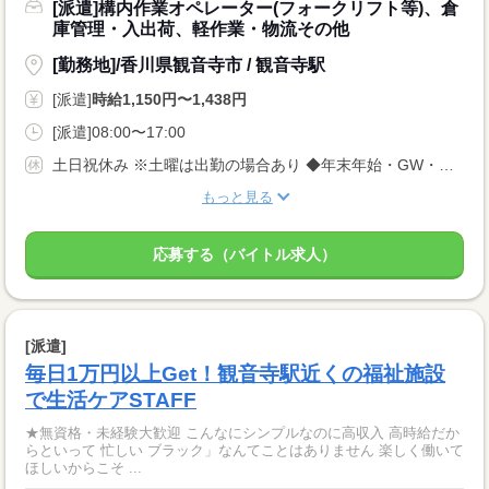
[派遣]構内作業オペレーター(フォークリフト等)、倉
庫管理・入出荷、軽作業・物流その他
[勤務地]/香川県観音寺市 / 観音寺駅
[派遣]
時給1,150円〜1,438円
[派遣]08:00〜17:00
土日祝休み ※土曜は出勤の場合あり ◆年末年始・GW・夏季 ◆年間休日115日
もっと見る
応募する（バイトル求人）
[派遣]
毎日1万円以上Get！観音寺駅近くの福祉施設
で生活ケアSTAFF
★無資格・未経験大歓迎 こんなにシンプルなのに高収入 高時給だか
らといって 忙しい ブラック」なんてことはありません 楽しく働いて
ほしいからこそ ...