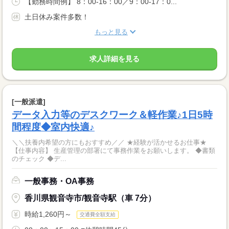
【勤務時間例】 8：00-16：00／9：00-17：0...
土日休み案件多数！
もっと見る
求人詳細を見る
[一般派遣]
データ入力等のデスクワーク＆軽作業♪1日5時
間程度◆室内快適♪
＼＼扶養内希望の方にもおすすめ／／ ★経験が活かせるお仕事★
【仕事内容】 生産管理の部署にて事務作業をお願いします。 ◆書類
のチェック ◆デ...
一般事務・OA事務
香川県観音寺市/観音寺駅（車 7分）
時給1,260円～
交通費全額支給