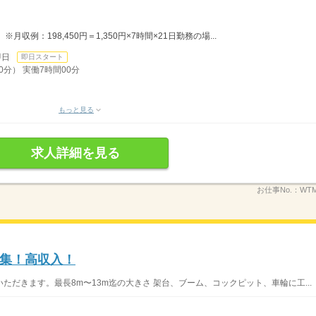
収例：198,450円＝1,350円×7時間×21日勤務の場...
即日
即日スタート
0分） 実働7時間00分
もっと見る
求人詳細を見る
お仕事No.：
WTM
集！高収入！
だきます。最長8m〜13m迄の大きさ 架台、ブーム、コックピット、車輪に工...