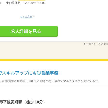
Ｈ） ◆お昼休憩 12：00〜13：00
もっと見る
求人詳細を見る
お仕事No.：
202608
業でスキルアップにも◎営業事務
7時間勤務×高時給1,350円 ／ 動きのある事務でマルチタスクが向いてる方...
琴平線瓦町駅（徒歩 10分）