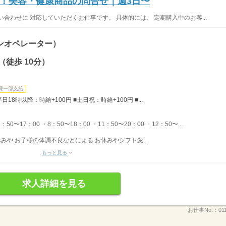
！美容・健康商品の問合せ｜週3日〜
合わせに 対応していただくお仕事です。 具体的には、 定期購入中のお客...
ンオペレーター）
徒歩 10分）
費一部支給
日18時以降：時給+100円 ■土日祝：時給+100円 ■...
50〜17：00 ・8：50〜18：00 ・11：50〜20：00 ・12：50〜...
みや お子様の体調不良などによる お休みやシフト変...
もっと見る
求人詳細を見る
お仕事No.：
01