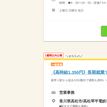
時間：◆9：30〜18：00（実働7.5
土曜日 日曜日 祝日
1週間以内公開
＼オススメ!／
一般派遣
《高時給1,350円》長期就
最寄り駅から徒歩10分圏内で通勤も便利♪ ＼ 
営業事務
香川県高松市/高松琴平電鉄
■駅チカで通勤も便利♪