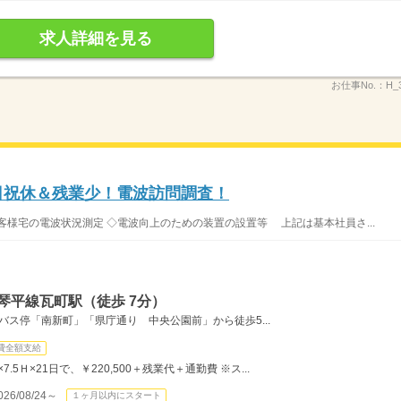
求人詳細を見る
お仕事No.：
H_
日祝休＆残業少！電波訪問調査！
客様宅の電波状況測定 ◇電波向上のための装置の設置等 上記は基本社員さ...
琴平線瓦町駅（徒歩 7分）
バス停「南新町」「県庁通り 中央公園前」から徒歩5...
費全額支給
×7.5Ｈ×21日で、￥220,500＋残業代＋通勤費 ※ス...
/08/24～
１ヶ月以内にスタート