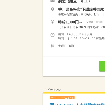
製造（組立・加工）
香川県高松市/予讃線香西駅
※駅から勤務先：車で9分、3.4km
時給1,300円～
交通費一部支給
【月収例】 月収284,983円 時給1300円
期間：1ヵ月以上3ヵ月以内
時間：［1］08：25〜17：10 稼働時間7
土曜日 日曜日
＼イチオシ!／
パート・アルバイト