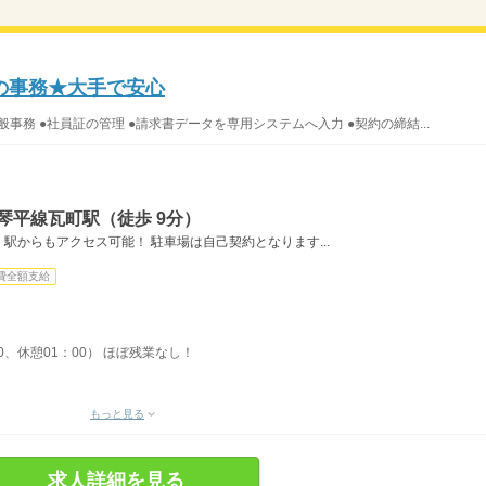
めの事務★大手で安心
事務 ●社員証の管理 ●請求書データを専用システムへ入力 ●契約の締結...
琴平線瓦町駅（徒歩 9分）
駅からもアクセス可能！ 駐車場は自己契約となります...
費全額支給
30、休憩01：00） ほぼ残業なし！
もっと見る
求人詳細を見る