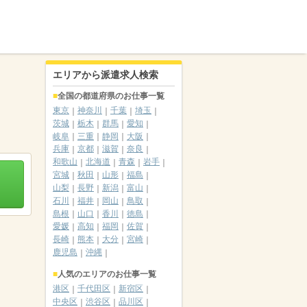
エリアから派遣求人検索
全国の都道府県のお仕事一覧
東京
神奈川
千葉
埼玉
茨城
栃木
群馬
愛知
岐阜
三重
静岡
大阪
兵庫
京都
滋賀
奈良
和歌山
北海道
青森
岩手
宮城
秋田
山形
福島
山梨
長野
新潟
富山
石川
福井
岡山
鳥取
島根
山口
香川
徳島
愛媛
高知
福岡
佐賀
長崎
熊本
大分
宮崎
鹿児島
沖縄
人気のエリアのお仕事一覧
港区
千代田区
新宿区
中央区
渋谷区
品川区