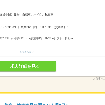
 【交通手段】徒歩、自転車、バイク、私有車
×7.83h×21日+残業36h+休日出勤7.83h 【交通費】 1...
.83h（休憩0.92h） ■残業平均：2h/日 ■シフト：日勤 ●...
もっと見る
求人詳細を見る
お仕事No