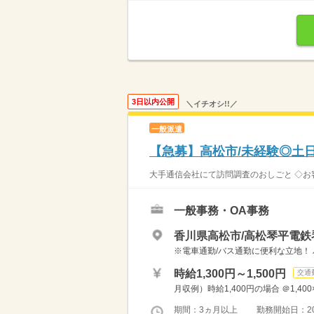
3日以内公開
＼イチオシ!!／
一般派遣
【急募】高松市/未経験◎土
大手通信会社にて訪問調査のおしごと ◇お
一般事務・OA事務
香川県高松市/高松琴平電鉄
※電車通勤/バス通勤に便利な立地！ 
時給1,300円～1,500円
交通
月収例）時給1,400円の場合 ＠1,400
期間：3ヵ月以上 勤務開始日：2026