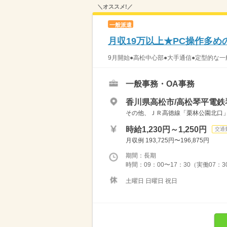
＼オススメ!／
一般派遣
月収19万以上★PC操作多
9月開始●高松中心部●大手通信●定型的な一般
一般事務・OA事務
香川県高松市/高松琴平電鉄
その他、ＪＲ高徳線「栗林公園北口」
時給1,230円～1,250円
交通
月収例 193,725円〜196,875円
期間：長期
時間：09：00〜17：30（実働07：
土曜日 日曜日 祝日