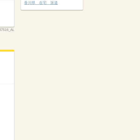
香川県 在宅 派遣
37516_AL