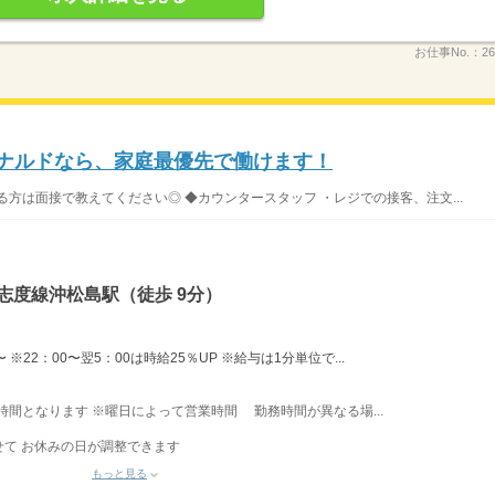
お仕事No.：
26
ドナルドなら、家庭最優先で働けます！
方は面接で教えてください◎ ◆カウンタースタッフ ・レジでの接客、注文...
志度線沖松島駅（徒歩 9分）
※22：00〜翌5：00は時給25％UP ※給与は1分単位で...
業時間となります ※曜日によって営業時間 勤務時間が異なる場...
て お休みの日が調整できます
もっと見る