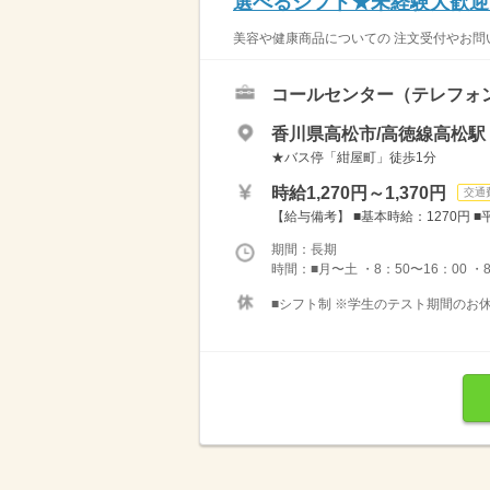
選べるシフト★未経験大歓迎
美容や健康商品についての 注文受付やお問い
コールセンター（テレフォ
香川県高松市/高徳線高松駅（
★バス停「紺屋町」徒歩1分
時給1,270円～1,370円
交通
【給与備考】 ■基本時給：1270円 ■平
期間：長期
時間：■月〜土 ・8：50〜16：00 ・8：
■シフト制 ※学生のテスト期間のお休