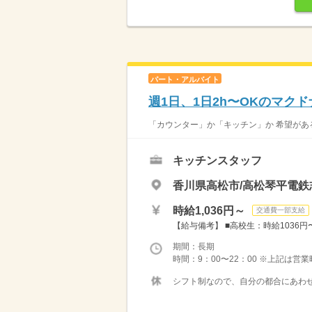
パート・アルバイト
週1日、1日2h〜OKのマク
「カウンター」か「キッチン」か 希望がある
キッチンスタッフ
香川県高松市/高松琴平電鉄
時給1,036円～
交通費一部支給
【給与備考】 ■高校生：時給1036円〜 
期間：長期
時間：9：00〜22：00 ※上記は営
シフト制なので、自分の都合にあわせ