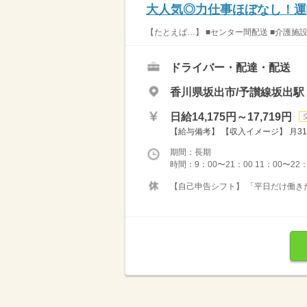
大人気◎力仕事ほぼなし！運
【たとえば…】 ■センター間配送 ■介護施
ドライバー・配達・配送
香川県坂出市/予讃線坂出駅
日給14,175円～17,719円
【給与備考】 【収入イメージ】 月31
期間：長期
時間：9：00〜21：00 11：00〜22
【自己申告シフト】 「平日だけ働きた