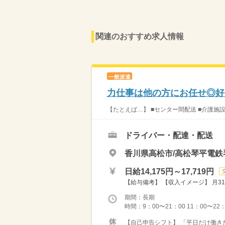
関連のおすすめ求人情報
一般派遣
力仕事は他の方にお任せ◎好
【たとえば…】 ■センター間配送 ■介護施
ドライバー・配達・配送
香川県高松市/高松琴平電
日給14,175円～17,719円
【給与備考】 【収入イメージ】 月31
期間：長期
時間：9：00〜21：00 11：00〜22
【自己申告シフト】 「平日だけ働きた