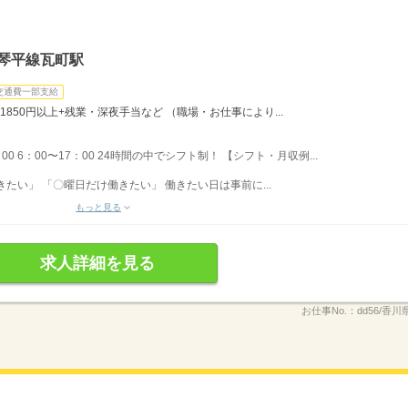
琴平線瓦町駅
交通費一部支給
1850円以上+残業・深夜手当など （職場・お仕事により...
：00 6：00〜17：00 24時間の中でシフト制！ 【シフト・月収例...
たい」 「〇曜日だけ働きたい」 働きたい日は事前に...
もっと見る
求人詳細を見る
お仕事No.：
dd56/香川