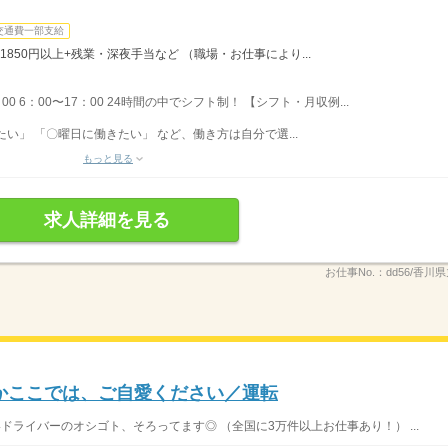
交通費一部支給
1850円以上+残業・深夜手当など （職場・お仕事により...
：00 6：00〜17：00 24時間の中でシフト制！ 【シフト・月収例...
い」 「〇曜日に働きたい」 など、働き方は自分で選...
もっと見る
求人詳細を見る
お仕事No.：
dd56/香川県
かここでは、ご自愛ください／運転
いドライバーのオシゴト、そろってます◎ （全国に3万件以上お仕事あり！） ...