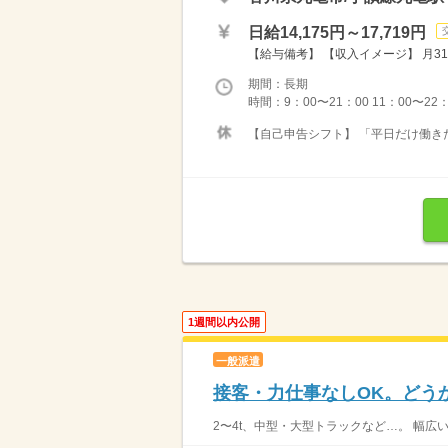
日給14,175円～17,719円
【給与備考】 【収入イメージ】 月31
期間：長期
時間：9：00〜21：00 11：00〜22
【自己申告シフト】 「平日だけ働きた
1週間以内公開
一般派遣
接客・力仕事なしOK。どう
2〜4t、中型・大型トラックなど…。 幅広