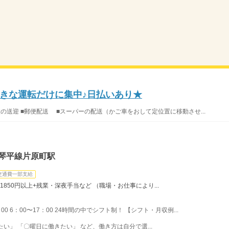
きな運転だけに集中♪日払いあり★
設の送迎 ■郵便配送 ■スーパーの配送（かご車をおして定位置に移動させ...
鉄琴平線片原町駅
交通費一部支給
1850円以上+残業・深夜手当など （職場・お仕事により...
：00 6：00〜17：00 24時間の中でシフト制！ 【シフト・月収例...
い」 「〇曜日に働きたい」 など、働き方は自分で選...