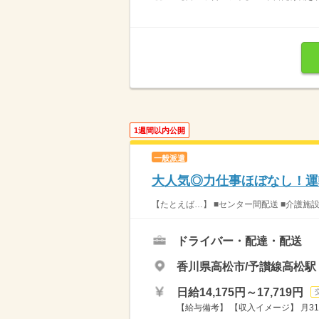
1週間以内公開
一般派遣
大人気◎力仕事ほぼなし！運
【たとえば…】 ■センター間配送 ■介護施
ドライバー・配達・配送
香川県高松市/予讃線高松駅
日給14,175円～17,719円
【給与備考】 【収入イメージ】 月31