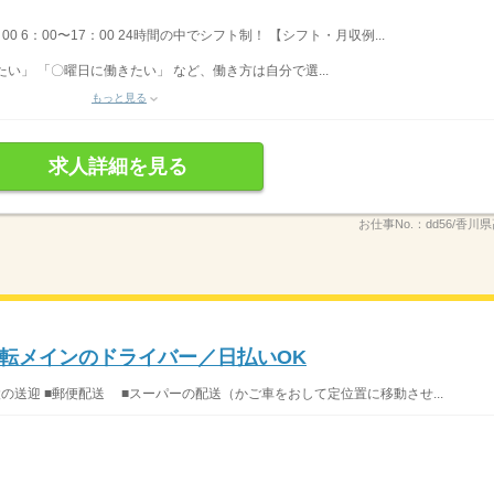
：00 6：00〜17：00 24時間の中でシフト制！ 【シフト・月収例...
い」 「〇曜日に働きたい」 など、働き方は自分で選...
もっと見る
求人詳細を見る
お仕事No.：
dd56/香川県
転メインのドライバー／日払いOK
設の送迎 ■郵便配送 ■スーパーの配送（かご車をおして定位置に移動させ...