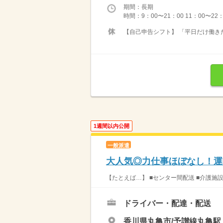
期間：長期
時間：9：00〜21：00 11：00〜22
【自己申告シフト】 「平日だけ働きた
1週間以内公開
一般派遣
大人気◎力仕事ほぼなし！運
【たとえば…】 ■センター間配送 ■介護施
ドライバー・配達・配送
香川県丸亀市/予讃線丸亀駅