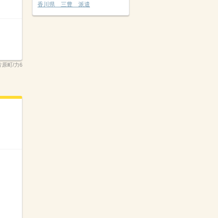
香川県 三豊 派遣
片原町/力6