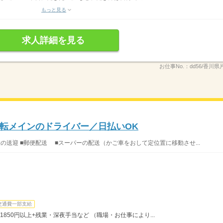
もっと見る
求人詳細を見る
お仕事No.：
dd56/香川県
転メインのドライバー／日払いOK
設の送迎 ■郵便配送 ■スーパーの配送（かご車をおして定位置に移動させ...
交通費一部支給
1850円以上+残業・深夜手当など （職場・お仕事により...