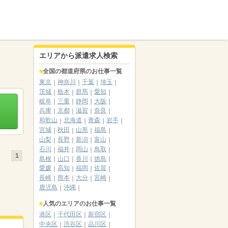
エリアから派遣求人検索
全国の都道府県のお仕事一覧
東京
神奈川
千葉
埼玉
茨城
栃木
群馬
愛知
岐阜
三重
静岡
大阪
兵庫
京都
滋賀
奈良
和歌山
北海道
青森
岩手
宮城
秋田
山形
福島
山梨
長野
新潟
富山
石川
福井
岡山
鳥取
1
島根
山口
香川
徳島
愛媛
高知
福岡
佐賀
長崎
熊本
大分
宮崎
鹿児島
沖縄
人気のエリアのお仕事一覧
港区
千代田区
新宿区
中央区
渋谷区
品川区