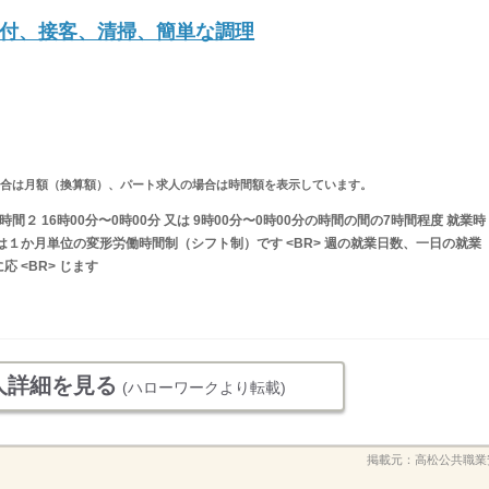
付、接客、清掃、簡単な調理
求人の場合は月額（換算額）、パート求人の場合は時間額を表示しています。
業時間２ 16時00分〜0時00分 又は 9時00分〜0時00分の時間の間の7時間程度 就業時
は１か月単位の変形労働時間制（シフト制）です <BR> 週の就業日数、一日の就業
 <BR> じます
人詳細を見る
(ハローワークより転載)
掲載元：
高松公共職業