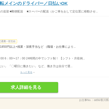
転メインのドライバー／日払いOK
設の送迎 ■郵便配送 ■スーパーの配送（かご車をおして定位置に移動させ...
交通費一部支給
1850円以上+残業・深夜手当など （職場・お仕事により...
：00 6：00〜17：00 24時間の中でシフト制！ 【シフト・月収例...
い」 「〇曜日に働きたい」 など、働き方は自分で選...
もっと見る
求人詳細を見る
お仕事No.：
dd56/香川県