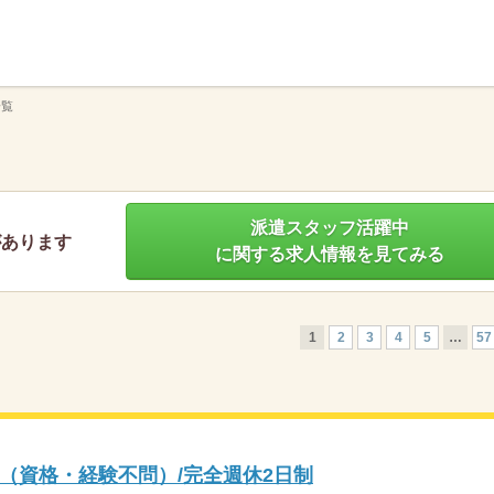
】
一覧
派遣スタッフ活躍中
があります
に関する求人情報を見てみる
1
2
3
4
5
…
57
（資格・経験不問）/完全週休2日制