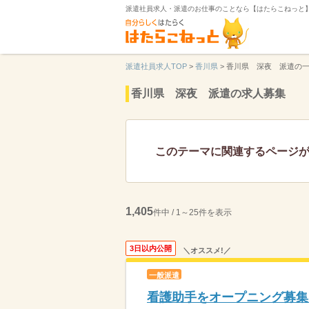
派遣社員求人・派遣のお仕事のことなら【はたらこねっと
派遣社員求人TOP
>
香川県
>
香川県 深夜 派遣の
香川県 深夜 派遣の求人募集
このテーマに関連するページ
1,405
件中 / 1～25件を表示
3日以内公開
＼オススメ!／
一般派遣
看護助手をオープニング募集