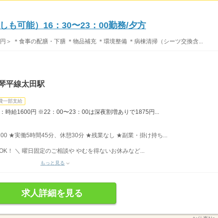
も可能）16：30〜23：00勤務/夕方
円＞ ＊食事の配膳・下膳 ＊物品補充 ＊環境整備 ＊病棟清掃（シーツ交換含...
琴平線太田駅
費一部支給
給1600円 ※22：00〜23：00は深夜割増ありで1875円...
00 ★実働5時間45分、休憩30分 ★残業なし ★副業・掛け持ち...
K！ ＼ 曜日固定のご相談や やむを得ないお休みなど...
もっと見る
求人詳細を見る