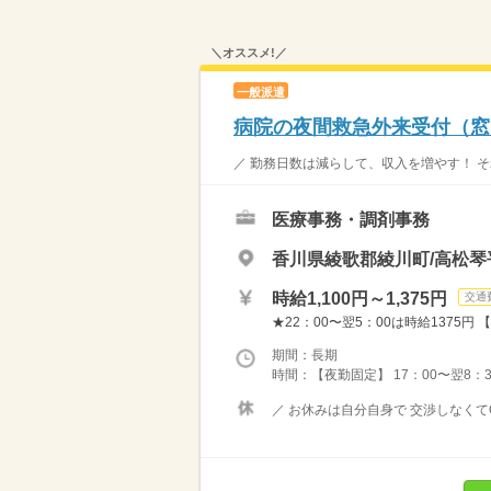
＼オススメ!／
一般派遣
病院の夜間救急外来受付（窓
／ 勤務日数は減らして、収入を増やす！ そ
医療事務・調剤事務
香川県綾歌郡綾川町/高松
時給1,100円～1,375円
交通
★22：00〜翌5：00は時給1375円 【
期間：長期
時間：【夜勤固定】 17：00〜翌8：3
／ お休みは自分自身で 交渉しなくてO