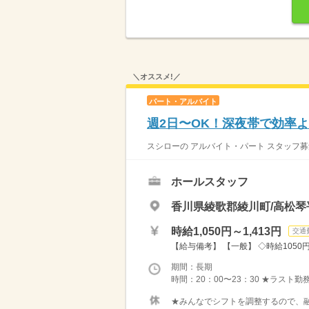
＼オススメ!／
パート・アルバイト
週2日〜OK！深夜帯で効率よ
スシローの アルバイト・パート スタッフ募
ホールスタッフ
香川県綾歌郡綾川町/高松琴
時給1,050円～1,413円
交通
【給与備考】 【一般】 ◇時給1050円 
期間：長期
時間：20：00〜23：30 ★ラスト勤
★みんなでシフトを調整するので、融