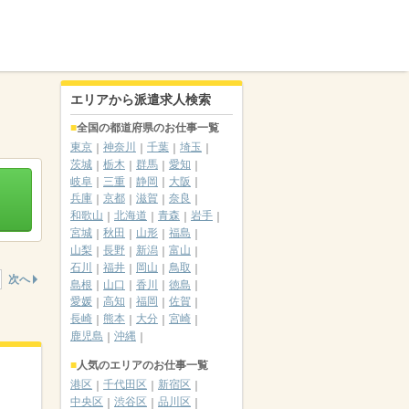
エリアから派遣求人検索
全国の都道府県のお仕事一覧
東京
神奈川
千葉
埼玉
茨城
栃木
群馬
愛知
岐阜
三重
静岡
大阪
兵庫
京都
滋賀
奈良
和歌山
北海道
青森
岩手
宮城
秋田
山形
福島
山梨
長野
新潟
富山
石川
福井
岡山
鳥取
次へ
島根
山口
香川
徳島
愛媛
高知
福岡
佐賀
長崎
熊本
大分
宮崎
鹿児島
沖縄
人気のエリアのお仕事一覧
港区
千代田区
新宿区
中央区
渋谷区
品川区