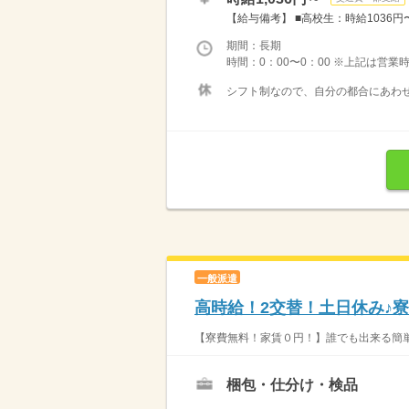
【給与備考】 ■高校生：時給1036円〜 
期間：長期
時間：0：00〜0：00 ※上記は営
シフト制なので、自分の都合にあわせ
一般派遣
高時給！2交替！土日休み♪寮
【寮費無料！家賃０円！】誰でも出来る簡単軽
梱包・仕分け・検品