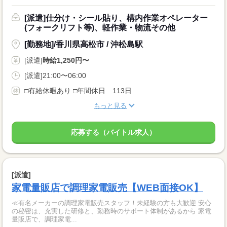
[派遣]仕分け・シール貼り、構内作業オペレーター
(フォークリフト等)、軽作業・物流その他
[勤務地]/香川県高松市 / 沖松島駅
[派遣]
時給1,250円〜
[派遣]21:00〜06:00
□有給休暇あり □年間休日 113日
もっと見る
応募する（バイトル求人）
[派遣]
家電量販店で調理家電販売【WEB面接OK】
≪有名メーカーの調理家電販売スタッフ！未経験の方も大歓迎 安心
の秘密は、充実した研修と、勤務時のサポート体制があるから 家電
量販店で、調理家電...