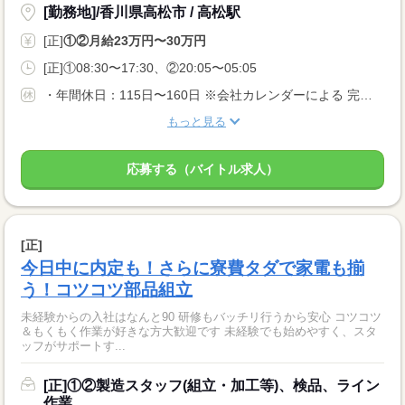
[勤務地]/香川県高松市 / 高松駅
[正]
①②月給23万円〜30万円
[正]①08:30〜17:30、②20:05〜05:05
・年間休日：115日〜160日 ※会社カレンダーによる 完全週休2日もしくは、 週休2日制（月8日以上） 曜日は勤務先による 配属先により土日休みもOK。 ぜひご相談ください。 ・長期休暇 ・有給休暇
もっと見る
応募する（バイトル求人）
[正]
今日中に内定も！さらに寮費タダで家電も揃
う！コツコツ部品組立
未経験からの入社はなんと90 研修もバッチリ行うから安心 コツコツ
＆もくもく作業が好きな方大歓迎です 未経験でも始めやすく、スタ
ッフがサポートす...
[正]①②製造スタッフ(組立・加工等)、検品、ライン
作業