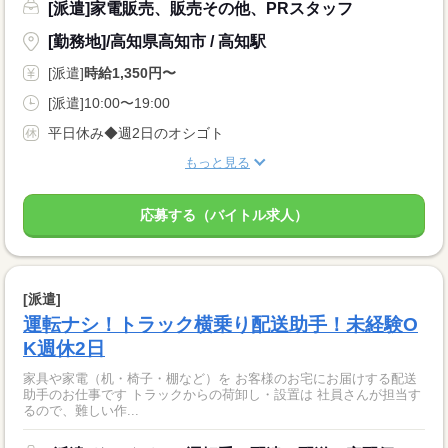
[派遣]家電販売、販売その他、PRスタッフ
[勤務地]/高知県高知市 / 高知駅
[派遣]
時給1,350円〜
[派遣]10:00〜19:00
平日休み◆週2日のオシゴト
もっと見る
応募する（バイトル求人）
[派遣]
運転ナシ！トラック横乗り配送助手！未経験O
K週休2日
家具や家電（机・椅子・棚など）を お客様のお宅にお届けする配送
助手のお仕事です トラックからの荷卸し・設置は 社員さんが担当す
るので、難しい作...