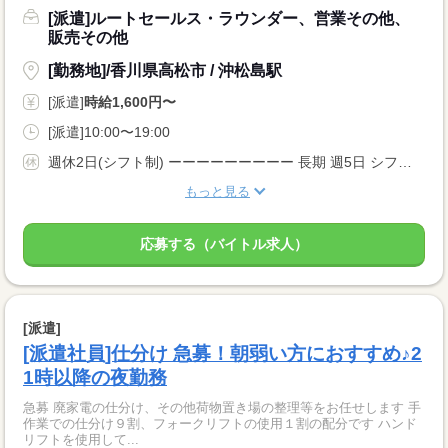
[派遣]ルートセールス・ラウンダー、営業その他、
販売その他
[勤務地]/香川県高松市 / 沖松島駅
[派遣]
時給1,600円〜
[派遣]10:00〜19:00
週休2日(シフト制) ーーーーーーーーー 長期 週5日 シフト制 家庭都合休OK 副業・WワークOK ーーーーーーーーー
もっと見る
応募する（バイトル求人）
[派遣]
[派遣社員]仕分け 急募！朝弱い方におすすめ♪2
1時以降の夜勤務
急募 廃家電の仕分け、その他荷物置き場の整理等をお任せします 手
作業での仕分け９割、フォークリフトの使用１割の配分です ハンド
リフトを使用して...