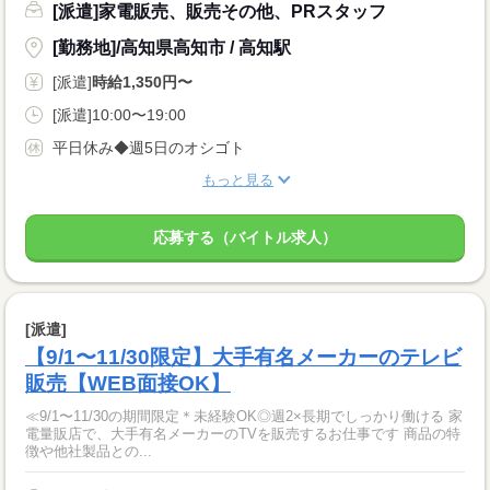
[派遣]家電販売、販売その他、PRスタッフ
[勤務地]/高知県高知市 / 高知駅
[派遣]
時給1,350円〜
[派遣]10:00〜19:00
平日休み◆週5日のオシゴト
もっと見る
応募する（バイトル求人）
[派遣]
【9/1〜11/30限定】大手有名メーカーのテレビ
販売【WEB面接OK】
≪9/1〜11/30の期間限定＊未経験OK◎週2×長期でしっかり働ける 家
電量販店で、大手有名メーカーのTVを販売するお仕事です 商品の特
徴や他社製品との...