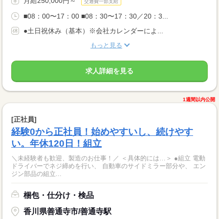
月給250,000円～
交通費一部支給
■08：00〜17：00 ■08：30〜17：30／20：3...
●土日祝休み（基本）※会社カレンダーによ...
もっと見る
求人詳細を見る
1週間以内公開
[正社員]
経験0から正社員！始めやすいし、続けやす
い。年休120日！組立
＼未経験者も歓迎、製造のお仕事！／ ＜具体的には…＞ ●組立 電動
ドライバーでネジ締めを行い、 自動車のサイドミラー部分や、 エン
ジン部品の組立...
梱包・仕分け・検品
香川県善通寺市/善通寺駅