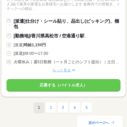
人1組で家具や家電をお客様宅へお届けします 倉庫内での荷捌き、ト
ラックへの積込 ...
[派遣]仕分け・シール貼り、品出し(ピッキング)、梱
包
[勤務地]/香川県高松市 / 空港通り駅
[派遣]
時給1,150円
[派遣]08:00〜17:00
火曜休み｜週5日勤務（一ヶ月ごとのシフト提出）｜土日どちらか勤務できる方歓迎
もっと見る
応募する（バイトル求人）
1
2
3
4
5
次のページへ