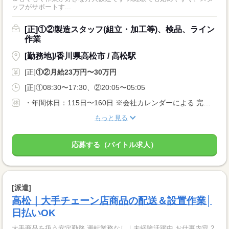
ッフがサポートす...
[正]①②製造スタッフ(組立・加工等)、検品、ライン
作業
[勤務地]/香川県高松市 / 高松駅
[正]
①②月給23万円〜30万円
[正]①08:30〜17:30、②20:05〜05:05
・年間休日：115日〜160日 ※会社カレンダーによる 完全週休2日もしくは、 週休2日制（月8日以上） 曜日は勤務先による 配属先により土日休みもOK。 ぜひご相談ください。 ・長期休暇 ・有給休暇
もっと見る
応募する（バイトル求人）
[派遣]
高松｜大手チェーン店商品の配送＆設置作業│
日払いOK
大手商品を扱う安定勤務 運転業務なし｜未経験活躍中 お仕事内容 2