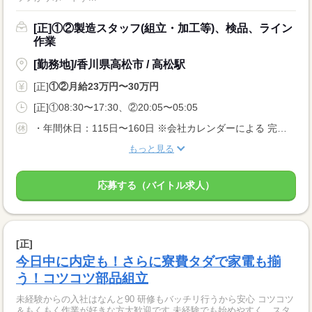
[正]①②製造スタッフ(組立・加工等)、検品、ライン
作業
[勤務地]/香川県高松市 / 高松駅
[正]
①②月給23万円〜30万円
[正]①08:30〜17:30、②20:05〜05:05
・年間休日：115日〜160日 ※会社カレンダーによる 完全週休2日もしくは、 週休2日制（月8日以上） 曜日は勤務先による 配属先により土日休みもOK。 ぜひご相談ください。 ・長期休暇 ・有給休暇
もっと見る
応募する（バイトル求人）
[正]
今日中に内定も！さらに寮費タダで家電も揃
う！コツコツ部品組立
未経験からの入社はなんと90 研修もバッチリ行うから安心 コツコツ
＆もくもく作業が好きな方大歓迎です 未経験でも始めやすく、スタ