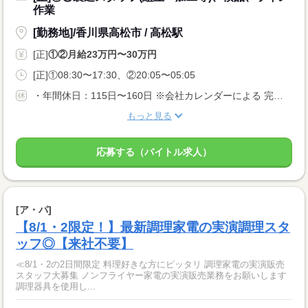
作業
[勤務地]/香川県高松市 / 高松駅
[正]
①②月給23万円〜30万円
[正]①08:30〜17:30、②20:05〜05:05
・年間休日：115日〜160日 ※会社カレンダーによる 完全週休2日もしくは、 週休2日制（月8日以上） 曜日は勤務先による 配属先により土日休みもOK。 ぜひご相談ください。 ・長期休暇 ・有給休暇
もっと見る
応募する（バイトル求人）
[ア・パ]
【8/1・2限定！】最新調理家電の実演調理スタ
ッフ◎【来社不要】
≪8/1・2の2日間限定 料理好きな方にピッタリ 調理家電の実演販売
スタッフ大募集 ノンフライヤー家電の実演販売業務をお願いします
調理器具を使用し...