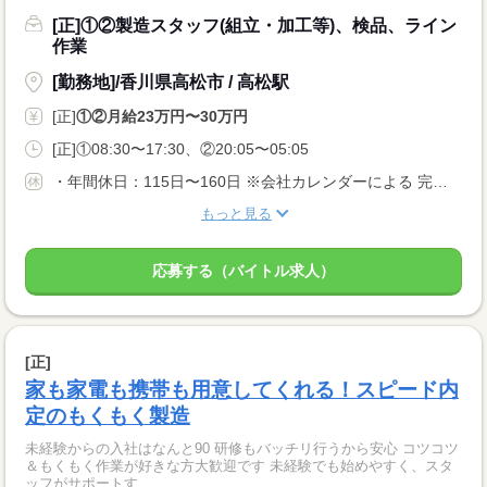
[正]①②製造スタッフ(組立・加工等)、検品、ライン
作業
[勤務地]/香川県高松市 / 高松駅
[正]
①②月給23万円〜30万円
[正]①08:30〜17:30、②20:05〜05:05
・年間休日：115日〜160日 ※会社カレンダーによる 完全週休2日もしくは、 週休2日制（月8日以上） 曜日は勤務先による 配属先により土日休みもOK。 ぜひご相談ください。 ・長期休暇 ・有給休暇
もっと見る
応募する（バイトル求人）
[正]
家も家電も携帯も用意してくれる！スピード内
定のもくもく製造
未経験からの入社はなんと90 研修もバッチリ行うから安心 コツコツ
＆もくもく作業が好きな方大歓迎です 未経験でも始めやすく、スタ
ッフがサポートす...