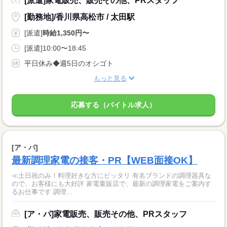
[派遣]家電販売、販売その他、PRスタッフ
[勤務地]/香川県高松市 / 太田駅
[派遣]
時給1,350円〜
[派遣]10:00〜18:45
平日休み◆週5日のオシゴト
もっと見る
応募する（バイトル求人）
[ア・パ]
最新調理家電の接客・PR【WEB面接OK】
≪土日祝のみ！料理好きな方にピッタリ 有名ブランドの調理器具な
ので、お客様にも大好評 家電量販店で、最新の調理家電をご案内す
るお仕事です 調理...
[ア・パ]家電販売、販売その他、PRスタッフ