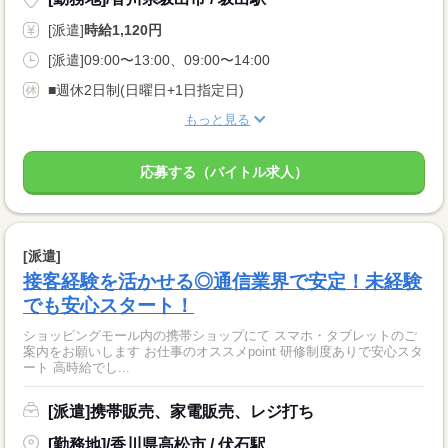
[派遣]
時給1,120円
[派遣]09:00〜13:00、09:00〜14:00
■週休2日制(日曜日+1日指定日)
もっと見る
応募する（バイトル求人）
[派遣]
接客経験を活かせる◎通信業界で安定！未経験
でも安心スタート！
ショッピングモール内の携帯ショップにて スマホ・タブレットのご
案内をお願いします お仕事のオススメpoint 研修制度ありで安心スタ
ート 高時給でし...
[派遣]携帯販売、家電販売、レジ打ち
[勤務地]/香川県高松市 / 伏石駅