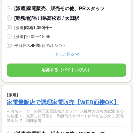
[派遣]家電販売、販売その他、PRスタッフ
[勤務地]/香川県高松市 / 太田駅
[派遣]
時給1,350円〜
[派遣]10:00〜18:45
平日休み◆週5日のオシゴト
もっと見る
応募する（バイトル求人）
[派遣]
家電量販店で調理家電販売【WEB面接OK】
≪有名メーカーの調理家電販売スタッフ！未経験の方も大歓迎 安心
の秘密は、充実した研修と、勤務時のサポート体制があるから 家電
量販店で、調理家電...