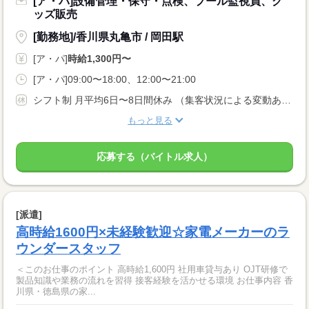
[ア・パ]設備管理・保守・点検、プール監視員、グ
ッズ販売
[勤務地]/香川県丸亀市 / 岡田駅
[ア・パ]
時給1,300円〜
[ア・パ]09:00〜18:00、12:00〜21:00
シフト制 月平均6日〜8日間休み （集客状況による変動あり） 有給休暇：法令通り
もっと見る
応募する（バイトル求人）
[派遣]
高時給1600円×未経験歓迎☆家電メーカーのラ
ウンダースタッフ
＜このお仕事のポイント 高時給1,600円 社用車貸与あり OJT研修で
製品知識や業務の流れを習得 接客経験を活かせる環境 お仕事内容 香
川県・徳島県の家...