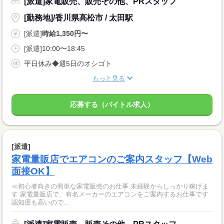
[派遣]家電販売、販売その他、PRスタッフ
[勤務地]/香川県高松市 / 太田駅
[派遣]
時給1,350円〜
[派遣]10:00〜18:45
平日休み◆週5日のオシゴト
もっと見る
応募する（バイトル求人）
[派遣]
家電量販店でエアコンのご案内スタッフ【Web
面接OK】
≪初心者向きの簡単な家電販売のお仕事 未経験からしっかり稼げま
す 家電量販店で、有名メーカーのエアコンをご案内するお仕事です
認知度も高いので...