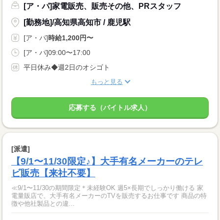
[ア・パ]家電販売、販売その他、PRスタッフ
[勤務地]/高知県高知市 / 鹿児駅
[ア・パ]
時給1,200円〜
[ア・パ]09:00〜17:00
平日休み◆週2日のオシゴト
もっと見る
応募する（バイトル求人）
[派遣]
【9/1〜11/30限定♪】大手有名メーカーのテレ
ビ販売【来社不要】
≪9/1〜11/30の期間限定＊未経験OK 週5×長期でしっかり働ける 家
電量販店で、大手有名メーカーのTVを販売するお仕事です 商品の特
徴や他社製品との違...