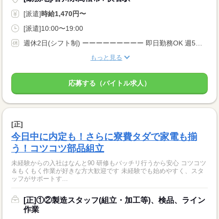
[派遣]
時給1,470円〜
[派遣]10:00〜19:00
週休2日(シフト制) ーーーーーーーーー 即日勤務OK 週5日 残業月20時間以内 シフト制 ーーーーーーーーー
もっと見る
応募する（バイトル求人）
[正]
今日中に内定も！さらに寮費タダで家電も揃
う！コツコツ部品組立
未経験からの入社はなんと90 研修もバッチリ行うから安心 コツコツ
＆もくもく作業が好きな方大歓迎です 未経験でも始めやすく、スタ
ッフがサポートす...
[正]①②製造スタッフ(組立・加工等)、検品、ライン
作業