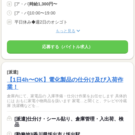
[ア・パ]
時給1,300円〜
[ア・パ]10:00〜19:00
平日休み◆週2日のオシゴト
もっと見る
応募する（バイトル求人）
[派遣]
【1日4h〜OK】電化製品の仕分け及び入荷作
業！
倉庫内にて、家電品の 入庫準備・仕分け作業をお任せします 具体的
には おもに家電小物商品を扱います 家電…と聞くと、テレビや冷蔵
庫 洗濯機などを...
[派遣]仕分け・シール貼り、倉庫管理・入出荷、検
品
[勤務地]/香川県坂出市 / 坂出駅