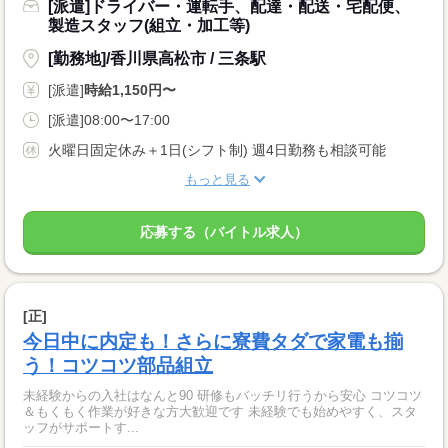
[派遣]ドライバー・運転手、配達・配送・宅配便、
製造スタッフ(組立・加工等)
[勤務地]/香川県高松市 / 三条駅
[派遣]
時給1,150円〜
[派遣]08:00〜17:00
火曜日固定休み＋1日(シフト制) 週4日勤務も相談可能
もっと見る
応募する（バイトル求人）
[正]
今日中に内定も！さらに寮費タダで家電も揃
う！コツコツ部品組立
未経験からの入社はなんと90 研修もバッチリ行うから安心 コツコツ
＆もくもく作業が好きな方大歓迎です 未経験でも始めやすく、スタ
ッフがサポートす...