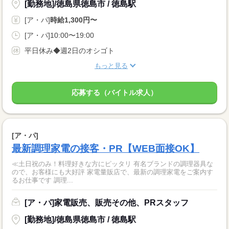
[勤務地]/徳島県徳島市 / 徳島駅
[ア・パ]
時給1,300円〜
[ア・パ]10:00〜19:00
平日休み◆週2日のオシゴト
もっと見る
応募する（バイトル求人）
[ア・パ]
最新調理家電の接客・PR【WEB面接OK】
≪土日祝のみ！料理好きな方にピッタリ 有名ブランドの調理器具な
ので、お客様にも大好評 家電量販店で、最新の調理家電をご案内す
るお仕事です 調理...
[ア・パ]家電販売、販売その他、PRスタッフ
[勤務地]/徳島県徳島市 / 徳島駅