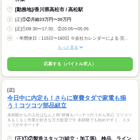
[勤務地]/香川県高松市 / 高松駅
[正]
①②月給23万円〜30万円
[正]①08:30〜17:30、②20:05〜05:05
・年間休日：115日〜160日 ※会社カレンダーによる 完全週休2日もしくは、 週休2日制（月8日以上） 曜日は勤務先による 配属先により土日休みもOK。 ぜひご相談ください。 ・長期休暇 ・有給休暇
もっと見る
応募する（バイトル求人）
[正]
今日中に内定も！さらに寮費タダで家電も揃
う！コツコツ部品組立
未経験からの入社はなんと90 研修もバッチリ行うから安心 コツコツ
＆もくもく作業が好きな方大歓迎です 未経験でも始めやすく、スタ
ッフがサポートす...
[正]①②製造スタッフ(組立・加工等)、検品、ライン