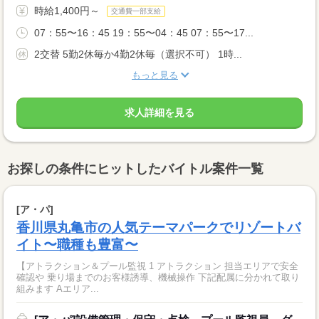
時給1,400円～
交通費一部支給
07：55〜16：45 19：55〜04：45 07：55〜17...
2交替 5勤2休毎か4勤2休毎（選択不可） 1時...
もっと見る
求人詳細を見る
お探しの条件にヒットしたバイトル案件一覧
[ア・パ]
香川県丸亀市の人気テーマパークでリゾートバ
イト〜職種も豊富〜
【アトラクション＆プール監視 1 アトラクション 担当エリアで安全
確認や 乗り場までのお客様誘導、機械操作 下記配属に分かれて取り
組みます Aエリア...