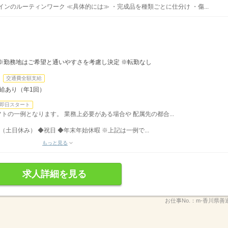
ンのルーティンワーク ≪具体的には≫ ・完成品を種類ごとに仕分け ・傷...
※勤務地はご希望と通いやすさを考慮し決定 ※転勤なし
交通費全額支給
昇給あり（年1回）
即日スタート
シフトの一例となります。 業務上必要がある場合や 配属先の都合...
（土日休み） ◆祝日 ◆年末年始休暇 ※上記は一例で...
もっと見る
求人詳細を見る
お仕事No.：
m-香川県善