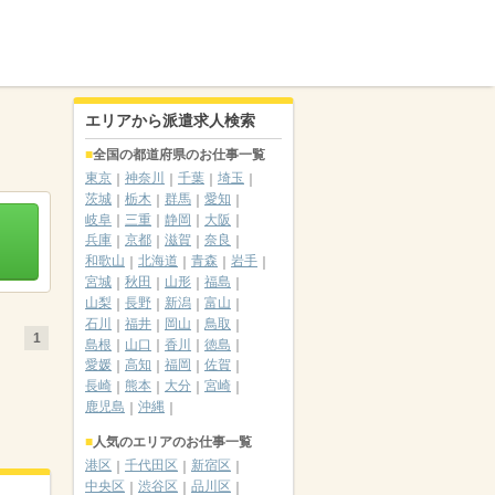
エリアから派遣求人検索
全国の都道府県のお仕事一覧
東京
神奈川
千葉
埼玉
茨城
栃木
群馬
愛知
岐阜
三重
静岡
大阪
兵庫
京都
滋賀
奈良
和歌山
北海道
青森
岩手
宮城
秋田
山形
福島
山梨
長野
新潟
富山
石川
福井
岡山
鳥取
1
島根
山口
香川
徳島
愛媛
高知
福岡
佐賀
長崎
熊本
大分
宮崎
鹿児島
沖縄
人気のエリアのお仕事一覧
港区
千代田区
新宿区
中央区
渋谷区
品川区