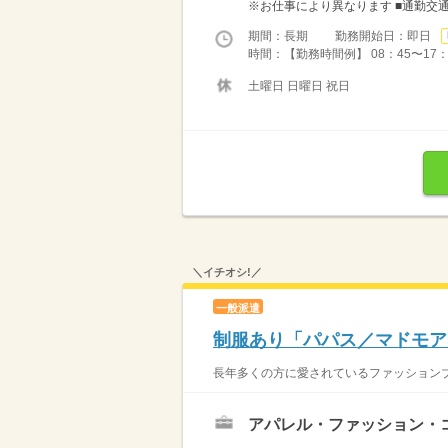
※お仕事により異なります ■通勤交
期間：長期 勤務開始日：即日
時間：【勤務時間例】 08：45〜17：15
土曜日 日曜日 祝日
＼イチオシ!／
一般派遣
制服あり「パパス／マドモア
長年多くの方に愛されているファッションブ
アパレル・ファッション・