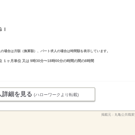
ＧＩ
ルタイム求人の場合は月額（換算額）、パート求人の場合は時間額を表示しています。
１ヶ月単位 又は 9時30分〜18時00分の時間の間の8時間
人詳細を見る
(ハローワークより転載)
掲載元：
丸亀公共職業