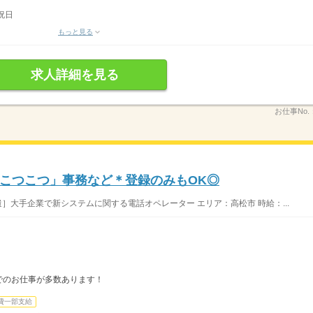
祝日
もっと見る
求人詳細を見る
お仕事No.
こつこつ」事務など＊登録のみもOK◎
］大手企業で新システムに関する電話オペレーター エリア：高松市 時給：...
でのお仕事が多数あります！
費一部支給