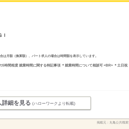
ＧＩ
求人の場合は月額（換算額）、パート求人の場合は時間額を表示しています。
間の5時間程度 就業時間に関する特記事項 ＊就業時間について相談可 <BR> ＊土日祝
人詳細を見る
(ハローワークより転載)
掲載元：
丸亀公共職業