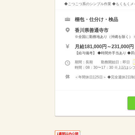
◆こつこつ系のシンプル作業 ◆もくもくメイ
梱包・仕分け・検品
香川県善通寺市
※全国に勤務地あり（沖縄を除く） 
月給181,000円～231,000円
【給与備考】 ◆時間外手当あり ◆
期間：長期 勤務開始日：即日
時間：08：30〜17：30 ※上記は
＜年間休日125日＞ ◆完全週休2日制
1週間以内公開