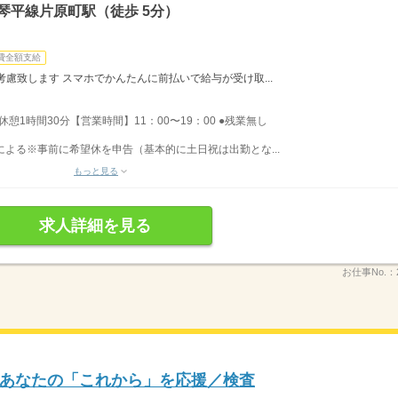
琴平線片原町駅（徒歩 5分）
費全額支給
慮致します スマホでかんたんに前払いで給与が受け取...
／休憩1時間30分【営業時間】11：00〜19：00 ●残業無し
による※事前に希望休を申告（基本的に土日祝は出勤とな...
もっと見る
求人詳細を見る
お仕事No.：
あなたの「これから」を応援／検査