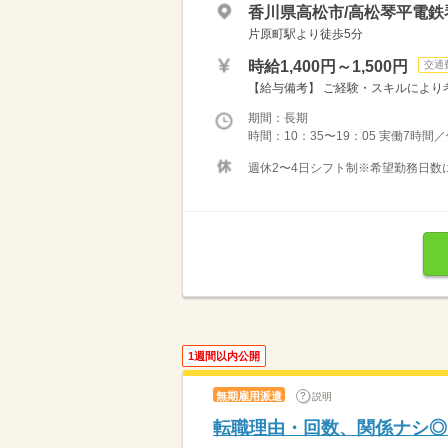
香川県高松市/高松琴平電鉄
片原町駅より徒歩5分
時給1,400円～1,500円
交通
【給与備考】 ご経験・スキルにより考
期間：長期
時間：10：35〜19：05 実働7時間
週休2〜4日シフト制※希望勤務日数
1週間以内公開
無期雇用派遣
説明
転職理由・回数、関係ナシ◎