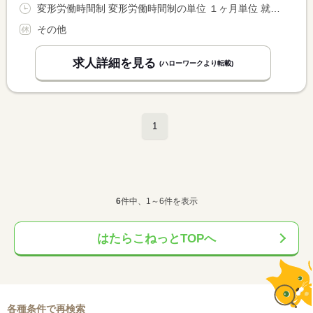
変形労働時間制 変形労働時間制の単位 １ヶ月単位 就業時間１ 10時35分〜19時05分 就業時間に関する特記事項 １ヶ月単位の変形労働時間制 <BR> １０：３５〜１９：０５ 実働７時間 <BR> 休憩昼１時間、夕方３０分
その他
求人詳細を見る
(ハローワークより転載)
1
6
件中、1～6件を表示
はたらこねっとTOPへ
各種条件で再検索