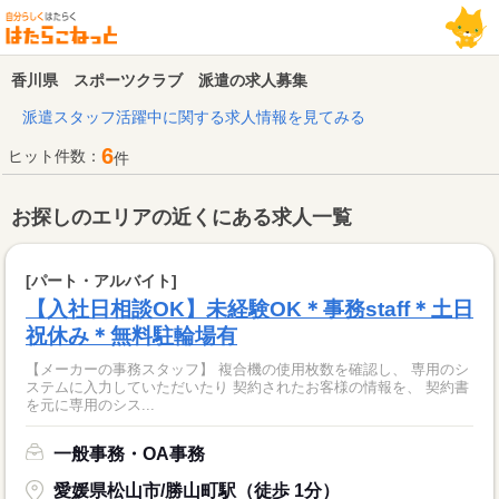
香川県 スポーツクラブ 派遣の求人募集
派遣スタッフ活躍中に関する求人情報を見てみる
6
ヒット件数：
件
お探しのエリアの近くにある求人一覧
[パート・アルバイト]
【入社日相談OK】未経験OK＊事務staff＊土日
祝休み＊無料駐輪場有
【メーカーの事務スタッフ】 複合機の使用枚数を確認し、 専用のシ
ステムに入力していただいたり 契約されたお客様の情報を、 契約書
を元に専用のシス...
一般事務・OA事務
愛媛県松山市/勝山町駅（徒歩 1分）