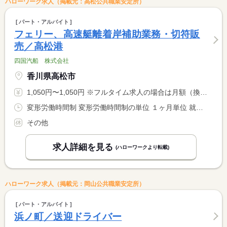
ハローワーク求人（掲載元：高松公共職業安定所）
パート・アルバイト
フェリー、高速艇離着岸補助業務・切符販
売／高松港
四国汽船 株式会社
香川県高松市
1,050円〜1,050円 ※フルタイム求人の場合は月額（換算額）、パート求人の場合は時間額を表示しています。
変形労働時間制 変形労働時間制の単位 １ヶ月単位 就業時間１ 6時45分〜18時15分 就業時間に関する特記事項 休憩時間 <BR> ６：４５〜１８：１５の場合 ２４０分 <BR> 休憩は連続ではなく、離着岸と離着岸の間に取っていただきます
その他
求人詳細を見る
(ハローワークより転載)
ハローワーク求人（掲載元：岡山公共職業安定所）
パート・アルバイト
浜ノ町／送迎ドライバー