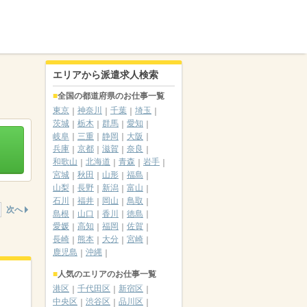
エリアから派遣求人検索
全国の都道府県のお仕事一覧
東京
神奈川
千葉
埼玉
茨城
栃木
群馬
愛知
岐阜
三重
静岡
大阪
兵庫
京都
滋賀
奈良
和歌山
北海道
青森
岩手
宮城
秋田
山形
福島
山梨
長野
新潟
富山
石川
福井
岡山
鳥取
次へ
島根
山口
香川
徳島
愛媛
高知
福岡
佐賀
長崎
熊本
大分
宮崎
鹿児島
沖縄
人気のエリアのお仕事一覧
港区
千代田区
新宿区
中央区
渋谷区
品川区