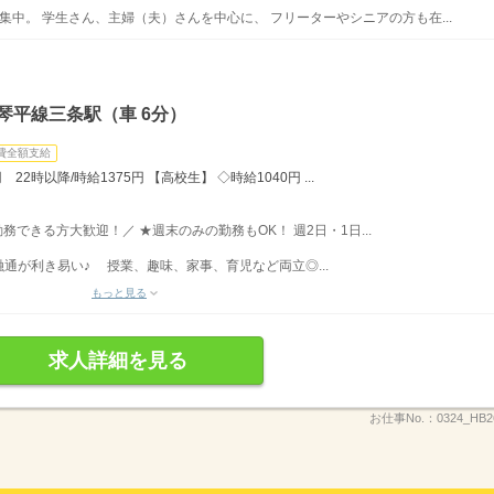
集中。 学生さん、主婦（夫）さんを中心に、 フリーターやシニアの方も在...
琴平線三条駅（車 6分）
費全額支給
22時以降/時給1375円 【高校生】 ◇時給1040円 ...
勤務できる方大歓迎！／ ★週末のみの勤務もOK！ 週2日・1日...
通が利き易い♪ 授業、趣味、家事、育児など両立◎...
もっと見る
求人詳細を見る
お仕事No.：
0324_HB