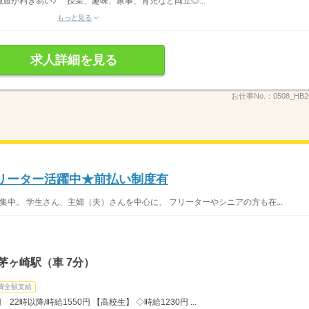
通が利き易い♪ 授業、趣味、家事、育児など両立◎...
もっと見る
求人詳細を見る
お仕事No.：
0508_HB
フリーター活躍中★前払い制度有
集中。 学生さん、主婦（夫）さんを中心に、 フリーターやシニアの方も在...
茅ヶ崎駅（車 7分）
費全額支給
22時以降/時給1550円 【高校生】 ◇時給1230円 ...