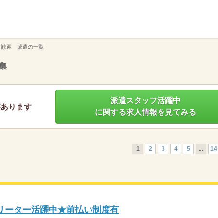
】
 歓迎 派遣の一覧
集
派遣スタッフ活躍中
があります
に関する求人情報を見てみる
1
2
3
4
5
…
14
フリーター活躍中★前払い制度有