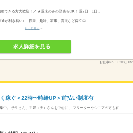
勤務できる方大歓迎！／ ★週末のみの勤務もOK！ 週2日・1日...
通が利き易い♪ 授業、趣味、家事、育児など両立◎...
もっと見る
求人詳細を見る
お仕事No.：
0203_HB
く稼ぐ＜22時〜時給UP＞前払い制度有
集中。 学生さん、主婦（夫）さんを中心に、 フリーターやシニアの方も在...