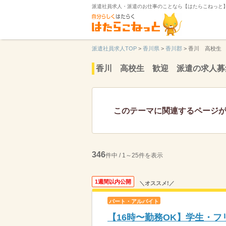
派遣社員求人・派遣のお仕事のことなら【はたらこねっと
派遣社員求人TOP
>
香川県
>
香川郡
>
香川 高校生
香川 高校生 歓迎 派遣の求人募
このテーマに関連するページ
346
件中 / 1～25件を表示
1週間以内公開
＼オススメ!／
パート・アルバイト
【16時〜勤務OK】学生・