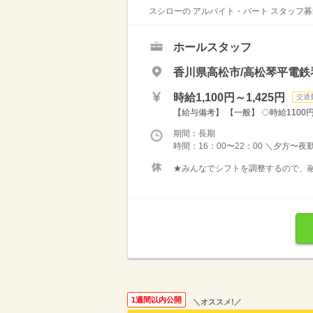
スシローの アルバイト・パート スタッフ募
ホールスタッフ
香川県高松市/高松琴平電鉄
時給1,100円～1,425円
交通
【給与備考】 【一般】 ◇時給1100円 
期間：長期
時間：16：00〜22：00 ＼夕方〜夜
★みんなでシフトを調整するので、融
1週間以内公開
＼オススメ!／