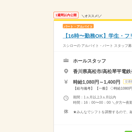
1週間以内公開
＼オススメ!／
パート・アルバイト
【16時〜勤務OK】学生・
スシローの アルバイト・パート スタッフ募
ホールスタッフ
香川県高松市/高松琴平電鉄
時給1,080円～1,400円
交通
【給与備考】 【一般】 ◇時給1080円 
期間：1ヵ月以上3ヵ月以内
時間：16：00〜00：00 ＼夕方〜夜
★みんなでシフトを調整するので、融