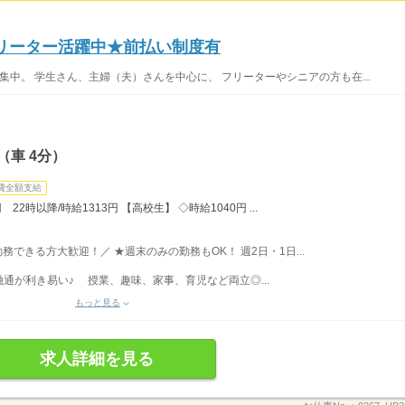
フリーター活躍中★前払い制度有
集中。 学生さん、主婦（夫）さんを中心に、 フリーターやシニアの方も在...
（車 4分）
費全額支給
22時以降/時給1313円 【高校生】 ◇時給1040円 ...
勤務できる方大歓迎！／ ★週末のみの勤務もOK！ 週2日・1日...
通が利き易い♪ 授業、趣味、家事、育児など両立◎...
もっと見る
求人詳細を見る