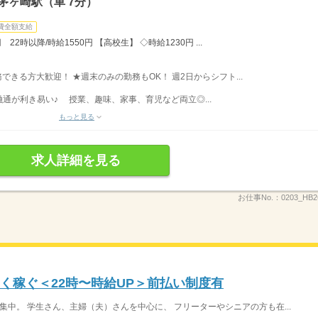
茅ヶ崎駅（車 7分）
費全額支給
22時以降/時給1550円 【高校生】 ◇時給1230円 ...
勤務できる方大歓迎！ ★週末のみの勤務もOK！ 週2日からシフト...
通が利き易い♪ 授業、趣味、家事、育児など両立◎...
もっと見る
求人詳細を見る
お仕事No.：
0203_HB
く稼ぐ＜22時〜時給UP＞前払い制度有
集中。 学生さん、主婦（夫）さんを中心に、 フリーターやシニアの方も在...