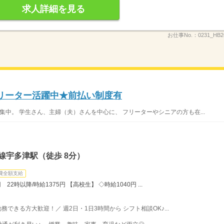
求人詳細を見る
お仕事No.：
0231_HB
フリーター活躍中★前払い制度有
集中。 学生さん、主婦（夫）さんを中心に、 フリーターやシニアの方も在...
線宇多津駅（徒歩 8分）
費全額支給
22時以降/時給1375円 【高校生】 ◇時給1040円 ...
勤務できる方大歓迎！／ 週2日・1日3時間から シフト相談OK♪...