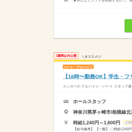
★みんなでシフトを調整するので、融
1週間以内公開
＼オススメ!／
パート・アルバイト
【16時〜勤務OK】学生・
スシローの アルバイト・パート スタッフ募
ホールスタッフ
神奈川県茅ヶ崎市/相模線北
時給1,240円～1,600円
交通
【給与備考】 【一般】 ◇時給1240円 