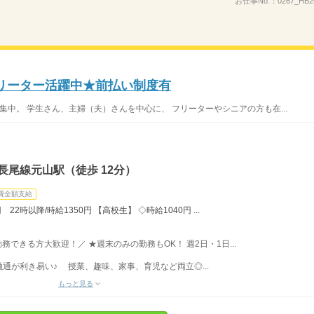
お仕事No.：
0267_HB
フリーター活躍中★前払い制度有
集中。 学生さん、主婦（夫）さんを中心に、 フリーターやシニアの方も在...
長尾線元山駅（徒歩 12分）
費全額支給
22時以降/時給1350円 【高校生】 ◇時給1040円 ...
勤務できる方大歓迎！／ ★週末のみの勤務もOK！ 週2日・1日...
通が利き易い♪ 授業、趣味、家事、育児など両立◎...
もっと見る