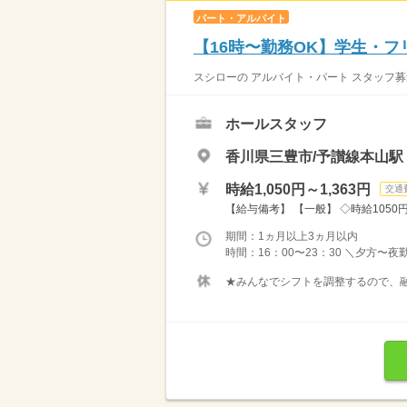
パート・アルバイト
【16時〜勤務OK】学生・
スシローの アルバイト・パート スタッフ募
ホールスタッフ
香川県三豊市/予讃線本山駅
時給1,050円～1,363円
交通
【給与備考】 【一般】 ◇時給1050円 
期間：1ヵ月以上3ヵ月以内
時間：16：00〜23：30 ＼夕方〜夜
★みんなでシフトを調整するので、融