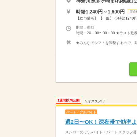
神奈川県茅ヶ崎市/相模線北
時給1,240円～1,600円
交通
【給与備考】 【一般】 ◇時給1240円 
期間：長期
時間：20：00〜00：00 ★ラスト
★みんなでシフトを調整するので、融
1週間以内公開
＼オススメ!／
パート・アルバイト
週2日〜OK！深夜帯で効率よ
スシローの アルバイト・パート スタッフ募