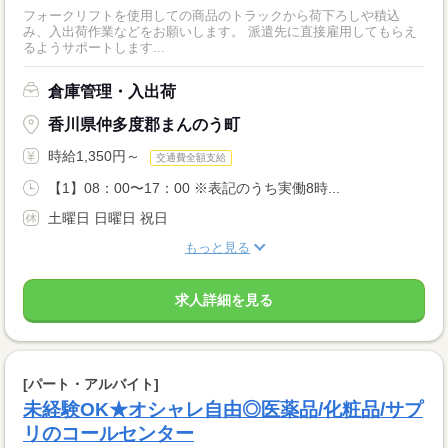
フォークリフトを使用しての商品のトラックから荷下ろしや積込
み、入出荷作業などをお願いします。 派遣先に直接雇用してもらえ
るようサポートします...
倉庫管理・入出荷
香川県仲多度郡まんのう町
時給1,350円～
交通費全額支給
【1】08：00〜17：00 ※表記のうち実働8時...
土曜日 日曜日 祝日
もっと見る
求人詳細を見る
[パート・アルバイト]
未経験OK★オシャレ自由◎医薬品/化粧品/サプ
リのコールセンター