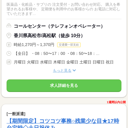
医薬品・化粧品・サプリの 注文受付・お問い合わせ対応。 購入を希
望されるお客様や、 定期便を利用中のお客様からの お電話に対応し
ていただきます...
コールセンター（テレフォンオペレーター）
香川県高松市/高松駅（徒歩 10分）
時給1,270円～1,370円
交通費一部支給
【全日】 ・08：50〜17：00 ・08：50〜18：...
月曜日 火曜日 水曜日 木曜日 金曜日 土曜日 日曜日 祝日
もっと見る
求人詳細を見る
1週間以内公開
[一般派遣]
【期間限定】コツコツ事務○残業少な目★17時
台定時◇土日祝休み