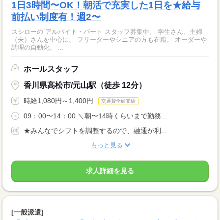
1日3時間〜OK！朝活で充実した1日を★給与
前払い制度有！週2〜
スシローの アルバイト・パート スタッフ募集中。 学生さん、主婦
（夫）さんを中心に、 フリーターやシニアの方も在籍。 オーダーや
調理の自動化、 ...
ホールスタッフ
香川県高松市/元山駅（徒歩 12分）
時給1,080円～1,400円
交通費全額支給
09：00〜14：00 ＼朝〜14時くらいまで勤務...
★みんなでシフトを調整するので、融通が利...
もっと見る
求人詳細を見る
[一般派遣]