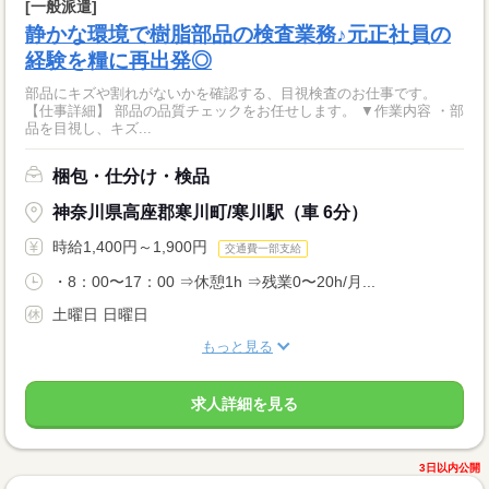
[一般派遣]
静かな環境で樹脂部品の検査業務♪元正社員の
経験を糧に再出発◎
部品にキズや割れがないかを確認する、目視検査のお仕事です。
【仕事詳細】 部品の品質チェックをお任せします。 ▼作業内容 ・部
品を目視し、キズ...
梱包・仕分け・検品
神奈川県高座郡寒川町/寒川駅（車 6分）
時給1,400円～1,900円
交通費一部支給
・8：00〜17：00 ⇒休憩1h ⇒残業0〜20h/月...
土曜日 日曜日
もっと見る
求人詳細を見る
3日以内公開