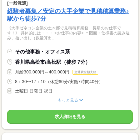
[一般派遣]
経験者募集／安定の大手企業で見積積算業務♪
駅から徒歩7分
《大手ゼネコン企業の土木部で見積積算業務 長期のお仕事で
す！》 具体的には・・・ <お仕事の内容> ＊図面・仕様書の読み込
み、拾い出し（数量算出...
その他事務・オフィス系
香川県高松市/高松駅（徒歩 7分）
月給300,000円～400,000円
交通費全額支給
8：30〜17：10（休憩60分/実働7時間40分） ...
土曜日 日曜日 祝日
もっと見る
求人詳細を見る