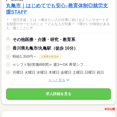
丸亀市｜はじめてでも安心♪教育体制◎就労支
援STAFF
＊「就労支援」とは ⇒働きたい人が仕事に就けるようにサポートす
る制度やサービスのこと ＊どんな人が対象？ ⇒障がいや病気がある
人、働くことに不...
その他医療・介護・研究・教育系
香川県丸亀市/丸亀駅（徒歩 10分）
時給1,350円～
交通費全額支給
≪シフト制/実働8時間≫ 週3〜OK 希望シフ...
月曜日 火曜日 水曜日 木曜日 金曜日 土曜日 日曜日 祝日
もっと見る
求人詳細を見る
本日公開