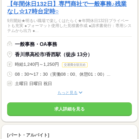
【年間休日132日】専門商社で一般事務♪残業
なし☆17時台定時○
9月開始★明るい職場で楽しくはたらく★年間休日132日プライベー
トも充実 ●フォーマット使用した見積書作成 ●請求書発行：専用シス
テムから出力 ●...
一般事務・OA事務
香川県高松市/香西駅（徒歩 13分）
時給1,240円～1,250円
交通費全額支給
08：30〜17：30（実働08：00、休憩01：00）...
土曜日 日曜日 祝日
もっと見る
求人詳細を見る
[パート・アルバイト]