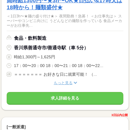
高時給1300円〜★3h〜OK★日払い&17時又は
18時から！麺類盛付★
＜1日3h〜★麺の盛り付け★＞ 夜間勤務！急募！ ＜お仕事先は＞ ス
ーパーやコンビニ向けに うどんなどの麺類を作っている 食品メーカ
ーがお仕事先...
食品・飲料製造
香川県善通寺市/善通寺駅（車 5分）
時給1,300円～1,625円
17：00〜20：00 18：00〜21：00 18：00〜22...
＝＝＝＝＝＝＝ お好きな日に就業可能！ （...
もっと見る
求人詳細を見る
3日以内公開
[一般派遣]