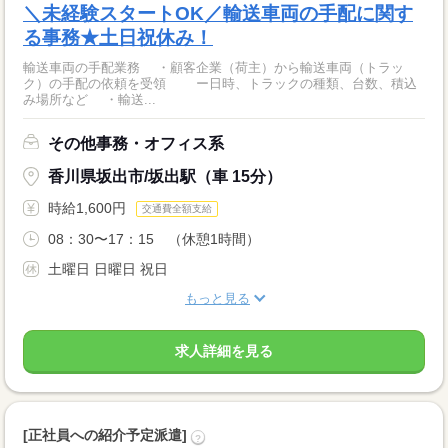
＼未経験スタートOK／輸送車両の手配に関す
る事務★土日祝休み！
輸送車両の手配業務 ・顧客企業（荷主）から輸送車両（トラッ
ク）の手配の依頼を受領 ー日時、トラックの種類、台数、積込
み場所など ・輸送...
その他事務・オフィス系
香川県坂出市/坂出駅（車 15分）
時給1,600円
交通費全額支給
08：30〜17：15 （休憩1時間）
土曜日 日曜日 祝日
もっと見る
求人詳細を見る
[正社員への紹介予定派遣]
?