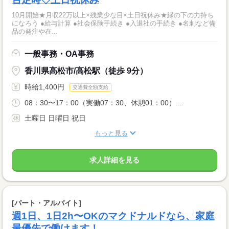
10月開始★月収22万以上×残業少な目×土日祝休み★縁の下の力持ち
になろう ●給与計算 ●社会保険手続き ●入退社の手続き ●名刺など備
品の発注や在...
一般事務・OA事務
香川県高松市/高松駅（徒歩 9分）
時給1,400円
交通費全額支給
08：30〜17：00（実働07：30、休憩01：00）...
土曜日 日曜日 祝日
もっと見る
求人詳細を見る
[パート・アルバイト]
週1日、1日2h〜OKのマクドナルドなら、家庭
最優先で働けます！