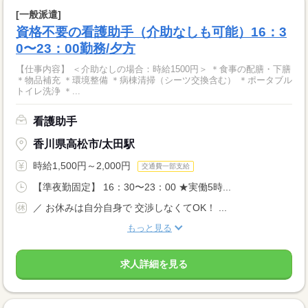
[一般派遣]
資格不要の看護助手（介助なしも可能）16：3
0〜23：00勤務/夕方
【仕事内容】 ＜介助なしの場合：時給1500円＞ ＊食事の配膳・下膳
＊物品補充 ＊環境整備 ＊病棟清掃（シーツ交換含む） ＊ポータブル
トイレ洗浄 ＊...
看護助手
香川県高松市/太田駅
時給1,500円～2,000円
交通費一部支給
【準夜勤固定】 16：30〜23：00 ★実働5時...
／ お休みは自分自身で 交渉しなくてOK！ ...
もっと見る
求人詳細を見る