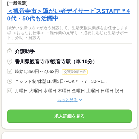
[一般派遣]
＜観音寺市＞障がい者デイサービスSTAFF＊4
0代・50代も活躍中
障がいを持つ方々が通う施設にて、生活支援員業務をお任せします
◎ ＜おもなお仕事＞ ・軽作業の見守り ・必要に応じた生活サポー
ト、介助 ・施設内...
介護助手
香川県観音寺市/観音寺駅（車 10分）
時給1,350円～2,062円
交通費全額支給
＊シフト制/休憩1h/週3日〜OK＊ ・7：30〜1...
月曜日 火曜日 水曜日 木曜日 金曜日 土曜日 日曜日 祝日
もっと見る
求人詳細を見る