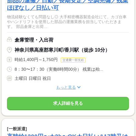
部品の運搬／日勤／長期安定／空調完備／残業
ほぼなし／日払い可
物流経験なくても問題なし◎ 大手精密機器製造会社にて、カゴ台車
やハンドリフトを使用した部品の運搬業務を担当していただきま
す。 部品倉庫と出荷...
倉庫管理・入出荷
神奈川県高座郡寒川町/香川駅（徒歩 10分）
時給1,400円～1,750円
交通費一部支給
8：30〜17：30（実働8時間00分） 残業は殆...
土曜日 日曜日 祝日
もっと見る
求人詳細を見る
[一般派遣]