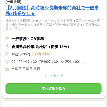
[一般派遣]
【8月開始】高時給☆長期◆専門商社で一般事
務♪残業なし★
残業なし×土日祝休み★スキルアップできる事務 ●専用システムへ受
注・発注データ入力 ●納期の確認・管理 ●納品書発送 ●見積書作成：
フォーマット...
一般事務・OA事務
香川県高松市/高松駅（徒歩 15分）
時給1,400円
交通費全額支給
09：00〜17：30（実働07：30、休憩01：00）...
土曜日 日曜日 祝日
もっと見る
求人詳細を見る