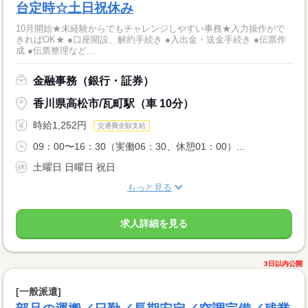
台定時☆土日祝休み
10月開始★未経験からでもチャレンジしやすい事務★入力操作がで
きればOK★ ●口座開設、解約手続き ●入出金・送金手続き ●伝票作
成 ●伝票整理など...
金融事務（銀行・証券）
香川県高松市/瓦町駅（車 10分）
時給1,252円
交通費全額支給
09：00〜16：30（実働06：30、休憩01：00）...
土曜日 日曜日 祝日
もっと見る
求人詳細を見る
3日以内公開
[一般派遣]