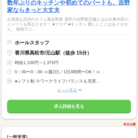
数年ぶりのキッチンや初めてのパートも。吉野
家ならきっと大丈夫
お洒落な店内のカフェ風吉野家 通常の吉野家店舗とはお仕事内容の
イメージも異なります！ ■フロア ■キッチン 難しいことはありませ
ん。 動画マニ...
ホールスタッフ
香川県高松市/元山駅（徒歩 15分）
時給1,100円～1,375円
0：00〜0：00 ≪週2日／1日3時間〜OK！≫ ...
●シフト制 ※ワークライフバランスも充実...
もっと見る
求人詳細を見る
本日公開
[一般派遣]