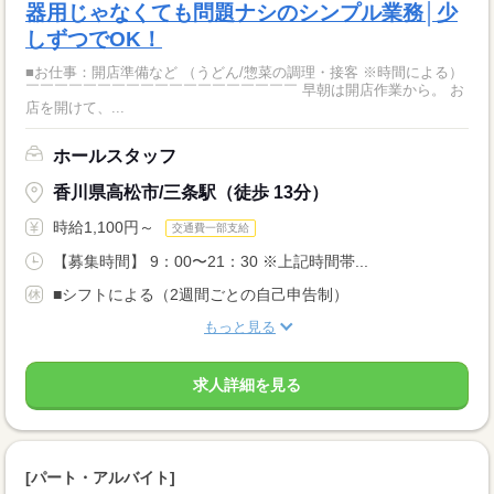
器用じゃなくても問題ナシのシンプル業務│少
しずつでOK！
■お仕事：開店準備など （うどん/惣菜の調理・接客 ※時間による）
￣￣￣￣￣￣￣￣￣￣￣￣￣￣￣￣￣￣￣ 早朝は開店作業から。 お
店を開けて、...
ホールスタッフ
香川県高松市/三条駅（徒歩 13分）
時給1,100円～
交通費一部支給
【募集時間】 9：00〜21：30 ※上記時間帯...
■シフトによる（2週間ごとの自己申告制）
もっと見る
求人詳細を見る
[パート・アルバイト]