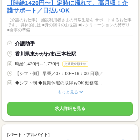
【時給1420円〜】定時に帰れて、高月収！介
護サポート／日払いOK
【介護のお仕事】 施設利用者さまの日常生活を サポ―トするお仕事
です。 具体的には ■身の回りのお世話 ■レクリエーションの見守り
■食事の準備 ...
介護助手
香川県東かがわ市/三本松駅
時給1,420円～1,770円
交通費全額支給
【シフト例】 早番／07：00〜16：00 日勤／...
◆シフト制 ◆長期休暇の取得もOK 勤務曜...
もっと見る
求人詳細を見る
[パート・アルバイト]