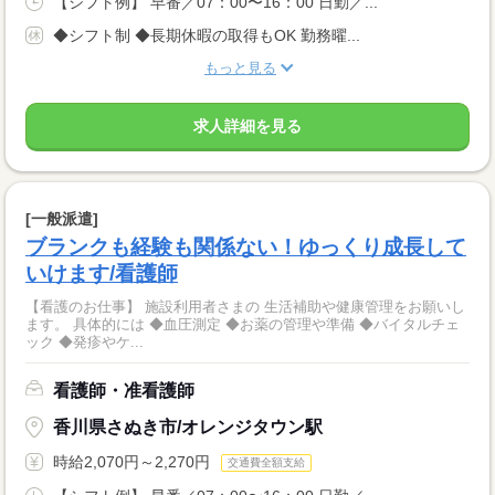
【シフト例】 早番／07：00〜16：00 日勤／...
◆シフト制 ◆長期休暇の取得もOK 勤務曜...
もっと見る
求人詳細を見る
[一般派遣]
ブランクも経験も関係ない！ゆっくり成長して
いけます/看護師
【看護のお仕事】 施設利用者さまの 生活補助や健康管理をお願いし
ます。 具体的には ◆血圧測定 ◆お薬の管理や準備 ◆バイタルチェ
ック ◆発疹やケ...
看護師・准看護師
香川県さぬき市/オレンジタウン駅
時給2,070円～2,270円
交通費全額支給