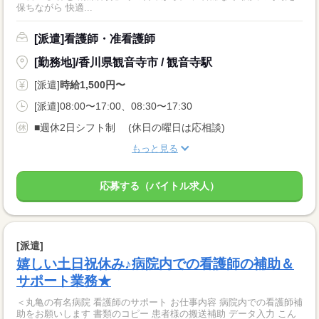
保ちながら 快適...
[派遣]看護師・准看護師
[勤務地]/香川県観音寺市 / 観音寺駅
[派遣]
時給1,500円〜
[派遣]08:00〜17:00、08:30〜17:30
■週休2日シフト制 (休日の曜日は応相談)
もっと見る
応募する（バイトル求人）
[派遣]
嬉しい土日祝休み♪病院内での看護師の補助＆
サポート業務★
＜丸亀の有名病院 看護師のサポート お仕事内容 病院内での看護師補
助をお願いします 書類のコピー 患者様の搬送補助 データ入力 こん