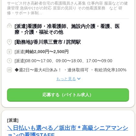
サービス付き高齢者住宅の看護職員さん募集 仕事内容 服薬などの健
康管理 急病やけがの対応 居室の見回り その他看護業務 など 研
修・サポート体制...
[派遣]看護師・准看護師、施設内介護・看護、医
療・介護・福祉その他
[勤務地]/香川県三豊市 / 詫間駅
[派遣]
時給2,000円〜2,500円
[派遣]08:00〜17:00、09:00〜18:00、17:00〜09:00
◆週2日〜最大4日休み！ ・連休取得可 ・有給消化率100%
もっと見る
応募する（バイトル求人）
[派遣]
＼日払いも選べる／坂出市＊高級シニアマンシ
ョンの看護STAFF