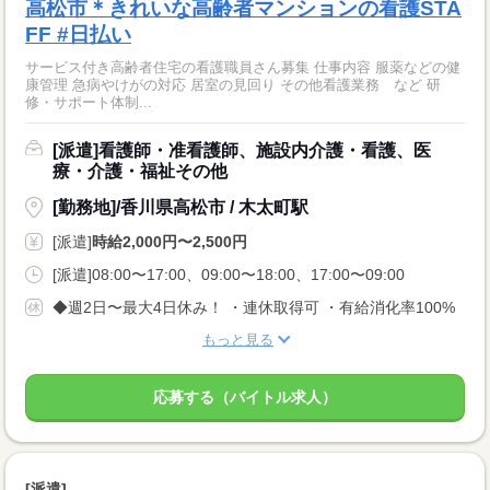
高松市＊きれいな高齢者マンションの看護STA
FF #日払い
サービス付き高齢者住宅の看護職員さん募集 仕事内容 服薬などの健
康管理 急病やけがの対応 居室の見回り その他看護業務 など 研
修・サポート体制...
[派遣]看護師・准看護師、施設内介護・看護、医
療・介護・福祉その他
[勤務地]/香川県高松市 / 木太町駅
[派遣]
時給2,000円〜2,500円
[派遣]08:00〜17:00、09:00〜18:00、17:00〜09:00
◆週2日〜最大4日休み！ ・連休取得可 ・有給消化率100%
もっと見る
応募する（バイトル求人）
[派遣]