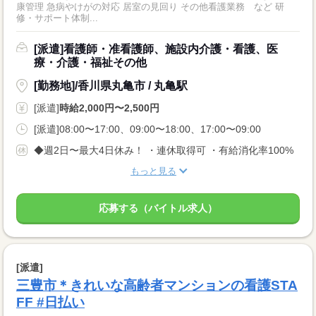
康管理 急病やけがの対応 居室の見回り その他看護業務 など 研
修・サポート体制...
[派遣]看護師・准看護師、施設内介護・看護、医
療・介護・福祉その他
[勤務地]/香川県丸亀市 / 丸亀駅
[派遣]
時給2,000円〜2,500円
[派遣]08:00〜17:00、09:00〜18:00、17:00〜09:00
◆週2日〜最大4日休み！ ・連休取得可 ・有給消化率100%
もっと見る
応募する（バイトル求人）
[派遣]
三豊市＊きれいな高齢者マンションの看護STA
FF #日払い