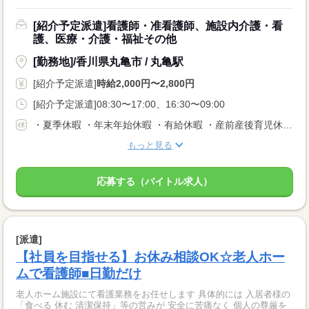
[紹介予定派遣]看護師・准看護師、施設内介護・看
護、医療・介護・福祉その他
[勤務地]/香川県丸亀市 / 丸亀駅
[紹介予定派遣]
時給2,000円〜2,800円
[紹介予定派遣]08:30〜17:00、16:30〜09:00
・夏季休暇 ・年末年始休暇 ・有給休暇 ・産前産後育児休暇 ・介護休暇 ・生理休暇など
もっと見る
応募する（バイトル求人）
[派遣]
【社員を目指せる】お休み相談OK☆老人ホー
ムで看護師■日勤だけ
老人ホーム施設にて看護業務をお任せします 具体的には 入居者様の
「食べる 休む 清潔保持」等の営みが 安全に苦痛なく 個人の尊厳を