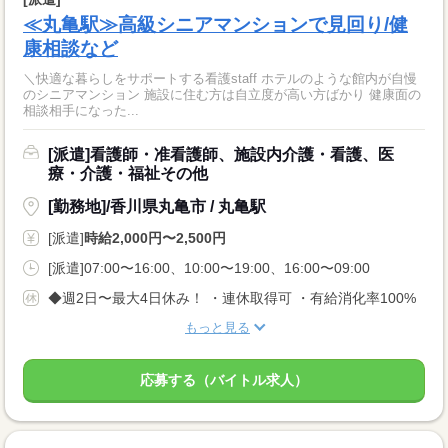
≪丸亀駅≫高級シニアマンションで見回り/健
康相談など
＼快適な暮らしをサポートする看護staff ホテルのような館内が自慢
のシニアマンション 施設に住む方は自立度が高い方ばかり 健康面の
相談相手になった...
[派遣]看護師・准看護師、施設内介護・看護、医
療・介護・福祉その他
[勤務地]/香川県丸亀市 / 丸亀駅
[派遣]
時給2,000円〜2,500円
[派遣]07:00〜16:00、10:00〜19:00、16:00〜09:00
◆週2日〜最大4日休み！ ・連休取得可 ・有給消化率100%
もっと見る
応募する（バイトル求人）