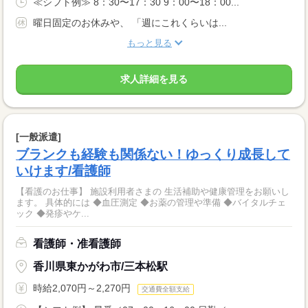
≪シフト例≫ 8：30〜17：30 9：00〜18：00...
曜日固定のお休みや、 「週にこれくらいは...
もっと見る
求人詳細を見る
[一般派遣]
ブランクも経験も関係ない！ゆっくり成長して
いけます/看護師
【看護のお仕事】 施設利用者さまの 生活補助や健康管理をお願いし
ます。 具体的には ◆血圧測定 ◆お薬の管理や準備 ◆バイタルチェ
ック ◆発疹やケ...
看護師・准看護師
香川県東かがわ市/三本松駅
時給2,070円～2,270円
交通費全額支給