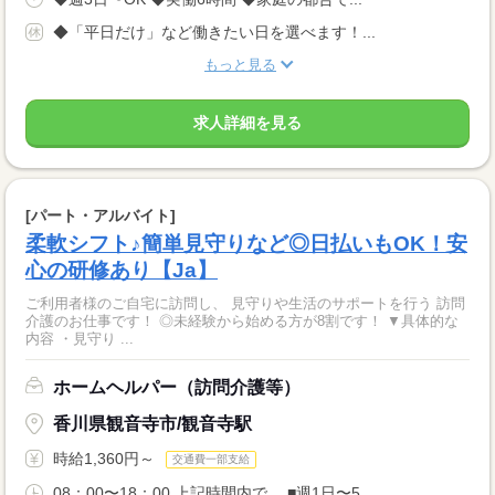
◆「平日だけ」など働きたい日を選べます！...
もっと見る
求人詳細を見る
[パート・アルバイト]
柔軟シフト♪簡単見守りなど◎日払いもOK！安
心の研修あり【Ja】
ご利用者様のご自宅に訪問し、 見守りや生活のサポートを行う 訪問
介護のお仕事です！ ◎未経験から始める方が8割です！ ▼具体的な
内容 ・見守り ...
ホームヘルパー（訪問介護等）
香川県観音寺市/観音寺駅
時給1,360円～
交通費一部支給
08：00〜18：00 上記時間内で、 ■週1日〜5...