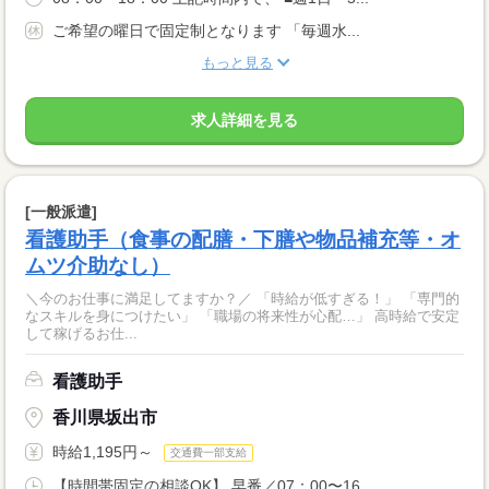
ご希望の曜日で固定制となります 「毎週水...
もっと見る
求人詳細を見る
[一般派遣]
看護助手（食事の配膳・下膳や物品補充等・オ
ムツ介助なし）
＼今のお仕事に満足してますか？／ 「時給が低すぎる！」 「専門的
なスキルを身につけたい」 「職場の将来性が心配…」 高時給で安定
して稼げるお仕...
看護助手
香川県坂出市
時給1,195円～
交通費一部支給
【時間帯固定の相談OK】 早番／07：00〜16...