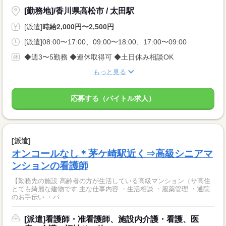
[勤務地]/香川県高松市 / 太田駅
[派遣]
時給2,000円〜2,500円
[派遣]08:00〜17:00、09:00〜18:00、17:00〜09:00
◆週3〜5勤務 ◆連休取得可 ◆土日休み相談OK
もっと見る
応募する（バイトル求人）
[派遣]
オンコールなし＊茅ケ崎駅近く⇒高級シニアマ
ンションの看護師
【勤務先の施設 高齢者の方が生活している高級マンション（サ高住
とても綺麗な建物です 主な仕事内容 ・生活相談 ・服薬管理 ・通院
のお手伝い ・バ...
[派遣]看護師・准看護師、施設内介護・看護、医