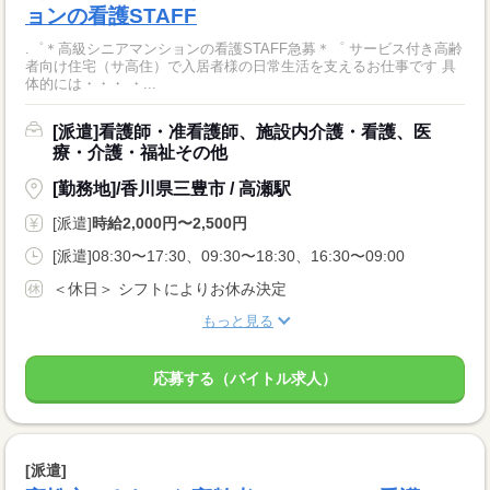
ョンの看護STAFF
.゜＊高級シニアマンションの看護STAFF急募＊゜ サービス付き高齢
者向け住宅（サ高住）で入居者様の日常生活を支えるお仕事です 具
体的には・・・ ・...
[派遣]看護師・准看護師、施設内介護・看護、医
療・介護・福祉その他
[勤務地]/香川県三豊市 / 高瀬駅
[派遣]
時給2,000円〜2,500円
[派遣]08:30〜17:30、09:30〜18:30、16:30〜09:00
＜休日＞ シフトによりお休み決定
もっと見る
応募する（バイトル求人）
[派遣]