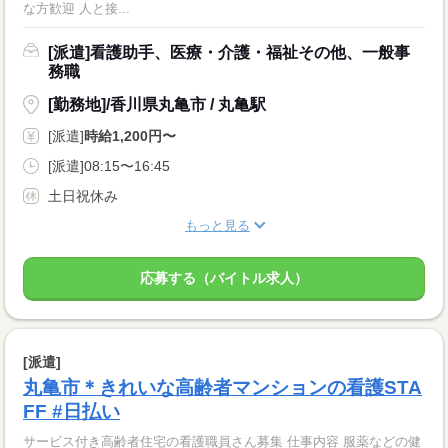
な方歓迎 人と接...
[派遣]看護助手、医療・介護・福祉その他、一般事
務職
[勤務地]/香川県丸亀市 / 丸亀駅
[派遣]
時給1,200円〜
[派遣]08:15〜16:45
土日祝休み
もっと見る
応募する（バイトル求人）
[派遣]
丸亀市＊きれいな高齢者マンションの看護STA
FF #日払い
サービス付き高齢者住宅の看護職員さん募集 仕事内容 服薬などの健