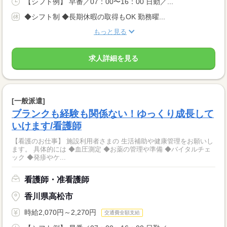
【シフト例】 早番／07：00〜16：00 日勤／...
◆シフト制 ◆長期休暇の取得もOK 勤務曜...
もっと見る
求人詳細を見る
[一般派遣]
ブランクも経験も関係ない！ゆっくり成長して
いけます/看護師
【看護のお仕事】 施設利用者さまの 生活補助や健康管理をお願いし
ます。 具体的には ◆血圧測定 ◆お薬の管理や準備 ◆バイタルチェ
ック ◆発疹やケ...
看護師・准看護師
香川県高松市
時給2,070円～2,270円
交通費全額支給