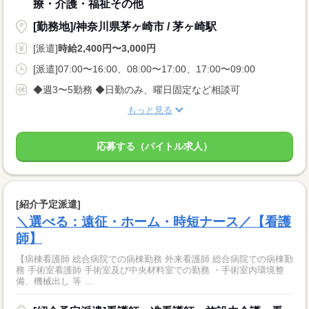
療・介護・福祉その他
[勤務地]/神奈川県茅ヶ崎市 / 茅ヶ崎駅
[派遣]
時給2,400円〜3,000円
[派遣]07:00〜16:00、08:00〜17:00、17:00〜09:00
◆週3〜5勤務 ◆日勤のみ、曜日固定など相談可
もっと見る
応募する（バイトル求人）
[紹介予定派遣]
＼選べる：遠征・ホーム・時短ナース／【看護
師】
【病棟看護師 総合病院での病棟勤務 外来看護師 総合病院での病棟勤
務 手術室看護師 手術室及び中央材料室での勤務 ・手術室内環境整
備、機械出し 等 ...