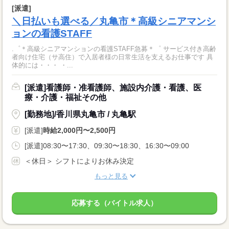
[派遣]
＼日払いも選べる／丸亀市＊高級シニアマンシ
ョンの看護STAFF
.゜＊高級シニアマンションの看護STAFF急募＊゜ サービス付き高齢
者向け住宅（サ高住）で入居者様の日常生活を支えるお仕事です 具
体的には・・・ ・...
[派遣]看護師・准看護師、施設内介護・看護、医
療・介護・福祉その他
[勤務地]/香川県丸亀市 / 丸亀駅
[派遣]
時給2,000円〜2,500円
[派遣]08:30〜17:30、09:30〜18:30、16:30〜09:00
＜休日＞ シフトによりお休み決定
もっと見る
応募する（バイトル求人）