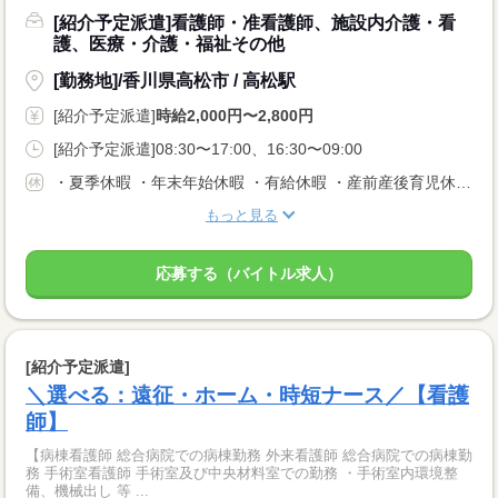
[紹介予定派遣]看護師・准看護師、施設内介護・看
護、医療・介護・福祉その他
[勤務地]/香川県高松市 / 高松駅
[紹介予定派遣]
時給2,000円〜2,800円
[紹介予定派遣]08:30〜17:00、16:30〜09:00
・夏季休暇 ・年末年始休暇 ・有給休暇 ・産前産後育児休暇 ・介護休暇 ・生理休暇など
もっと見る
応募する（バイトル求人）
[紹介予定派遣]
＼選べる：遠征・ホーム・時短ナース／【看護
師】
【病棟看護師 総合病院での病棟勤務 外来看護師 総合病院での病棟勤
務 手術室看護師 手術室及び中央材料室での勤務 ・手術室内環境整
備、機械出し 等 ...