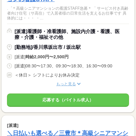
.゜＊高級シニアマンションの看護STAFF急募＊゜ サービス付き高齢
者向け住宅（サ高住）で入居者様の日常生活を支えるお仕事です 具
体的には・・・ ・...
[派遣]看護師・准看護師、施設内介護・看護、医
療・介護・福祉その他
[勤務地]/香川県坂出市 / 坂出駅
[派遣]
時給2,000円〜2,500円
[派遣]08:30〜17:30、09:30〜18:30、16:30〜09:00
＜休日＞ シフトによりお休み決定
もっと見る
応募する（バイトル求人）
[派遣]
＼日払いも選べる／三豊市＊高級シニアマンシ