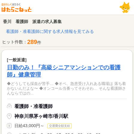
香川 看護師 派遣の求人募集
看護師・准看護師に関する求人情報を見てみる
289
ヒット件数：
件
[一般派遣]
日勤のみ！『高級シニアマンションでの看護
師』健康管理
◆どうしても採血が苦手… ◆オペ、急患受け入れある職場は 落ち着
かないんだよな〜 ◆オンコール当番ってそわそわ… そんな看護師さ
んならではの...
看護師・准看護師
神奈川県茅ヶ崎市/香川駅
日給43,000円～
交通費全額支給