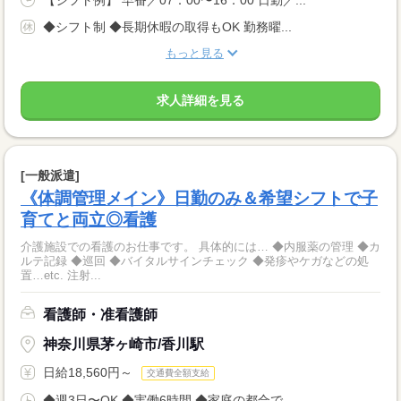
◆シフト制 ◆長期休暇の取得もOK 勤務曜...
もっと見る
求人詳細を見る
[一般派遣]
《体調管理メイン》日勤のみ＆希望シフトで子
育てと両立◎看護
介護施設での看護のお仕事です。 具体的には… ◆内服薬の管理 ◆カ
ルテ記録 ◆巡回 ◆バイタルサインチェック ◆発疹やケガなどの処
置…etc. 注射...
看護師・准看護師
神奈川県茅ヶ崎市/香川駅
日給18,560円～
交通費全額支給
◆週3日〜OK ◆実働6時間 ◆家庭の都合で...