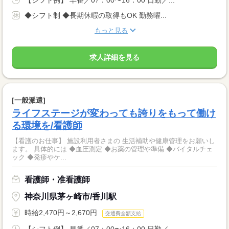
【シフト例】 早番／07：00〜16：00 日勤／...
◆シフト制 ◆長期休暇の取得もOK 勤務曜...
もっと見る
求人詳細を見る
[一般派遣]
ライフステージが変わっても誇りをもって働け
る環境を/看護師
【看護のお仕事】 施設利用者さまの 生活補助や健康管理をお願いし
ます。 具体的には ◆血圧測定 ◆お薬の管理や準備 ◆バイタルチェ
ック ◆発疹やケ...
看護師・准看護師
神奈川県茅ヶ崎市/香川駅
時給2,470円～2,670円
交通費全額支給
【シフト例】 早番／07：00〜16：00 日勤／...