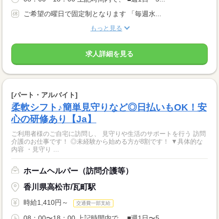
ご希望の曜日で固定制となります 「毎週水...
もっと見る
求人詳細を見る
[パート・アルバイト]
柔軟シフト♪簡単見守りなど◎日払いもOK！安
心の研修あり【Ja】
ご利用者様のご自宅に訪問し、 見守りや生活のサポートを行う 訪問
介護のお仕事です！ ◎未経験から始める方が8割です！ ▼具体的な
内容 ・見守り ...
ホームヘルパー（訪問介護等）
香川県高松市/瓦町駅
時給1,410円～
交通費一部支給
08：00〜18：00 上記時間内で、 ■週1日〜5...