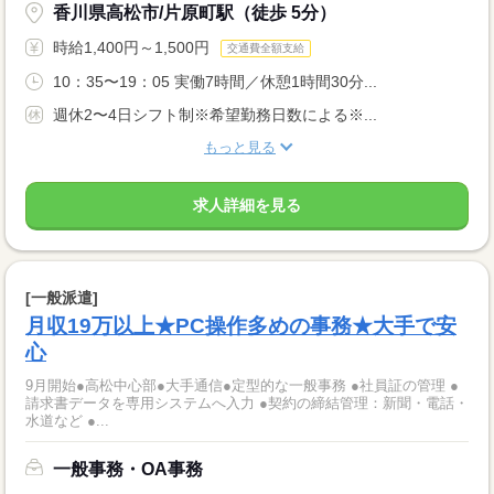
香川県高松市/片原町駅（徒歩 5分）
時給1,400円～1,500円
交通費全額支給
10：35〜19：05 実働7時間／休憩1時間30分...
週休2〜4日シフト制※希望勤務日数による※...
もっと見る
求人詳細を見る
[一般派遣]
月収19万以上★PC操作多めの事務★大手で安
心
9月開始●高松中心部●大手通信●定型的な一般事務 ●社員証の管理 ●
請求書データを専用システムへ入力 ●契約の締結管理：新聞・電話・
水道など ●...
一般事務・OA事務