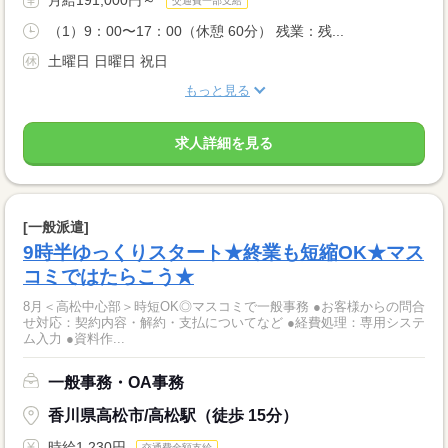
交通費一部支給
（1）9：00〜17：00（休憩 60分） 残業：残...
土曜日 日曜日 祝日
もっと見る
求人詳細を見る
[一般派遣]
9時半ゆっくりスタート★終業も短縮OK★マス
コミではたらこう★
8月＜高松中心部＞時短OK◎マスコミで一般事務 ●お客様からの問合
せ対応：契約内容・解約・支払についてなど ●経費処理：専用システ
ム入力 ●資料作...
一般事務・OA事務
香川県高松市/高松駅（徒歩 15分）
時給1,230円
交通費全額支給