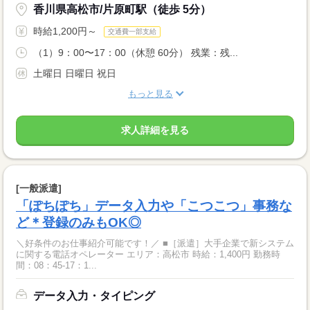
香川県高松市/片原町駅（徒歩 5分）
時給1,200円～
交通費一部支給
（1）9：00〜17：00（休憩 60分） 残業：残...
土曜日 日曜日 祝日
もっと見る
求人詳細を見る
[一般派遣]
「ぽちぽち」データ入力や「こつこつ」事務な
ど＊登録のみもOK◎
＼好条件のお仕事紹介可能です！／ ■［派遣］大手企業で新システム
に関する電話オペレーター エリア：高松市 時給：1,400円 勤務時
間：08：45-17：1...
データ入力・タイピング