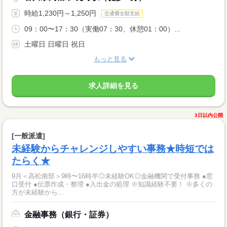
時給1,230円～1,250円
交通費全額支給
09：00〜17：30（実働07：30、休憩01：00）...
土曜日 日曜日 祝日
もっと見る
求人詳細を見る
3日以内公開
[一般派遣]
未経験からチャレンジしやすい事務★時短では
たらく★
9月＜高松南部＞9時〜16時半◎未経験OK◎金融機関で受付事務 ●窓
口受付 ●伝票作成・整理 ●入出金の処理 ※知識経験不要！ ※多くの
方が未経験から...
金融事務（銀行・証券）