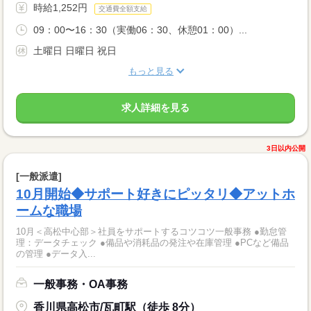
時給1,252円
交通費全額支給
09：00〜16：30（実働06：30、休憩01：00）...
土曜日 日曜日 祝日
もっと見る
求人詳細を見る
3日以内公開
[一般派遣]
10月開始◆サポート好きにピッタリ◆アットホ
ームな職場
10月＜高松中心部＞社員をサポートするコツコツ一般事務 ●勤怠管
理：データチェック ●備品や消耗品の発注や在庫管理 ●PCなど備品
の管理 ●データ入...
一般事務・OA事務
香川県高松市/瓦町駅（徒歩 8分）