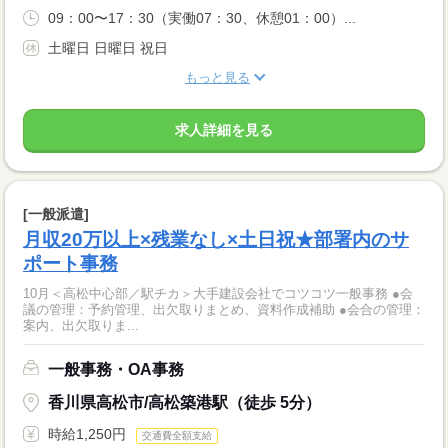
09：00〜17：30（実働07：30、休憩01：00）...
土曜日 日曜日 祝日
もっと見る
求人詳細を見る
[一般派遣]
月収20万以上×残業なし×土日祝★部署内のサ
ポート事務
10月＜高松中心部／駅チカ＞大手建設会社でコツコツ一般事務 ●会
議の管理：予約管理、出欠取りまとめ、資料作成補助 ●会合の管理：
案内、出欠取りま...
一般事務・OA事務
香川県高松市/高松築港駅（徒歩 5分）
時給1,250円
交通費全額支給