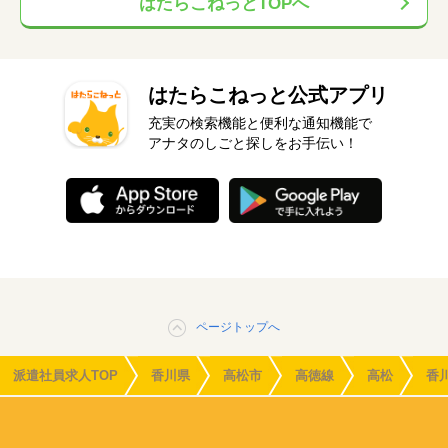
はたらこねっとTOPへ
はたらこねっと公式アプリ
充実の検索機能と便利な通知機能で
アナタのしごと探しをお手伝い！
ページトップへ
派遣社員求人TOP
香川県
高松市
高徳線
高松
香