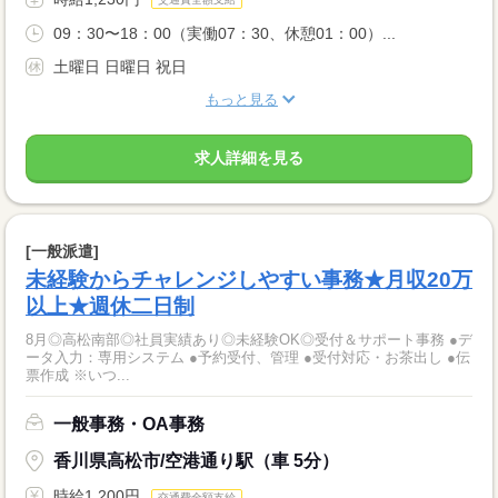
09：30〜18：00（実働07：30、休憩01：00）...
土曜日 日曜日 祝日
もっと見る
求人詳細を見る
[一般派遣]
未経験からチャレンジしやすい事務★月収20万
以上★週休二日制
8月◎高松南部◎社員実績あり◎未経験OK◎受付＆サポート事務 ●デ
ータ入力：専用システム ●予約受付、管理 ●受付対応・お茶出し ●伝
票作成 ※いつ...
一般事務・OA事務
香川県高松市/空港通り駅（車 5分）
時給1,200円
交通費全額支給