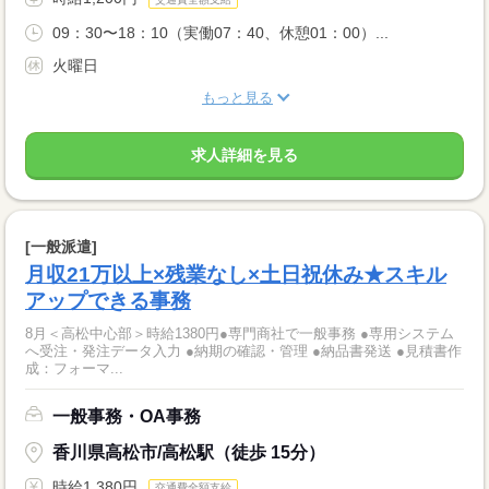
09：30〜18：10（実働07：40、休憩01：00）...
火曜日
もっと見る
求人詳細を見る
[一般派遣]
月収21万以上×残業なし×土日祝休み★スキル
アップできる事務
8月＜高松中心部＞時給1380円●専門商社で一般事務 ●専用システム
へ受注・発注データ入力 ●納期の確認・管理 ●納品書発送 ●見積書作
成：フォーマ...
一般事務・OA事務
香川県高松市/高松駅（徒歩 15分）
時給1,380円
交通費全額支給