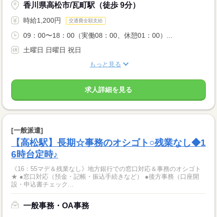
香川県高松市/瓦町駅（徒歩 9分）
時給1,200円
交通費全額支給
09：00〜18：00（実働08：00、休憩01：00）...
土曜日 日曜日 祝日
もっと見る
求人詳細を見る
[一般派遣]
【高松駅】長期☆事務のオシゴト○残業なし◆1
6時台定時♪
《16：55マデ＆残業なし》地方銀行での窓口対応＆事務のオシゴト
★ ●窓口対応（預金・記帳・振込手続きなど） ●後方事務（口座開
設・申込書チェック...
一般事務・OA事務