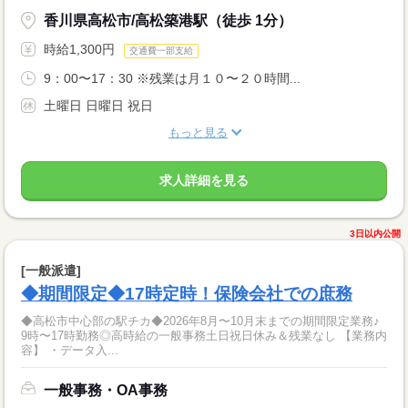
香川県高松市/高松築港駅（徒歩 1分）
時給1,300円
交通費一部支給
9：00〜17：30 ※残業は月１０〜２０時間...
土曜日 日曜日 祝日
もっと見る
求人詳細を見る
3日以内公開
[一般派遣]
◆期間限定◆17時定時！保険会社での庶務
◆高松市中心部の駅チカ◆2026年8月〜10月末までの期間限定業務♪
9時〜17時勤務◎高時給の一般事務土日祝日休み＆残業なし 【業務内
容】 ・データ入...
一般事務・OA事務