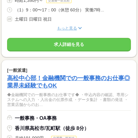
時給1,350円～
交通費一部支給
（1）9：00〜17：00（休憩 60分） 実働7時...
土曜日 日曜日 祝日
もっと見る
求人詳細を見る
[一般派遣]
高松中心部！金融機関での一般事務のお仕事◎
業界未経験でもOK
◆金融機関での一般事務のお仕事です◆ ・申込内容の確認、専用シ
ステムへの入力 ・入出金の伝票作成 ・データ集計 ・書類の発送 ・
営業店舗からのお...
一般事務・OA事務
香川県高松市/瓦町駅（徒歩 8分）
月給191,000円～