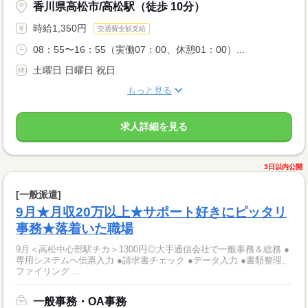
香川県高松市/高松駅（徒歩 10分）
時給1,350円
交通費全額支給
08：55〜16：55（実働07：00、休憩01：00）...
土曜日 日曜日 祝日
もっと見る
求人詳細を見る
3日以内公開
[一般派遣]
9月★月収20万以上★サポート好きにピッタリ
事務★落着いた職場
9月＜高松中心部駅チカ＞1300円◎大手通信会社で一般事務＆総務 ●
専用システムへ伝票入力 ●請求書チェック ●データ入力 ●書類整理、
ファイリング ...
一般事務・OA事務