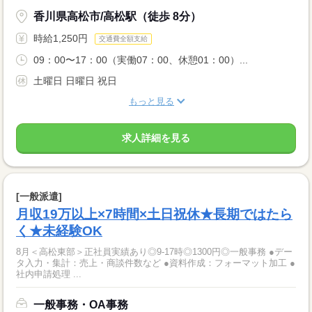
香川県高松市/高松駅（徒歩 8分）
時給1,250円
交通費全額支給
09：00〜17：00（実働07：00、休憩01：00）...
土曜日 日曜日 祝日
もっと見る
求人詳細を見る
[一般派遣]
月収19万以上×7時間×土日祝休★長期ではたら
く★未経験OK
8月＜高松東部＞正社員実績あり◎9‐17時◎1300円◎一般事務 ●デー
タ入力・集計：売上・商談件数など ●資料作成：フォーマット加工 ●
社内申請処理 ...
一般事務・OA事務