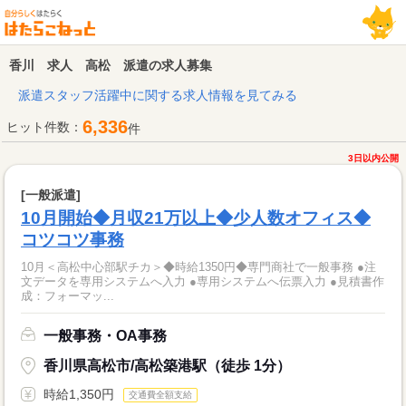
香川 求人 高松 派遣の求人募集
派遣スタッフ活躍中に関する求人情報を見てみる
6,336
ヒット件数：
件
3日以内公開
[一般派遣]
10月開始◆月収21万以上◆少人数オフィス◆
コツコツ事務
10月＜高松中心部駅チカ＞◆時給1350円◆専門商社で一般事務 ●注
文データを専用システムへ入力 ●専用システムへ伝票入力 ●見積書作
成：フォーマッ...
一般事務・OA事務
香川県高松市/高松築港駅（徒歩 1分）
時給1,350円
交通費全額支給