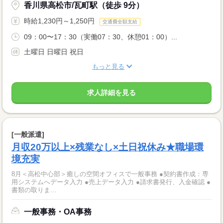
香川県高松市/瓦町駅（徒歩 9分）
時給1,230円～1,250円
交通費全額支給
09：00〜17：30（実働07：30、休憩01：00）...
土曜日 日曜日 祝日
もっと見る
求人詳細を見る
[一般派遣]
月収20万以上×残業なし×土日祝休み★職場環
境充実
8月＜高松中心部＞癒しの空間オフィスで一般事務 ●契約書作成：専
用システムへデータ入力 ●売上データ入力 ●請求書発行、入金確認 ●
書類の取りま...
一般事務・OA事務