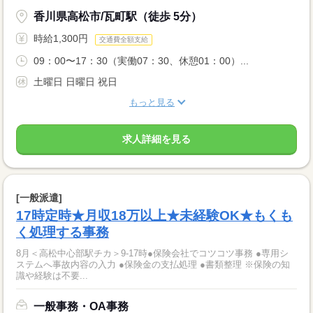
香川県高松市/瓦町駅（徒歩 5分）
時給1,300円
交通費全額支給
09：00〜17：30（実働07：30、休憩01：00）...
土曜日 日曜日 祝日
もっと見る
求人詳細を見る
[一般派遣]
17時定時★月収18万以上★未経験OK★もくも
く処理する事務
8月＜高松中心部駅チカ＞9‐17時●保険会社でコツコツ事務 ●専用シ
ステムへ事故内容の入力 ●保険金の支払処理 ●書類整理 ※保険の知
識や経験は不要...
一般事務・OA事務