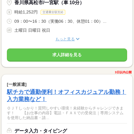
香川県高松市/一宮駅（車 10分）
時給1,252円
交通費全額支給
09：00〜16：30（実働06：30、休憩01：00）...
土曜日 日曜日 祝日
もっと見る
求人詳細を見る
3日以内公開
[一般派遣]
駅チカで通勤便利！オフィスカジュアル勤務！
入力業務など！
ＯＪＴしっかり！質問しやすい環境！未経験からチャレンジできま
す！ 【お仕事の内容】電話・ＦＡＸでの受発注｜専用システム
を使用した納品書・請...
データ入力・タイピング