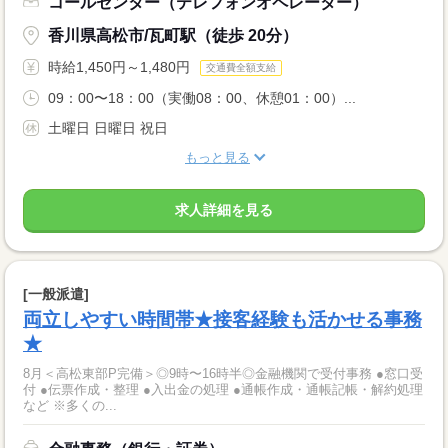
コールセンター（テレフォンオペレーター）
香川県高松市/瓦町駅（徒歩 20分）
時給1,450円～1,480円
交通費全額支給
09：00〜18：00（実働08：00、休憩01：00）...
土曜日 日曜日 祝日
もっと見る
求人詳細を見る
[一般派遣]
両立しやすい時間帯★接客経験も活かせる事務
★
8月＜高松東部P完備＞◎9時〜16時半◎金融機関で受付事務 ●窓口受
付 ●伝票作成・整理 ●入出金の処理 ●通帳作成・通帳記帳・解約処理
など ※多くの...