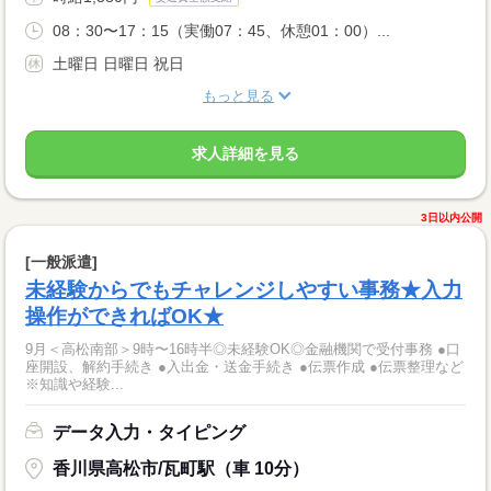
08：30〜17：15（実働07：45、休憩01：00）...
土曜日 日曜日 祝日
もっと見る
求人詳細を見る
3日以内公開
[一般派遣]
未経験からでもチャレンジしやすい事務★入力
操作ができればOK★
9月＜高松南部＞9時〜16時半◎未経験OK◎金融機関で受付事務 ●口
座開設、解約手続き ●入出金・送金手続き ●伝票作成 ●伝票整理など
※知識や経験...
データ入力・タイピング
香川県高松市/瓦町駅（車 10分）