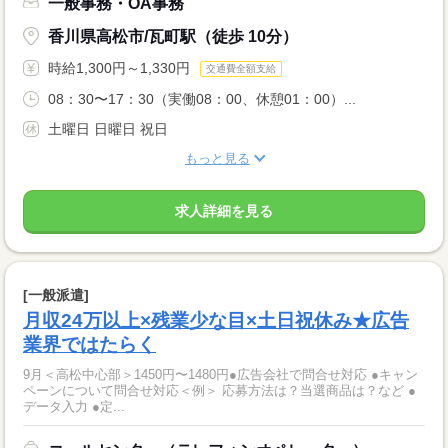
一般事務・OA事務
香川県高松市/瓦町駅（徒歩 10分）
時給1,300円～1,330円
交通費全額支給
08：30〜17：30（実働08：00、休憩01：00）...
土曜日 日曜日 祝日
もっと見る
求人詳細を見る
[一般派遣]
月収24万以上×残業少な目×土日祝休み★広告
業界ではたらく
9月＜高松中心部＞1450円〜1480円●広告会社で問合せ対応 ●キャン
ペーンについて問合せ対応＜例＞ 応募方法は？当選商品は？など ●
データ入力 ●定...