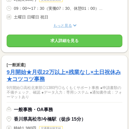
09：00〜17：30（実働07：30、休憩01：00）...
土曜日 日曜日 祝日
もっと見る
求人詳細を見る
[一般派遣]
9月開始★月収22万以上×残業なし×土日祝休み
★コツコツ事務
9月開始◎高松北東部◎1380円◎もくもくサポート事務 ●申請書類の
不備チェック、確認 ●データ入力：専用システム ●通知書作成：フォ
ーマットあり
一般事務・OA事務
香川県高松市/今橋駅（徒歩 15分）
時給1,380円
交通費全額支給