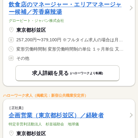
飲食店のマネージャー・エリアマネージャ
ー候補／芳香麻辣湯
グロービート・ジャパン株式会社
東京都杉並区
257,200円〜379,100円 ※フルタイム求人の場合は月額（換算額）、パート求人の場合は時間額を表示しています。
変形労働時間制 変形労働時間制の単位 １ヶ月単位 又は 9時00分〜2時00分の時間の間の8時間 就業時間に関する特記事項 実働８時間 <BR> 月平均労働時間 １７１．３時間
その他
求人詳細を見る
(ハローワークより転載)
ハローワーク求人（掲載元：新宿公共職業安定所）
正社員
企画営業（東京都杉並区）／経験者
特定非営利活動法人 杉並福助会 地球儀
東京都杉並区