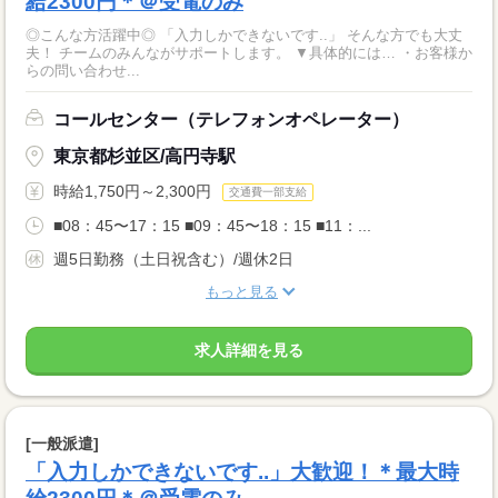
給2300円＊＠受電のみ
◎こんな方活躍中◎ 「入力しかできないです..」 そんな方でも大丈
夫！ チームのみんながサポートします。 ▼具体的には… ・お客様か
らの問い合わせ...
コールセンター（テレフォンオペレーター）
東京都杉並区/高円寺駅
時給1,750円～2,300円
交通費一部支給
■08：45〜17：15 ■09：45〜18：15 ■11：...
週5日勤務（土日祝含む）/週休2日
もっと見る
求人詳細を見る
[一般派遣]
「入力しかできないです..」大歓迎！＊最大時