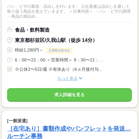
パン・ピザの製造・品出しを行います。 入社直後は品出しを通して
取り扱う商品を覚えていきます。 ＜仕事内容＞ ・パン・ピザの調理
・商品の袋詰め...
食品・飲料製造
東京都杉並区/久我山駅（徒歩 14分）
時給1,280円～
交通費全額支給
6：00〜22：00 ＜営業時間＞ 8：30〜21：...
※公休2〜5日/週 ※有休あり（6ヵ月後付与...
もっと見る
求人詳細を見る
[一般派遣]
［在宅あり］書類作成やパンフレットを発送…
ルーチン事務