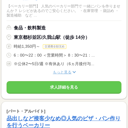
【ベーカリー部門】 人気のベーカリー部門で 一緒にパンを作りませ
んか？ レシピがあるのでご安心ください。 ・在庫管理 ・袋詰め ・
製造補助 など ...
食品・飲料製造
東京都杉並区/久我山駅（徒歩 14分）
時給1,350円～
交通費全額支給
6：00〜22：00 ＜営業時間＞ 8：30〜21：...
※公休2〜5日/週 ※有休あり（6ヵ月後付与...
もっと見る
求人詳細を見る
[パート・アルバイト]
品出しなど接客少なめ◎人気のピザ・パン作り
を行うベーカリー