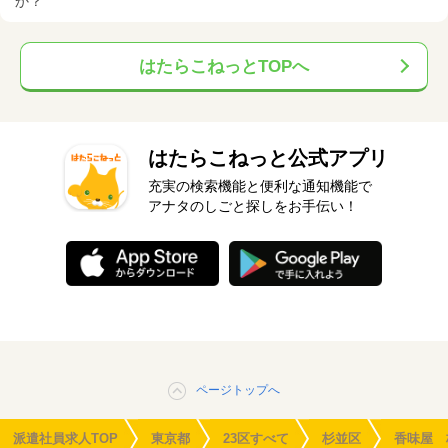
か？
はたらこねっとTOPへ
はたらこねっと公式アプリ
充実の検索機能と便利な通知機能で
アナタのしごと探しをお手伝い！
ページトップへ
派遣社員求人TOP
東京都
23区すべて
杉並区
香味屋 