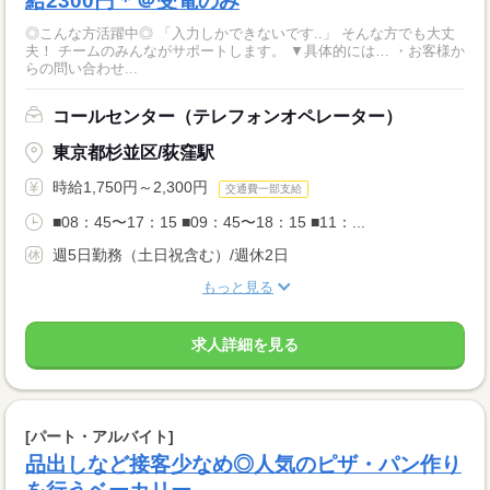
給2300円＊＠受電のみ
◎こんな方活躍中◎ 「入力しかできないです..」 そんな方でも大丈
夫！ チームのみんながサポートします。 ▼具体的には… ・お客様か
らの問い合わせ...
コールセンター（テレフォンオペレーター）
東京都杉並区/荻窪駅
時給1,750円～2,300円
交通費一部支給
■08：45〜17：15 ■09：45〜18：15 ■11：...
週5日勤務（土日祝含む）/週休2日
もっと見る
求人詳細を見る
[パート・アルバイト]
品出しなど接客少なめ◎人気のピザ・パン作り