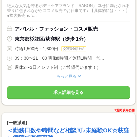
絶大な人気を誇るボディケアブランド「SABON」 幸せに満たされる
香りに包まれながらコスメ販売のお仕事です♪ 【具体的には・・・】
●接客販売 ●ハ...
アパレル・ファッション・コスメ販売
東京都杉並区/荻窪駅（徒歩 1分）
時給1,500円～1,600円
交通費全額支給
09：30〜21：00 実働8時間／休憩1時間 営...
週休2〜3日／シフト制（ご希望伺います！）
もっと見る
求人詳細を見る
1週間以内公開
[一般派遣]
＜勤務日数や時間など相談可♪未経験OK☆荻窪