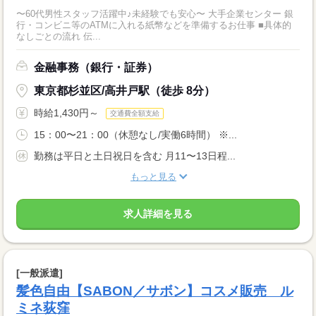
〜60代男性スタッフ活躍中♪未経験でも安心〜 大手企業センター 銀
行・コンビニ等のATMに入れる紙幣などを準備するお仕事 ■具体的
なしごとの流れ 伝...
金融事務（銀行・証券）
東京都杉並区/高井戸駅（徒歩 8分）
時給1,430円～
交通費全額支給
15：00〜21：00（休憩なし/実働6時間） ※...
勤務は平日と土日祝日を含む 月11〜13日程...
もっと見る
求人詳細を見る
[一般派遣]
髪色自由【SABON／サボン】コスメ販売 ル
ミネ荻窪