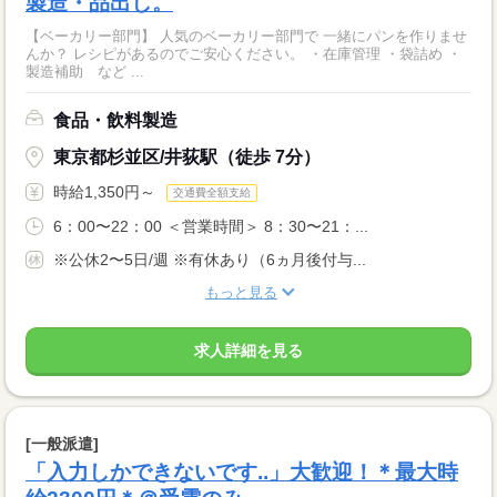
製造・品出し。
【ベーカリー部門】 人気のベーカリー部門で 一緒にパンを作りませ
んか？ レシピがあるのでご安心ください。 ・在庫管理 ・袋詰め ・
製造補助 など ...
食品・飲料製造
東京都杉並区/井荻駅（徒歩 7分）
時給1,350円～
交通費全額支給
6：00〜22：00 ＜営業時間＞ 8：30〜21：...
※公休2〜5日/週 ※有休あり（6ヵ月後付与...
もっと見る
求人詳細を見る
[一般派遣]
「入力しかできないです..」大歓迎！＊最大時