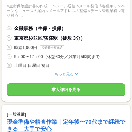
○生命保険設計書の作成 〜メール送信 ○メール発信 └各種キャンペ
ーンやニュースの案内 ○メールアドレスの整備 ○データ管理業務 ○電
話対応 ...
金融事務（生保・損保）
東京都杉並区/荻窪駅（徒歩 3分）
時給1,900円
交通費全額支給
9：00〜17：00（休憩60分／残業月5時間まで...
土曜日 日曜日 祝日
もっと見る
求人詳細を見る
[一般派遣]
現金準備や精査作業｜定年後〜70代まで継続で
きる 大手で安心