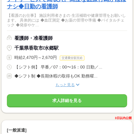
ナシ◆日勤の看護師
【看護のお仕事】 施設利用者さまの 生活補助や健康管理をお願いし
ます。 具体的には ◆血圧測定 ◆お薬の管理や準備 ◆バイタルチェ
ック ◆発疹やケ...
看護師・准看護師
千葉県香取市/水郷駅
時給2,470円～2,670円
交通費全額支給
【シフト例】 早番／07：00〜16：00 日勤／...
◆シフト制 ◆長期休暇の取得もOK 勤務曜...
もっと見る
求人詳細を見る
3日以内公開
[一般派遣]