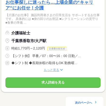
お仕事探しに迷ったら…上場企業の“キャリ
ア”にお任せ！介護
【介護のお仕事】 施設利用者さまの日常生活を サポ―トするお仕事
です。 具体的には ■身の回りのお世話 ■レクリエーションの見守り
■食事の準備 ...
介護福祉士
千葉県香取市/大戸駅
時給1,770円～2,120円
交通費全額支給
【シフト例】 早番／07：00〜16：00 日勤／...
◆シフト制 ◆長期休暇の取得もOK 勤務曜...
もっと見る
求人詳細を見る
次のページへ