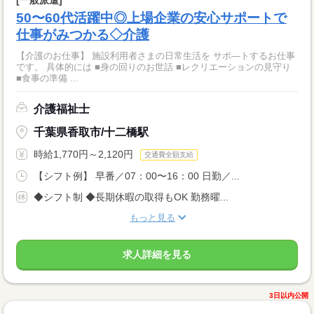
50〜60代活躍中◎上場企業の安心サポートで
仕事がみつかる◇介護
【介護のお仕事】 施設利用者さまの日常生活を サポ―トするお仕事
です。 具体的には ■身の回りのお世話 ■レクリエーションの見守り
■食事の準備 ...
介護福祉士
千葉県香取市/十二橋駅
時給1,770円～2,120円
交通費全額支給
【シフト例】 早番／07：00〜16：00 日勤／...
◆シフト制 ◆長期休暇の取得もOK 勤務曜...
もっと見る
求人詳細を見る
3日以内公開