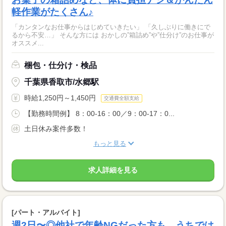
軽作業がたくさん♪
「カンタンなお仕事からはじめていきたい」 「久しぶりに働きにで
るから不安…」 そんな方には おかしの”箱詰め”や”仕分け”のお仕事が
オススメ...
梱包・仕分け・検品
千葉県香取市/水郷駅
時給1,250円～1,450円
交通費全額支給
【勤務時間例】 8：00-16：00／9：00-17：0...
土日休み案件多数！
もっと見る
求人詳細を見る
[パート・アルバイト]
週2日〜◎他社で年齢NGだった方も、うちでは