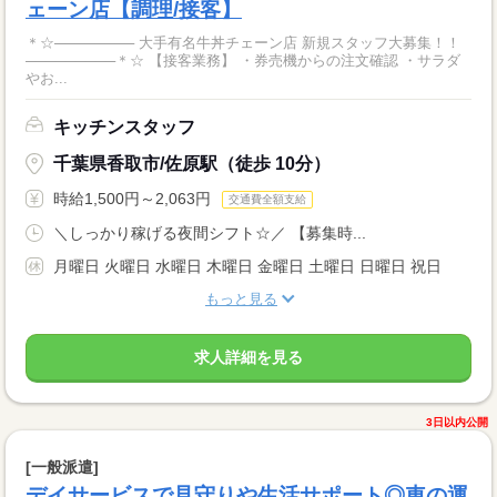
ェーン店【調理/接客】
＊☆──────── 大手有名牛丼チェーン店 新規スタッフ大募集！！
─────────＊☆ 【接客業務】 ・券売機からの注文確認 ・サラダ
やお...
キッチンスタッフ
千葉県香取市/佐原駅（徒歩 10分）
時給1,500円～2,063円
交通費全額支給
＼しっかり稼げる夜間シフト☆／ 【募集時...
月曜日 火曜日 水曜日 木曜日 金曜日 土曜日 日曜日 祝日
もっと見る
求人詳細を見る
3日以内公開
[一般派遣]
デイサービスで見守りや生活サポート◎車の運