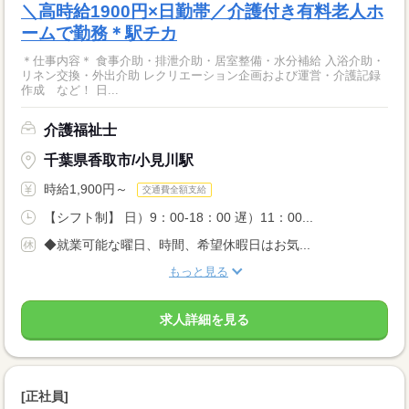
＼高時給1900円×日勤帯／介護付き有料老人ホ
ームで勤務＊駅チカ
＊仕事内容＊ 食事介助・排泄介助・居室整備・水分補給 入浴介助・
リネン交換・外出介助 レクリエーション企画および運営・介護記録
作成 など！ 日...
介護福祉士
千葉県香取市/小見川駅
時給1,900円～
交通費全額支給
【シフト制】 日）9：00-18：00 遅）11：00...
◆就業可能な曜日、時間、希望休暇日はお気...
もっと見る
求人詳細を見る
[正社員]