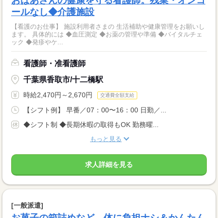
おばあさんの健康を守る看護師。残業・オンコ
ールなし◆介護施設
【看護のお仕事】 施設利用者さまの 生活補助や健康管理をお願いし
ます。 具体的には ◆血圧測定 ◆お薬の管理や準備 ◆バイタルチェ
ック ◆発疹やケ...
看護師・准看護師
千葉県香取市/十二橋駅
時給2,470円～2,670円
交通費全額支給
【シフト例】 早番／07：00〜16：00 日勤／...
◆シフト制 ◆長期休暇の取得もOK 勤務曜...
もっと見る
求人詳細を見る
[一般派遣]
お菓子の箱詰めなど、体に負担ナシ＆かんたん