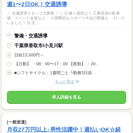
週1〜2日OK！交通誘導
／ 交通誘導スタッフ大募集！ ＼ Q.働く場所は？ 工事現場や駐車
場、イベント会場など。 ※国際的なスポーツ大会の警備も 行って
いました！ Q.交...
警備・交通誘導
千葉県香取市/小見川駅
日給13,500円～
【日勤】 ・08：00〜17：00 【夜勤】 ・20...
■シフトサイクル：1週間ごと └勤務3日前...
もっと見る
求人詳細を見る
[一般派遣]
月収27万円以上♪男性活躍中！週払いOK☆経