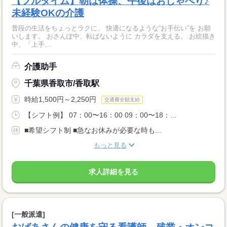
【フルタイム】朝は体操、午後はおしゃべり♪
未経験OKの介護
普段の生活をちょっとラクに、 快適になるような“お手伝い”を お願
いします。 おさんぽ中、転ばないように カラダを支える。 お絵描き
中、「上手...
介護助手
千葉県香取市/香取駅
時給1,500円～2,250円
交通費全額支給
【シフト例】 07：00〜16：00 09：00〜18：...
■希望シフト制 ■急なお休みが必要な時も...
もっと見る
求人詳細を見る
[一般派遣]