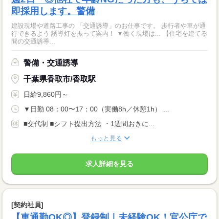
即採用します。警備
建設現場や道路工事の 「交通誘導」のお仕事です。 歩行者や車が通
行できるよう 誘導灯を振って案内！ ▼働く現場は... 【住宅を建てる
間の交通誘導...
警備・交通誘導
千葉県香取市/香取駅
日給9,860円～
▼日勤 08：00〜17：00（実働8h／休憩1h） ...
■交代制 ■シフト提出方法 ・1週間おきに...
もっと見る
求人詳細を見る
[契約社員]
【車通勤OK◎】登録制｜未経験OK！官公庁で