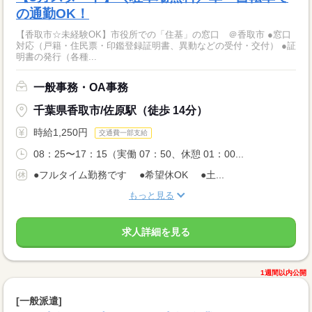
の通勤OK！
【香取市☆未経験OK】市役所での「住基」の窓口 ＠香取市 ●窓口
対応（戸籍・住民票・印鑑登録証明書、異動などの受付・交付） ●証
明書の発行（各種...
一般事務・OA事務
千葉県香取市/佐原駅（徒歩 14分）
時給1,250円
交通費一部支給
08：25〜17：15（実働 07：50、休憩 01：00...
●フルタイム勤務です ●希望休OK ●土...
もっと見る
求人詳細を見る
1週間以内公開
[一般派遣]