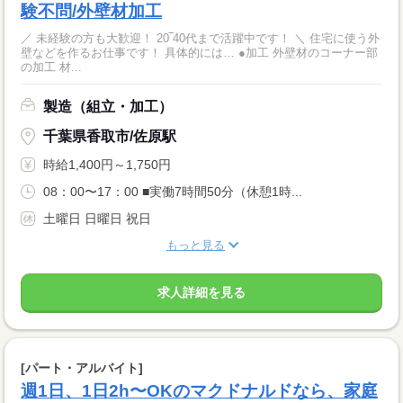
験不問/外壁材加工
／ 未経験の方も大歓迎！ 20‾40代まで活躍中です！ ＼ 住宅に使う外
壁などを作るお仕事です！ 具体的には… ●加工 外壁材のコーナー部
の加工 材...
製造（組立・加工）
千葉県香取市/佐原駅
時給1,400円～1,750円
08：00〜17：00 ■実働7時間50分（休憩1時...
土曜日 日曜日 祝日
もっと見る
求人詳細を見る
[パート・アルバイト]
週1日、1日2h〜OKのマクドナルドなら、家庭