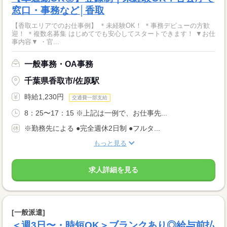
窓口・事務など│香取
【香取エリアでのお仕事例】 ＊未経験OK！ ＊事務デビューの方歓
迎！ ＊複数名募集 はじめてでも安心してスタートできます！ ▼お仕
事内容▼ ・官...
一般事務・OA事務
千葉県香取市/佐原駅
時給1,230円
交通費一部支給
8：25〜17：15 ※上記は一例で、お仕事先...
※勤務先による ●完全週休2日制 ●フルタ...
もっと見る
求人詳細を見る
[一般派遣]
＜週3日〜・時短OK＞ブランクあり◎給与前払