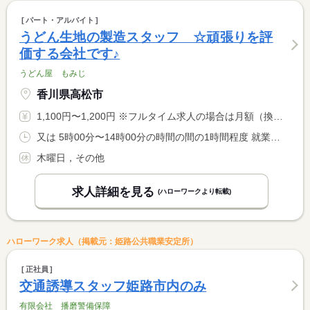
パート・アルバイト
うどん生地の製造スタッフ ☆頑張りを評
価する会社です♪
うどん屋 もみじ
香川県高松市
1,100円〜1,200円 ※フルタイム求人の場合は月額（換算額）、パート求人の場合は時間額を表示しています。
又は 5時00分〜14時00分の時間の間の1時間程度 就業時間に関する特記事項 翌営業日に使用するうどん生地を作っていただく１時間ほどのお仕 <BR> 事です。１４時までに作業を完了させてもらえれば、何時に出勤い <BR> ただいてもかまいません！ <BR> ※５時より前の深夜帯に出勤希望の方はお気軽にご相談ください◎
木曜日，その他
求人詳細を見る
(ハローワークより転載)
ハローワーク求人（掲載元：姫路公共職業安定所）
正社員
交通誘導スタッフ姫路市内のみ
有限会社 播磨警備保障