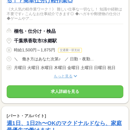
る！？簡単仕分け軽作業◎
《大人気の軽作業ワーク！》 難しい仕事な一切なし！ 知識や経験は
不要です♪ こんなお仕事紹介できます◎ ◆ハガキや郵便物の仕分け
◆ゲームやア...
梱包・仕分け・検品
千葉県香取市/水郷駅
時給1,500円～1,875円
交通費一部支給
＼ 働き方はあなた次第♪ ／ 日勤・夜勤...
月曜日 火曜日 水曜日 木曜日 金曜日 土曜日 日曜日 祝日
もっと見る
求人詳細を見る
[パート・アルバイト]
週1日、1日2h〜OKのマクドナルドなら、家庭