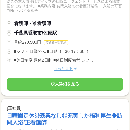
※この求人情報はディップの転職エージェントサービスによる職業
紹介になります。 ■業務内容 訪問入浴での看護師業務 ・入浴の可否
判断 ・バイタルチ...
看護師・准看護師
千葉県香取市/佐原駅
月給279,500円
交通費一部支給
■シフト 日勤のみ ■日勤 8：30-17：30（...
■休日制度 週休2日制 ■休日制度備考 シフ...
もっと見る
求人詳細を見る
[正社員]
日曜固定休◎残業なし◎充実した福利厚生◆訪
問入浴/正看護師