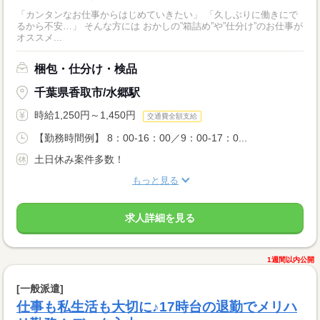
「カンタンなお仕事からはじめていきたい」 「久しぶりに働きにで
るから不安…」 そんな方には おかしの”箱詰め”や”仕分け”のお仕事が
オススメ...
梱包・仕分け・検品
千葉県香取市/水郷駅
時給1,250円～1,450円
交通費全額支給
【勤務時間例】 8：00-16：00／9：00-17：0...
土日休み案件多数！
もっと見る
求人詳細を見る
1週間以内公開
[一般派遣]
仕事も私生活も大切に♪17時台の退勤でメリハ