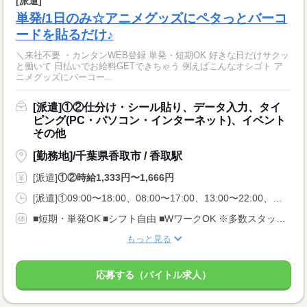
[派遣]
単発/1日のみ☆アニメグッズにペタっとバーコ
ードを貼るだけ♪
＼来社不要 ・カンタンWEB登録 単発・短期OK 好きな日だけサクッ
と働いて 日払いでお給料GETできちゃう 例えばこんなオシゴト ア
ニメグッズにバーコー...
[派遣]①②仕分け・シール貼り、データ入力、タイ
ピング(PC・パソコン・インターネット)、イベント
その他
[勤務地]/千葉県香取市 / 香取駅
[派遣]
①②時給1,333円〜1,666円
[派遣]①09:00〜18:00、08:00〜17:00、13:00〜22:00、②12:00〜21:00、17:00〜22:00、22:00〜07:00
■短期・単発OK ■シフト自由 ■WワークOK ※多数スタッフさんが活躍しており、 ご希望のお仕事が定員満席となる場合もございます。 それ以外にご紹介しますのでご希望条件をお伝えください。
もっと見る
応募する（バイトル求人）