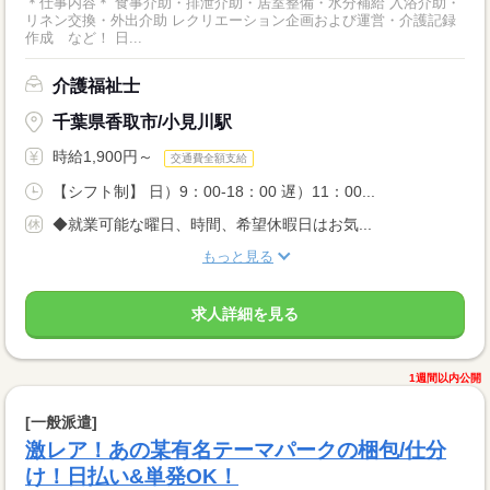
＊仕事内容＊ 食事介助・排泄介助・居室整備・水分補給 入浴介助・
リネン交換・外出介助 レクリエーション企画および運営・介護記録
作成 など！ 日...
介護福祉士
千葉県香取市/小見川駅
時給1,900円～
交通費全額支給
【シフト制】 日）9：00-18：00 遅）11：00...
◆就業可能な曜日、時間、希望休暇日はお気...
もっと見る
求人詳細を見る
1週間以内公開
[一般派遣]
激レア！あの某有名テーマパークの梱包/仕分
け！日払い&単発OK！