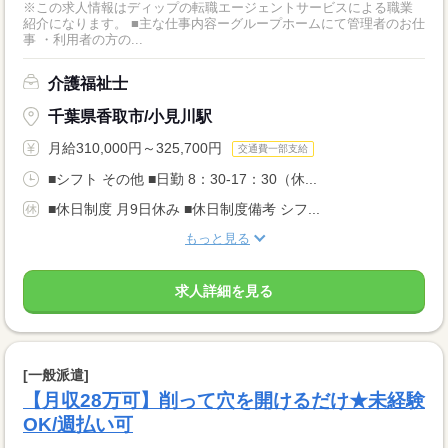
※この求人情報はディップの転職エージェントサービスによる職業
紹介になります。 ■主な仕事内容ーグループホームにて管理者のお仕
事 ・利用者の方の...
介護福祉士
千葉県香取市/小見川駅
月給310,000円～325,700円
交通費一部支給
■シフト その他 ■日勤 8：30-17：30（休...
■休日制度 月9日休み ■休日制度備考 シフ...
もっと見る
求人詳細を見る
[一般派遣]
【月収28万可】削って穴を開けるだけ★未経験
OK/週払い可