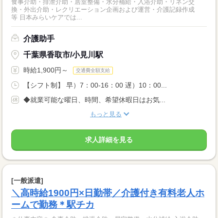
食事介助・排泄介助・居室整備・水分補給・入浴介助・リネン交
換・外出介助・レクリエーション企画および運営・介護記録作成
等 日本みらいケアでは...
介護助手
千葉県香取市/小見川駅
時給1,900円～
交通費全額支給
【シフト制】 早）7：00-16：00 遅）10：00...
◆就業可能な曜日、時間、希望休暇日はお気...
もっと見る
求人詳細を見る
[一般派遣]
＼高時給1900円×日勤帯／介護付き有料老人ホ
ームで勤務＊駅チカ