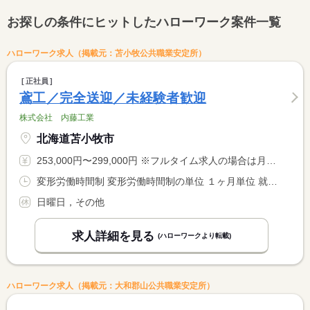
お探しの条件にヒットしたハローワーク案件一覧
ハローワーク求人（掲載元：苫小牧公共職業安定所）
正社員
鳶工／完全送迎／未経験者歓迎
株式会社 内藤工業
北海道苫小牧市
253,000円〜299,000円 ※フルタイム求人の場合は月額（換算額）、パート求人の場合は時間額を表示しています。
変形労働時間制 変形労働時間制の単位 １ヶ月単位 就業時間１ 8時00分〜17時00分 就業時間に関する特記事項 時間外労働は月により変動あり。繁忙時等、突発的に時間外労働が <BR> 多くなる場合があります（記載時間は平均時間です）。
日曜日，その他
求人詳細を見る
(ハローワークより転載)
ハローワーク求人（掲載元：大和郡山公共職業安定所）