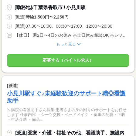
[勤務地]/千葉県香取市 / 小見川駅
[派遣]
時給1,500円〜2,250円
[派遣]07:30〜16:00、08:30〜17:00、12:00〜20:30
【休日】 週2日〜4日のお休み ※土日休み相談OK ※シフト希望考慮します♪
もっと見る
応募する（バイトル求人）
[派遣]
小見川駅すぐ♪未経験歓迎のサポート職◎看護
助手
＼病院の看護助手さん募集 患者さまの身の回りのサポートをお任せ
します 仕事内容 ・シーツ交換・ベッドメイク ・食事の配膳・下膳
・生活介助 ・備品...
[派遣]医療・介護・福祉その他、看護助手、施設内