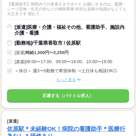
【看護助手】病院内での患者さまサポート お願いするのは、配膳・
シーツ交換・生活介助などの補助業務 特別な資格や知識がなくても
大丈夫です 慣れて...
[派遣]医療・介護・福祉その他、看護助手、施設内
介護・看護
[勤務地]/千葉県香取市 / 佐原駅
[派遣]
時給1,500円〜2,250円
[派遣]08:00〜17:00、09:00〜18:00、10:00〜19:00
＜休日＞ 週3〜5勤務で希望休制 ⇒土日休も相談OK◎
もっと見る
応募する（バイトル求人）
[派遣]
佐原駅＊未経験OK！病院の看護助手＊医療行