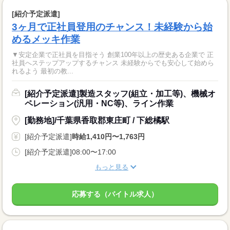
[紹介予定派遣]
3ヶ月で正社員登用のチャンス！未経験から始
めるメッキ作業
▼安定企業で正社員を目指そう 創業100年以上の歴史ある企業で 正
社員へステップアップするチャンス 未経験からでも安心して始めら
れるよう 最初の教...
[紹介予定派遣]製造スタッフ(組立・加工等)、機械オ
ペレーション(汎用・NC等)、ライン作業
[勤務地]/千葉県香取郡東庄町 / 下総橘駅
[紹介予定派遣]
時給1,410円〜1,763円
[紹介予定派遣]08:00〜17:00
もっと見る
応募する（バイトル求人）