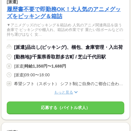
[派遣]
履歴書不要で即勤務OK！大人気のアニメグッ
ズをピッキング＆箱詰
▼アニメグッズのピッキング＆箱詰め 人気のアニメ関連商品を扱う
倉庫で ピッキングや棚入れ、箱詰め作業です 重たい段ボールなどの
持ち運びはなく 女...
[派遣]品出し(ピッキング)、梱包、倉庫管理・入出荷
[勤務地]/千葉県香取郡多古町 / 芝山千代田駅
[派遣]
時給1,350円〜1,688円
[派遣]09:00〜18:00
希望シフト（スポット） シフト制(ご自身のご都合に合わせてお休みしていただけます)
もっと見る
応募する（バイトル求人）