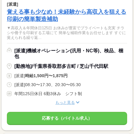
[派遣]
覚える事も少なめ！未経験から高収入を狙える
印刷の簡単製造補助
▼高収入＆年間休日125日 お休みが豊富でプライベートも充実 チラ
シや冊子を印刷する工場にて 簡単な補助作業をお任せします すぐに
覚えられる繰り返...
[派遣]機械オペレーション(汎用・NC等)、検品、梱
包
[勤務地]/千葉県香取郡多古町 / 芝山千代田駅
[派遣]
時給1,500円〜1,875円
[派遣]08:30〜17:30、20:30〜05:30
年間125日休日 6勤3休み シフト制
もっと見る
応募する（バイトル求人）