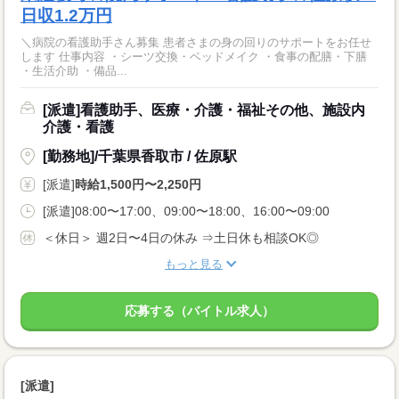
日収1.2万円
＼病院の看護助手さん募集 患者さまの身の回りのサポートをお任せ
します 仕事内容 ・シーツ交換・ベッドメイク ・食事の配膳・下膳
・生活介助 ・備品...
[派遣]看護助手、医療・介護・福祉その他、施設内
介護・看護
[勤務地]/千葉県香取市 / 佐原駅
[派遣]
時給1,500円〜2,250円
[派遣]08:00〜17:00、09:00〜18:00、16:00〜09:00
＜休日＞ 週2日〜4日の休み ⇒土日休も相談OK◎
もっと見る
応募する（バイトル求人）
[派遣]