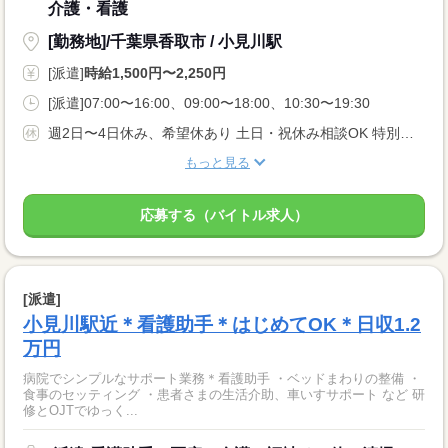
介護・看護
[勤務地]/千葉県香取市 / 小見川駅
[派遣]
時給1,500円〜2,250円
[派遣]07:00〜16:00、09:00〜18:00、10:30〜19:30
週2日〜4日休み、希望休あり 土日・祝休み相談OK 特別・有給休暇
もっと見る
応募する（バイトル求人）
[派遣]
小見川駅近＊看護助手＊はじめてOK＊日収1.2
万円
病院でシンプルなサポート業務＊看護助手 ・ベッドまわりの整備 ・
食事のセッティング ・患者さまの生活介助、車いすサポート など 研
修とOJTでゆっく...