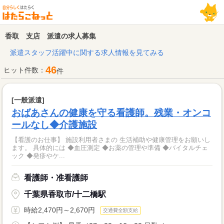
香取 支店 派遣の求人募集
派遣スタッフ活躍中に関する求人情報を見てみる
46
ヒット件数：
件
[一般派遣]
おばあさんの健康を守る看護師。残業・オンコ
ールなし◆介護施設
【看護のお仕事】 施設利用者さまの 生活補助や健康管理をお願いし
ます。 具体的には ◆血圧測定 ◆お薬の管理や準備 ◆バイタルチェ
ック ◆発疹やケ...
看護師・准看護師
千葉県香取市/十二橋駅
時給2,470円～2,670円
交通費全額支給