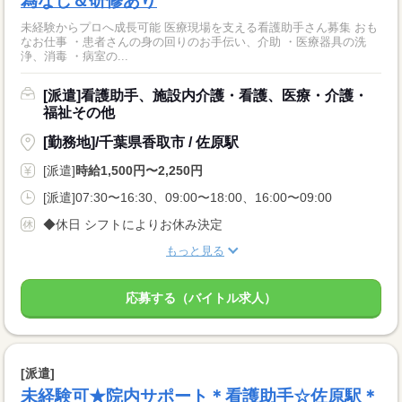
為なし＆研修あり
未経験からプロへ成長可能 医療現場を支える看護助手さん募集 おも
なお仕事 ・患者さんの身の回りのお手伝い、介助 ・医療器具の洗
浄、消毒 ・病室の...
[派遣]看護助手、施設内介護・看護、医療・介護・
福祉その他
[勤務地]/千葉県香取市 / 佐原駅
[派遣]
時給1,500円〜2,250円
[派遣]07:30〜16:30、09:00〜18:00、16:00〜09:00
◆休日 シフトによりお休み決定
もっと見る
応募する（バイトル求人）
[派遣]
未経験可★院内サポート＊看護助手☆佐原駅＊