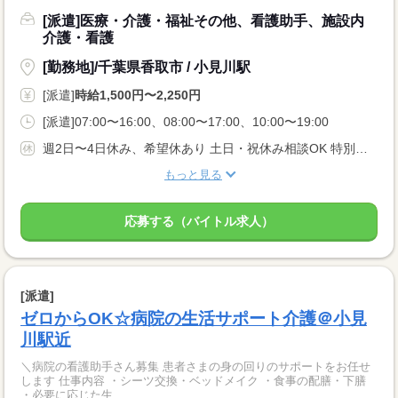
[派遣]医療・介護・福祉その他、看護助手、施設内
介護・看護
[勤務地]/千葉県香取市 / 小見川駅
[派遣]
時給1,500円〜2,250円
[派遣]07:00〜16:00、08:00〜17:00、10:00〜19:00
週2日〜4日休み、希望休あり 土日・祝休み相談OK 特別・有給休暇
もっと見る
応募する（バイトル求人）
[派遣]
ゼロからOK☆病院の生活サポート介護＠小見
川駅近
＼病院の看護助手さん募集 患者さまの身の回りのサポートをお任せ
します 仕事内容 ・シーツ交換・ベッドメイク ・食事の配膳・下膳
・必要に応じた生...