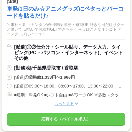
[派遣]
単発/1日のみ☆アニメグッズにペタっとバーコ
ードを貼るだけ♪
＼来社不要 ・カンタンWEB登録 単発・短期OK 好きな日だけサクッ
と働いて 日払いでお給料GETできちゃう 例えばこんなオシゴト ア
ニメグッズにバーコー...
[派遣]①②仕分け・シール貼り、データ入力、タイ
ピング(PC・パソコン・インターネット)、イベント
その他
[勤務地]/千葉県香取市 / 香取駅
[派遣]
①②時給1,333円〜1,666円
[派遣]①09:00〜18:00、08:00〜17:00、13:00〜22:00、②12:00〜21:00、17:00〜22:00、22:00〜07:00
■短期・単発OK ■シフト自由 ■WワークOK ※多数スタッフさんが活躍しており、 ご希望のお仕事が定員満席となる場合もございます。 それ以外にご紹介しますのでご希望条件をお伝えください。
もっと見る
応募する（バイトル求人）