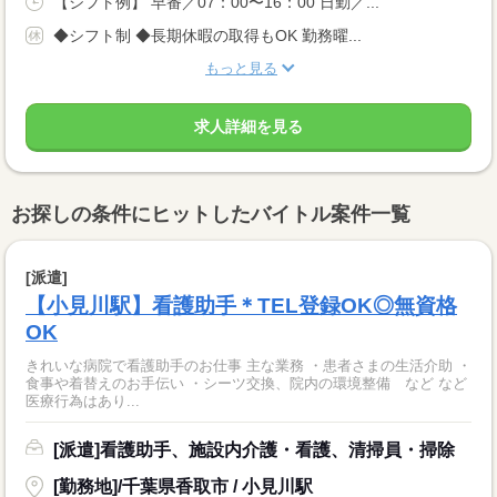
【シフト例】 早番／07：00〜16：00 日勤／...
◆シフト制 ◆長期休暇の取得もOK 勤務曜...
もっと見る
求人詳細を見る
お探しの条件にヒットしたバイトル案件一覧
[派遣]
【小見川駅】看護助手＊TEL登録OK◎無資格
OK
きれいな病院で看護助手のお仕事 主な業務 ・患者さまの生活介助 ・
食事や着替えのお手伝い ・シーツ交換、院内の環境整備 など など
医療行為はあり...
[派遣]看護助手、施設内介護・看護、清掃員・掃除
[勤務地]/千葉県香取市 / 小見川駅