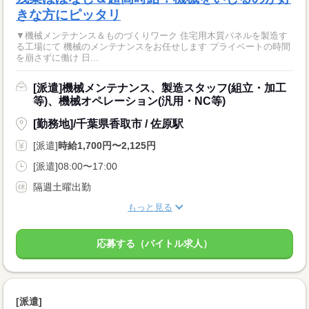
きな方にピッタリ
▼機械メンテナンス＆ものづくりワーク 住宅用木質パネルを製造す
る工場にて 機械のメンテナンスをお任せします プライベートの時間
を崩さずに働け 日...
[派遣]機械メンテナンス、製造スタッフ(組立・加工
等)、機械オペレーション(汎用・NC等)
[勤務地]/千葉県香取市 / 佐原駅
[派遣]
時給1,700円〜2,125円
[派遣]08:00〜17:00
隔週土曜出勤
もっと見る
応募する（バイトル求人）
[派遣]