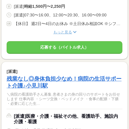
[派遣]
時給1,500円〜2,250円
[派遣]07:30〜16:00、12:00〜20:30、16:00〜09:00
【休日】 週2日〜4日のお休み ※土日休み相談OK ※シフト希望考慮
もっと見る
応募する（バイトル求人）
[派遣]
残業なし◎身体負担少なめ！病院の生活サポー
ト介護♪小見川駅
＼病院の看護助手さん募集 患者さまの身の回りのサポートをお任せ
します 仕事内容 ・シーツ交換・ベッドメイク ・食事の配膳・下膳
・必要に応じた生...
[派遣]医療・介護・福祉その他、看護助手、施設内
介護・看護