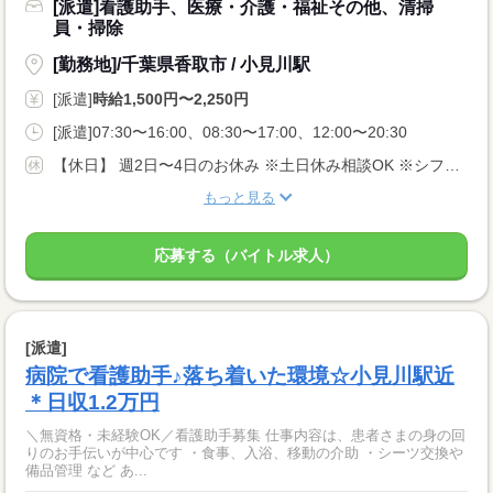
[派遣]看護助手、医療・介護・福祉その他、清掃
員・掃除
[勤務地]/千葉県香取市 / 小見川駅
[派遣]
時給1,500円〜2,250円
[派遣]07:30〜16:00、08:30〜17:00、12:00〜20:30
【休日】 週2日〜4日のお休み ※土日休み相談OK ※シフト希望考慮します♪
もっと見る
応募する（バイトル求人）
[派遣]
病院で看護助手♪落ち着いた環境☆小見川駅近
＊日収1.2万円
＼無資格・未経験OK／看護助手募集 仕事内容は、患者さまの身の回
りのお手伝いが中心です ・食事、入浴、移動の介助 ・シーツ交換や
備品管理 など あ...