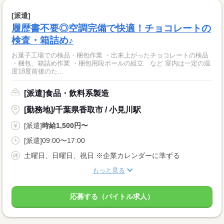
[派遣]
履歴書不要◎空調完備で快適！チョコレートの
検査・箱詰め♪
お菓子工場での検品・梱包作業 ・出来上がったチョコレートの検品
・梱包、箱詰め作業 ・梱包用段ボールの組立 など 室内は一定の温
度18度前後のた...
[派遣]食品・飲料系製造
[勤務地]/千葉県香取市 / 小見川駅
[派遣]
時給1,500円〜
[派遣]09:00〜17:00
土曜日、日曜日、祝日 ※企業カレンダーに準ずる
もっと見る
応募する（バイトル求人）