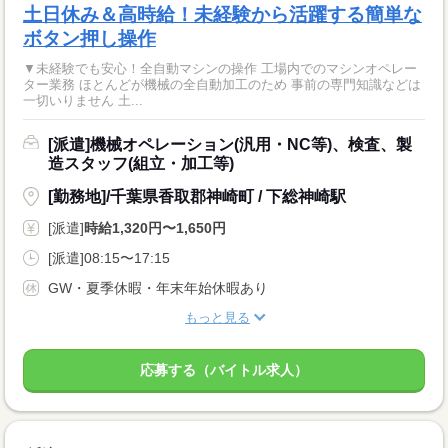
土日休み＆高時給！未経験から活躍する簡単な
ボタン押し操作
▼未経験でも安心！全自動マシンの操作 工場内でのマシンオペレー
ター業務 ほとんどが機械の全自動加工のため 事前の専門知識などは
一切いりません 土...
[派遣]機械オペレーション(汎用・NC等)、検査、製
造スタッフ(組立・加工等)
[勤務地]/千葉県香取郡神崎町 / 下総神崎駅
[派遣]
時給1,320円〜1,650円
[派遣]08:15〜17:15
GW・夏季休暇・年末年始休暇あり
もっと見る
応募する（バイトル求人）