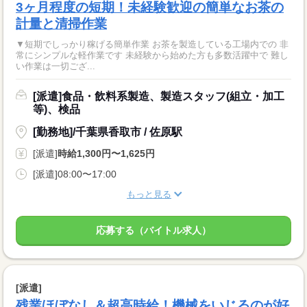
3ヶ月程度の短期！未経験歓迎の簡単なお茶の
計量と清掃作業
▼短期でしっかり稼げる簡単作業 お茶を製造している工場内での 非
常にシンプルな軽作業です 未経験から始めた方も多数活躍中で 難し
い作業は一切ござ...
[派遣]食品・飲料系製造、製造スタッフ(組立・加工
等)、検品
[勤務地]/千葉県香取市 / 佐原駅
[派遣]
時給1,300円〜1,625円
[派遣]08:00〜17:00
もっと見る
応募する（バイトル求人）
[派遣]
残業ほぼなし＆超高時給！機械をいじるのが好