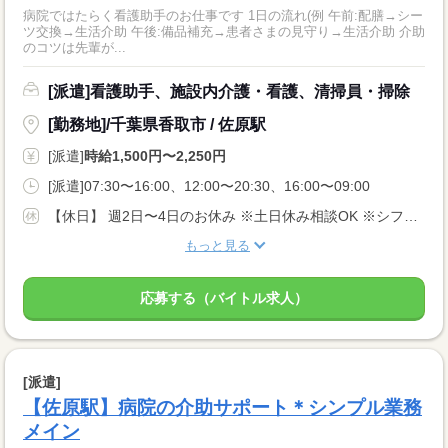
病院ではたらく看護助手のお仕事です 1日の流れ(例 午前:配膳→シー
ツ交換→生活介助 午後:備品補充→患者さまの見守り→生活介助 介助
のコツは先輩が...
[派遣]看護助手、施設内介護・看護、清掃員・掃除
[勤務地]/千葉県香取市 / 佐原駅
[派遣]
時給1,500円〜2,250円
[派遣]07:30〜16:00、12:00〜20:30、16:00〜09:00
【休日】 週2日〜4日のお休み ※土日休み相談OK ※シフト希望考慮
もっと見る
応募する（バイトル求人）
[派遣]
【佐原駅】病院の介助サポート＊シンプル業務
メイン