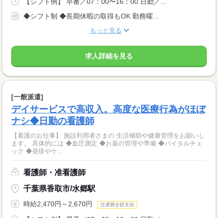
【シフト例】 早番／07：00〜16：00 日勤／...
◆シフト制 ◆長期休暇の取得もOK 勤務曜...
もっと見る
求人詳細を見る
[一般派遣]
デイサービスで高収入。高度な医療行為がほぼ
ナシ◆日勤の看護師
【看護のお仕事】 施設利用者さまの 生活補助や健康管理をお願いし
ます。 具体的には ◆血圧測定 ◆お薬の管理や準備 ◆バイタルチェ
ック ◆発疹やケ...
看護師・准看護師
千葉県香取市/水郷駅
時給2,470円～2,670円
交通費全額支給