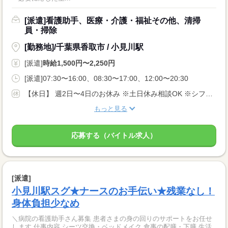
[派遣]看護助手、医療・介護・福祉その他、清掃
員・掃除
[勤務地]/千葉県香取市 / 小見川駅
[派遣]
時給1,500円〜2,250円
[派遣]07:30〜16:00、08:30〜17:00、12:00〜20:30
【休日】 週2日〜4日のお休み ※土日休み相談OK ※シフト希望考慮します♪
もっと見る
応募する（バイトル求人）
[派遣]
小見川駅スグ★ナースのお手伝い★残業なし！
身体負担少なめ
＼病院の看護助手さん募集 患者さまの身の回りのサポートをお任せ
します 仕事内容 シーツ交換・ベッドメイク 食事の配膳・下膳 生活