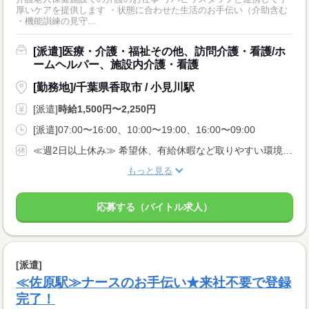
厚いケアを提供します ・状態に合わせた生活のお手伝い（介助含む
・機能訓練の見守...
[派遣]医療・介護・福祉その他、訪問介護・看護/ホ
ームヘルパー、施設内介護・看護
[勤務地]/千葉県香取市 / 小見川駅
[派遣]
時給1,500円〜2,250円
[派遣]07:00〜16:00、10:00〜19:00、16:00〜09:00
≪週2日以上休み≫ 希望休、有給休暇など取りやすい環境です。 固定曜日の勤務や平日のみ勤務など、相談OK！
もっと見る
応募する（バイトル求人）
[派遣]
≪佐原駅≫ナースのお手伝い★来社不要で登録
完了！