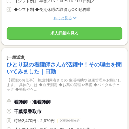
【シフト例】 早番／07：00〜16：00 日勤／...
◆シフト制 ◆長期休暇の取得もOK 勤務曜...
もっと見る
求人詳細を見る
[一般派遣]
ひとり親の看護師さんが活躍中！その理由を聞
いてみました｜日勤
【看護のお仕事】 施設利用者さまの 生活補助や健康管理をお願いし
ます。 具体的には ◆血圧測定 ◆お薬の管理や準備 ◆バイタルチェ
ック ◆発疹やケ...
看護師・准看護師
千葉県香取市
時給2,470円～2,670円
交通費全額支給