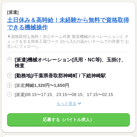
[派遣]
土日休み＆高時給！未経験から無料で資格取得
できる機械操作
▼資格取得も無料！安心チーム作業 製造機械のオペレーションと チ
ェックをする簡単工場ワーク 2から3人の温かいチームでの作業で お
互いにフォローし...
[派遣]機械オペレーション(汎用・NC等)、玉掛け、
検査
[勤務地]/千葉県香取郡神崎町 / 下総神崎駅
[派遣]
時給1,320円〜1,650円
[派遣]08:15〜17:15、23:15〜08:15、17:15〜02:15
もっと見る
応募する（バイトル求人）