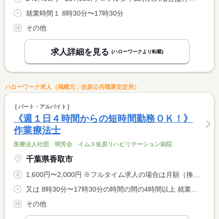
就業時間１ 8時30分〜17時30分
その他
求人詳細を見る
(ハローワークより転載)
ハローワーク求人（掲載元：佐原公共職業安定所）
パート・アルバイト
《週１日４時間からの短時間勤務ＯＫ！》
作業療法士
医療法人社団 明芳会 イムス佐原リハビリテーション病院
千葉県香取市
1,600円〜2,000円 ※フルタイム求人の場合は月額（換算額）、パート求人の場合は時間額を表示しています。
又は 8時30分〜17時30分の時間の間の4時間以上 就業時間に関する特記事項 週１日・４時間〜勤務可能です。 <BR> 面接時にご希望をお伺いいたします <BR> ＊休憩は法令通り
その他