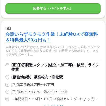
応募する（バイトル求人）
[正]
会話いらずモクモク作業！未経験OKで寮無料
＆特典最大90万円も！
未経験からの入社はなんと90 研修もバッチリ行うから安心 コツコツ
＆もくもく作業が好きな方大歓迎です 未経験でも始めやすく、スタ
ッフがサポートす...
[正]①②製造スタッフ(組立・加工等)、検品、ライン
作業
[勤務地]/香川県高松市 / 高松駅
[正]
①②月給23万円〜30万円
[正]①08:30〜17:30、②20:05〜05:05
・年間休日：115日〜160日 ※会社カレンダーによる 完全週休2日もしくは、 週休2日制（月8日以上） 曜日は勤務先による 配属先により土日休みもOK。 ぜひご相談ください。 ・長期休暇 ・有給休暇
もっと見る