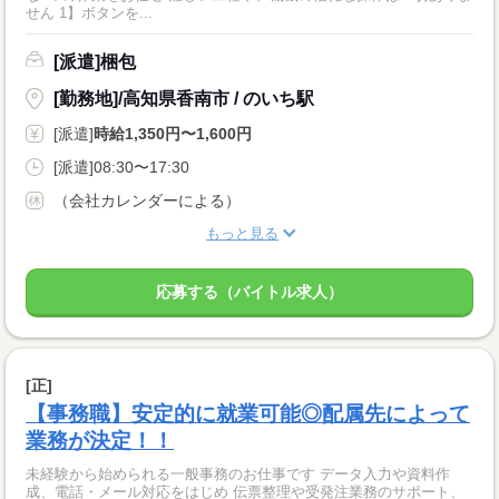
せん 1】ボタンを...
[派遣]梱包
[勤務地]/高知県香南市 / のいち駅
[派遣]
時給1,350円〜1,600円
[派遣]08:30〜17:30
（会社カレンダーによる）
もっと見る
応募する（バイトル求人）
[正]
【事務職】安定的に就業可能◎配属先によって
業務が決定！！
未経験から始められる一般事務のお仕事です データ入力や資料作
成、電話・メール対応をはじめ 伝票整理や受発注業務のサポート、