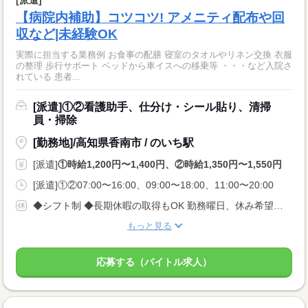
【病院内補助】コツコツ! アメニティ配布や回
収など|未経験OK
実際に担当する業務例 お食事の配膳 寝室のタオルやリネン交換 衣服
の整理 歩行サポート ベッドから車イスへの移乗等 ・・・など入院さ
れている 患者...
[派遣]①②看護助手、仕分け・シール貼り、清掃
員・掃除
[勤務地]/高知県香南市 / のいち駅
[派遣]
①時給1,200円〜1,400円、②時給1,350円〜1,550円
[派遣]①②07:00〜16:00、09:00〜18:00、11:00〜20:00
◆シフト制 ◆長期休暇の取得もOK 勤務曜日、休み希望はお気軽にご相談ください。 やむを得ない急なお休みにも理解のある職場です。
もっと見る
応募する（バイトル求人）