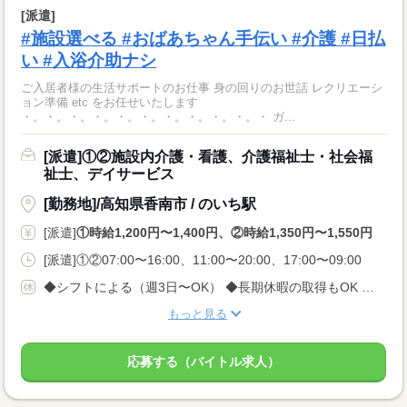
[派遣]
#施設選べる #おばあちゃん手伝い #介護 #日払
い #入浴介助ナシ
ご入居者様の生活サポートのお仕事 身の回りのお世話 レクリエーシ
ョン準備 etc をお任せいたします
・。・。・。・。・。・。・。・。・。・。・ ガ...
[派遣]①②施設内介護・看護、介護福祉士・社会福
祉士、デイサービス
[勤務地]/高知県香南市 / のいち駅
[派遣]
①時給1,200円〜1,400円、②時給1,350円〜1,550円
[派遣]①②07:00〜16:00、11:00〜20:00、17:00〜09:00
◆シフトによる（週3日〜OK） ◆長期休暇の取得もOK 勤務曜日、休み希望はお気軽にご相談ください やむを得ない急なお休みにも理解のある職場です
もっと見る
応募する（バイトル求人）