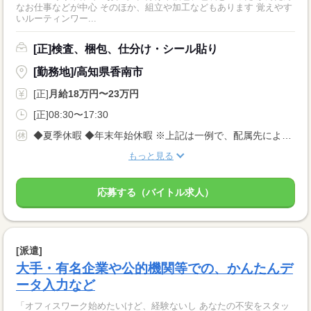
なお仕事などが中心 そのほか、組立や加工などもあります 覚えやす
いルーティンワー...
[正]検査、梱包、仕分け・シール貼り
[勤務地]/高知県香南市
[正]
月給18万円〜23万円
[正]08:30〜17:30
◆夏季休暇 ◆年末年始休暇 ※上記は一例で、配属先により 異なる場合があります。 配属先により 当社の所定休日数と差がある場合は、 差分の調整を年末に行います。
もっと見る
応募する（バイトル求人）
[派遣]
大手・有名企業や公的機関等での、かんたんデ
ータ入力など
「オフィスワーク始めたいけど、経験ないし あなたの不安をスタッ