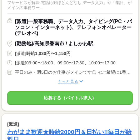
フサービスが解決 電話応対ほとんどなし データ入力」や「集計」が
メインの事務ワー...
[派遣]一般事務職、データ入力、タイピング(PC・パ
ソコン・インターネット)、テレフォンオペレーター
(テレオペ)
[勤務地]/高知県香南市 / よしかわ駅
[派遣]
時給1,030円〜1,150円
[派遣]09:00〜18:00、09:00〜17:30、10:00〜17:00
平日のみ・週5日のお仕事がメインです◎ ≪ご希望に1番近いお仕事をご紹介いたします♪≫
もっと見る
応募する（バイトル求人）
[派遣]
わがまま歓迎★時給2000円＆日払い!!毎日が給
料日