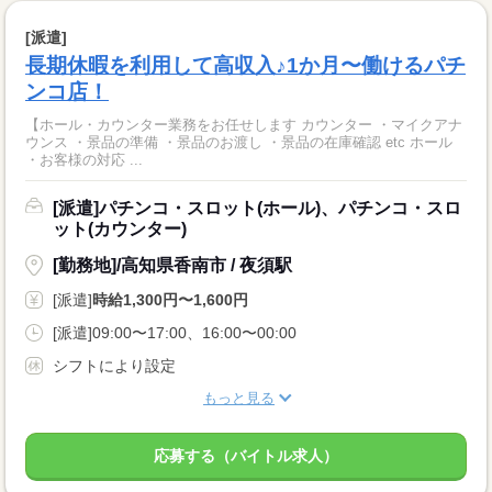
[派遣]
長期休暇を利用して高収入♪1か月〜働けるパチ
ンコ店！
【ホール・カウンター業務をお任せします カウンター ・マイクアナ
ウンス ・景品の準備 ・景品のお渡し ・景品の在庫確認 etc ホール
・お客様の対応 ...
[派遣]パチンコ・スロット(ホール)、パチンコ・スロ
ット(カウンター)
[勤務地]/高知県香南市 / 夜須駅
[派遣]
時給1,300円〜1,600円
[派遣]09:00〜17:00、16:00〜00:00
シフトにより設定
もっと見る
応募する（バイトル求人）