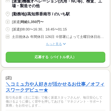
[派遣]機械オペレーション(汎用・NC等)、検査、工
場・製造その他
[勤務地]/高知県香南市 / のいち駅
[派遣]
時給1,350円〜
[派遣]08:00〜16:30、16:45〜01:15
土日祝休み 年間休日 126日 ※部署によって土曜日休日出勤あり
もっと見る
応募する（バイトル求人）
[正]
＼コミュ力や人好きが活かせるお仕事／オフィ
スワークデビュー★
取引先企業（主に工場）で働く派遣スタッフさんが、毎日安心して
働けるように優しく背中を押してあげる「マネジメント・サポート
業務」をお任せします...