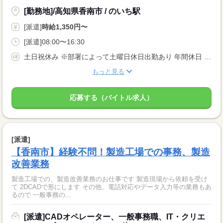
[勤務地]/高知県香南市 / のいち駅
[派遣]
時給1,350円〜
[派遣]08:00〜16:30
土日祝休み ※部署によって土曜日休日出勤あり 年間休日 126 日
もっと見る
応募する（バイトル求人）
[派遣]
【香南市】経験不問！製造工場での事務、製造
改善業務
製造工場での、製造改善業務のお仕事です 製造現場から依頼を受け
て 2DCADで形にします その他、電話対応やデータ入力等の業務もあ
るので 一般事務の...
[派遣]CADオペレーター、一般事務職、IT・クリエ