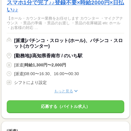
スマホ1分で完了♪♪登録不要×時給2000円×日払
い♪♪
【ホール・カウンター業務をお任せします カウンター ・マイクアナ
ウンス ・景品の準備 ・景品のお渡し ・景品の在庫確認 etc ホール
・お客様の対応 ...
[派遣]パチンコ・スロット(ホール)、パチンコ・スロ
ット(カウンター)
[勤務地]/高知県香南市 / のいち駅
[派遣]
時給1,300円〜2,000円
[派遣]08:00〜16:30、16:00〜00:30
シフトにより設定
もっと見る
応募する（バイトル求人）
[派遣]