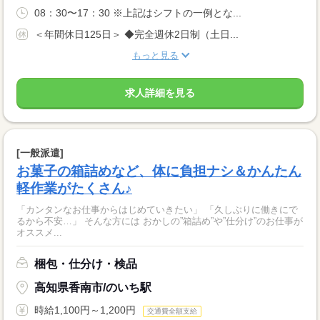
08：30〜17：30 ※上記はシフトの一例とな...
＜年間休日125日＞ ◆完全週休2日制（土日...
もっと見る
求人詳細を見る
[一般派遣]
お菓子の箱詰めなど、体に負担ナシ＆かんたん
軽作業がたくさん♪
「カンタンなお仕事からはじめていきたい」 「久しぶりに働きにで
るから不安…」 そんな方には おかしの”箱詰め”や”仕分け”のお仕事が
オススメ...
梱包・仕分け・検品
高知県香南市/のいち駅
時給1,100円～1,200円
交通費全額支給