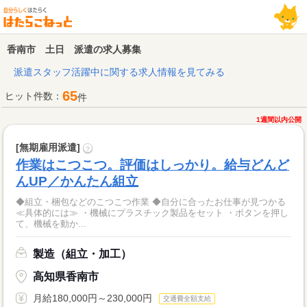
香南市 土日 派遣の求人募集
派遣スタッフ活躍中に関する求人情報を見てみる
65
ヒット件数：
件
1週間以内公開
[無期雇用派遣]
?
作業はこつこつ。評価はしっかり。給与どんど
んUP／かんたん組立
◆組立・梱包などのこつこつ作業 ◆自分に合ったお仕事が見つかる
≪具体的には≫ ・機械にプラスチック製品をセット ・ボタンを押し
て、機械を動か...
製造（組立・加工）
高知県香南市
月給180,000円～230,000円
交通費全額支給