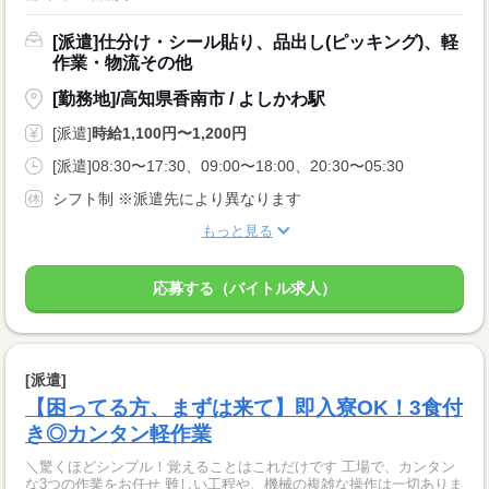
[派遣]仕分け・シール貼り、品出し(ピッキング)、軽
作業・物流その他
[勤務地]/高知県香南市 / よしかわ駅
[派遣]
時給1,100円〜1,200円
[派遣]08:30〜17:30、09:00〜18:00、20:30〜05:30
シフト制 ※派遣先により異なります
もっと見る
応募する（バイトル求人）
[派遣]
【困ってる方、まずは来て】即入寮OK！3食付
き◎カンタン軽作業
＼驚くほどシンプル！覚えることはこれだけです 工場で、カンタン
な3つの作業をお任せ 難しい工程や、機械の複雑な操作は一切ありま