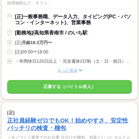
経理補助など、オフィ...
[正]一般事務職、データ入力、タイピング(PC・パソ
コン・インターネット)、営業事務
[勤務地]/高知県香南市 / のいち駅
[正]
月給18.3万円〜
[正]09:00〜18:00
・年間休日125日以上 ・完全週休2日制（土・日・祝日） ※派遣就業先により異なります。
もっと見る
応募する（バイトル求人）
[正]
正社員経験ゼロでもOK！始めやすさ、安定性
バッチリの検査・梱包
＜モノづくり業界でのお仕事 仕分けや梱包、包装といった かんたん