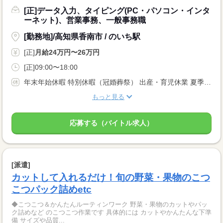
[正]データ入力、タイピング(PC・パソコン・インタ
ーネット)、営業事務、一般事務職
[勤務地]/高知県香南市 / のいち駅
[正]
月給24万円〜26万円
[正]09:00〜18:00
年末年始休暇 特別休暇（冠婚葬祭） 出産・育児休業 夏季休暇
もっと見る
応募する（バイトル求人）
[派遣]
カットして入れるだけ！旬の野菜・果物のこつ
こつパック詰めetc
◆こつこつ＆かんたんルーティンワーク 野菜・果物のカットやパッ
ク詰めなど のこつこつ作業です 具体的には カットやかんたんな下準
備 サイズや品質...