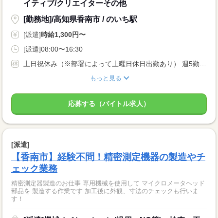
イティブ/クリエイターその他
[勤務地]/高知県香南市 / のいち駅
[派遣]
時給1,300円〜
[派遣]08:00〜16:30
土日祝休み（※部署によって土曜日休日出勤あり） 週5勤務（月・火・水・木・金） 年間休日：126日
もっと見る
応募する（バイトル求人）
[派遣]
【香南市】経験不問！精密測定機器の製造やチ
ェック業務
精密測定器製造のお仕事 専用機械を使用して マイクロメータヘッド
部品を 製造する作業です 加工後に外観、寸法のチェックも行いま
す！