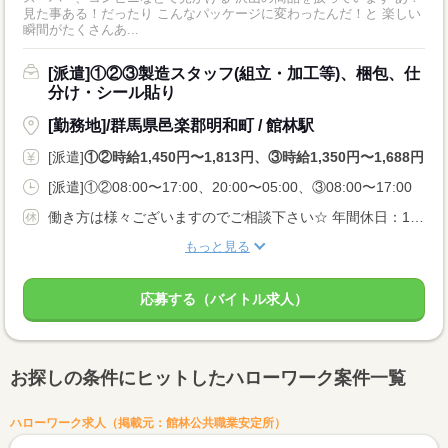
見た事ある！だったり こんなパッケージに変わったんだ！と 楽しい
瞬間がたくさんあ...
[派遣]①②③製造スタッフ(組立・加工等)、梱包、仕
分け・シール貼り
[勤務地]/群馬県邑楽郡明和町 / 館林駅
[派遣]
①②時給1,450円〜1,813円、③時給1,350円〜1,688円
[派遣]①②08:00〜17:00、20:00〜05:00、③08:00〜17:00
働き方は様々ございますのでご相談下さい☆ 年間休日：125日 祝日はお休みなので長期休暇も！ GW休みあり 夏季休暇あり 年末年始あり
もっと見る
応募する（バイトル求人）
お探しの条件にヒットしたハローワーク案件一覧
ハローワーク求人（掲載元：館林公共職業安定所）