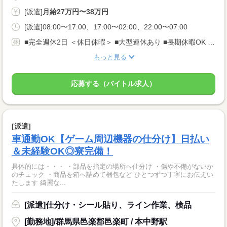
[派遣]
月給27万円〜38万円
[派遣]08:00〜17:00、17:00〜02:00、22:00〜07:00
■完全週休2日 ＜休日休暇＞ ■大型連休あり ■長期休暇OK ■ご家庭都合のお休み調整OK ■産休・育休取得実績あり
もっと見る
応募する（バイトル求人）
[派遣]
車通勤OK【ゲーム周辺機器の仕分け】日払い
＆未経験OK◎寮完備！
具体的には・・・ ・部品を指定の場所へ仕分け ・傷や不備がないか
のチェック ・商品を箱へ詰めて梱包など ひとつずつ丁寧にお伝えい
たします 綺麗な...
[派遣]仕分け・シール貼り、ライン作業、検品
[勤務地]/群馬県邑楽郡邑楽町 / 本中野駅