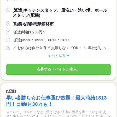
[派遣]キッチンスタッフ、皿洗い・洗い場、ホール
スタッフ(配膳)
[勤務地]/群馬県館林市
[派遣]
時給1,250円〜
[派遣]05:30〜09:30、06:00〜10:00
／ お休みは自分自身で 交渉しなくてOK！ ＼ 当社がしっかりサポートします◎ 【土日祝休み】 ＊有給休暇 長期休暇あり 年間休日120日以上 完全週休2日制
もっと見る
応募する（バイトル求人）
[派遣]
早い者勝ち☆お仕事選び放題！最大時給1813
円！日勤/月30万も！
スーパー、コンビニなどで見かける 沢山の商品を扱っています あ！
見た事ある！だったり こんなパッケージに変わったんだ！と 楽しい