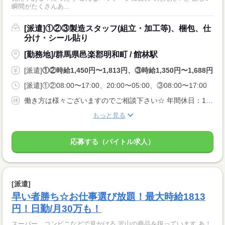
瞬間がたくさんあ...
[派遣]①②③製造スタッフ(組立・加工等)、梱包、仕
分け・シール貼り
[勤務地]/群馬県邑楽郡明和町 / 館林駅
[派遣]
①②時給1,450円〜1,813円、③時給1,350円〜1,688円
[派遣]①②08:00〜17:00、20:00〜05:00、③08:00〜17:00
働き方は様々ございますのでご相談下さい☆ 年間休日：125日 祝日はお休みなので長期休暇も！ GW休みあり 夏季休暇あり 年末年始あり
もっと見る
応募する（バイトル求人）
[派遣]
早い者勝ち☆お仕事選び放題！最大時給1813
円！日勤/月30万も！
スーパー、コンビニなどで見かける 沢山の商品を扱っています あ！