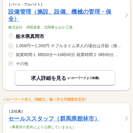
パート・アルバイト
設備管理（施設、設備、機械の管理・保
全）
株式会社 虎昭産業 北関東もおか工場
栃木県真岡市
1,068円〜1,300円 ※フルタイム求人の場合は月額（換算額）、パート求人の場合は時間額を表示しています。
就業時間１ 8時00分〜16時00分 就業時間２ 9時00分〜17時00分 就業時間に関する特記事項 選択可
その他
求人詳細を見る
(ハローワークより転載)
ハローワーク求人（掲載元：篠ノ井公共職業安定所）
正社員
セールススタッフ（群馬県館林市）
（事業所の意向により公開していません）