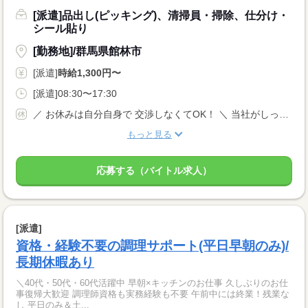
[派遣]品出し(ピッキング)、清掃員・掃除、仕分け・
シール貼り
[勤務地]/群馬県館林市
[派遣]
時給1,300円〜
[派遣]08:30〜17:30
／ お休みは自分自身で 交渉しなくてOK！ ＼ 当社がしっかりサポートします◎ 【土日祝休み】 ＊有給休暇 長期休暇あり 年間休日120日以上 完全週休2日制
もっと見る
応募する（バイトル求人）
[派遣]
資格・経験不要の調理サポート(平日早朝のみ)/
長期休暇あり
＼40代・50代・60代活躍中 早朝×キッチンのお仕事 久しぶりのお仕
事復帰大歓迎 調理師資格も実務経験も不要 午前中には終業！残業な
し 平日のみ＆土...