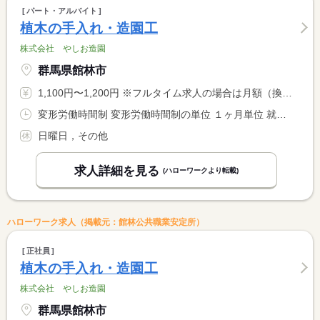
パート・アルバイト
植木の手入れ・造園工
株式会社 やしお造園
群馬県館林市
1,100円〜1,200円 ※フルタイム求人の場合は月額（換算額）、パート求人の場合は時間額を表示しています。
変形労働時間制 変形労働時間制の単位 １ヶ月単位 就業時間１ 8時00分〜17時00分 又は 〜の時間の間の7時間 就業時間に関する特記事項 月に１０〜１５日位 労働日数については相談可
日曜日，その他
求人詳細を見る
(ハローワークより転載)
ハローワーク求人（掲載元：館林公共職業安定所）
正社員
植木の手入れ・造園工
株式会社 やしお造園
群馬県館林市