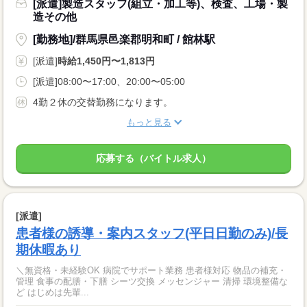
[派遣]製造スタッフ(組立・加工等)、検査、工場・製
造その他
[勤務地]/群馬県邑楽郡明和町 / 館林駅
[派遣]
時給1,450円〜1,813円
[派遣]08:00〜17:00、20:00〜05:00
4勤２休の交替勤務になります。
もっと見る
応募する（バイトル求人）
[派遣]
患者様の誘導・案内スタッフ(平日日勤のみ)/長
期休暇あり
＼無資格・未経験OK 病院でサポート業務 患者様対応 物品の補充・
管理 食事の配膳・下膳 シーツ交換 メッセンジャー 清掃 環境整備な
ど はじめは先輩...