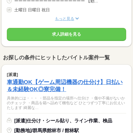
ーーーーーーーーーーーーーーーーー 【勤...
土曜日 日曜日 祝日
もっと見る
求人詳細を見る
お探しの条件にヒットしたバイトル案件一覧
[派遣]
車通勤OK【ゲーム周辺機器の仕分け】日払い
＆未経験OK◎寮完備！
具体的には・・・ ・部品を指定の場所へ仕分け ・傷や不備がないか
のチェック ・商品を箱へ詰めて梱包など ひとつずつ丁寧にお伝えい
たします 綺麗な...
[派遣]仕分け・シール貼り、ライン作業、検品
[勤務地]/群馬県館林市 / 館林駅