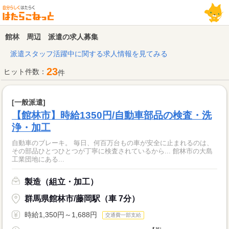
館林 周辺 派遣の求人募集
派遣スタッフ活躍中に関する求人情報を見てみる
23
ヒット件数：
件
[一般派遣]
【館林市】時給1350円/自動車部品の検査・洗
浄・加工
自動車のブレーキ。 毎日、何百万台もの車が安全に止まれるのは、
その部品ひとつひとつが丁寧に検査されているから... 館林市の大島
工業団地にある...
製造（組立・加工）
群馬県館林市/藤岡駅（車 7分）
時給1,350円～1,688円
交通費一部支給