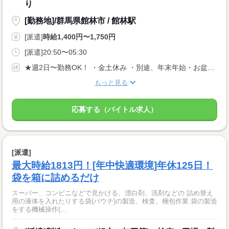
り
[勤務地]/群馬県館林市 / 館林駅
[派遣]
時給1,400円〜1,750円
[派遣]20:50〜05:30
★週2日〜勤務OK！ ・金土休み ・別途、年末年始・お盆・GWのお休みあり
もっと見る
応募する（バイトル求人）
[派遣]
最大時給1813円！[年中快適環境]年休125日！
袋を箱に詰めるだけ
スーパー、コンビニなどで見かける、漂白剤、洗剤などの 詰め替え
用の液体を入れたりする袋(パウチ)の製造、検査、梱包作業 袋の製造
をする機械操作(...