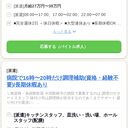
[派遣]
月給27万円〜38万円
[派遣]08:00〜17:00、17:00〜02:00、22:00〜07:00
■完全週休2日 ＜休日休暇＞ ■大型連休あり ■長期休暇OK ■ご家庭都合のお休み調整OK ■産休・育休取得実績あり
もっと見る
応募する（バイトル求人）
[派遣]
病院で16時〜20時だけ調理補助(資格・経験不
要)/長期休暇あり
＼無資格・未経験歓迎 今回館林市の病院で募集するのは 調理のサポ
ートスタッフ 味付け等は調理師が担当するのであくまでサポート 盛
り付けや皿洗い、...
[派遣]キッチンスタッフ、皿洗い・洗い場、ホール
スタッフ(配膳)