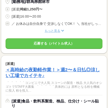
[勤務地]/群馬県館林市
[派遣]
時給1,250円〜
[派遣]16:00〜20:00
／ お休みは自分自身で 交渉しなくてOK！ ＼ 当社がしっかりサポートします◎ 【土日祝休み】 ＊有給休暇 長期休暇あり 年間休日120日以上 完全週休2日制
もっと見る
応募する（バイトル求人）
[派遣]
＜高時給の夜勤軽作業！＞週2〜＆日払◎涼し
い工場でカイテキ♪
゜ ゜ ゜ ゜゜ コンビニで大人気 スコーンの製造・検品 大人気のオシ
ゴトでSTAFF大募集 ゜ ゜ ゜ ゜゜ 具体的には 原料となる粉を機械
に投入 粉を投入...
[派遣]食品・飲料系製造、検品、仕分け・シール貼
り