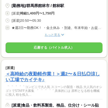
[勤務地]/群馬県館林市 / 館林駅
[派遣]
時給1,400円〜1,750円
[派遣]20:50〜05:30
★週2日〜勤務OK！ ・金土休み ・別途、年末年始・お盆・GWのお休みあり
もっと見る
応募する（バイトル求人）
[派遣]
＜高時給の夜勤軽作業！＞週2〜＆日払◎涼し
い工場でカイテキ♪
゜ ゜ ゜ ゜゜ コンビニで大人気 スコーンの製造・検品 大人気のオシ
ゴトでSTAFF大募集 ゜ ゜ ゜ ゜゜ 具体的には 原料となる粉を機械
に投入 粉を投入...
[派遣]食品・飲料系製造、検品、仕分け・シール貼